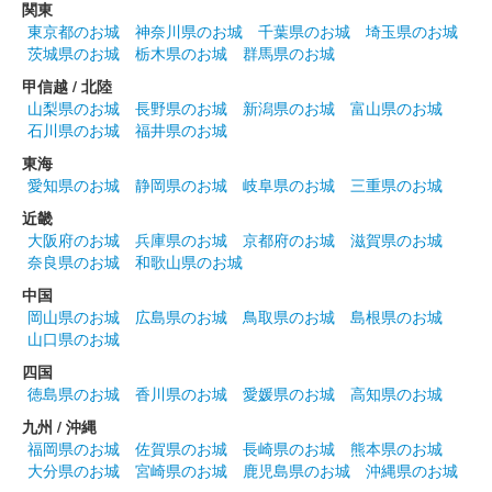
関東
東京都のお城
神奈川県のお城
千葉県のお城
埼玉県のお城
販売終了
茨城県のお城
栃木県のお城
群馬県のお城
甲信越 / 北陸
沼田城址 御城印
山梨県のお城
長野県のお城
新潟県のお城
富山県のお城
花まつり
石川県のお城
福井県のお城
販売終了
東海
愛知県のお城
静岡県のお城
岐阜県のお城
三重県のお城
近畿
沼田城跡 御城印
大阪府のお城
兵庫県のお城
京都府のお城
滋賀県のお城
城の日
奈良県のお城
和歌山県のお城
販売終了
中国
岡山県のお城
広島県のお城
鳥取県のお城
島根県のお城
山口県のお城
沼田城跡 御城印
旧暦（卯月） 2025年版
四国
徳島県のお城
香川県のお城
愛媛県のお城
高知県のお城
販売終了
九州 / 沖縄
福岡県のお城
佐賀県のお城
長崎県のお城
熊本県のお城
大分県のお城
宮崎県のお城
鹿児島県のお城
沖縄県のお城
沼田城跡 御城印
昭和百年 四月版