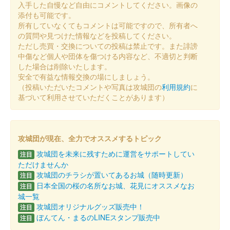
入手した自慢など自由にコメントしてください。画像の
沼田城跡 御城印
添付も可能です。
冬至
所有していなくてもコメントは可能ですので、所有者へ
の質問や見つけた情報などを投稿してください。
販売終了
ただし売買・交換についての投稿は禁止です。また誹謗
中傷など個人や団体を傷つける内容など、不適切と判断
した場合は削除いたします。
沼田城址 御城印
安全で有益な情報交換の場にしましょう。
十三夜
（投稿いただいたコメントや写真は攻城団の
利用規約
に
販売終了
基づいて利用させていただくことがあります）
沼田城跡 御城印
七五三
攻城団が現在、全力でオススメするトピック
攻城団を未来に残すために運営をサポートしてい
販売終了
注目
ただけませんか
攻城団のチラシが置いてあるお城（随時更新）
注目
沼田城跡 御城印
日本全国の桜の名所なお城、花見にオススメなお
注目
旧暦（霜月） 2025年版
城一覧
攻城団オリジナルグッズ販売中！
注目
販売終了
ぼんてん・まるのLINEスタンプ販売中
注目