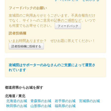
フィードバックのお願い
販売終了
攻城団のご利用ありがとうございます。不具合報告だけ
でなく、サイトへのご意見や記事のご感想など、いつで
沼田城址 御城印
も何度でもお寄せください。
フィードバック
立夏
読者投稿欄
販売終了
いまお時間ありますか？ ぜひお題に答えてください！
読者投稿欄に投稿する
沼田城跡 御城印
端午の節句
販売終了
攻城団はサポーターのみなさんのご支援によって運営さ
れています
沼田城跡 御城印
旧暦（皐月） 2025年版
都道府県からお城を探す
販売終了
北海道 / 東北
北海道のお城
青森県のお城
岩手県のお城
宮城県のお城
秋田県のお城
山形県のお城
福島県のお城
沼田城跡 御城印
昭和百年 五月版