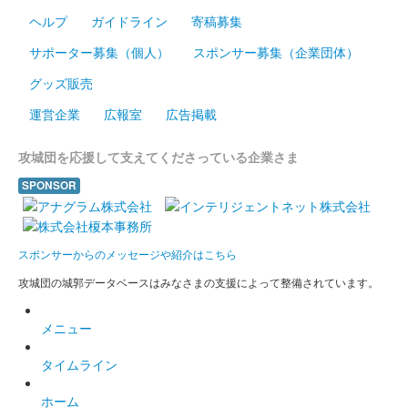
ヘルプ
ガイドライン
寄稿募集
販売終了
サポーター募集（個人）
スポンサー募集（企業団体）
沼田城址 御城印
グッズ販売
梅見月
運営企業
広報室
広告掲載
販売終了
攻城団を応援して支えてくださっている企業さま
沼田城跡 御城印
SPONSOR
立春
販売終了
スポンサーからのメッセージや紹介はこちら
攻城団の城郭データベースはみなさまの支援によって整備されています。
沼田城跡 御城印
旧暦（如月） 2025年版
メニュー
販売終了
タイムライン
沼田城跡 御城印
昭和百年 二月版
ホーム