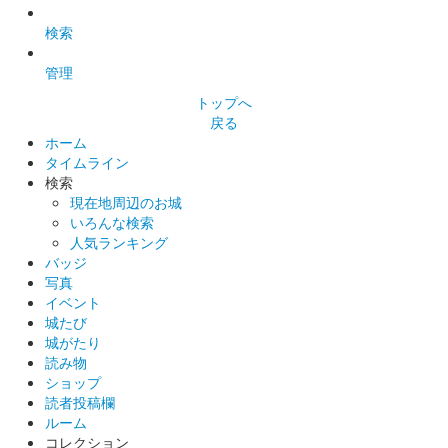
販売終了
検索
管理
沼田城 御城印
巳年特別版 松之屋自販機限定
トップへ
戻る
販売終了
ホーム
タイムライン
検索
沼田城 御城印
現在地周辺のお城
巳年特別版 松之屋店舗限定
いろんな検索
人気ランキング
販売終了
バッジ
写真
イベント
沼田城 御城印
城たび
巳年特別版 文真堂書店限定
城がたり
販売終了
読み物
ショップ
老神温泉で開催される十二年に一度の大蛇まつり巳年開催を記念
読者投稿欄
して「大蛇みこし」がデザインされている。25セット限定
ルーム
コレクション