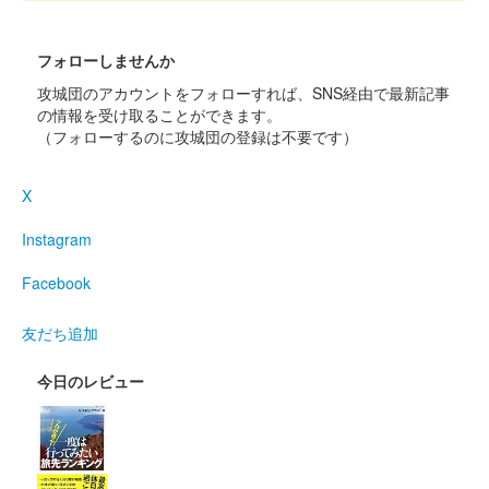
沼田城跡 御城印
昭和百年 十一月版
フォローしませんか
販売終了
攻城団のアカウントをフォローすれば、SNS経由で最新記事
の情報を受け取ることができます。
（フォローするのに攻城団の登録は不要です）
沼田城址 御城印
寒露
X
販売終了
Instagram
沼田城址 御城印
秋分の日
Facebook
販売終了
友だち追加
今日のレビュー
沼田城跡 御城印
重陽の節句
販売終了