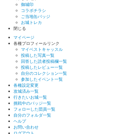
御城印
沼田城 御城印
コラボチラシ
文真堂書店限定 信之公ベラちゃん銀版
ご当地缶バッジ
お城トレカ
販売終了
閉じる
50セット限定
マイページ
各種プロフィールリンク
マイベストキャッスル
蔵内城（沼田城） 御城印
文真堂書店限定 景
投稿した写真一覧
回答した読者投稿欄一覧
義公ベラちゃん銀版
投稿したレビュー一覧
自分のコレクション一覧
販売終了
参加したイベント一覧
各種設定変更
50セット限定
攻城済み一覧
行きたいお城一覧
挑戦中のバッジ一覧
沼田城 御城印
文真堂書店限定 信之公ベラちゃん金版
フォローした団員一覧
自分のフォルダ一覧
販売終了
ヘルプ
お問い合わせ
50セット限定
ログアウト