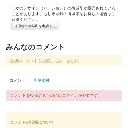
ほかのデザイン（バージョン）の御城印が販売されている
霞城（沼田城）御城印
旧暦（睦月）2026年版
ことがあります。もし未登録の御城印をお持ちの場合はご
連絡ください。
販売終了
未登録の御城印を申請する
沼田城跡 御城印
昭和百年 十二月版
みんなのコメント
販売終了
最初のコメントを投稿してみませんか。
沼田城跡 御城印
旧暦（師走）2025年版
コメント
画像添付
販売終了
コメントを投稿するためにはログインが必要です。
沼田城址 御城印
年越し
販売終了
コメントの投稿について