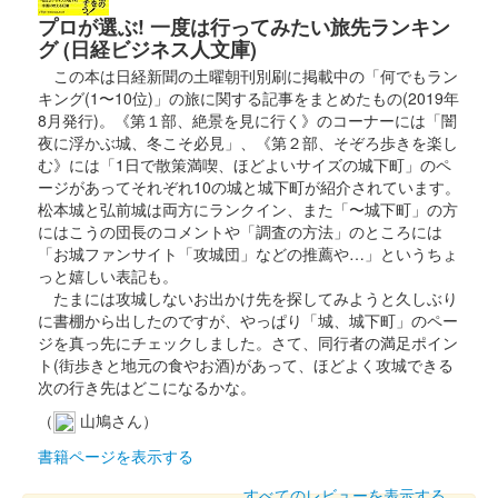
プロが選ぶ! 一度は行ってみたい旅先ランキン
沼田城 御城印
真田信之版
グ (日経ビジネス人文庫)
この本は日経新聞の土曜朝刊別刷に掲載中の「何でもラン
キング(1〜10位)」の旅に関する記事をまとめたもの(2019年
沼田城址 御城印
8月発行)。《第１部、絶景を見に行く》のコーナーには「闇
入梅
夜に浮かぶ城、冬こそ必見」、《第２部、そぞろ歩きを楽し
む》には「1日で散策満喫、ほどよいサイズの城下町」のペ
販売終了
ージがあってそれぞれ10の城と城下町が紹介されています。
松本城と弘前城は両方にランクイン、また「〜城下町」の方
にはこうの団長のコメントや「調査の方法」のところには
沼田城跡 御城印
夏至
「お城ファンサイト「攻城団」などの推薦や…」というちょ
っと嬉しい表記も。
販売終了
たまには攻城しないお出かけ先を探してみようと久しぶり
に書棚から出したのですが、やっぱり「城、城下町」のペー
ジを真っ先にチェックしました。さて、同行者の満足ポイン
沼田城跡 御城印
ト(街歩きと地元の食やお酒)があって、ほどよく攻城できる
旧暦（水無月） 2025年版
次の行き先はどこになるかな。
販売終了
（
山鳩さん）
書籍ページを表示する
沼田城跡 御城印
すべてのレビューを表示する
昭和百年 六月版