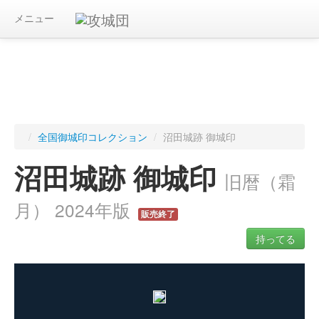
メニュー
/
全国御城印コレクション
/
沼田城跡 御城印
沼田城跡 御城印
旧暦（霜
月） 2024年版
販売終了
持ってる
ログインすると入手した御城印を記録できます