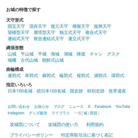
お城の特徴で探す
販売終了
天守形式
国宝天守
現存天守
復元天守
模擬天守
復興天守
沼田城址 御城印
望楼型天守
層塔型天守
独立式天守
複合式天守
春分の日
連結式天守
複合連結式天守
連立式天守
販売終了
縄張形態
山城
平山城
平城
海城
湖城
陣屋
チャシ
グスク
城柵
古代山城
朝鮮式山城
沼田城跡 御城印
ひなまつり
曲輪構成
連郭式
単郭式
梯郭式
輪郭式
複郭式
渦郭式
環郭式
販売終了
指定いろいろ
日本100名城
続日本100名城
国史跡
特別史跡
世界遺産
沼田城跡 御城印
旧暦（弥生） 2025年版
お問い合わせ
お知らせ
ブログ
ニュース
X
Facebook
YouTube
販売終了
Instagram
グッズ販売
ライブラリ
一覧[
城
|
団員
]
攻城団について
攻城団の使い方
利用規約
沼田城跡 御城印
プライバシーポリシー
特定商取引法に基づく表記
昭和百年 三月版