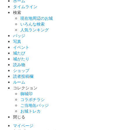
ホーム
沼田城跡 御城印
タイムライン
昭和百年 二月版
検索
現在地周辺のお城
販売終了
いろんな検索
人気ランキング
バッジ
沼田城 御城印
写真
巳年特別版 松之屋自販機限定
イベント
城たび
販売終了
城がたり
読み物
ショップ
沼田城 御城印
巳年特別版 松之屋店舗限定
読者投稿欄
ルーム
販売終了
コレクション
御城印
コラボチラシ
沼田城 御城印
ご当地缶バッジ
巳年特別版 文真堂書店限定
お城トレカ
閉じる
販売終了
マイページ
老神温泉で開催される十二年に一度の大蛇まつり巳年開催を記念