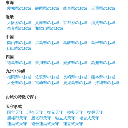
東海
沼田城跡 御城印
愛知県のお城
静岡県のお城
岐阜県のお城
三重県のお城
昭和百年 五月版
近畿
大阪府のお城
兵庫県のお城
京都府のお城
滋賀県のお城
販売終了
奈良県のお城
和歌山県のお城
中国
沼田城址 御城印
岡山県のお城
広島県のお城
鳥取県のお城
島根県のお城
花まつり
山口県のお城
販売終了
四国
徳島県のお城
香川県のお城
愛媛県のお城
高知県のお城
九州 / 沖縄
沼田城跡 御城印
城の日
福岡県のお城
佐賀県のお城
長崎県のお城
熊本県のお城
大分県のお城
宮崎県のお城
鹿児島県のお城
沖縄県のお城
販売終了
お城の特徴で探す
沼田城跡 御城印
天守形式
旧暦（卯月） 2025年版
国宝天守
現存天守
復元天守
模擬天守
復興天守
望楼型天守
層塔型天守
独立式天守
複合式天守
販売終了
連結式天守
複合連結式天守
連立式天守