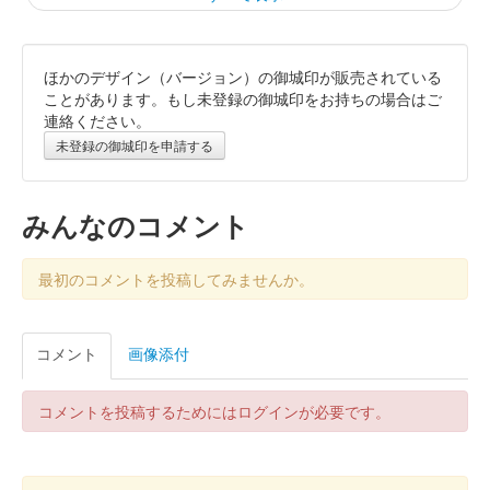
ほかのデザイン（バージョン）の御城印が販売されている
霞城（沼田城）御城印
旧暦（睦月）2026年版
ことがあります。もし未登録の御城印をお持ちの場合はご
連絡ください。
販売終了
未登録の御城印を申請する
沼田城跡 御城印
昭和百年 十二月版
みんなのコメント
販売終了
最初のコメントを投稿してみませんか。
沼田城跡 御城印
旧暦（師走）2025年版
コメント
画像添付
販売終了
コメントを投稿するためにはログインが必要です。
沼田城址 御城印
年越し