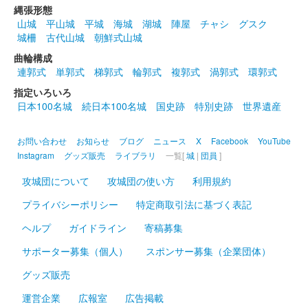
縄張形態
沼田城跡 御城印
山城
平山城
平城
海城
湖城
陣屋
チャシ
グスク
昭和百年 四月版
城柵
古代山城
朝鮮式山城
販売終了
曲輪構成
連郭式
単郭式
梯郭式
輪郭式
複郭式
渦郭式
環郭式
指定いろいろ
沼田城址 御城印
春分の日
日本100名城
続日本100名城
国史跡
特別史跡
世界遺産
販売終了
お問い合わせ
お知らせ
ブログ
ニュース
X
Facebook
YouTube
Instagram
グッズ販売
ライブラリ
一覧[
城
|
団員
]
沼田城跡 御城印
ひなまつり
攻城団について
攻城団の使い方
利用規約
プライバシーポリシー
特定商取引法に基づく表記
販売終了
ヘルプ
ガイドライン
寄稿募集
沼田城跡 御城印
サポーター募集（個人）
スポンサー募集（企業団体）
旧暦（弥生） 2025年版
グッズ販売
販売終了
運営企業
広報室
広告掲載