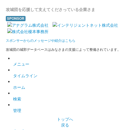
沼田城跡 御城印
攻城団を応援して支えてくださっている企業さま
昭和百年 三月版
SPONSOR
販売終了
沼田城址 御城印
スポンサーからのメッセージや紹介はこちら
梅見月
攻城団の城郭データベースはみなさまの支援によって整備されています。
販売終了
メニュー
沼田城跡 御城印
立春
タイムライン
販売終了
ホーム
検索
沼田城跡 御城印
旧暦（如月） 2025年版
管理
販売終了
トップへ
戻る