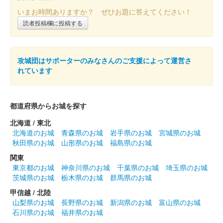
いまお時間ありますか？ ぜひお題に答えてください！
沼田城跡 御城印
昭和百年 六月版
読者投稿欄に投稿する
販売終了
攻城団はサポーターのみなさんのご支援によって運営さ
れています
沼田城址 御城印
立夏
販売終了
都道府県からお城を探す
北海道 / 東北
沼田城跡 御城印
端午の節句
北海道のお城
青森県のお城
岩手県のお城
宮城県のお城
秋田県のお城
山形県のお城
福島県のお城
販売終了
関東
東京都のお城
神奈川県のお城
千葉県のお城
埼玉県のお城
茨城県のお城
栃木県のお城
群馬県のお城
沼田城跡 御城印
旧暦（皐月） 2025年版
甲信越 / 北陸
山梨県のお城
長野県のお城
新潟県のお城
富山県のお城
販売終了
石川県のお城
福井県のお城