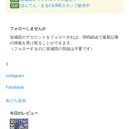
販売終了
ぼんてん・まるのLINEスタンプ販売中
注目
沼田城跡 御城印
昭和百年 十一月版
フォローしませんか
販売終了
攻城団のアカウントをフォローすれば、SNS経由で最新記事
の情報を受け取ることができます。
（フォローするのに攻城団の登録は不要です）
沼田城址 御城印
寒露
X
販売終了
Instagram
沼田城址 御城印
秋分の日
Facebook
販売終了
友だち追加
今日のレビュー
沼田城跡 御城印
重陽の節句