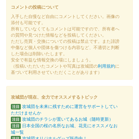
販売終了
コメントの投稿について
入手した自慢など自由にコメントしてください。画像の
沼田城跡 御城印
添付も可能です。
冬至
所有していなくてもコメントは可能ですので、所有者へ
の質問や見つけた情報などを投稿してください。
販売終了
ただし売買・交換についての投稿は禁止です。また誹謗
中傷など個人や団体を傷つける内容など、不適切と判断
した場合は削除いたします。
沼田城址 御城印
安全で有益な情報交換の場にしましょう。
十三夜
（投稿いただいたコメントや写真は攻城団の
利用規約
に
販売終了
基づいて利用させていただくことがあります）
沼田城跡 御城印
七五三
攻城団が現在、全力でオススメするトピック
攻城団を未来に残すために運営をサポートしてい
販売終了
注目
ただけませんか
攻城団のチラシが置いてあるお城（随時更新）
注目
沼田城跡 御城印
日本全国の桜の名所なお城、花見にオススメなお
注目
旧暦（霜月） 2025年版
城一覧
攻城団オリジナルグッズ販売中！
注目