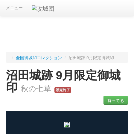
メニュー
/
全国御城印コレクション
/
沼田城跡 9月限定御城印
沼田城跡 9月限定御城
印
秋の七草
販売終了
持ってる
ログインすると入手した御城印を記録できます