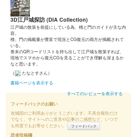
販売終了
3D江戸城探訪 (DIA Collection)
沼田城 御城印
真田信之版
江戸城の散策を前提にしている為、櫓と門のガイドが主な内
容。
櫓、門の掲載量が豊富で現況とCG復元の両方が掲載されて
沼田城址 御城印
いる。
入梅
巻末のQRコードリストを持ち出して江戸城を散策すれば、
現地でスマホから復元CGを見ることができ理解も深まるか
販売終了
なと思います。
（
たなとすさん）
沼田城跡 御城印
夏至
書籍ページを表示する
すべてのレビューを表示する
販売終了
フィードバックのお願い
沼田城跡 御城印
攻城団のご利用ありがとうございます。不具合報告だけ
旧暦（水無月） 2025年版
でなく、サイトへのご意見や記事のご感想など、いつで
も何度でもお寄せください。
フィードバック
販売終了
読者投稿欄