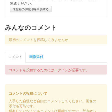
連絡ください。
販売終了
未登録の御城印を申請する
沼田城跡 御城印
昭和百年 十二月版
みんなのコメント
販売終了
最初のコメントを投稿してみませんか。
沼田城跡 御城印
旧暦（師走）2025年版
コメント
画像添付
販売終了
コメントを投稿するためにはログインが必要です。
沼田城址 御城印
年越し
販売終了
コメントの投稿について
入手した自慢など自由にコメントしてください。画像の
沼田城跡 御城印
添付も可能です。
冬至
所有していなくてもコメントは可能ですので、所有者へ