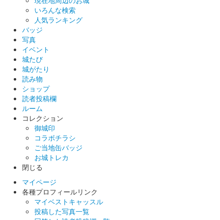
いろんな検索
沼田城 御城印
人気ランキング
巳年特別版 松之屋自販機限定
バッジ
写真
販売終了
イベント
城たび
城がたり
沼田城 御城印
巳年特別版 松之屋店舗限定
読み物
ショップ
販売終了
読者投稿欄
ルーム
コレクション
沼田城 御城印
御城印
巳年特別版 文真堂書店限定
コラボチラシ
ご当地缶バッジ
販売終了
お城トレカ
老神温泉で開催される十二年に一度の大蛇まつり巳年開催を記念
閉じる
して「大蛇みこし」がデザインされている。25セット限定
マイページ
各種プロフィールリンク
マイベストキャッスル
沼田城 御城印
投稿した写真一覧
文真堂書店限定 信之公ベラちゃん銀版