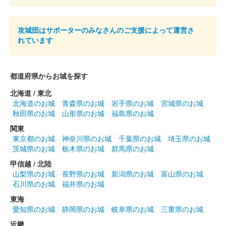
沼田城址 御城印
立夏
攻城団はサポーターのみなさんのご支援によって運営さ
れています
販売終了
都道府県からお城を探す
沼田城跡 御城印
端午の節句
北海道 / 東北
北海道のお城
青森県のお城
岩手県のお城
宮城県のお城
販売終了
秋田県のお城
山形県のお城
福島県のお城
関東
沼田城跡 御城印
東京都のお城
神奈川県のお城
千葉県のお城
埼玉県のお城
旧暦（皐月） 2025年版
茨城県のお城
栃木県のお城
群馬県のお城
販売終了
甲信越 / 北陸
山梨県のお城
長野県のお城
新潟県のお城
富山県のお城
石川県のお城
福井県のお城
沼田城跡 御城印
昭和百年 五月版
東海
愛知県のお城
静岡県のお城
岐阜県のお城
三重県のお城
販売終了
近畿