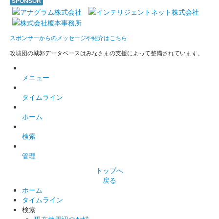
SPONSOR
沼田城址 御城印
梅見月
スポンサーからのメッセージや紹介はこちら
販売終了
攻城団の城郭データベースはみなさまの支援によって整備されています。
沼田城跡 御城印
メニュー
立春
タイムライン
販売終了
ホーム
沼田城跡 御城印
旧暦（如月） 2025年版
検索
販売終了
管理
トップへ
戻る
沼田城跡 御城印
昭和百年 二月版
ホーム
タイムライン
販売終了
検索
現在地周辺のお城