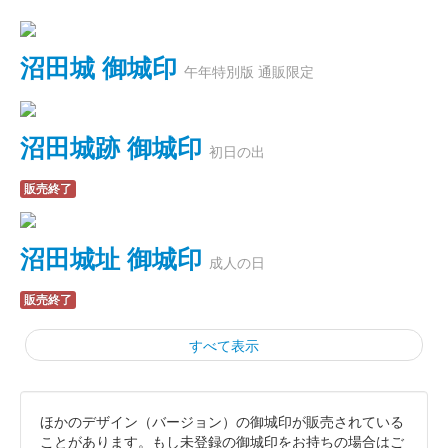
沼田城 御城印
午年特別版 通販限定
沼田城跡 御城印
初日の出
販売終了
沼田城址 御城印
成人の日
販売終了
すべて表示
ほかのデザイン（バージョン）の御城印が販売されている
霞城（沼田城）御城印
旧暦（睦月）2026年版
ことがあります。もし未登録の御城印をお持ちの場合はご