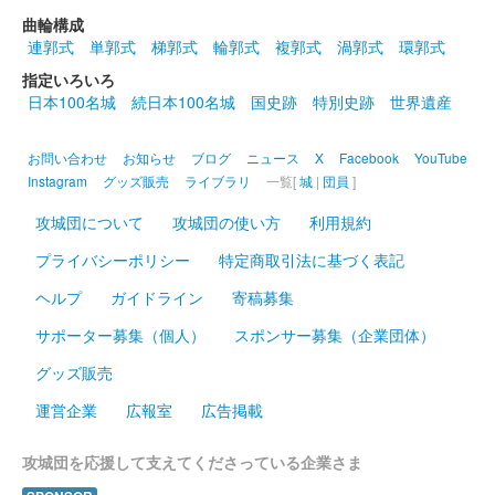
曲輪構成
沼田城址 御城印
連郭式
単郭式
梯郭式
輪郭式
複郭式
渦郭式
環郭式
春分の日
指定いろいろ
販売終了
日本100名城
続日本100名城
国史跡
特別史跡
世界遺産
お問い合わせ
お知らせ
ブログ
ニュース
X
Facebook
YouTube
沼田城跡 御城印
ひなまつり
Instagram
グッズ販売
ライブラリ
一覧[
城
|
団員
]
攻城団について
攻城団の使い方
利用規約
販売終了
プライバシーポリシー
特定商取引法に基づく表記
沼田城跡 御城印
ヘルプ
ガイドライン
寄稿募集
旧暦（弥生） 2025年版
サポーター募集（個人）
スポンサー募集（企業団体）
販売終了
グッズ販売
運営企業
広報室
広告掲載
沼田城跡 御城印
昭和百年 三月版
攻城団を応援して支えてくださっている企業さま
販売終了