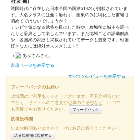
社新書)
戦国時代に存在した日本全国の国衆514名が掲載されていま
す。大名クラスには全く触れず、国衆のみに特化した書籍は
沼田城址 御城印
入梅
初めてではないでしょうか？
テレビで気になる武将を目にした時や、攻城後に城主を調べ
販売終了
たりと辞典として楽しんでいます。また地域ごとの語彙解説
や、各国衆の家紋も掲載されていてデータも豊富です。戦国
好きな方には絶対オススメします❗
沼田城跡 御城印
夏至
（
あぶさんさん）
書籍ページを表示する
販売終了
すべてのレビューを表示する
沼田城跡 御城印
フィードバックのお願い
旧暦（水無月） 2025年版
攻城団のご利用ありがとうございます。不具合報告だけ
販売終了
でなく、サイトへのご意見や記事のご感想など、いつで
も何度でもお寄せください。
フィードバック
読者投稿欄
沼田城跡 御城印
昭和百年 六月版
いまお時間ありますか？ ぜひお題に答えてください！
販売終了
読者投稿欄に投稿する