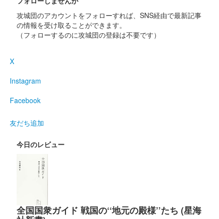
フォローしませんか
販売終了
攻城団のアカウントをフォローすれば、SNS経由で最新記事
の情報を受け取ることができます。
（フォローするのに攻城団の登録は不要です）
沼田城址 御城印
寒露
X
販売終了
Instagram
沼田城址 御城印
秋分の日
Facebook
販売終了
友だち追加
今日のレビュー
沼田城跡 御城印
重陽の節句
販売終了
沼田城 御城印
全国国衆ガイド 戦国の‘‘地元の殿様’’たち (星海
真田信之版