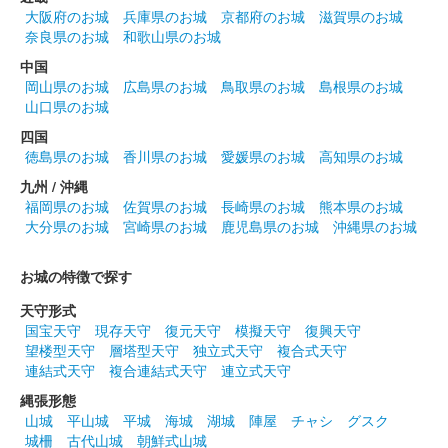
大阪府のお城
兵庫県のお城
京都府のお城
滋賀県のお城
奈良県のお城
和歌山県のお城
沼田城址 御城印
花まつり
中国
岡山県のお城
広島県のお城
鳥取県のお城
島根県のお城
販売終了
山口県のお城
四国
沼田城跡 御城印
徳島県のお城
香川県のお城
愛媛県のお城
高知県のお城
城の日
九州 / 沖縄
販売終了
福岡県のお城
佐賀県のお城
長崎県のお城
熊本県のお城
大分県のお城
宮崎県のお城
鹿児島県のお城
沖縄県のお城
沼田城跡 御城印
お城の特徴で探す
旧暦（卯月） 2025年版
天守形式
販売終了
国宝天守
現存天守
復元天守
模擬天守
復興天守
望楼型天守
層塔型天守
独立式天守
複合式天守
連結式天守
複合連結式天守
連立式天守
沼田城跡 御城印
昭和百年 四月版
縄張形態
山城
平山城
平城
海城
湖城
陣屋
チャシ
グスク
販売終了
城柵
古代山城
朝鮮式山城