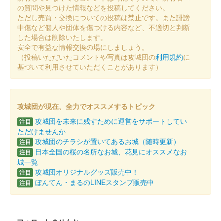
の質問や見つけた情報などを投稿してください。
販売終了
ただし売買・交換についての投稿は禁止です。また誹謗
中傷など個人や団体を傷つける内容など、不適切と判断
した場合は削除いたします。
沼田城址 御城印
安全で有益な情報交換の場にしましょう。
十三夜
（投稿いただいたコメントや写真は攻城団の
利用規約
に
販売終了
基づいて利用させていただくことがあります）
沼田城跡 御城印
七五三
攻城団が現在、全力でオススメするトピック
攻城団を未来に残すために運営をサポートしてい
販売終了
注目
ただけませんか
攻城団のチラシが置いてあるお城（随時更新）
注目
沼田城跡 御城印
日本全国の桜の名所なお城、花見にオススメなお
注目
旧暦（霜月） 2025年版
城一覧
攻城団オリジナルグッズ販売中！
注目
販売終了
ぼんてん・まるのLINEスタンプ販売中
注目
沼田城跡 御城印
昭和百年 十一月版