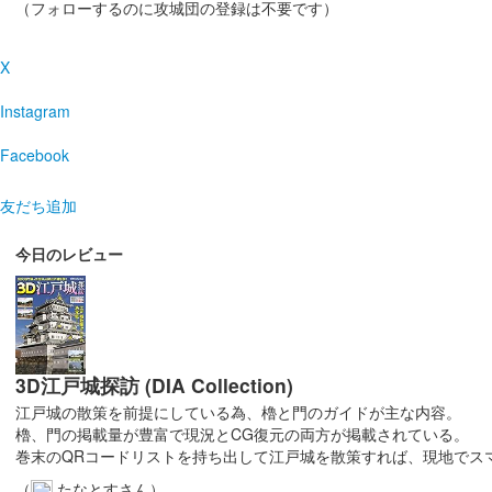
沼田城跡 御城印
旧暦（霜月） 2025年版
（フォローするのに攻城団の登録は不要です）
販売終了
X
Instagram
沼田城跡 御城印
昭和百年 十一月版
Facebook
販売終了
友だち追加
沼田城址 御城印
寒露
今日のレビュー
販売終了
沼田城址 御城印
秋分の日
3D江戸城探訪 (DIA Collection)
江戸城の散策を前提にしている為、櫓と門のガイドが主な内容。
販売終了
櫓、門の掲載量が豊富で現況とCG復元の両方が掲載されている。
巻末のQRコードリストを持ち出して江戸城を散策すれば、現地でス
（
たなとすさん）