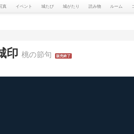
写真
イベント
城たび
城がたり
読み物
ルーム
城印
桃の節句
販売終了