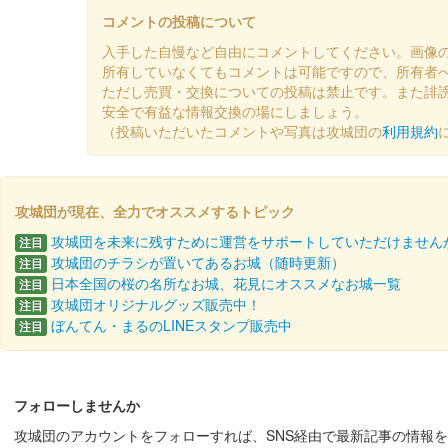
沼田城址 御城印
年越し
コメントの投稿について
販売終了
入手した自慢など自由にコメントしてください。画像
所有していなくてもコメントは可能ですので、所有者
ただし売買・交換についての投稿は禁止です。また誹
沼田城跡 御城印
安全で有益な情報交換の場にしましょう。
冬至
（投稿いただいたコメントや写真は攻城団の
利用規約
販売終了
攻城団が現在、全力でオススメするトピック
沼田城址 御城印
十三夜
攻城団を未来に残すために運営をサポートしていただけません
注目
攻城団のチラシが置いてあるお城（随時更新）
注目
販売終了
日本全国の桜の名所なお城、花見にオススメなお城一覧
注目
攻城団オリジナルグッズ販売中！
注目
ぼんてん・まるのLINEスタンプ販売中
注目
沼田城跡 御城印
七五三
販売終了
フォローしませんか
攻城団のアカウントをフォローすれば、SNS経由で最新記事の情報