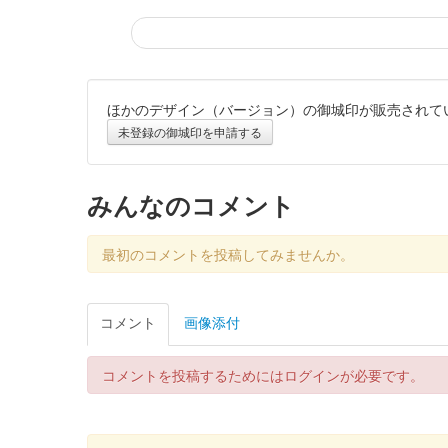
ほかのデザイン（バージョン）の御城印が販売されて
霞城（沼田城）御城印
旧暦（睦月）20
未登録の御城印を申請する
販売終了
みんなのコメント
沼田城跡 御城印
昭和百年 十二月版
最初のコメントを投稿してみませんか。
販売終了
コメント
画像添付
沼田城跡 御城印
旧暦（師走）2025年版
コメントを投稿するためにはログインが必要です。
販売終了