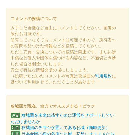
沼田城址 御城印
年越し
販売終了
コメントの投稿について
入手した自慢など自由にコメントしてください。画像の
沼田城跡 御城印
添付も可能です。
冬至
所有していなくてもコメントは可能ですので、所有者へ
の質問や見つけた情報などを投稿してください。
販売終了
ただし売買・交換についての投稿は禁止です。また誹謗
中傷など個人や団体を傷つける内容など、不適切と判断
した場合は削除いたします。
沼田城址 御城印
安全で有益な情報交換の場にしましょう。
十三夜
（投稿いただいたコメントや写真は攻城団の
利用規約
に
販売終了
基づいて利用させていただくことがあります）
沼田城跡 御城印
七五三
攻城団が現在、全力でオススメするトピック
攻城団を未来に残すために運営をサポートしてい
販売終了
注目
ただけませんか
攻城団のチラシが置いてあるお城（随時更新）
注目
日本全国の桜の名所なお城、花見にオススメなお
注目