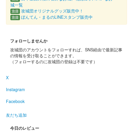
沼田城跡 御城印
旧暦（霜月） 2025年版
城一覧
攻城団オリジナルグッズ販売中！
注目
販売終了
ぼんてん・まるのLINEスタンプ販売中
注目
沼田城跡 御城印
昭和百年 十一月版
フォローしませんか
販売終了
攻城団のアカウントをフォローすれば、SNS経由で最新記事
の情報を受け取ることができます。
（フォローするのに攻城団の登録は不要です）
沼田城址 御城印
寒露
X
販売終了
Instagram
沼田城址 御城印
秋分の日
Facebook
販売終了
友だち追加
今日のレビュー
沼田城跡 御城印