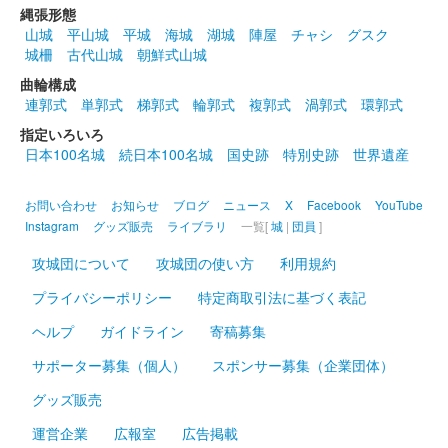
販売終了
縄張形態
山城
平山城
平城
海城
湖城
陣屋
チャシ
グスク
城柵
古代山城
朝鮮式山城
沼田城跡 御城印
昭和百年 四月版
曲輪構成
連郭式
単郭式
梯郭式
輪郭式
複郭式
渦郭式
環郭式
販売終了
指定いろいろ
日本100名城
続日本100名城
国史跡
特別史跡
世界遺産
沼田城址 御城印
春分の日
お問い合わせ
お知らせ
ブログ
ニュース
X
Facebook
YouTube
販売終了
Instagram
グッズ販売
ライブラリ
一覧[
城
|
団員
]
攻城団について
攻城団の使い方
利用規約
沼田城跡 御城印
プライバシーポリシー
特定商取引法に基づく表記
ひなまつり
ヘルプ
ガイドライン
寄稿募集
販売終了
サポーター募集（個人）
スポンサー募集（企業団体）
沼田城跡 御城印
グッズ販売
旧暦（弥生） 2025年版
運営企業
広報室
広告掲載
販売終了