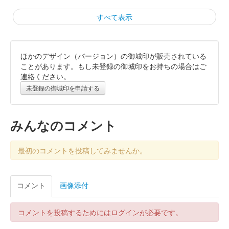
すべて表示
ほかのデザイン（バージョン）の御城印が販売されている
霞城（沼田城）御城印
旧暦（睦月）2026年版
ことがあります。もし未登録の御城印をお持ちの場合はご
連絡ください。
販売終了
未登録の御城印を申請する
沼田城跡 御城印
昭和百年 十二月版
みんなのコメント
販売終了
最初のコメントを投稿してみませんか。
沼田城跡 御城印
旧暦（師走）2025年版
コメント
画像添付
販売終了
コメントを投稿するためにはログインが必要です。