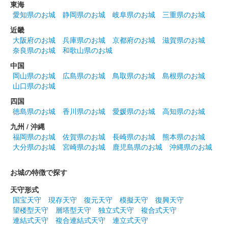
販売終了
東海
愛知県のお城
静岡県のお城
岐阜県のお城
三重県のお城
近畿
沼田城跡 御城印
大阪府のお城
兵庫県のお城
京都府のお城
滋賀県のお城
昭和百年 五月版
奈良県のお城
和歌山県のお城
販売終了
中国
岡山県のお城
広島県のお城
鳥取県のお城
島根県のお城
山口県のお城
沼田城址 御城印
花まつり
四国
徳島県のお城
香川県のお城
愛媛県のお城
高知県のお城
販売終了
九州 / 沖縄
福岡県のお城
佐賀県のお城
長崎県のお城
熊本県のお城
大分県のお城
宮崎県のお城
鹿児島県のお城
沖縄県のお城
沼田城跡 御城印
城の日
お城の特徴で探す
販売終了
天守形式
国宝天守
現存天守
復元天守
模擬天守
復興天守
沼田城跡 御城印
望楼型天守
層塔型天守
独立式天守
複合式天守
旧暦（卯月） 2025年版
連結式天守
複合連結式天守
連立式天守