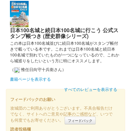
重陽の節句
販売終了
日本100名城と続日本100名城に行こう 公式ス
沼田城 御城印
真田信之版
タンプ帳つき (歴史群像シリーズ)
この本は日本100名城並びに続日本100名城がスタンプ帳付
きで載っている本です。これまでは日本100名城と続日本
沼田城址 御城印
100名城で別れていたものが一つになっているので、これか
入梅
ら城巡りをしたいという方に特にオススメします。
販売終了
（
惟任日向守十兵衛さん）
書籍ページを表示する
沼田城跡 御城印
すべてのレビューを表示する
夏至
フィードバックのお願い
販売終了
攻城団のご利用ありがとうございます。不具合報告だけ
でなく、サイトへのご意見や記事のご感想など、いつで
沼田城跡 御城印
も何度でもお寄せください。
フィードバック
旧暦（水無月） 2025年版
読者投稿欄