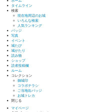
ホーム
タイムライン
検索
沼田城跡 御城印
現在地周辺のお城
昭和百年 二月版
いろんな検索
人気ランキング
販売終了
バッジ
写真
イベント
沼田城 御城印
城たび
巳年特別版 松之屋自販機限定
城がたり
販売終了
読み物
ショップ
読者投稿欄
沼田城 御城印
ルーム
巳年特別版 松之屋店舗限定
コレクション
御城印
販売終了
コラボチラシ
ご当地缶バッジ
お城トレカ
沼田城 御城印
閉じる
巳年特別版 文真堂書店限定
マイページ
販売終了