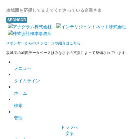
攻城団を応援して支えてくださっている企業さま
沼田城跡 御城印
SPONSOR
昭和百年 三月版
販売終了
スポンサーからのメッセージや紹介はこちら
攻城団の城郭データベースはみなさまの支援によって整備されています。
沼田城址 御城印
梅見月
メニュー
販売終了
タイムライン
沼田城跡 御城印
立春
ホーム
販売終了
検索
管理
沼田城跡 御城印
旧暦（如月） 2025年版
トップへ
戻る
販売終了