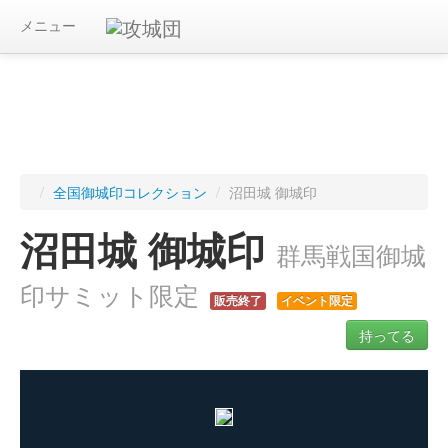
メニュー
/
全国御城印コレクション
/
沼田城 御城印
沼田城 御城印
群馬戦国御城
印サミット限定
販売終了
イベント限定
持ってる
ログインすると入手した御城印を記録できます