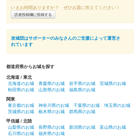
販売終了
いまお時間ありますか？ ぜひお題に答えてください！
読者投稿欄に投稿する
沼田城跡 御城印
昭和百年 六月版
販売終了
攻城団はサポーターのみなさんのご支援によって運営さ
れています
沼田城址 御城印
立夏
都道府県からお城を探す
販売終了
北海道 / 東北
北海道のお城
青森県のお城
岩手県のお城
宮城県のお城
秋田県のお城
山形県のお城
福島県のお城
沼田城跡 御城印
端午の節句
関東
東京都のお城
神奈川県のお城
千葉県のお城
埼玉県のお城
販売終了
茨城県のお城
栃木県のお城
群馬県のお城
甲信越 / 北陸
沼田城跡 御城印
山梨県のお城
長野県のお城
新潟県のお城
富山県のお城
旧暦（皐月） 2025年版
石川県のお城
福井県のお城