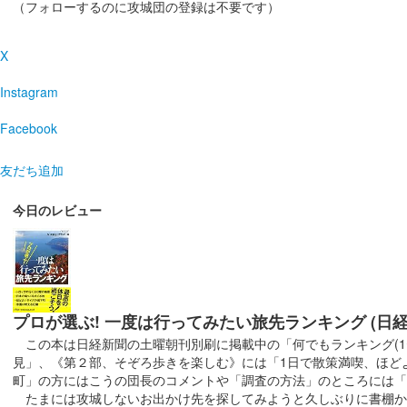
沼田城跡 御城印
旧暦（霜月） 2025年版
（フォローするのに攻城団の登録は不要です）
販売終了
X
Instagram
沼田城跡 御城印
昭和百年 十一月版
Facebook
販売終了
友だち追加
沼田城址 御城印
寒露
今日のレビュー
販売終了
沼田城址 御城印
秋分の日
プロが選ぶ! 一度は行ってみたい旅先ランキング (日
この本は日経新聞の土曜朝刊別刷に掲載中の「何でもランキング(1〜
販売終了
見」、《第２部、そぞろ歩きを楽しむ》には「1日で散策満喫、ほど
町」の方にはこうの団長のコメントや「調査の方法」のところには「
たまには攻城しないお出かけ先を探してみようと久しぶりに書棚から