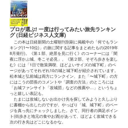
プロが選ぶ! 一度は行ってみたい旅先ランキン
グ (日経ビジネス人文庫)
この本は日経新聞の土曜朝刊別刷に掲載中の「何でもラン
キング(1〜10位)」の旅に関する記事をまとめたもの(2019年
8月発行)。《第１部、絶景を見に行く》のコーナーには「闇
夜に浮かぶ城、冬こそ必見」、《第２部、そぞろ歩きを楽し
む》には「1日で散策満喫、ほどよいサイズの城下町」のペ
ージがあってそれぞれ10の城と城下町が紹介されています。
松本城と弘前城は両方にランクイン、また「〜城下町」の方
にはこうの団長のコメントや「調査の方法」のところには
「お城ファンサイト「攻城団」などの推薦や…」というちょ
っと嬉しい表記も。
たまには攻城しないお出かけ先を探してみようと久しぶり
に書棚から出したのですが、やっぱり「城、城下町」のペー
ジを真っ先にチェックしました。さて、同行者の満足ポイン
ト(街歩きと地元の食やお酒)があって、ほどよく攻城できる
次の行き先はどこになるかな。