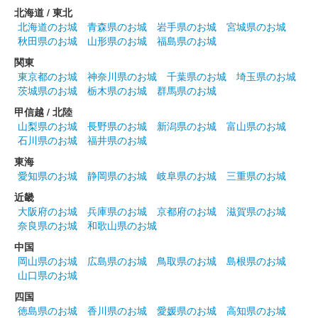
北海道 / 東北
北海道のお城
青森県のお城
岩手県のお城
宮城県のお城
秋田県のお城
山形県のお城
福島県のお城
関東
東京都のお城
神奈川県のお城
千葉県のお城
埼玉県のお城
茨城県のお城
栃木県のお城
群馬県のお城
甲信越 / 北陸
山梨県のお城
長野県のお城
新潟県のお城
富山県のお城
石川県のお城
福井県のお城
東海
愛知県のお城
静岡県のお城
岐阜県のお城
三重県のお城
近畿
大阪府のお城
兵庫県のお城
京都府のお城
滋賀県のお城
奈良県のお城
和歌山県のお城
中国
岡山県のお城
広島県のお城
鳥取県のお城
島根県のお城
山口県のお城
四国
徳島県のお城
香川県のお城
愛媛県のお城
高知県のお城