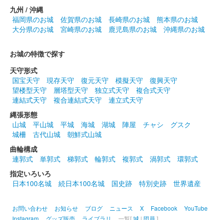
九州 / 沖縄
福岡県のお城
佐賀県のお城
長崎県のお城
熊本県のお城
大分県のお城
宮崎県のお城
鹿児島県のお城
沖縄県のお城
お城の特徴で探す
天守形式
国宝天守
現存天守
復元天守
模擬天守
復興天守
望楼型天守
層塔型天守
独立式天守
複合式天守
連結式天守
複合連結式天守
連立式天守
縄張形態
山城
平山城
平城
海城
湖城
陣屋
チャシ
グスク
城柵
古代山城
朝鮮式山城
曲輪構成
連郭式
単郭式
梯郭式
輪郭式
複郭式
渦郭式
環郭式
指定いろいろ
日本100名城
続日本100名城
国史跡
特別史跡
世界遺産
お問い合わせ
お知らせ
ブログ
ニュース
X
Facebook
YouTube
Instagram
グッズ販売
ライブラリ
一覧[
城
|
団員
]