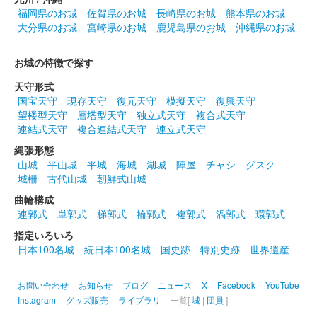
福岡県のお城
佐賀県のお城
長崎県のお城
熊本県のお城
大分県のお城
宮崎県のお城
鹿児島県のお城
沖縄県のお城
お城の特徴で探す
天守形式
国宝天守
現存天守
復元天守
模擬天守
復興天守
望楼型天守
層塔型天守
独立式天守
複合式天守
連結式天守
複合連結式天守
連立式天守
縄張形態
山城
平山城
平城
海城
湖城
陣屋
チャシ
グスク
城柵
古代山城
朝鮮式山城
曲輪構成
連郭式
単郭式
梯郭式
輪郭式
複郭式
渦郭式
環郭式
指定いろいろ
日本100名城
続日本100名城
国史跡
特別史跡
世界遺産
お問い合わせ
お知らせ
ブログ
ニュース
X
Facebook
YouTube
Instagram
グッズ販売
ライブラリ
一覧[
城
|
団員
]