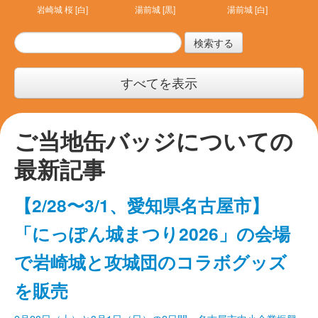
岩崎城 桜 [白]
湯前城 [黒]
湯前城 [白]
検索する
すべてを表示
ご当地缶バッジについての
最新記事
【2/28〜3/1、愛知県名古屋市】
「にっぽん城まつり2026」の会場
で岩崎城と攻城団のコラボグッズ
を販売