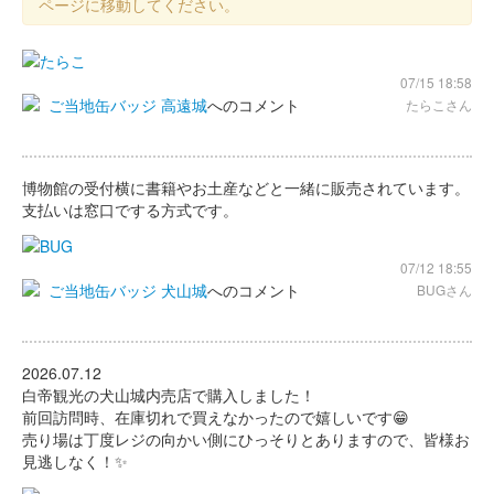
ページに移動してください。
07/15 18:58
ご当地缶バッジ 高遠城
へのコメント
たらこさん
博物館の受付横に書籍やお土産などと一緒に販売されています。
支払いは窓口でする方式です。
07/12 18:55
ご当地缶バッジ 犬山城
へのコメント
BUGさん
2026.07.12
白帝観光の犬山城内売店で購入しました！
前回訪問時、在庫切れで買えなかったので嬉しいです😁
売り場は丁度レジの向かい側にひっそりとありますので、皆様お
見逃しなく！✨