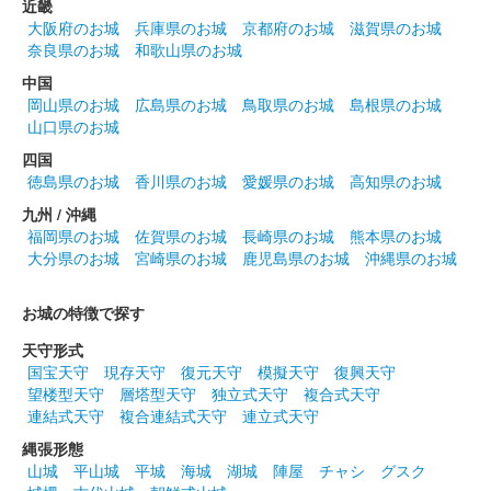
近畿
大阪府のお城
兵庫県のお城
京都府のお城
滋賀県のお城
奈良県のお城
和歌山県のお城
中国
岡山県のお城
広島県のお城
鳥取県のお城
島根県のお城
山口県のお城
四国
徳島県のお城
香川県のお城
愛媛県のお城
高知県のお城
九州 / 沖縄
福岡県のお城
佐賀県のお城
長崎県のお城
熊本県のお城
大分県のお城
宮崎県のお城
鹿児島県のお城
沖縄県のお城
お城の特徴で探す
天守形式
国宝天守
現存天守
復元天守
模擬天守
復興天守
望楼型天守
層塔型天守
独立式天守
複合式天守
連結式天守
複合連結式天守
連立式天守
縄張形態
山城
平山城
平城
海城
湖城
陣屋
チャシ
グスク