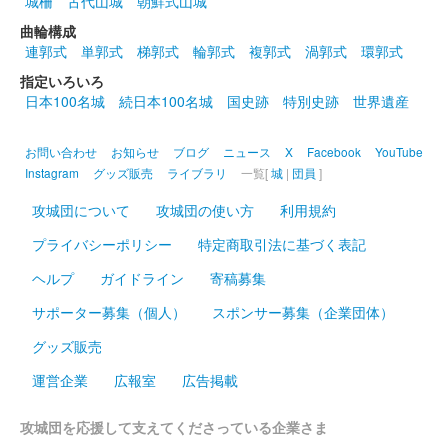
城柵
古代山城
朝鮮式山城
曲輪構成
連郭式
単郭式
梯郭式
輪郭式
複郭式
渦郭式
環郭式
指定いろいろ
日本100名城
続日本100名城
国史跡
特別史跡
世界遺産
お問い合わせ
お知らせ
ブログ
ニュース
X
Facebook
YouTube
Instagram
グッズ販売
ライブラリ
一覧[
城
|
団員
]
攻城団について
攻城団の使い方
利用規約
プライバシーポリシー
特定商取引法に基づく表記
ヘルプ
ガイドライン
寄稿募集
サポーター募集（個人）
スポンサー募集（企業団体）
グッズ販売
運営企業
広報室
広告掲載
攻城団を応援して支えてくださっている企業さま