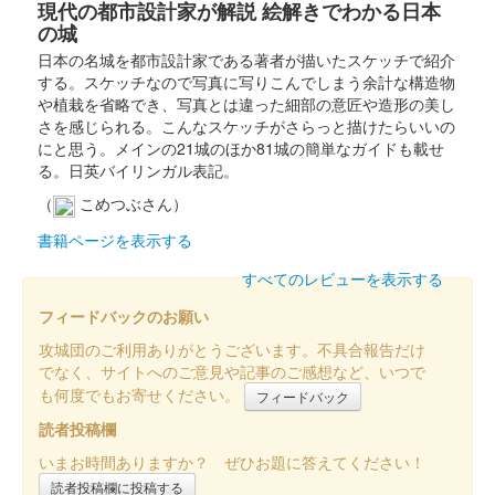
現代の都市設計家が解説 絵解きでわかる日本
の城
日本の名城を都市設計家である著者が描いたスケッチで紹介
する。スケッチなので写真に写りこんでしまう余計な構造物
や植栽を省略でき、写真とは違った細部の意匠や造形の美し
さを感じられる。こんなスケッチがさらっと描けたらいいの
にと思う。メインの21城のほか81城の簡単なガイドも載せ
る。日英バイリンガル表記。
（
こめつぶさん）
書籍ページを表示する
すべてのレビューを表示する
フィードバックのお願い
攻城団のご利用ありがとうございます。不具合報告だけ
でなく、サイトへのご意見や記事のご感想など、いつで
も何度でもお寄せください。
フィードバック
読者投稿欄
いまお時間ありますか？ ぜひお題に答えてください！
読者投稿欄に投稿する