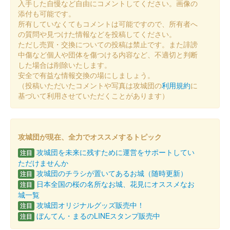
入手した自慢など自由にコメントしてください。画像の
添付も可能です。
所有していなくてもコメントは可能ですので、所有者へ
の質問や見つけた情報などを投稿してください。
ただし売買・交換についての投稿は禁止です。また誹謗
中傷など個人や団体を傷つける内容など、不適切と判断
した場合は削除いたします。
安全で有益な情報交換の場にしましょう。
（投稿いただいたコメントや写真は攻城団の
利用規約
に
基づいて利用させていただくことがあります）
攻城団が現在、全力でオススメするトピック
攻城団を未来に残すために運営をサポートしてい
注目
ただけませんか
攻城団のチラシが置いてあるお城（随時更新）
注目
日本全国の桜の名所なお城、花見にオススメなお
注目
城一覧
攻城団オリジナルグッズ販売中！
注目
ぼんてん・まるのLINEスタンプ販売中
注目