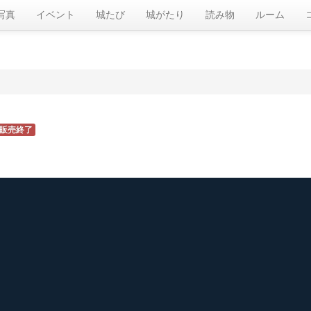
写真
イベント
城たび
城がたり
読み物
ルーム
販売終了