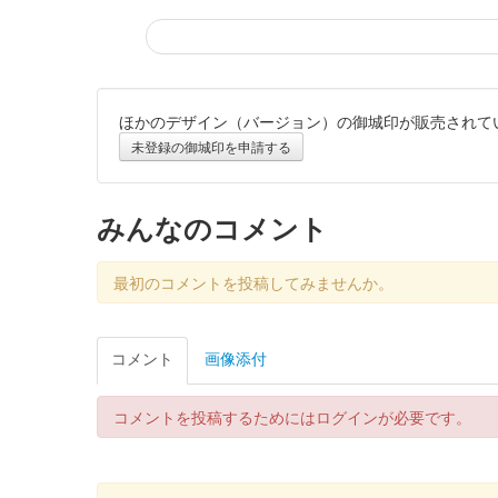
ほかのデザイン（バージョン）の御城印が販売されて
霞城（沼田城）御城印
旧暦（睦月）20
未登録の御城印を申請する
販売終了
みんなのコメント
沼田城跡 御城印
昭和百年 十二月版
最初のコメントを投稿してみませんか。
販売終了
コメント
画像添付
沼田城跡 御城印
旧暦（師走）2025年版
コメントを投稿するためにはログインが必要です。
販売終了