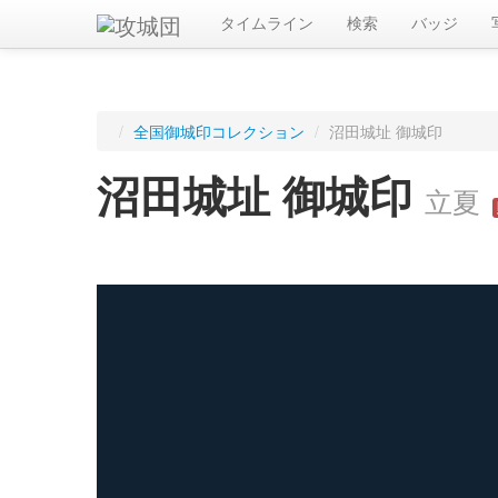
タイムライン
検索
バッジ
/
全国御城印コレクション
/
沼田城址 御城印
沼田城址 御城印
立夏
ログインすると入手した御城印を記録できます