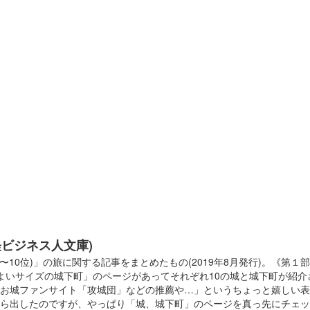
経ビジネス人文庫)
10位)」の旅に関する記事をまとめたもの(2019年8月発行)。《第
よいサイズの城下町」のページがあってそれぞれ10の城と城下町が紹
お城ファンサイト「攻城団」などの推薦や…」というちょっと嬉しい表
出したのですが、やっぱり「城、城下町」のページを真っ先にチェック