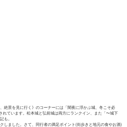
１部、絶景を見に行く》のコーナーには「闇夜に浮かぶ城、冬こそ必
介されています。松本城と弘前城は両方にランクイン、また「〜城下
記も。
しました。さて、同行者の満足ポイント(街歩きと地元の食やお酒)