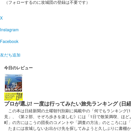
沼田城跡 御城印
旧暦（霜月） 2025年版
（フォローするのに攻城団の登録は不要です）
販売終了
X
Instagram
沼田城跡 御城印
昭和百年 十一月版
Facebook
販売終了
友だち追加
沼田城址 御城印
寒露
今日のレビュー
販売終了
沼田城址 御城印
秋分の日
プロが選ぶ! 一度は行ってみたい旅先ランキング (日
この本は日経新聞の土曜朝刊別刷に掲載中の「何でもランキング(1〜
販売終了
見」、《第２部、そぞろ歩きを楽しむ》には「1日で散策満喫、ほど
町」の方にはこうの団長のコメントや「調査の方法」のところには「
たまには攻城しないお出かけ先を探してみようと久しぶりに書棚から