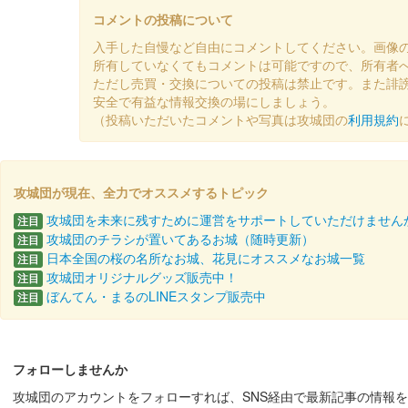
沼田城址 御城印
年越し
コメントの投稿について
販売終了
入手した自慢など自由にコメントしてください。画像
所有していなくてもコメントは可能ですので、所有者
ただし売買・交換についての投稿は禁止です。また誹
沼田城跡 御城印
安全で有益な情報交換の場にしましょう。
冬至
（投稿いただいたコメントや写真は攻城団の
利用規約
販売終了
攻城団が現在、全力でオススメするトピック
沼田城址 御城印
十三夜
攻城団を未来に残すために運営をサポートしていただけません
注目
攻城団のチラシが置いてあるお城（随時更新）
注目
販売終了
日本全国の桜の名所なお城、花見にオススメなお城一覧
注目
攻城団オリジナルグッズ販売中！
注目
ぼんてん・まるのLINEスタンプ販売中
注目
沼田城跡 御城印
七五三
販売終了
フォローしませんか
攻城団のアカウントをフォローすれば、SNS経由で最新記事の情報