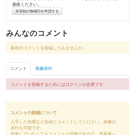
連絡ください。
販売終了
未登録の御城印を申請する
沼田城跡 御城印
昭和百年 十二月版
みんなのコメント
販売終了
最初のコメントを投稿してみませんか。
沼田城跡 御城印
旧暦（師走）2025年版
コメント
画像添付
販売終了
コメントを投稿するためにはログインが必要です。
沼田城址 御城印
年越し
販売終了
コメントの投稿について
入手した自慢など自由にコメントしてください。画像の
沼田城跡 御城印
添付も可能です。
冬至
所有していなくてもコメントは可能ですので、所有者へ