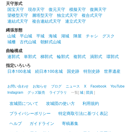
天守形式
国宝天守
現存天守
復元天守
模擬天守
復興天守
沼田城址 御城印
望楼型天守
層塔型天守
独立式天守
複合式天守
春分の日
連結式天守
複合連結式天守
連立式天守
販売終了
縄張形態
山城
平山城
平城
海城
湖城
陣屋
チャシ
グスク
城柵
古代山城
朝鮮式山城
沼田城跡 御城印
ひなまつり
曲輪構成
連郭式
単郭式
梯郭式
輪郭式
複郭式
渦郭式
環郭式
販売終了
指定いろいろ
日本100名城
続日本100名城
国史跡
特別史跡
世界遺産
沼田城跡 御城印
旧暦（弥生） 2025年版
お問い合わせ
お知らせ
ブログ
ニュース
X
Facebook
YouTube
販売終了
Instagram
グッズ販売
ライブラリ
一覧[
城
|
団員
]
攻城団について
攻城団の使い方
利用規約
沼田城跡 御城印
プライバシーポリシー
特定商取引法に基づく表記
昭和百年 三月版
ヘルプ
ガイドライン
寄稿募集
販売終了