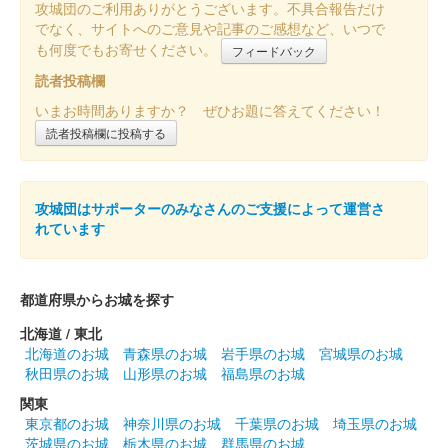
攻城団のご利用ありがとうございます。不具合報告だけ
でなく、サイトへのご意見や記事のご感想など、いつで
沼田城址 御城印
も何度でもお寄せください。
フィードバック
立夏
読者投稿欄
販売終了
いまお時間ありますか？ ぜひお題に答えてください！
読者投稿欄に投稿する
沼田城跡 御城印
端午の節句
販売終了
攻城団はサポーターのみなさんのご支援によって運営さ
れています
沼田城跡 御城印
旧暦（皐月） 2025年版
都道府県からお城を探す
販売終了
北海道 / 東北
北海道のお城
青森県のお城
岩手県のお城
宮城県のお城
秋田県のお城
山形県のお城
福島県のお城
沼田城跡 御城印
昭和百年 五月版
関東
東京都のお城
神奈川県のお城
千葉県のお城
埼玉県のお城
販売終了
茨城県のお城
栃木県のお城
群馬県のお城