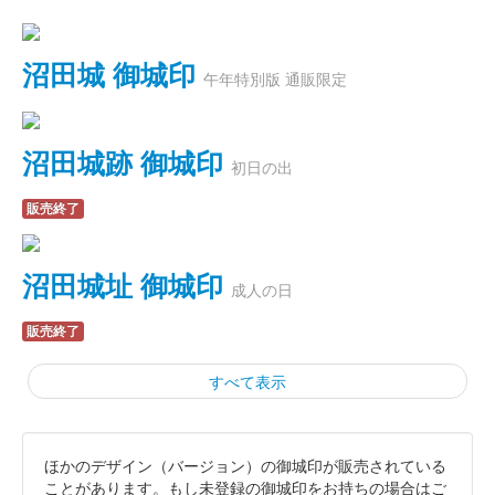
沼田城 御城印
午年特別版 通販限定
沼田城跡 御城印
初日の出
販売終了
沼田城址 御城印
成人の日
販売終了
すべて表示
ほかのデザイン（バージョン）の御城印が販売されている
霞城（沼田城）御城印
旧暦（睦月）2026年版
ことがあります。もし未登録の御城印をお持ちの場合はご