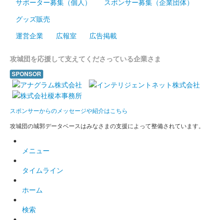
サポーター募集（個人）
スポンサー募集（企業団体）
沼田城址 御城印
グッズ販売
梅見月
運営企業
広報室
広告掲載
販売終了
攻城団を応援して支えてくださっている企業さま
沼田城跡 御城印
SPONSOR
立春
販売終了
スポンサーからのメッセージや紹介はこちら
攻城団の城郭データベースはみなさまの支援によって整備されています。
沼田城跡 御城印
旧暦（如月） 2025年版
メニュー
販売終了
タイムライン
沼田城跡 御城印
昭和百年 二月版
ホーム
販売終了
検索