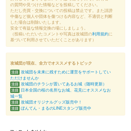
の質問や見つけた情報などを投稿してください。
販売終了
ただし売買・交換についての投稿は禁止です。また誹謗
中傷など個人や団体を傷つける内容など、不適切と判断
した場合は削除いたします。
沼田城址 御城印
安全で有益な情報交換の場にしましょう。
十三夜
（投稿いただいたコメントや写真は攻城団の
利用規約
に
販売終了
基づいて利用させていただくことがあります）
沼田城跡 御城印
七五三
攻城団が現在、全力でオススメするトピック
攻城団を未来に残すために運営をサポートしてい
販売終了
注目
ただけませんか
攻城団のチラシが置いてあるお城（随時更新）
注目
沼田城跡 御城印
日本全国の桜の名所なお城、花見にオススメなお
注目
旧暦（霜月） 2025年版
城一覧
攻城団オリジナルグッズ販売中！
注目
販売終了
ぼんてん・まるのLINEスタンプ販売中
注目
沼田城跡 御城印
昭和百年 十一月版