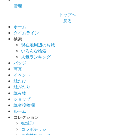
管理
沼田城 御城印
巳年特別版 松之屋自販機限定
トップへ
戻る
販売終了
ホーム
タイムライン
検索
沼田城 御城印
現在地周辺のお城
巳年特別版 松之屋店舗限定
いろんな検索
人気ランキング
販売終了
バッジ
写真
イベント
沼田城 御城印
城たび
巳年特別版 文真堂書店限定
城がたり
販売終了
読み物
ショップ
老神温泉で開催される十二年に一度の大蛇まつり巳年開催を記念
読者投稿欄
して「大蛇みこし」がデザインされている。25セット限定
ルーム
コレクション
御城印
沼田城 御城印
コラボチラシ
文真堂書店限定 信之公ベラちゃん銀版