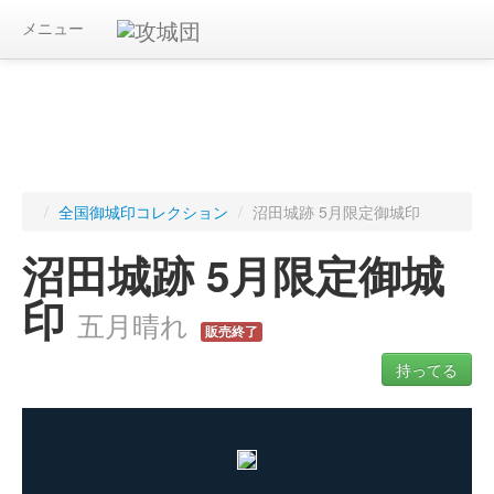
メニュー
/
全国御城印コレクション
/
沼田城跡 5月限定御城印
沼田城跡 5月限定御城
印
五月晴れ
販売終了
持ってる
ログインすると入手した御城印を記録できます