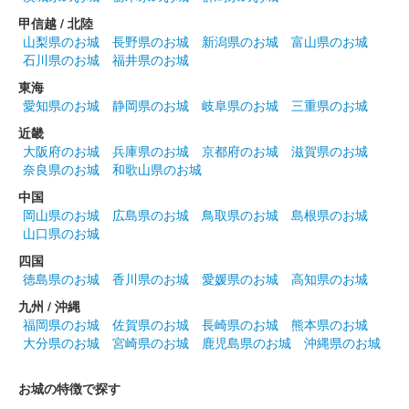
甲信越 / 北陸
沼田城址 御城印
山梨県のお城
長野県のお城
新潟県のお城
富山県のお城
花まつり
石川県のお城
福井県のお城
販売終了
東海
愛知県のお城
静岡県のお城
岐阜県のお城
三重県のお城
近畿
沼田城跡 御城印
大阪府のお城
兵庫県のお城
京都府のお城
滋賀県のお城
城の日
奈良県のお城
和歌山県のお城
販売終了
中国
岡山県のお城
広島県のお城
鳥取県のお城
島根県のお城
山口県のお城
沼田城跡 御城印
旧暦（卯月） 2025年版
四国
徳島県のお城
香川県のお城
愛媛県のお城
高知県のお城
販売終了
九州 / 沖縄
福岡県のお城
佐賀県のお城
長崎県のお城
熊本県のお城
大分県のお城
宮崎県のお城
鹿児島県のお城
沖縄県のお城
沼田城跡 御城印
昭和百年 四月版
お城の特徴で探す
販売終了