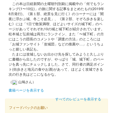
この本は日経新聞の土曜朝刊別刷に掲載中の「何でもラン
キング(1〜10位)」の旅に関する記事をまとめたもの(2019年
沼田城址 御城印
8月発行)。《第１部、絶景を見に行く》のコーナーには「闇
入梅
夜に浮かぶ城、冬こそ必見」、《第２部、そぞろ歩きを楽し
む》には「1日で散策満喫、ほどよいサイズの城下町」のペ
販売終了
ージがあってそれぞれ10の城と城下町が紹介されています。
松本城と弘前城は両方にランクイン、また「〜城下町」の方
にはこうの団長のコメントや「調査の方法」のところには
沼田城跡 御城印
夏至
「お城ファンサイト「攻城団」などの推薦や…」というちょ
っと嬉しい表記も。
販売終了
たまには攻城しないお出かけ先を探してみようと久しぶり
に書棚から出したのですが、やっぱり「城、城下町」のペー
ジを真っ先にチェックしました。さて、同行者の満足ポイン
沼田城跡 御城印
ト(街歩きと地元の食やお酒)があって、ほどよく攻城できる
旧暦（水無月） 2025年版
次の行き先はどこになるかな。
販売終了
（
山鳩さん）
書籍ページを表示する
沼田城跡 御城印
すべてのレビューを表示する
昭和百年 六月版
フィードバックのお願い
販売終了