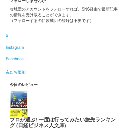
フォローしませんか
販売終了
攻城団のアカウントをフォローすれば、SNS経由で最新記事
の情報を受け取ることができます。
（フォローするのに攻城団の登録は不要です）
沼田城址 御城印
寒露
X
販売終了
Instagram
沼田城址 御城印
秋分の日
Facebook
販売終了
友だち追加
今日のレビュー
沼田城跡 御城印
重陽の節句
販売終了
プロが選ぶ! 一度は行ってみたい旅先ランキン
沼田城 御城印
真田信之版
グ (日経ビジネス人文庫)