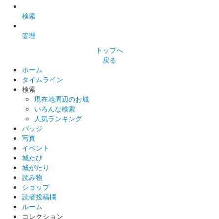
販売終了
検索
管理
沼田城 御城印
巳年特別版 松之屋自販機限定
トップへ
戻る
販売終了
ホーム
タイムライン
検索
沼田城 御城印
現在地周辺のお城
巳年特別版 松之屋店舗限定
いろんな検索
人気ランキング
販売終了
バッジ
写真
イベント
沼田城 御城印
城たび
巳年特別版 文真堂書店限定
城がたり
販売終了
読み物
ショップ
老神温泉で開催される十二年に一度の大蛇まつり巳年開催を記念
読者投稿欄
して「大蛇みこし」がデザインされている。25セット限定
ルーム
コレクション