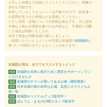
入手した自慢など自由にコメントしてください。画像の
沼田城跡 御城印
添付も可能です。
冬至
所有していなくてもコメントは可能ですので、所有者へ
の質問や見つけた情報などを投稿してください。
販売終了
ただし売買・交換についての投稿は禁止です。また誹謗
中傷など個人や団体を傷つける内容など、不適切と判断
した場合は削除いたします。
沼田城址 御城印
安全で有益な情報交換の場にしましょう。
十三夜
（投稿いただいたコメントや写真は攻城団の
利用規約
に
販売終了
基づいて利用させていただくことがあります）
沼田城跡 御城印
七五三
攻城団が現在、全力でオススメするトピック
攻城団を未来に残すために運営をサポートしてい
販売終了
注目
ただけませんか
攻城団のチラシが置いてあるお城（随時更新）
注目
沼田城跡 御城印
日本全国の桜の名所なお城、花見にオススメなお
注目
旧暦（霜月） 2025年版
城一覧
攻城団オリジナルグッズ販売中！
注目
販売終了
ぼんてん・まるのLINEスタンプ販売中
注目