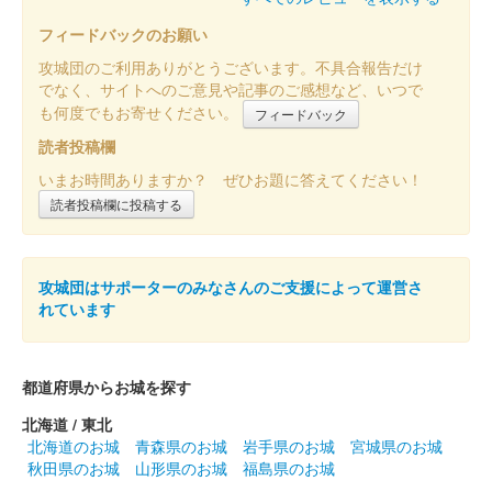
フィードバックのお願い
販売終了
攻城団のご利用ありがとうございます。不具合報告だけ
でなく、サイトへのご意見や記事のご感想など、いつで
沼田城址 御城印
も何度でもお寄せください。
フィードバック
立夏
読者投稿欄
販売終了
いまお時間ありますか？ ぜひお題に答えてください！
読者投稿欄に投稿する
沼田城跡 御城印
端午の節句
販売終了
攻城団はサポーターのみなさんのご支援によって運営さ
れています
沼田城跡 御城印
旧暦（皐月） 2025年版
都道府県からお城を探す
販売終了
北海道 / 東北
北海道のお城
青森県のお城
岩手県のお城
宮城県のお城
秋田県のお城
山形県のお城
福島県のお城
沼田城跡 御城印
昭和百年 五月版