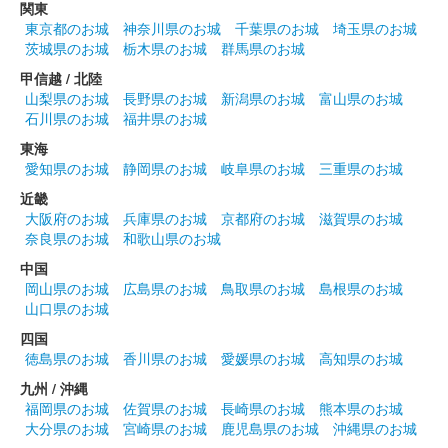
関東
東京都のお城
神奈川県のお城
千葉県のお城
埼玉県のお城
販売終了
茨城県のお城
栃木県のお城
群馬県のお城
甲信越 / 北陸
沼田城址 御城印
山梨県のお城
長野県のお城
新潟県のお城
富山県のお城
花まつり
石川県のお城
福井県のお城
販売終了
東海
愛知県のお城
静岡県のお城
岐阜県のお城
三重県のお城
近畿
沼田城跡 御城印
大阪府のお城
兵庫県のお城
京都府のお城
滋賀県のお城
城の日
奈良県のお城
和歌山県のお城
販売終了
中国
岡山県のお城
広島県のお城
鳥取県のお城
島根県のお城
山口県のお城
沼田城跡 御城印
旧暦（卯月） 2025年版
四国
徳島県のお城
香川県のお城
愛媛県のお城
高知県のお城
販売終了
九州 / 沖縄
福岡県のお城
佐賀県のお城
長崎県のお城
熊本県のお城
大分県のお城
宮崎県のお城
鹿児島県のお城
沖縄県のお城
沼田城跡 御城印
昭和百年 四月版