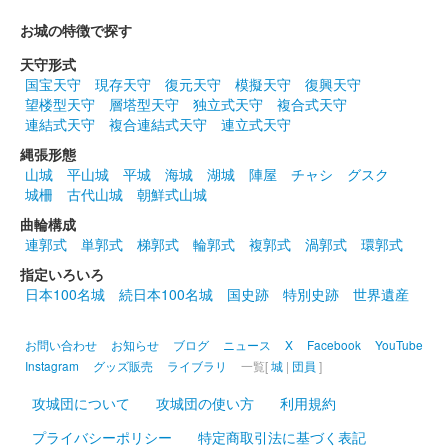
お城の特徴で探す
販売終了
天守形式
国宝天守
現存天守
復元天守
模擬天守
復興天守
沼田城址 御城印
望楼型天守
層塔型天守
独立式天守
複合式天守
春分の日
連結式天守
複合連結式天守
連立式天守
販売終了
縄張形態
山城
平山城
平城
海城
湖城
陣屋
チャシ
グスク
城柵
古代山城
朝鮮式山城
沼田城跡 御城印
ひなまつり
曲輪構成
連郭式
単郭式
梯郭式
輪郭式
複郭式
渦郭式
環郭式
販売終了
指定いろいろ
日本100名城
続日本100名城
国史跡
特別史跡
世界遺産
沼田城跡 御城印
旧暦（弥生） 2025年版
お問い合わせ
お知らせ
ブログ
ニュース
X
Facebook
YouTube
販売終了
Instagram
グッズ販売
ライブラリ
一覧[
城
|
団員
]
攻城団について
攻城団の使い方
利用規約
沼田城跡 御城印
プライバシーポリシー
特定商取引法に基づく表記
昭和百年 三月版