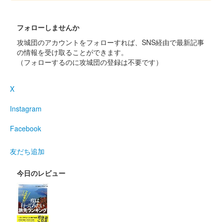
沼田城跡 御城印
昭和百年 十一月版
フォローしませんか
販売終了
攻城団のアカウントをフォローすれば、SNS経由で最新記事
の情報を受け取ることができます。
（フォローするのに攻城団の登録は不要です）
沼田城址 御城印
寒露
X
販売終了
Instagram
沼田城址 御城印
秋分の日
Facebook
販売終了
友だち追加
今日のレビュー
沼田城跡 御城印
重陽の節句
販売終了