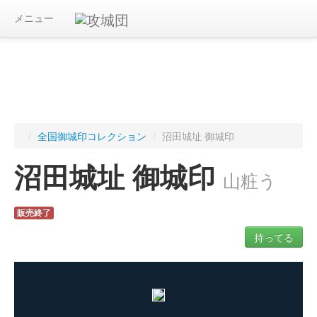
メニュー
/
全国御城印コレクション
/
沼田城址 御城印
沼田城址 御城印
山粧う
販売終了
持ってる
ログインすると入手した御城印を記録できます