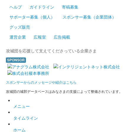
ヘルプ
ガイドライン
寄稿募集
販売終了
サポーター募集（個人）
スポンサー募集（企業団体）
沼田城址 御城印
グッズ販売
梅見月
運営企業
広報室
広告掲載
販売終了
攻城団を応援して支えてくださっている企業さま
沼田城跡 御城印
SPONSOR
立春
販売終了
スポンサーからのメッセージや紹介はこちら
攻城団の城郭データベースはみなさまの支援によって整備されています。
沼田城跡 御城印
旧暦（如月） 2025年版
メニュー
販売終了
タイムライン
沼田城跡 御城印
昭和百年 二月版
ホーム