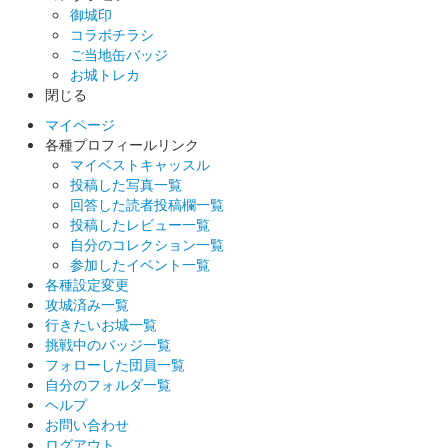
御城印
沼田城 御城印
コラボチラシ
文真堂書店限定 信之公ベラちゃん銀版
ご当地缶バッジ
お城トレカ
販売終了
閉じる
50セット限定
マイページ
各種プロフィールリンク
マイベストキャッスル
蔵内城（沼田城） 御城印
文真堂書店限定 景
投稿した写真一覧
回答した読者投稿欄一覧
義公ベラちゃん銀版
投稿したレビュー一覧
自分のコレクション一覧
販売終了
参加したイベント一覧
各種設定変更
50セット限定
攻城済み一覧
行きたいお城一覧
挑戦中のバッジ一覧
沼田城 御城印
文真堂書店限定 信之公ベラちゃん金版
フォローした団員一覧
自分のフォルダ一覧
販売終了
ヘルプ
お問い合わせ
50セット限定
ログアウト