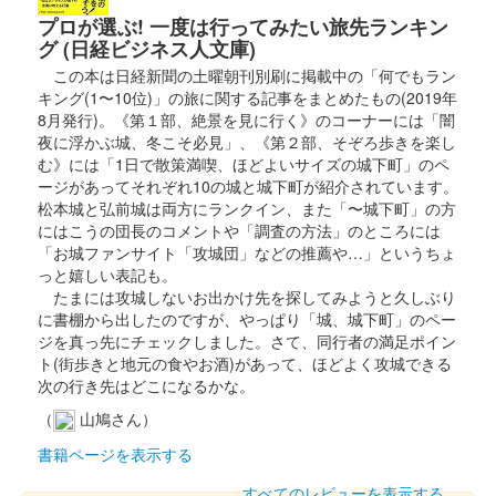
プロが選ぶ! 一度は行ってみたい旅先ランキン
沼田城 御城印
真田信之版
グ (日経ビジネス人文庫)
この本は日経新聞の土曜朝刊別刷に掲載中の「何でもラン
キング(1〜10位)」の旅に関する記事をまとめたもの(2019年
沼田城址 御城印
8月発行)。《第１部、絶景を見に行く》のコーナーには「闇
入梅
夜に浮かぶ城、冬こそ必見」、《第２部、そぞろ歩きを楽し
む》には「1日で散策満喫、ほどよいサイズの城下町」のペ
販売終了
ージがあってそれぞれ10の城と城下町が紹介されています。
松本城と弘前城は両方にランクイン、また「〜城下町」の方
にはこうの団長のコメントや「調査の方法」のところには
沼田城跡 御城印
夏至
「お城ファンサイト「攻城団」などの推薦や…」というちょ
っと嬉しい表記も。
販売終了
たまには攻城しないお出かけ先を探してみようと久しぶり
に書棚から出したのですが、やっぱり「城、城下町」のペー
ジを真っ先にチェックしました。さて、同行者の満足ポイン
沼田城跡 御城印
ト(街歩きと地元の食やお酒)があって、ほどよく攻城できる
旧暦（水無月） 2025年版
次の行き先はどこになるかな。
販売終了
（
山鳩さん）
書籍ページを表示する
沼田城跡 御城印
すべてのレビューを表示する
昭和百年 六月版