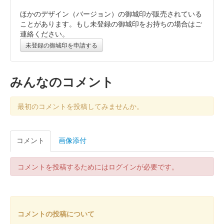
ほかのデザイン（バージョン）の御城印が販売されている
霞城（沼田城）御城印
旧暦（睦月）2026年版
ことがあります。もし未登録の御城印をお持ちの場合はご
連絡ください。
販売終了
未登録の御城印を申請する
沼田城跡 御城印
昭和百年 十二月版
みんなのコメント
販売終了
最初のコメントを投稿してみませんか。
沼田城跡 御城印
旧暦（師走）2025年版
コメント
画像添付
販売終了
コメントを投稿するためにはログインが必要です。
沼田城址 御城印
年越し
販売終了
コメントの投稿について