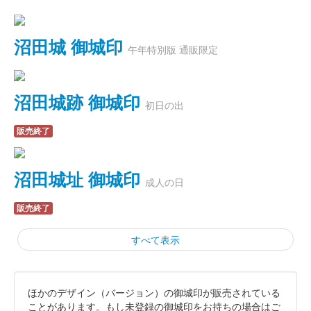
沼田城 御城印
午年特別版 通販限定
沼田城跡 御城印
初日の出
販売終了
沼田城址 御城印
成人の日
販売終了
すべて表示
ほかのデザイン（バージョン）の御城印が販売されている
霞城（沼田城）御城印
旧暦（睦月）2026年版
ことがあります。もし未登録の御城印をお持ちの場合はご