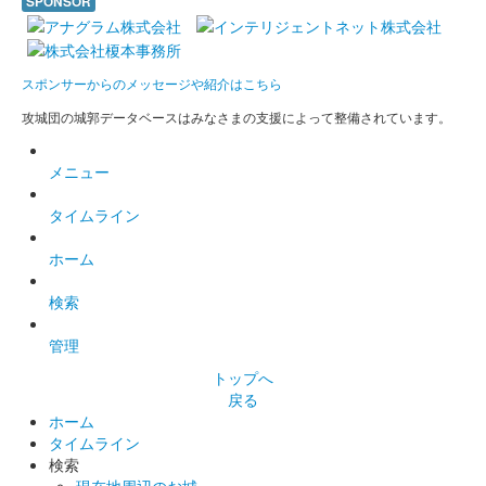
SPONSOR
沼田城址 御城印
梅見月
スポンサーからのメッセージや紹介はこちら
販売終了
攻城団の城郭データベースはみなさまの支援によって整備されています。
沼田城跡 御城印
メニュー
立春
タイムライン
販売終了
ホーム
沼田城跡 御城印
旧暦（如月） 2025年版
検索
販売終了
管理
トップへ
戻る
沼田城跡 御城印
昭和百年 二月版
ホーム
タイムライン
販売終了
検索
現在地周辺のお城