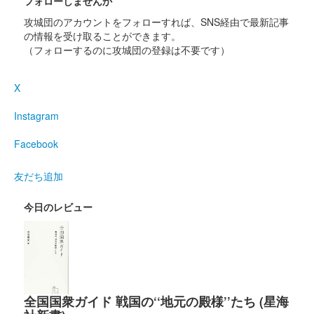
フォローしませんか
販売終了
攻城団のアカウントをフォローすれば、SNS経由で最新記事
の情報を受け取ることができます。
（フォローするのに攻城団の登録は不要です）
沼田城址 御城印
寒露
X
販売終了
Instagram
沼田城址 御城印
秋分の日
Facebook
販売終了
友だち追加
今日のレビュー
沼田城跡 御城印
重陽の節句
販売終了
沼田城 御城印
全国国衆ガイド 戦国の‘‘地元の殿様’’たち (星海
真田信之版