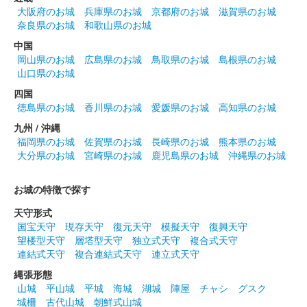
大阪府のお城
兵庫県のお城
京都府のお城
滋賀県のお城
奈良県のお城
和歌山県のお城
沼田城址 御城印
花まつり
中国
岡山県のお城
広島県のお城
鳥取県のお城
島根県のお城
販売終了
山口県のお城
四国
沼田城跡 御城印
徳島県のお城
香川県のお城
愛媛県のお城
高知県のお城
城の日
九州 / 沖縄
販売終了
福岡県のお城
佐賀県のお城
長崎県のお城
熊本県のお城
大分県のお城
宮崎県のお城
鹿児島県のお城
沖縄県のお城
沼田城跡 御城印
お城の特徴で探す
旧暦（卯月） 2025年版
天守形式
販売終了
国宝天守
現存天守
復元天守
模擬天守
復興天守
望楼型天守
層塔型天守
独立式天守
複合式天守
連結式天守
複合連結式天守
連立式天守
沼田城跡 御城印
昭和百年 四月版
縄張形態
山城
平山城
平城
海城
湖城
陣屋
チャシ
グスク
販売終了
城柵
古代山城
朝鮮式山城