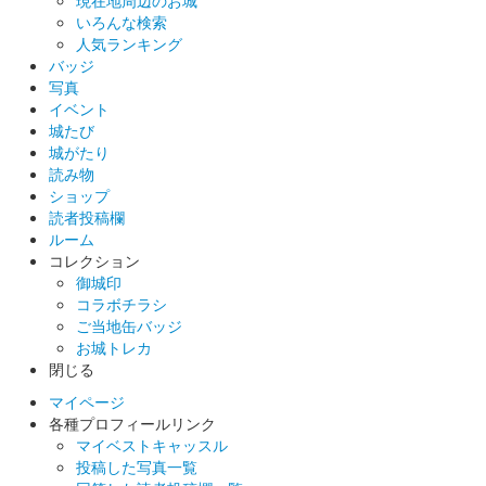
いろんな検索
沼田城 御城印
人気ランキング
巳年特別版 松之屋自販機限定
バッジ
写真
販売終了
イベント
城たび
城がたり
沼田城 御城印
巳年特別版 松之屋店舗限定
読み物
ショップ
販売終了
読者投稿欄
ルーム
コレクション
沼田城 御城印
御城印
巳年特別版 文真堂書店限定
コラボチラシ
ご当地缶バッジ
販売終了
お城トレカ
老神温泉で開催される十二年に一度の大蛇まつり巳年開催を記念
閉じる
して「大蛇みこし」がデザインされている。25セット限定
マイページ
各種プロフィールリンク
マイベストキャッスル
沼田城 御城印
投稿した写真一覧
文真堂書店限定 信之公ベラちゃん銀版