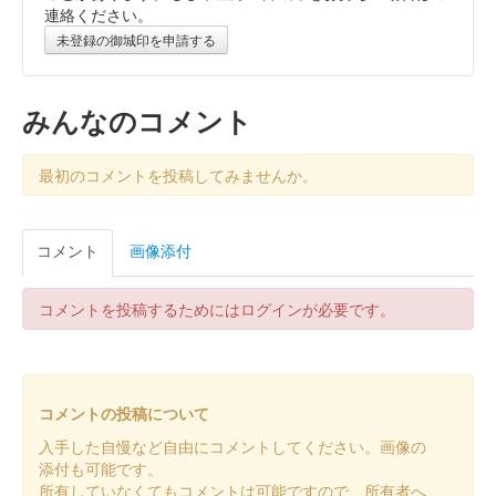
連絡ください。
販売終了
未登録の御城印を申請する
沼田城跡 御城印
昭和百年 十二月版
みんなのコメント
販売終了
最初のコメントを投稿してみませんか。
沼田城跡 御城印
旧暦（師走）2025年版
コメント
画像添付
販売終了
コメントを投稿するためにはログインが必要です。
沼田城址 御城印
年越し
販売終了
コメントの投稿について
入手した自慢など自由にコメントしてください。画像の
沼田城跡 御城印
添付も可能です。
冬至
所有していなくてもコメントは可能ですので、所有者へ