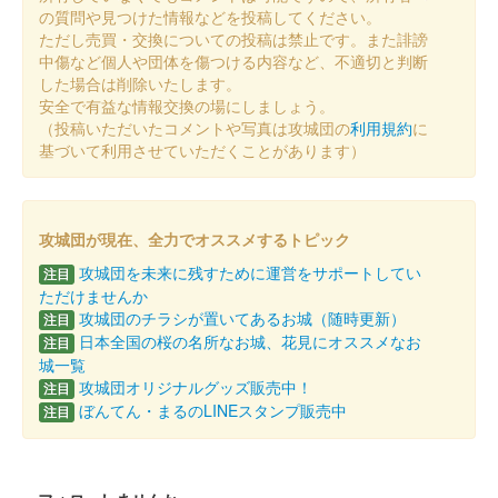
の質問や見つけた情報などを投稿してください。
販売終了
ただし売買・交換についての投稿は禁止です。また誹謗
中傷など個人や団体を傷つける内容など、不適切と判断
した場合は削除いたします。
沼田城址 御城印
安全で有益な情報交換の場にしましょう。
十三夜
（投稿いただいたコメントや写真は攻城団の
利用規約
に
販売終了
基づいて利用させていただくことがあります）
沼田城跡 御城印
七五三
攻城団が現在、全力でオススメするトピック
攻城団を未来に残すために運営をサポートしてい
販売終了
注目
ただけませんか
攻城団のチラシが置いてあるお城（随時更新）
注目
沼田城跡 御城印
日本全国の桜の名所なお城、花見にオススメなお
注目
旧暦（霜月） 2025年版
城一覧
攻城団オリジナルグッズ販売中！
注目
販売終了
ぼんてん・まるのLINEスタンプ販売中
注目
沼田城跡 御城印
昭和百年 十一月版