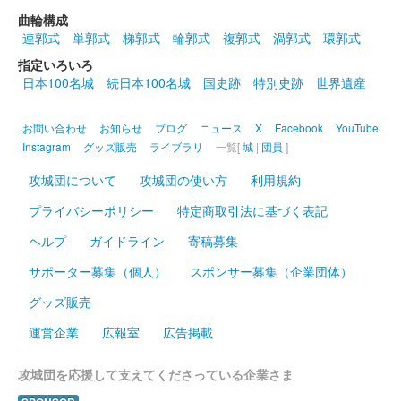
曲輪構成
沼田城址 御城印
連郭式
単郭式
梯郭式
輪郭式
複郭式
渦郭式
環郭式
春分の日
指定いろいろ
販売終了
日本100名城
続日本100名城
国史跡
特別史跡
世界遺産
お問い合わせ
お知らせ
ブログ
ニュース
X
Facebook
YouTube
沼田城跡 御城印
ひなまつり
Instagram
グッズ販売
ライブラリ
一覧[
城
|
団員
]
攻城団について
攻城団の使い方
利用規約
販売終了
プライバシーポリシー
特定商取引法に基づく表記
沼田城跡 御城印
ヘルプ
ガイドライン
寄稿募集
旧暦（弥生） 2025年版
サポーター募集（個人）
スポンサー募集（企業団体）
販売終了
グッズ販売
運営企業
広報室
広告掲載
沼田城跡 御城印
昭和百年 三月版
攻城団を応援して支えてくださっている企業さま
販売終了