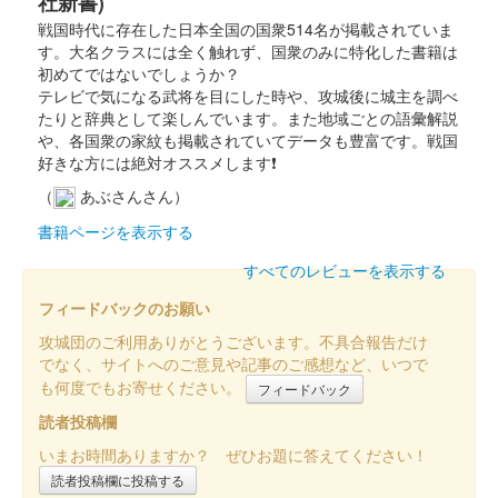
社新書)
戦国時代に存在した日本全国の国衆514名が掲載されていま
す。大名クラスには全く触れず、国衆のみに特化した書籍は
沼田城址 御城印
入梅
初めてではないでしょうか？
テレビで気になる武将を目にした時や、攻城後に城主を調べ
販売終了
たりと辞典として楽しんでいます。また地域ごとの語彙解説
や、各国衆の家紋も掲載されていてデータも豊富です。戦国
好きな方には絶対オススメします❗
沼田城跡 御城印
夏至
（
あぶさんさん）
書籍ページを表示する
販売終了
すべてのレビューを表示する
沼田城跡 御城印
フィードバックのお願い
旧暦（水無月） 2025年版
攻城団のご利用ありがとうございます。不具合報告だけ
販売終了
でなく、サイトへのご意見や記事のご感想など、いつで
も何度でもお寄せください。
フィードバック
読者投稿欄
沼田城跡 御城印
昭和百年 六月版
いまお時間ありますか？ ぜひお題に答えてください！
販売終了
読者投稿欄に投稿する