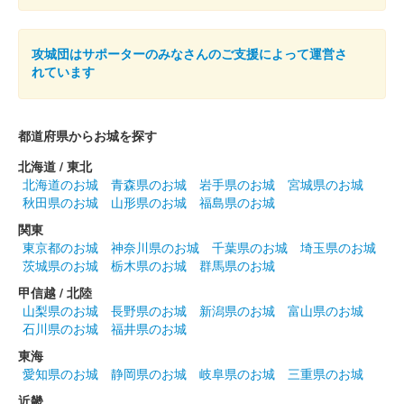
沼田城址 御城印
立夏
攻城団はサポーターのみなさんのご支援によって運営さ
れています
販売終了
都道府県からお城を探す
沼田城跡 御城印
端午の節句
北海道 / 東北
北海道のお城
青森県のお城
岩手県のお城
宮城県のお城
販売終了
秋田県のお城
山形県のお城
福島県のお城
関東
沼田城跡 御城印
東京都のお城
神奈川県のお城
千葉県のお城
埼玉県のお城
旧暦（皐月） 2025年版
茨城県のお城
栃木県のお城
群馬県のお城
販売終了
甲信越 / 北陸
山梨県のお城
長野県のお城
新潟県のお城
富山県のお城
石川県のお城
福井県のお城
沼田城跡 御城印
昭和百年 五月版
東海
愛知県のお城
静岡県のお城
岐阜県のお城
三重県のお城
販売終了
近畿