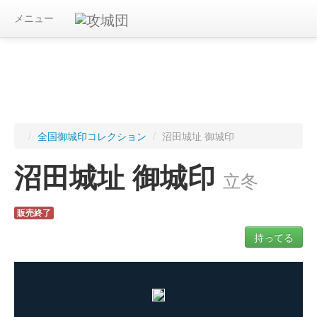
メニュー
/
全国御城印コレクション
/
沼田城址 御城印
沼田城址 御城印
立冬
販売終了
持ってる
ログインすると入手した御城印を記録できます