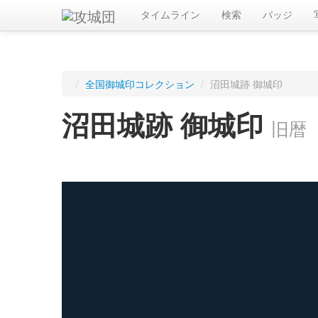
タイムライン
検索
バッジ
/
全国御城印コレクション
/
沼田城跡 御城印
沼田城跡 御城印
旧暦（
ログインすると入手した御城印を記録できます