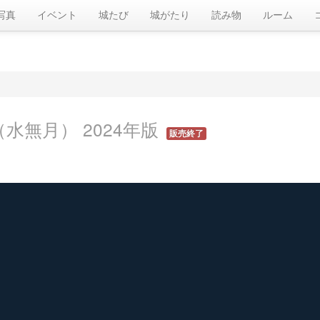
写真
イベント
城たび
城がたり
読み物
ルーム
水無月） 2024年版
販売終了