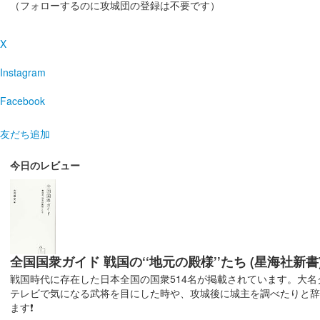
沼田城跡 御城印
旧暦（霜月） 2025年版
（フォローするのに攻城団の登録は不要です）
販売終了
X
Instagram
沼田城跡 御城印
昭和百年 十一月版
Facebook
販売終了
友だち追加
沼田城址 御城印
寒露
今日のレビュー
販売終了
沼田城址 御城印
秋分の日
全国国衆ガイド 戦国の‘‘地元の殿様’’たち (星海社新書
販売終了
戦国時代に存在した日本全国の国衆514名が掲載されています。大
テレビで気になる武将を目にした時や、攻城後に城主を調べたりと
ます❗