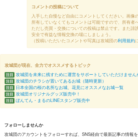
沼田城址 御城印
年越し
コメントの投稿について
販売終了
入手した自慢など自由にコメントしてください。画像
所有していなくてもコメントは可能ですので、所有者
ただし売買・交換についての投稿は禁止です。また誹
沼田城跡 御城印
安全で有益な情報交換の場にしましょう。
冬至
（投稿いただいたコメントや写真は攻城団の
利用規約
販売終了
攻城団が現在、全力でオススメするトピック
沼田城址 御城印
十三夜
攻城団を未来に残すために運営をサポートしていただけません
注目
攻城団のチラシが置いてあるお城（随時更新）
注目
販売終了
日本全国の桜の名所なお城、花見にオススメなお城一覧
注目
攻城団オリジナルグッズ販売中！
注目
ぼんてん・まるのLINEスタンプ販売中
注目
沼田城跡 御城印
七五三
販売終了
フォローしませんか
攻城団のアカウントをフォローすれば、SNS経由で最新記事の情報