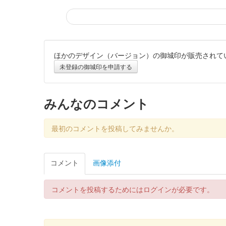
ほかのデザイン（バージョン）の御城印が販売されて
霞城（沼田城）御城印
旧暦（睦月）20
未登録の御城印を申請する
販売終了
みんなのコメント
沼田城跡 御城印
昭和百年 十二月版
最初のコメントを投稿してみませんか。
販売終了
コメント
画像添付
沼田城跡 御城印
旧暦（師走）2025年版
コメントを投稿するためにはログインが必要です。
販売終了