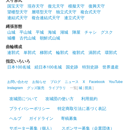
天守形式
国宝天守
現存天守
復元天守
模擬天守
復興天守
沼田城址 御城印
望楼型天守
層塔型天守
独立式天守
複合式天守
春分の日
連結式天守
複合連結式天守
連立式天守
販売終了
縄張形態
山城
平山城
平城
海城
湖城
陣屋
チャシ
グスク
城柵
古代山城
朝鮮式山城
沼田城跡 御城印
ひなまつり
曲輪構成
連郭式
単郭式
梯郭式
輪郭式
複郭式
渦郭式
環郭式
販売終了
指定いろいろ
日本100名城
続日本100名城
国史跡
特別史跡
世界遺産
沼田城跡 御城印
旧暦（弥生） 2025年版
お問い合わせ
お知らせ
ブログ
ニュース
X
Facebook
YouTube
販売終了
Instagram
グッズ販売
ライブラリ
一覧[
城
|
団員
]
攻城団について
攻城団の使い方
利用規約
沼田城跡 御城印
プライバシーポリシー
特定商取引法に基づく表記
昭和百年 三月版
ヘルプ
ガイドライン
寄稿募集
販売終了
サポーター募集（個人）
スポンサー募集（企業団体）