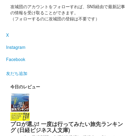
販売終了
攻城団のアカウントをフォローすれば、SNS経由で最新記事
の情報を受け取ることができます。
（フォローするのに攻城団の登録は不要です）
沼田城址 御城印
寒露
X
販売終了
Instagram
沼田城址 御城印
秋分の日
Facebook
販売終了
友だち追加
今日のレビュー
沼田城跡 御城印
重陽の節句
販売終了
プロが選ぶ! 一度は行ってみたい旅先ランキン
沼田城 御城印
真田信之版
グ (日経ビジネス人文庫)