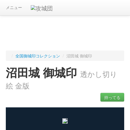
メニュー
/
全国御城印コレクション
/
沼田城 御城印
沼田城 御城印
透かし切り
絵 金版
持ってる
ログインすると入手した御城印を記録できます