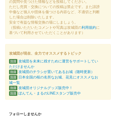
の質問や見つけた情報などを投稿してください。
販売終了
ただし売買・交換についての投稿は禁止です。また誹謗
中傷など個人や団体を傷つける内容など、不適切と判断
した場合は削除いたします。
沼田城址 御城印
安全で有益な情報交換の場にしましょう。
十三夜
（投稿いただいたコメントや写真は攻城団の
利用規約
に
販売終了
基づいて利用させていただくことがあります）
沼田城跡 御城印
七五三
攻城団が現在、全力でオススメするトピック
攻城団を未来に残すために運営をサポートしてい
販売終了
注目
ただけませんか
攻城団のチラシが置いてあるお城（随時更新）
注目
沼田城跡 御城印
日本全国の桜の名所なお城、花見にオススメなお
注目
旧暦（霜月） 2025年版
城一覧
攻城団オリジナルグッズ販売中！
注目
販売終了
ぼんてん・まるのLINEスタンプ販売中
注目
沼田城跡 御城印
昭和百年 十一月版
フォローしませんか