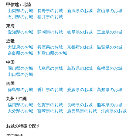
甲信越 / 北陸
沼田城址 御城印
山梨県のお城
長野県のお城
新潟県のお城
富山県のお城
花まつり
石川県のお城
福井県のお城
販売終了
東海
愛知県のお城
静岡県のお城
岐阜県のお城
三重県のお城
近畿
沼田城跡 御城印
大阪府のお城
兵庫県のお城
京都府のお城
滋賀県のお城
城の日
奈良県のお城
和歌山県のお城
販売終了
中国
岡山県のお城
広島県のお城
鳥取県のお城
島根県のお城
山口県のお城
沼田城跡 御城印
旧暦（卯月） 2025年版
四国
徳島県のお城
香川県のお城
愛媛県のお城
高知県のお城
販売終了
九州 / 沖縄
福岡県のお城
佐賀県のお城
長崎県のお城
熊本県のお城
大分県のお城
宮崎県のお城
鹿児島県のお城
沖縄県のお城
沼田城跡 御城印
昭和百年 四月版
お城の特徴で探す
販売終了