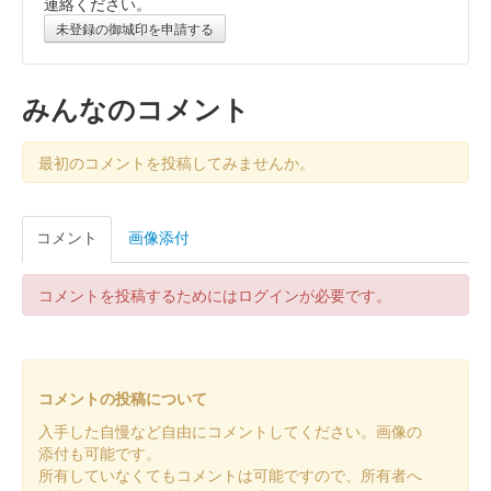
連絡ください。
販売終了
未登録の御城印を申請する
沼田城跡 御城印
昭和百年 十二月版
みんなのコメント
販売終了
最初のコメントを投稿してみませんか。
沼田城跡 御城印
旧暦（師走）2025年版
コメント
画像添付
販売終了
コメントを投稿するためにはログインが必要です。
沼田城址 御城印
年越し
販売終了
コメントの投稿について
入手した自慢など自由にコメントしてください。画像の
沼田城跡 御城印
添付も可能です。
冬至
所有していなくてもコメントは可能ですので、所有者へ