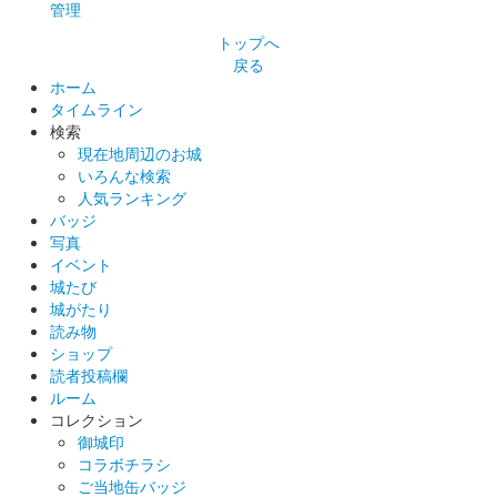
管理
沼田城 御城印
巳年特別版 松之屋自販機限定
トップへ
戻る
販売終了
ホーム
タイムライン
検索
沼田城 御城印
現在地周辺のお城
巳年特別版 松之屋店舗限定
いろんな検索
人気ランキング
販売終了
バッジ
写真
イベント
沼田城 御城印
城たび
巳年特別版 文真堂書店限定
城がたり
販売終了
読み物
ショップ
老神温泉で開催される十二年に一度の大蛇まつり巳年開催を記念
読者投稿欄
して「大蛇みこし」がデザインされている。25セット限定
ルーム
コレクション
御城印
沼田城 御城印
コラボチラシ
文真堂書店限定 信之公ベラちゃん銀版
ご当地缶バッジ