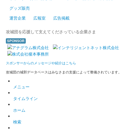
沼田城址 御城印
グッズ販売
梅見月
運営企業
広報室
広告掲載
販売終了
攻城団を応援して支えてくださっている企業さま
沼田城跡 御城印
SPONSOR
立春
販売終了
スポンサーからのメッセージや紹介はこちら
攻城団の城郭データベースはみなさまの支援によって整備されています。
沼田城跡 御城印
旧暦（如月） 2025年版
メニュー
販売終了
タイムライン
沼田城跡 御城印
昭和百年 二月版
ホーム
販売終了
検索