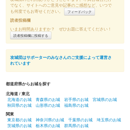
でなく、サイトへのご意見や記事のご感想など、いつで
沼田城址 御城印
も何度でもお寄せください。
フィードバック
立夏
読者投稿欄
販売終了
いまお時間ありますか？ ぜひお題に答えてください！
読者投稿欄に投稿する
沼田城跡 御城印
端午の節句
販売終了
攻城団はサポーターのみなさんのご支援によって運営さ
れています
沼田城跡 御城印
旧暦（皐月） 2025年版
都道府県からお城を探す
販売終了
北海道 / 東北
北海道のお城
青森県のお城
岩手県のお城
宮城県のお城
秋田県のお城
山形県のお城
福島県のお城
沼田城跡 御城印
昭和百年 五月版
関東
東京都のお城
神奈川県のお城
千葉県のお城
埼玉県のお城
販売終了
茨城県のお城
栃木県のお城
群馬県のお城