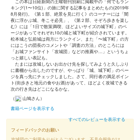
この本は日経新聞の土曜朝刊別刷に掲載中の「何でもラン
キング(1〜10位)」の旅に関する記事をまとめたもの(2019年
沼田城址 御城印
8月発行)。《第１部、絶景を見に行く》のコーナーには「闇
入梅
夜に浮かぶ城、冬こそ必見」、《第２部、そぞろ歩きを楽し
む》には「1日で散策満喫、ほどよいサイズの城下町」のペ
販売終了
ージがあってそれぞれ10の城と城下町が紹介されています。
松本城と弘前城は両方にランクイン、また「〜城下町」の方
にはこうの団長のコメントや「調査の方法」のところには
沼田城跡 御城印
夏至
「お城ファンサイト「攻城団」などの推薦や…」というちょ
っと嬉しい表記も。
販売終了
たまには攻城しないお出かけ先を探してみようと久しぶり
に書棚から出したのですが、やっぱり「城、城下町」のペー
ジを真っ先にチェックしました。さて、同行者の満足ポイン
沼田城跡 御城印
ト(街歩きと地元の食やお酒)があって、ほどよく攻城できる
旧暦（水無月） 2025年版
次の行き先はどこになるかな。
販売終了
（
山鳩さん）
書籍ページを表示する
沼田城跡 御城印
すべてのレビューを表示する
昭和百年 六月版
フィードバックのお願い
販売終了
攻城団のご利用ありがとうございます。不具合報告だけ