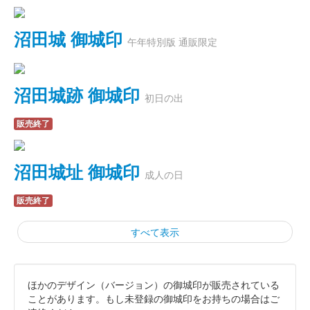
沼田城 御城印
午年特別版 通販限定
沼田城跡 御城印
初日の出
販売終了
沼田城址 御城印
成人の日
販売終了
すべて表示
ほかのデザイン（バージョン）の御城印が販売されている
霞城（沼田城）御城印
旧暦（睦月）2026年版
ことがあります。もし未登録の御城印をお持ちの場合はご