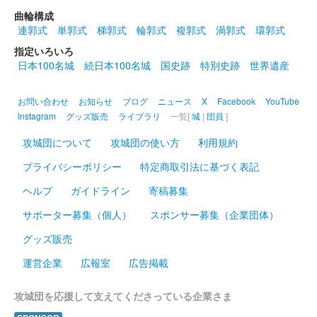
曲輪構成
沼田城址 御城印
連郭式
単郭式
梯郭式
輪郭式
複郭式
渦郭式
環郭式
春分の日
指定いろいろ
販売終了
日本100名城
続日本100名城
国史跡
特別史跡
世界遺産
お問い合わせ
お知らせ
ブログ
ニュース
X
Facebook
YouTube
沼田城跡 御城印
ひなまつり
Instagram
グッズ販売
ライブラリ
一覧[
城
|
団員
]
攻城団について
攻城団の使い方
利用規約
販売終了
プライバシーポリシー
特定商取引法に基づく表記
沼田城跡 御城印
ヘルプ
ガイドライン
寄稿募集
旧暦（弥生） 2025年版
サポーター募集（個人）
スポンサー募集（企業団体）
販売終了
グッズ販売
運営企業
広報室
広告掲載
沼田城跡 御城印
昭和百年 三月版
攻城団を応援して支えてくださっている企業さま
販売終了