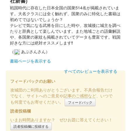
社新書)
戦国時代に存在した日本全国の国衆514名が掲載されていま
す。大名クラスには全く触れず、国衆のみに特化した書籍は
沼田城址 御城印
入梅
初めてではないでしょうか？
テレビで気になる武将を目にした時や、攻城後に城主を調べ
販売終了
たりと辞典として楽しんでいます。また地域ごとの語彙解説
や、各国衆の家紋も掲載されていてデータも豊富です。戦国
好きな方には絶対オススメします❗
沼田城跡 御城印
夏至
（
あぶさんさん）
書籍ページを表示する
販売終了
すべてのレビューを表示する
沼田城跡 御城印
フィードバックのお願い
旧暦（水無月） 2025年版
攻城団のご利用ありがとうございます。不具合報告だけ
販売終了
でなく、サイトへのご意見や記事のご感想など、いつで
も何度でもお寄せください。
フィードバック
読者投稿欄
沼田城跡 御城印
昭和百年 六月版
いまお時間ありますか？ ぜひお題に答えてください！
販売終了
読者投稿欄に投稿する