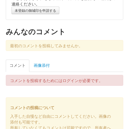
連絡ください。
販売終了
未登録の御城印を申請する
沼田城跡 御城印
昭和百年 十二月版
みんなのコメント
販売終了
最初のコメントを投稿してみませんか。
沼田城跡 御城印
旧暦（師走）2025年版
コメント
画像添付
販売終了
コメントを投稿するためにはログインが必要です。
沼田城址 御城印
年越し
販売終了
コメントの投稿について
入手した自慢など自由にコメントしてください。画像の
沼田城跡 御城印
添付も可能です。
冬至
所有していなくてもコメントは可能ですので、所有者へ