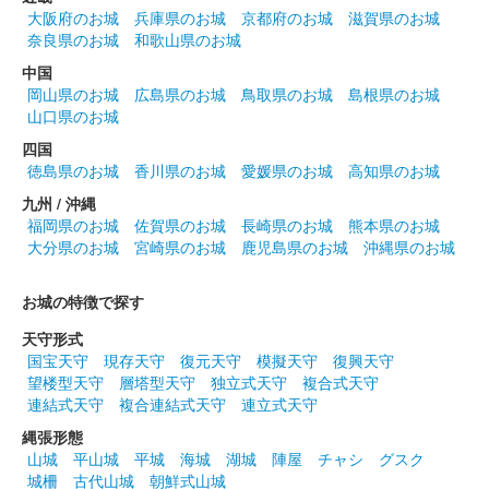
大阪府のお城
兵庫県のお城
京都府のお城
滋賀県のお城
奈良県のお城
和歌山県のお城
沼田城址 御城印
花まつり
中国
岡山県のお城
広島県のお城
鳥取県のお城
島根県のお城
販売終了
山口県のお城
四国
沼田城跡 御城印
徳島県のお城
香川県のお城
愛媛県のお城
高知県のお城
城の日
九州 / 沖縄
販売終了
福岡県のお城
佐賀県のお城
長崎県のお城
熊本県のお城
大分県のお城
宮崎県のお城
鹿児島県のお城
沖縄県のお城
沼田城跡 御城印
お城の特徴で探す
旧暦（卯月） 2025年版
天守形式
販売終了
国宝天守
現存天守
復元天守
模擬天守
復興天守
望楼型天守
層塔型天守
独立式天守
複合式天守
連結式天守
複合連結式天守
連立式天守
沼田城跡 御城印
昭和百年 四月版
縄張形態
山城
平山城
平城
海城
湖城
陣屋
チャシ
グスク
販売終了
城柵
古代山城
朝鮮式山城