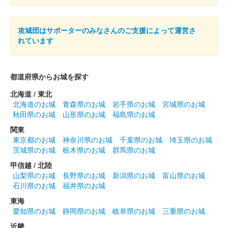
沼田城址 御城印
立夏
攻城団はサポーターのみなさんのご支援によって運営さ
れています
販売終了
都道府県からお城を探す
沼田城跡 御城印
端午の節句
北海道 / 東北
北海道のお城
青森県のお城
岩手県のお城
宮城県のお城
販売終了
秋田県のお城
山形県のお城
福島県のお城
関東
沼田城跡 御城印
東京都のお城
神奈川県のお城
千葉県のお城
埼玉県のお城
旧暦（皐月） 2025年版
茨城県のお城
栃木県のお城
群馬県のお城
販売終了
甲信越 / 北陸
山梨県のお城
長野県のお城
新潟県のお城
富山県のお城
石川県のお城
福井県のお城
沼田城跡 御城印
昭和百年 五月版
東海
愛知県のお城
静岡県のお城
岐阜県のお城
三重県のお城
販売終了
近畿