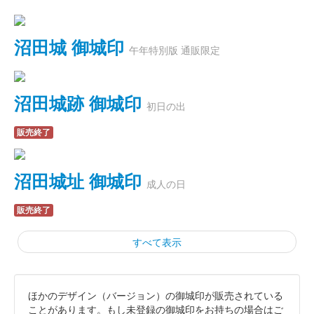
沼田城 御城印
午年特別版 通販限定
沼田城跡 御城印
初日の出
販売終了
沼田城址 御城印
成人の日
販売終了
すべて表示
ほかのデザイン（バージョン）の御城印が販売されている
霞城（沼田城）御城印
旧暦（睦月）2026年版
ことがあります。もし未登録の御城印をお持ちの場合はご