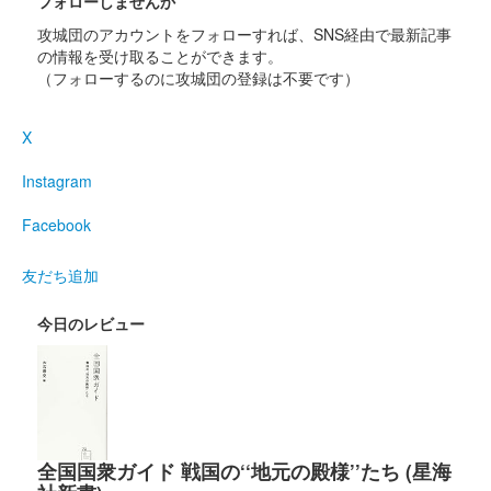
フォローしませんか
販売終了
攻城団のアカウントをフォローすれば、SNS経由で最新記事
の情報を受け取ることができます。
（フォローするのに攻城団の登録は不要です）
沼田城址 御城印
寒露
X
販売終了
Instagram
沼田城址 御城印
秋分の日
Facebook
販売終了
友だち追加
今日のレビュー
沼田城跡 御城印
重陽の節句
販売終了
沼田城 御城印
全国国衆ガイド 戦国の‘‘地元の殿様’’たち (星海
真田信之版