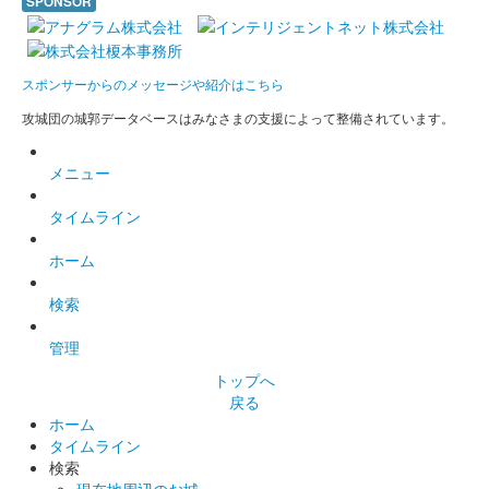
SPONSOR
沼田城址 御城印
梅見月
スポンサーからのメッセージや紹介はこちら
販売終了
攻城団の城郭データベースはみなさまの支援によって整備されています。
沼田城跡 御城印
メニュー
立春
タイムライン
販売終了
ホーム
沼田城跡 御城印
旧暦（如月） 2025年版
検索
販売終了
管理
トップへ
戻る
沼田城跡 御城印
昭和百年 二月版
ホーム
タイムライン
販売終了
検索
現在地周辺のお城