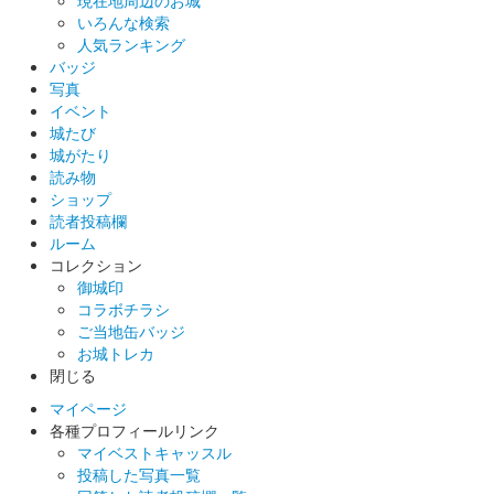
いろんな検索
沼田城 御城印
人気ランキング
巳年特別版 松之屋自販機限定
バッジ
写真
販売終了
イベント
城たび
城がたり
沼田城 御城印
巳年特別版 松之屋店舗限定
読み物
ショップ
販売終了
読者投稿欄
ルーム
コレクション
沼田城 御城印
御城印
巳年特別版 文真堂書店限定
コラボチラシ
ご当地缶バッジ
販売終了
お城トレカ
老神温泉で開催される十二年に一度の大蛇まつり巳年開催を記念
閉じる
して「大蛇みこし」がデザインされている。25セット限定
マイページ
各種プロフィールリンク
マイベストキャッスル
沼田城 御城印
投稿した写真一覧
文真堂書店限定 信之公ベラちゃん銀版