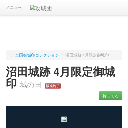
メニュー
/
全国御城印コレクション
/
沼田城跡 4月限定御城印
沼田城跡 4月限定御城
印
城の日
販売終了
持ってる
ログインすると入手した御城印を記録できます