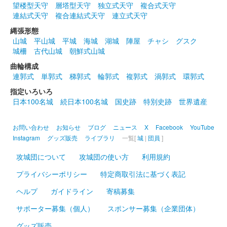
沼田城跡 御城印
望楼型天守
層塔型天守
独立式天守
複合式天守
昭和百年 四月版
連結式天守
複合連結式天守
連立式天守
販売終了
縄張形態
山城
平山城
平城
海城
湖城
陣屋
チャシ
グスク
城柵
古代山城
朝鮮式山城
沼田城址 御城印
春分の日
曲輪構成
連郭式
単郭式
梯郭式
輪郭式
複郭式
渦郭式
環郭式
販売終了
指定いろいろ
日本100名城
続日本100名城
国史跡
特別史跡
世界遺産
沼田城跡 御城印
ひなまつり
お問い合わせ
お知らせ
ブログ
ニュース
X
Facebook
YouTube
販売終了
Instagram
グッズ販売
ライブラリ
一覧[
城
|
団員
]
攻城団について
攻城団の使い方
利用規約
沼田城跡 御城印
プライバシーポリシー
特定商取引法に基づく表記
旧暦（弥生） 2025年版
ヘルプ
ガイドライン
寄稿募集
販売終了
サポーター募集（個人）
スポンサー募集（企業団体）
グッズ販売