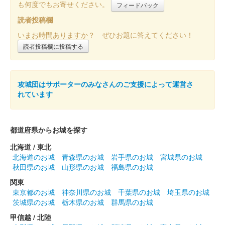
沼田城跡 御城印
も何度でもお寄せください。
フィードバック
昭和百年 六月版
読者投稿欄
販売終了
いまお時間ありますか？ ぜひお題に答えてください！
読者投稿欄に投稿する
沼田城址 御城印
立夏
販売終了
攻城団はサポーターのみなさんのご支援によって運営さ
れています
沼田城跡 御城印
端午の節句
都道府県からお城を探す
販売終了
北海道 / 東北
北海道のお城
青森県のお城
岩手県のお城
宮城県のお城
秋田県のお城
山形県のお城
福島県のお城
沼田城跡 御城印
旧暦（皐月） 2025年版
関東
東京都のお城
神奈川県のお城
千葉県のお城
埼玉県のお城
販売終了
茨城県のお城
栃木県のお城
群馬県のお城
甲信越 / 北陸