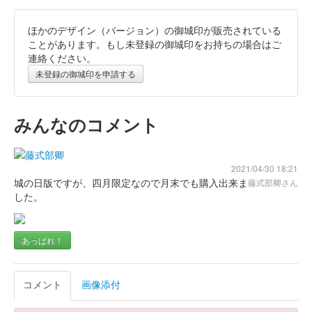
ほかのデザイン（バージョン）の御城印が販売されている
霞城（沼田城）御城印
旧暦（睦月）2026年版
ことがあります。もし未登録の御城印をお持ちの場合はご
連絡ください。
販売終了
未登録の御城印を申請する
沼田城跡 御城印
昭和百年 十二月版
みんなのコメント
販売終了
2021/04/30 18:21
城の日版ですが、四月限定なので月末でも購入出来ま
藤式部卿さん
沼田城跡 御城印
旧暦（師走）2025年版
した。
販売終了
あっぱれ！
沼田城址 御城印
年越し
コメント
画像添付
販売終了