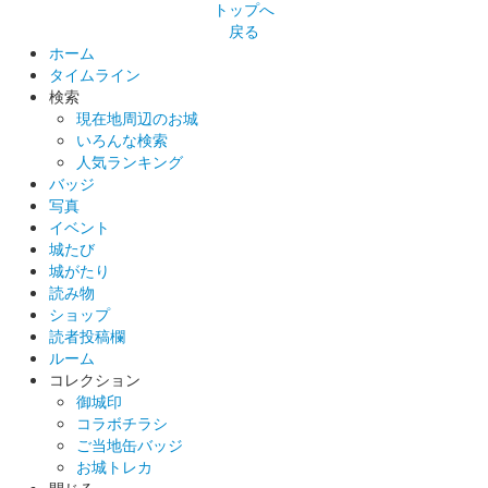
沼田城跡 御城印
昭和百年 二月版
トップへ
戻る
販売終了
ホーム
タイムライン
検索
沼田城 御城印
現在地周辺のお城
巳年特別版 松之屋自販機限定
いろんな検索
人気ランキング
販売終了
バッジ
写真
イベント
沼田城 御城印
城たび
巳年特別版 松之屋店舗限定
城がたり
販売終了
読み物
ショップ
読者投稿欄
沼田城 御城印
ルーム
巳年特別版 文真堂書店限定
コレクション
御城印
販売終了
コラボチラシ
老神温泉で開催される十二年に一度の大蛇まつり巳年開催を記念
ご当地缶バッジ
して「大蛇みこし」がデザインされている。25セット限定
お城トレカ
閉じる