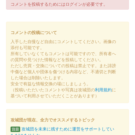
コメントを投稿するためにはログインが必要です。
沼田城跡 御城印
冬至
販売終了
コメントの投稿について
入手した自慢など自由にコメントしてください。画像の
沼田城址 御城印
添付も可能です。
十三夜
所有していなくてもコメントは可能ですので、所有者へ
の質問や見つけた情報などを投稿してください。
販売終了
ただし売買・交換についての投稿は禁止です。また誹謗
中傷など個人や団体を傷つける内容など、不適切と判断
した場合は削除いたします。
沼田城跡 御城印
安全で有益な情報交換の場にしましょう。
七五三
（投稿いただいたコメントや写真は攻城団の
利用規約
に
販売終了
基づいて利用させていただくことがあります）
沼田城跡 御城印
旧暦（霜月） 2025年版
攻城団が現在、全力でオススメするトピック
攻城団を未来に残すために運営をサポートしてい
販売終了
注目