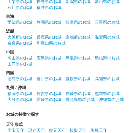
沼田城跡 御城印
山梨県のお城
長野県のお城
新潟県のお城
富山県のお城
昭和百年 五月版
石川県のお城
福井県のお城
販売終了
東海
愛知県のお城
静岡県のお城
岐阜県のお城
三重県のお城
近畿
沼田城址 御城印
大阪府のお城
兵庫県のお城
京都府のお城
滋賀県のお城
花まつり
奈良県のお城
和歌山県のお城
販売終了
中国
岡山県のお城
広島県のお城
鳥取県のお城
島根県のお城
山口県のお城
沼田城跡 御城印
城の日
四国
徳島県のお城
香川県のお城
愛媛県のお城
高知県のお城
販売終了
九州 / 沖縄
福岡県のお城
佐賀県のお城
長崎県のお城
熊本県のお城
大分県のお城
宮崎県のお城
鹿児島県のお城
沖縄県のお城
沼田城跡 御城印
旧暦（卯月） 2025年版
お城の特徴で探す
販売終了
天守形式
国宝天守
現存天守
復元天守
模擬天守
復興天守