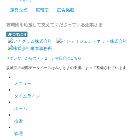
沼田城跡 御城印
昭和百年 三月版
運営企業
広報室
広告掲載
販売終了
攻城団を応援して支えてくださっている企業さま
沼田城址 御城印
SPONSOR
梅見月
販売終了
スポンサーからのメッセージや紹介はこちら
攻城団の城郭データベースはみなさまの支援によって整備されています。
沼田城跡 御城印
立春
メニュー
販売終了
タイムライン
沼田城跡 御城印
旧暦（如月） 2025年版
ホーム
販売終了
検索
管理