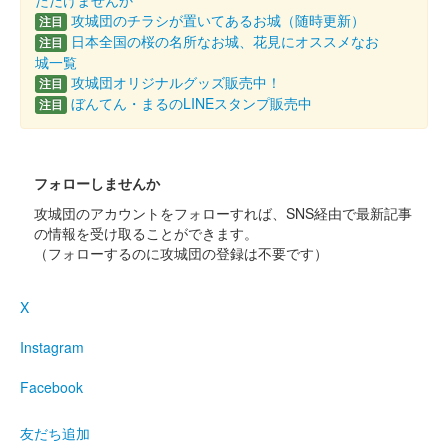
ただけませんか
攻城団のチラシが置いてあるお城（随時更新）
注目
沼田城跡 御城印
日本全国の桜の名所なお城、花見にオススメなお
注目
昭和百年 十一月版
城一覧
攻城団オリジナルグッズ販売中！
注目
販売終了
ぼんてん・まるのLINEスタンプ販売中
注目
沼田城址 御城印
寒露
フォローしませんか
販売終了
攻城団のアカウントをフォローすれば、SNS経由で最新記事
の情報を受け取ることができます。
（フォローするのに攻城団の登録は不要です）
沼田城址 御城印
秋分の日
X
販売終了
Instagram
沼田城跡 御城印
重陽の節句
Facebook
販売終了
友だち追加