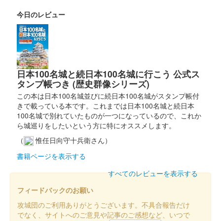
今日のレビュー
沼田城 御城印
真田信之版
沼田城址 御城印
入梅
日本100名城と続日本100名城に行こう 公式ス
タンプ帳つき (歴史群像シリーズ)
販売終了
この本は日本100名城並びに続日本100名城がスタンプ帳付
きで載っている本です。これまでは日本100名城と続日本
沼田城跡 御城印
100名城で別れていたものが一つになっているので、これか
夏至
ら城巡りをしたいという方に特にオススメします。
販売終了
（
惟任日向守十兵衛さん）
書籍ページを表示する
沼田城跡 御城印
すべてのレビューを表示する
旧暦（水無月） 2025年版
フィードバックのお願い
販売終了
攻城団のご利用ありがとうございます。不具合報告だけ
でなく、サイトへのご意見や記事のご感想など、いつで