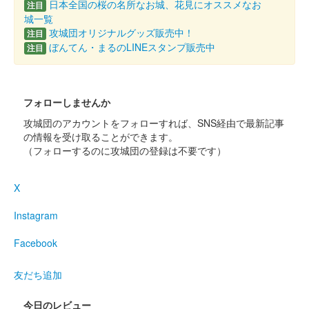
沼田城跡 御城印
日本全国の桜の名所なお城、花見にオススメなお
注目
旧暦（霜月） 2025年版
城一覧
攻城団オリジナルグッズ販売中！
注目
販売終了
ぼんてん・まるのLINEスタンプ販売中
注目
沼田城跡 御城印
昭和百年 十一月版
フォローしませんか
販売終了
攻城団のアカウントをフォローすれば、SNS経由で最新記事
の情報を受け取ることができます。
（フォローするのに攻城団の登録は不要です）
沼田城址 御城印
寒露
X
販売終了
Instagram
沼田城址 御城印
秋分の日
Facebook
販売終了
友だち追加
今日のレビュー