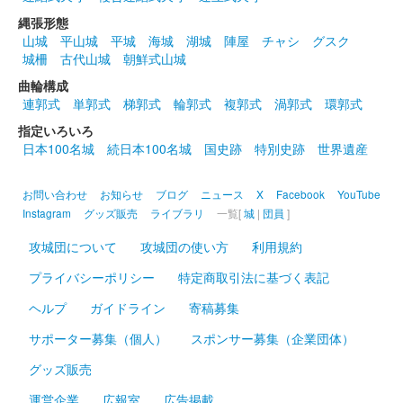
販売終了
縄張形態
山城
平山城
平城
海城
湖城
陣屋
チャシ
グスク
城柵
古代山城
朝鮮式山城
沼田城跡 御城印
昭和百年 四月版
曲輪構成
連郭式
単郭式
梯郭式
輪郭式
複郭式
渦郭式
環郭式
販売終了
指定いろいろ
日本100名城
続日本100名城
国史跡
特別史跡
世界遺産
沼田城址 御城印
春分の日
お問い合わせ
お知らせ
ブログ
ニュース
X
Facebook
YouTube
販売終了
Instagram
グッズ販売
ライブラリ
一覧[
城
|
団員
]
攻城団について
攻城団の使い方
利用規約
沼田城跡 御城印
プライバシーポリシー
特定商取引法に基づく表記
ひなまつり
ヘルプ
ガイドライン
寄稿募集
販売終了
サポーター募集（個人）
スポンサー募集（企業団体）
沼田城跡 御城印
グッズ販売
旧暦（弥生） 2025年版
運営企業
広報室
広告掲載