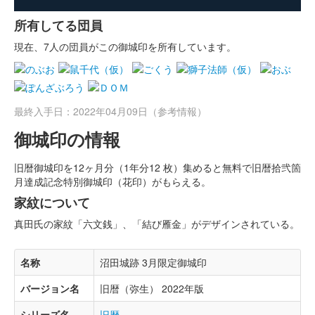
所有してる団員
現在、7人の団員がこの御城印を所有しています。
最終入手日：2022年04月09日（参考情報）
御城印の情報
旧暦御城印を12ヶ月分（1年分12 枚）集めると無料で旧暦拾弐箇
月達成記念特別御城印（花印）がもらえる。
家紋について
真田氏の家紋「六文銭」、「結び雁金」がデザインされている。
名称
沼田城跡 3月限定御城印
バージョン名
旧暦（弥生） 2022年版
シリーズ名
旧暦