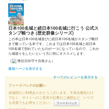
沼田城跡 御城印
重陽の節句
販売終了
日本100名城と続日本100名城に行こう 公式ス
沼田城 御城印
真田信之版
タンプ帳つき (歴史群像シリーズ)
この本は日本100名城並びに続日本100名城がスタンプ帳付
きで載っている本です。これまでは日本100名城と続日本
沼田城址 御城印
100名城で別れていたものが一つになっているので、これか
入梅
ら城巡りをしたいという方に特にオススメします。
販売終了
（
惟任日向守十兵衛さん）
書籍ページを表示する
沼田城跡 御城印
すべてのレビューを表示する
夏至
フィードバックのお願い
販売終了
攻城団のご利用ありがとうございます。不具合報告だけ
でなく、サイトへのご意見や記事のご感想など、いつで
沼田城跡 御城印
も何度でもお寄せください。
フィードバック
旧暦（水無月） 2025年版