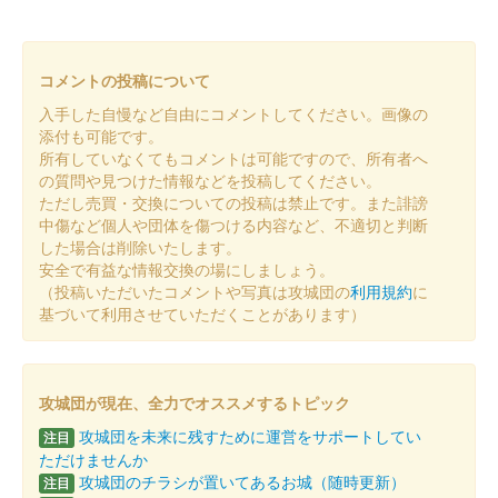
沼田城址 御城印
年越し
販売終了
コメントの投稿について
入手した自慢など自由にコメントしてください。画像の
沼田城跡 御城印
添付も可能です。
冬至
所有していなくてもコメントは可能ですので、所有者へ
の質問や見つけた情報などを投稿してください。
販売終了
ただし売買・交換についての投稿は禁止です。また誹謗
中傷など個人や団体を傷つける内容など、不適切と判断
した場合は削除いたします。
沼田城址 御城印
安全で有益な情報交換の場にしましょう。
十三夜
（投稿いただいたコメントや写真は攻城団の
利用規約
に
販売終了
基づいて利用させていただくことがあります）
沼田城跡 御城印
七五三
攻城団が現在、全力でオススメするトピック
攻城団を未来に残すために運営をサポートしてい
販売終了
注目
ただけませんか
攻城団のチラシが置いてあるお城（随時更新）
注目