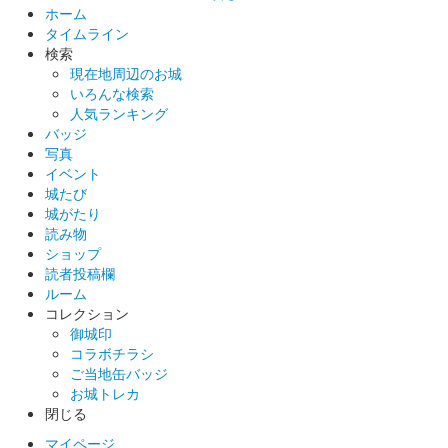
販売終了
ホーム
タイムライン
検索
沼田城跡 御城印
現在地周辺のお城
昭和百年 二月版
いろんな検索
人気ランキング
販売終了
バッジ
写真
イベント
沼田城 御城印
城たび
巳年特別版 松之屋自販機限定
城がたり
販売終了
読み物
ショップ
読者投稿欄
沼田城 御城印
ルーム
巳年特別版 松之屋店舗限定
コレクション
御城印
販売終了
コラボチラシ
ご当地缶バッジ
お城トレカ
沼田城 御城印
閉じる
巳年特別版 文真堂書店限定
マイページ