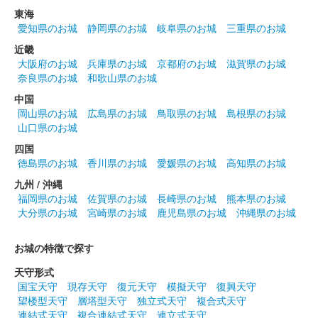
販売終了
東海
愛知県のお城
静岡県のお城
岐阜県のお城
三重県のお城
近畿
沼田城跡 御城印
大阪府のお城
兵庫県のお城
京都府のお城
滋賀県のお城
昭和百年 五月版
奈良県のお城
和歌山県のお城
販売終了
中国
岡山県のお城
広島県のお城
鳥取県のお城
島根県のお城
山口県のお城
沼田城址 御城印
花まつり
四国
徳島県のお城
香川県のお城
愛媛県のお城
高知県のお城
販売終了
九州 / 沖縄
福岡県のお城
佐賀県のお城
長崎県のお城
熊本県のお城
大分県のお城
宮崎県のお城
鹿児島県のお城
沖縄県のお城
沼田城跡 御城印
城の日
お城の特徴で探す
販売終了
天守形式
国宝天守
現存天守
復元天守
模擬天守
復興天守
沼田城跡 御城印
望楼型天守
層塔型天守
独立式天守
複合式天守
旧暦（卯月） 2025年版
連結式天守
複合連結式天守
連立式天守