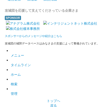
販売終了
攻城団を応援して支えてくださっている企業さま
沼田城跡 御城印
SPONSOR
昭和百年 三月版
販売終了
スポンサーからのメッセージや紹介はこちら
攻城団の城郭データベースはみなさまの支援によって整備されています。
沼田城址 御城印
梅見月
メニュー
販売終了
タイムライン
沼田城跡 御城印
立春
ホーム
販売終了
検索
管理
沼田城跡 御城印
旧暦（如月） 2025年版
トップへ
戻る