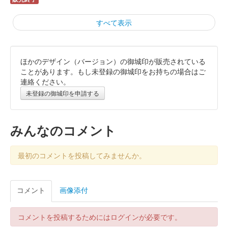
すべて表示
ほかのデザイン（バージョン）の御城印が販売されている
霞城（沼田城）御城印
旧暦（睦月）2026年版
ことがあります。もし未登録の御城印をお持ちの場合はご
連絡ください。
販売終了
未登録の御城印を申請する
沼田城跡 御城印
昭和百年 十二月版
みんなのコメント
販売終了
最初のコメントを投稿してみませんか。
沼田城跡 御城印
旧暦（師走）2025年版
コメント
画像添付
販売終了
コメントを投稿するためにはログインが必要です。