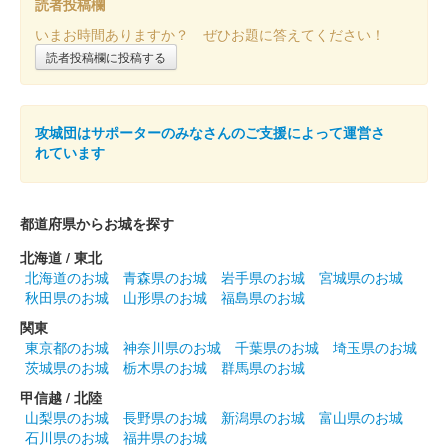
読者投稿欄
販売終了
いまお時間ありますか？ ぜひお題に答えてください！
読者投稿欄に投稿する
沼田城跡 御城印
昭和百年 六月版
販売終了
攻城団はサポーターのみなさんのご支援によって運営さ
れています
沼田城址 御城印
立夏
都道府県からお城を探す
販売終了
北海道 / 東北
北海道のお城
青森県のお城
岩手県のお城
宮城県のお城
秋田県のお城
山形県のお城
福島県のお城
沼田城跡 御城印
端午の節句
関東
東京都のお城
神奈川県のお城
千葉県のお城
埼玉県のお城
販売終了
茨城県のお城
栃木県のお城
群馬県のお城
甲信越 / 北陸
沼田城跡 御城印
山梨県のお城
長野県のお城
新潟県のお城
富山県のお城
旧暦（皐月） 2025年版
石川県のお城
福井県のお城