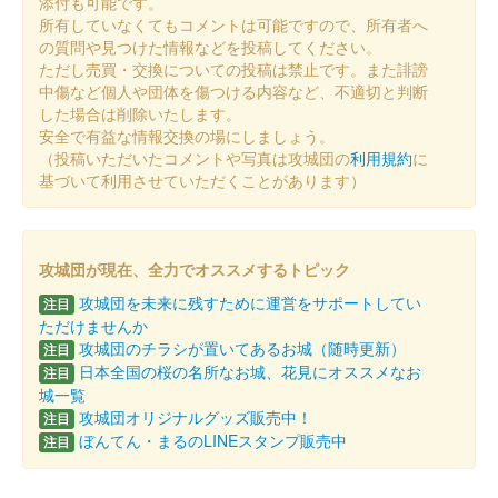
沼田城跡 御城印
添付も可能です。
冬至
所有していなくてもコメントは可能ですので、所有者へ
の質問や見つけた情報などを投稿してください。
販売終了
ただし売買・交換についての投稿は禁止です。また誹謗
中傷など個人や団体を傷つける内容など、不適切と判断
した場合は削除いたします。
沼田城址 御城印
安全で有益な情報交換の場にしましょう。
十三夜
（投稿いただいたコメントや写真は攻城団の
利用規約
に
販売終了
基づいて利用させていただくことがあります）
沼田城跡 御城印
七五三
攻城団が現在、全力でオススメするトピック
攻城団を未来に残すために運営をサポートしてい
販売終了
注目
ただけませんか
攻城団のチラシが置いてあるお城（随時更新）
注目
沼田城跡 御城印
日本全国の桜の名所なお城、花見にオススメなお
注目
旧暦（霜月） 2025年版
城一覧
攻城団オリジナルグッズ販売中！
注目
販売終了
ぼんてん・まるのLINEスタンプ販売中
注目