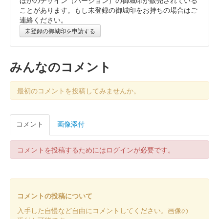
霞城（沼田城）御城印
旧暦（睦月）2026年版
ことがあります。もし未登録の御城印をお持ちの場合はご
連絡ください。
販売終了
未登録の御城印を申請する
沼田城跡 御城印
昭和百年 十二月版
みんなのコメント
販売終了
最初のコメントを投稿してみませんか。
沼田城跡 御城印
旧暦（師走）2025年版
コメント
画像添付
販売終了
コメントを投稿するためにはログインが必要です。
沼田城址 御城印
年越し
販売終了
コメントの投稿について
入手した自慢など自由にコメントしてください。画像の