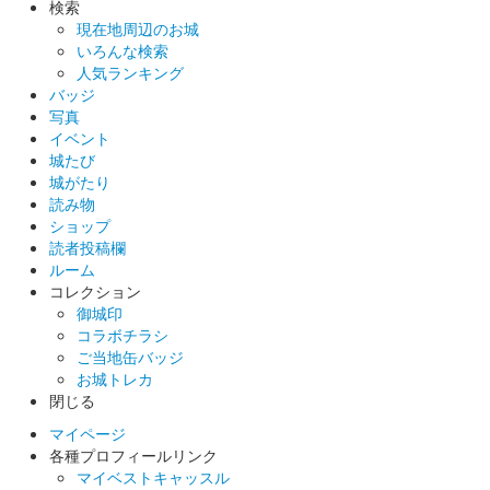
検索
現在地周辺のお城
いろんな検索
沼田城 御城印
人気ランキング
巳年特別版 松之屋自販機限定
バッジ
写真
販売終了
イベント
城たび
城がたり
沼田城 御城印
巳年特別版 松之屋店舗限定
読み物
ショップ
販売終了
読者投稿欄
ルーム
コレクション
沼田城 御城印
御城印
巳年特別版 文真堂書店限定
コラボチラシ
ご当地缶バッジ
販売終了
お城トレカ
老神温泉で開催される十二年に一度の大蛇まつり巳年開催を記念
閉じる
して「大蛇みこし」がデザインされている。25セット限定
マイページ
各種プロフィールリンク
マイベストキャッスル