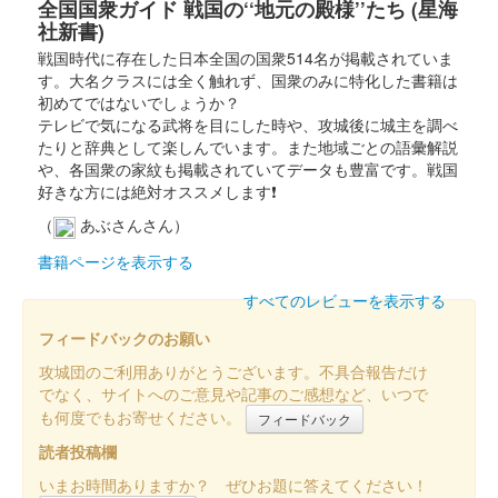
沼田城 御城印
全国国衆ガイド 戦国の‘‘地元の殿様’’たち (星海
真田信之版
社新書)
戦国時代に存在した日本全国の国衆514名が掲載されていま
す。大名クラスには全く触れず、国衆のみに特化した書籍は
沼田城址 御城印
入梅
初めてではないでしょうか？
テレビで気になる武将を目にした時や、攻城後に城主を調べ
販売終了
たりと辞典として楽しんでいます。また地域ごとの語彙解説
や、各国衆の家紋も掲載されていてデータも豊富です。戦国
好きな方には絶対オススメします❗
沼田城跡 御城印
夏至
（
あぶさんさん）
書籍ページを表示する
販売終了
すべてのレビューを表示する
沼田城跡 御城印
フィードバックのお願い
旧暦（水無月） 2025年版
攻城団のご利用ありがとうございます。不具合報告だけ
販売終了
でなく、サイトへのご意見や記事のご感想など、いつで
も何度でもお寄せください。
フィードバック
読者投稿欄
沼田城跡 御城印
昭和百年 六月版
いまお時間ありますか？ ぜひお題に答えてください！