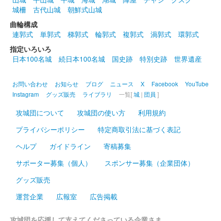
販売終了
城柵
古代山城
朝鮮式山城
曲輪構成
沼田城址 御城印
連郭式
単郭式
梯郭式
輪郭式
複郭式
渦郭式
環郭式
春分の日
指定いろいろ
販売終了
日本100名城
続日本100名城
国史跡
特別史跡
世界遺産
お問い合わせ
お知らせ
ブログ
ニュース
X
Facebook
YouTube
沼田城跡 御城印
ひなまつり
Instagram
グッズ販売
ライブラリ
一覧[
城
|
団員
]
攻城団について
攻城団の使い方
利用規約
販売終了
プライバシーポリシー
特定商取引法に基づく表記
沼田城跡 御城印
ヘルプ
ガイドライン
寄稿募集
旧暦（弥生） 2025年版
サポーター募集（個人）
スポンサー募集（企業団体）
販売終了
グッズ販売
運営企業
広報室
広告掲載
沼田城跡 御城印
昭和百年 三月版
攻城団を応援して支えてくださっている企業さま