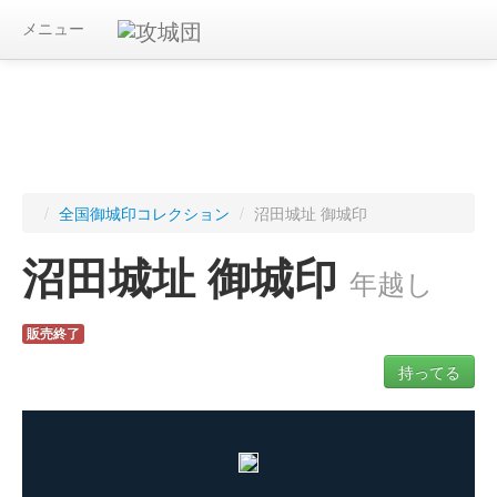
メニュー
/
全国御城印コレクション
/
沼田城址 御城印
沼田城址 御城印
年越し
販売終了
持ってる
ログインすると入手した御城印を記録できます