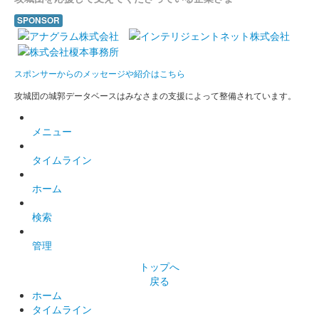
販売終了
SPONSOR
沼田城址 御城印
梅見月
スポンサーからのメッセージや紹介はこちら
販売終了
攻城団の城郭データベースはみなさまの支援によって整備されています。
沼田城跡 御城印
メニュー
立春
タイムライン
販売終了
ホーム
沼田城跡 御城印
旧暦（如月） 2025年版
検索
販売終了
管理
トップへ
戻る
沼田城跡 御城印
昭和百年 二月版
ホーム
タイムライン
販売終了