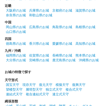
販売終了
近畿
大阪府のお城
兵庫県のお城
京都府のお城
滋賀県のお城
奈良県のお城
和歌山県のお城
沼田城址 御城印
花まつり
中国
岡山県のお城
広島県のお城
鳥取県のお城
島根県のお城
販売終了
山口県のお城
四国
沼田城跡 御城印
徳島県のお城
香川県のお城
愛媛県のお城
高知県のお城
城の日
九州 / 沖縄
販売終了
福岡県のお城
佐賀県のお城
長崎県のお城
熊本県のお城
大分県のお城
宮崎県のお城
鹿児島県のお城
沖縄県のお城
沼田城跡 御城印
お城の特徴で探す
旧暦（卯月） 2025年版
天守形式
販売終了
国宝天守
現存天守
復元天守
模擬天守
復興天守
望楼型天守
層塔型天守
独立式天守
複合式天守
連結式天守
複合連結式天守
連立式天守
沼田城跡 御城印
昭和百年 四月版
縄張形態
山城
平山城
平城
海城
湖城
陣屋
チャシ
グスク