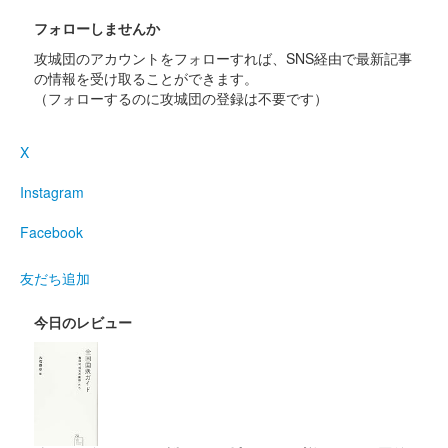
沼田城跡 御城印
昭和百年 十一月版
フォローしませんか
販売終了
攻城団のアカウントをフォローすれば、SNS経由で最新記事
の情報を受け取ることができます。
（フォローするのに攻城団の登録は不要です）
沼田城址 御城印
寒露
X
販売終了
Instagram
沼田城址 御城印
秋分の日
Facebook
販売終了
友だち追加
今日のレビュー
沼田城跡 御城印
重陽の節句
販売終了