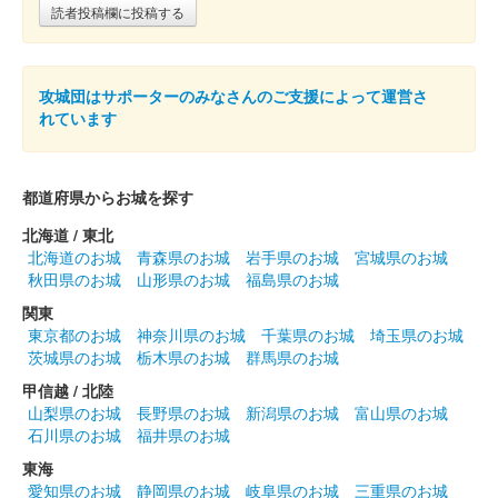
販売終了
読者投稿欄に投稿する
沼田城址 御城印
立夏
攻城団はサポーターのみなさんのご支援によって運営さ
れています
販売終了
都道府県からお城を探す
沼田城跡 御城印
端午の節句
北海道 / 東北
北海道のお城
青森県のお城
岩手県のお城
宮城県のお城
販売終了
秋田県のお城
山形県のお城
福島県のお城
関東
沼田城跡 御城印
東京都のお城
神奈川県のお城
千葉県のお城
埼玉県のお城
旧暦（皐月） 2025年版
茨城県のお城
栃木県のお城
群馬県のお城
販売終了
甲信越 / 北陸
山梨県のお城
長野県のお城
新潟県のお城
富山県のお城
石川県のお城
福井県のお城
沼田城跡 御城印
昭和百年 五月版
東海
愛知県のお城
静岡県のお城
岐阜県のお城
三重県のお城