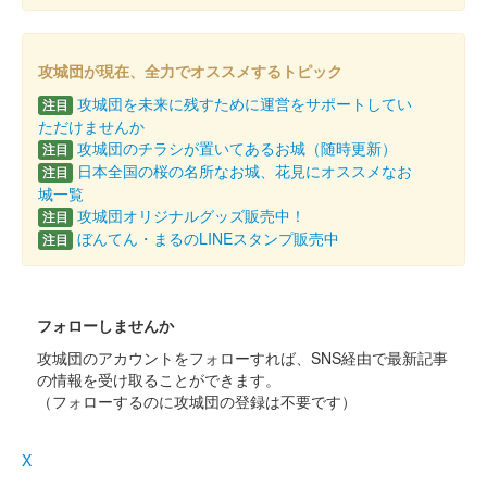
厩橋城（前橋城） 御城印
令和七年秋限定版
攻城団が現在、全力でオススメするトピック
攻城団を未来に残すために運営をサポートしてい
注目
厩橋城 御城印
NETSUGEN夏祭り限定版
ただけませんか
攻城団のチラシが置いてあるお城（随時更新）
注目
配布終了
日本全国の桜の名所なお城、花見にオススメなお
注目
城一覧
100枚限定
攻城団オリジナルグッズ販売中！
注目
ぼんてん・まるのLINEスタンプ販売中
注目
厩橋城（前橋城） 御城印
前橋市立前橋高等
学校書道部直書き版
フォローしませんか
攻城団のアカウントをフォローすれば、SNS経由で最新記事
販売終了
の情報を受け取ることができます。
2025年6月7、8日に開催された「群馬戦国御城印サミット
（フォローするのに攻城団の登録は不要です）
2025」の前橋市立前橋高等学校書道部のブースにて販売された
御城印。100枚限定
X