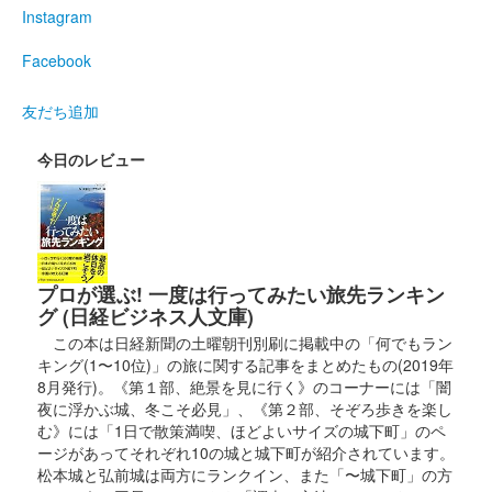
厩橋城（前橋城） 御城印
Instagram
龍虎獅子争奪 武田
Facebook
信玄公
友だち追加
2025年6月7、８日に開催された「群馬戦国御城印サミット
2025」にて販売。サミット終了後は前橋百貨にて販売。
今日のレビュー
厩橋城（前橋城） 御城印
龍虎獅子争奪 上杉
謙信公
プロが選ぶ! 一度は行ってみたい旅先ランキン
2025年6月7、8日に開催された「群馬戦国御城印サミット
グ (日経ビジネス人文庫)
2025」にて販売。サミット終了後は前橋百貨にて販売。
この本は日経新聞の土曜朝刊別刷に掲載中の「何でもラン
キング(1〜10位)」の旅に関する記事をまとめたもの(2019年
8月発行)。《第１部、絶景を見に行く》のコーナーには「闇
厩橋城（前橋城） 御城印
龍虎獅子争奪 北条
夜に浮かぶ城、冬こそ必見」、《第２部、そぞろ歩きを楽し
む》には「1日で散策満喫、ほどよいサイズの城下町」のペ
氏康公
ージがあってそれぞれ10の城と城下町が紹介されています。
松本城と弘前城は両方にランクイン、また「〜城下町」の方
2025年6月7、8日に開催された「群馬戦国御城印サミット