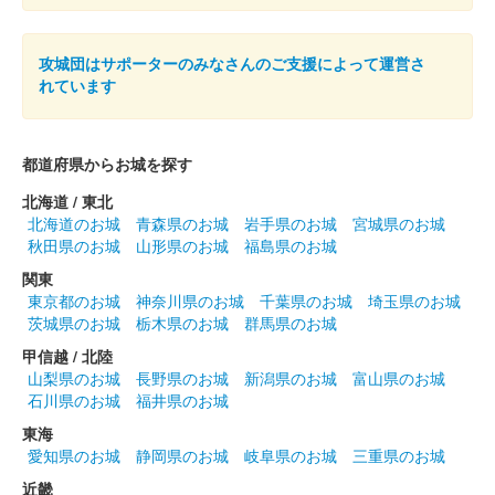
50枚限定
攻城団はサポーターのみなさんのご支援によって運営さ
前橋城 御城印
れています
前橋百貨リニューアルオープン記念限
定版 銀
都道府県からお城を探す
販売終了
北海道 / 東北
50枚限定
北海道のお城
青森県のお城
岩手県のお城
宮城県のお城
秋田県のお城
山形県のお城
福島県のお城
関東
前橋城 御城印
春限定夜桜版
東京都のお城
神奈川県のお城
千葉県のお城
埼玉県のお城
茨城県のお城
栃木県のお城
群馬県のお城
甲信越 / 北陸
前橋城 御城印
山梨県のお城
長野県のお城
新潟県のお城
富山県のお城
春限定版
石川県のお城
福井県のお城
東海
愛知県のお城
静岡県のお城
岐阜県のお城
三重県のお城
前橋城 御城印
春限定城イラスト版
近畿