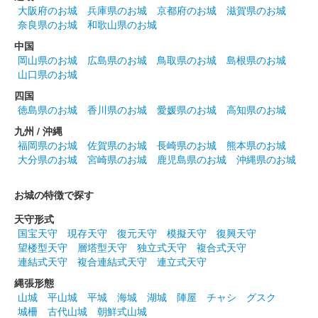
大阪府のお城
兵庫県のお城
京都府のお城
滋賀県のお城
奈良県のお城
和歌山県のお城
前橋城 御城印
春限定結城秀康版
中国
岡山県のお城
広島県のお城
鳥取県のお城
島根県のお城
山口県のお城
前橋城 御城印
四国
雷神・風神春限定版
徳島県のお城
香川県のお城
愛媛県のお城
高知県のお城
九州 / 沖縄
福岡県のお城
佐賀県のお城
長崎県のお城
熊本県のお城
前橋城 御城印
ブックマンズアカデミー前橋店限定版
大分県のお城
宮崎県のお城
鹿児島県のお城
沖縄県のお城
お城の特徴で探す
前橋城 御城印
お城EXPO 2024限定版
天守形式
国宝天守
現存天守
復元天守
模擬天守
復興天守
販売終了
望楼型天守
層塔型天守
独立式天守
複合式天守
2024年12月21、22日に開催されたお城EXPO2024のいわつき武
連結式天守
複合連結式天守
連立式天守
者の倉〜関東友城集結の陣〜のブースにて販売された御城印。50
縄張形態
枚限定
山城
平山城
平城
海城
湖城
陣屋
チャシ
グスク
城柵
古代山城
朝鮮式山城