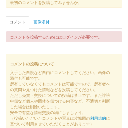
最初のコメントを投稿してみませんか。
厩橋城（前橋城） 御城印
令和八年新春限定
コメント
画像添付
北条高広版
コメントを投稿するためにはログインが必要です。
前橋城 御城印
令和八年新春限定版
コメントの投稿について
前橋城 御城印
令和八年新春限定版
入手した自慢など自由にコメントしてください。画像の
添付も可能です。
所有していなくてもコメントは可能ですので、所有者へ
前橋城 御城印
の質問や見つけた情報などを投稿してください。
令和七年秋限定版
ただし売買・交換についての投稿は禁止です。また誹謗
中傷など個人や団体を傷つける内容など、不適切と判断
した場合は削除いたします。
前橋城 御城印
安全で有益な情報交換の場にしましょう。
復元図版
（投稿いただいたコメントや写真は攻城団の
利用規約
に
基づいて利用させていただくことがあります）