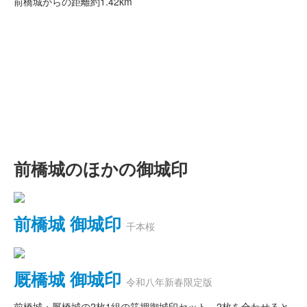
前橋城からの距離
約1.42km
前橋城のほかの御城印
前橋城 御城印
千本桜
厩橋城 御城印
令和八年新春限定版
前橋城・厩橋城の2枚1組の箔押御城印セット。2枚を合わせると