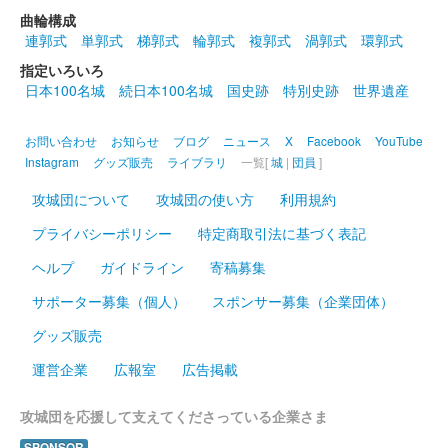
曲輪構成
厩橋城（前橋城） 御城印
お城EXPO 2024限
連郭式
単郭式
梯郭式
輪郭式
複郭式
渦郭式
環郭式
指定いろいろ
定版
日本100名城
続日本100名城
国史跡
特別史跡
世界遺産
販売終了
2024年12月21、22日に開催されたお城EXPO2024のいわつき武
お問い合わせ
お知らせ
ブログ
ニュース
X
Facebook
YouTube
者の倉〜関東友城集結の陣〜のブースにて販売された御城印。50
Instagram
グッズ販売
ライブラリ
一覧[
城
|
団員
]
枚限定
攻城団について
攻城団の使い方
利用規約
プライバシーポリシー
特定商取引法に基づく表記
前橋城 御城印
結城秀康冬版
ヘルプ
ガイドライン
寄稿募集
サポーター募集（個人）
スポンサー募集（企業団体）
厩橋城（前橋城） 御城印
冬限定版
グッズ販売
運営企業
広報室
広告掲載
厩橋城（前橋城） 御城印
上杉謙信版
攻城団を応援して支えてくださっている企業さま
SPONSOR