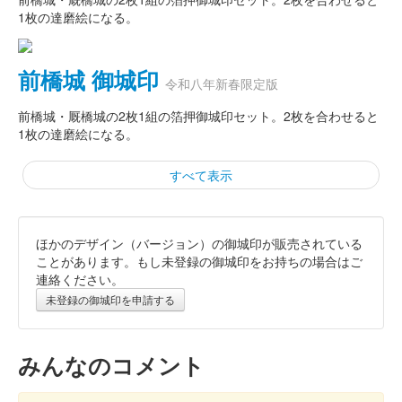
1枚の達磨絵になる。
前橋城 御城印
令和八年新春限定版
前橋城・厩橋城の2枚1組の箔押御城印セット。2枚を合わせると
1枚の達磨絵になる。
すべて表示
ほかのデザイン（バージョン）の御城印が販売されている
厩橋城 御城印
令和八年新春限定版
ことがあります。もし未登録の御城印をお持ちの場合はご
連絡ください。
未登録の御城印を申請する
厩橋城（前橋城） 御城印
令和八年新春限定
みんなのコメント
赤亀版