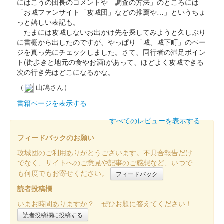
にはこうの団長のコメントや「調査の方法」のところには
2025」にて販売。サミット終了後は前橋百貨にて販売。
「お城ファンサイト「攻城団」などの推薦や…」というちょ
っと嬉しい表記も。
たまには攻城しないお出かけ先を探してみようと久しぶり
前橋城 御城印
に書棚から出したのですが、やっぱり「城、城下町」のペー
令和七年夏限定版
ジを真っ先にチェックしました。さて、同行者の満足ポイン
ト(街歩きと地元の食やお酒)があって、ほどよく攻城できる
次の行き先はどこになるかな。
前橋城 御城印
前橋市立前橋高等学校書道部直書き版
（
山鳩さん）
書籍ページを表示する
販売終了
2025年6月7、8日に開催された「群馬戦国御城印サミット
すべてのレビューを表示する
2025」の前橋市立高等学校書道部のブースにて販売された御城
フィードバックのお願い
印。100枚限定
攻城団のご利用ありがとうございます。不具合報告だけ
でなく、サイトへのご意見や記事のご感想など、いつで
前橋城 御城印
も何度でもお寄せください。
フィードバック
前橋百貨リニューアルオープン記念限
読者投稿欄
定版 金
いまお時間ありますか？ ぜひお題に答えてください！
販売終了
読者投稿欄に投稿する