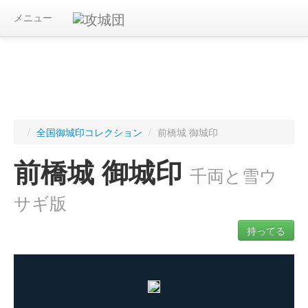
メニュー
/
全国御城印コレクション
/
前橋城 御城印
前橋城 御城印
千両と雪ウ
サギ版
持ってる
ログインすると入手した御城印を記録できます