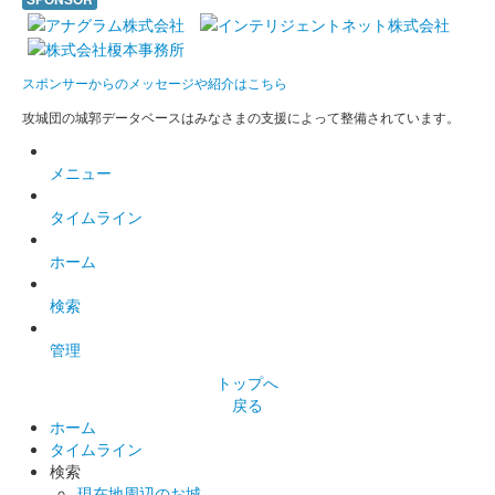
前橋城 御城印
だるま市開催記念印
スポンサーからのメッセージや紹介はこちら
前橋市で約400年の歴史を持ち、毎年1月に開催されるだるま市
開催を記念して制作した御城印。
攻城団の城郭データベースはみなさまの支援によって整備されています。
メニュー
前橋城 御城印
冬限定版
タイムライン
ホーム
前橋城 御城印
越前若狭お城フェス限定だるま版
検索
販売終了
管理
50枚限定
トップへ
戻る
ホーム
厩橋城（前橋城） 御城印
越前若狭お城フェ
タイムライン
検索
ス限定 上杉謙信版
現在地周辺のお城