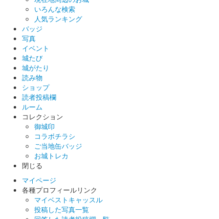
いろんな検索
販売終了
人気ランキング
バッジ
50枚限定
写真
イベント
城たび
厩橋城（前橋城） 御城印
越前若狭お城フェ
城がたり
読み物
ス限定 上杉謙信【琵】版
ショップ
読者投稿欄
販売終了
ルーム
コレクション
50枚限定
御城印
コラボチラシ
ご当地缶バッジ
厩橋城（前橋城） 御城印
越前若狭お城フェ
お城トレカ
閉じる
ス限定 上杉謙信【龍】版
マイページ
各種プロフィールリンク
販売終了
マイベストキャッスル
50枚限定
投稿した写真一覧