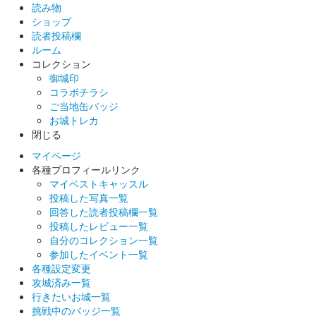
読み物
ショップ
販売終了
読者投稿欄
50枚限定
ルーム
コレクション
御城印
厩橋城（前橋城） 御城印
コラボチラシ
越前若狭お城フェ
ご当地缶バッジ
お城トレカ
ス限定 上杉謙信【琵】版
閉じる
販売終了
マイページ
各種プロフィールリンク
50枚限定
マイベストキャッスル
投稿した写真一覧
回答した読者投稿欄一覧
厩橋城（前橋城） 御城印
越前若狭お城フェ
投稿したレビュー一覧
自分のコレクション一覧
ス限定 上杉謙信【龍】版
参加したイベント一覧
各種設定変更
販売終了
攻城済み一覧
行きたいお城一覧
50枚限定
挑戦中のバッジ一覧