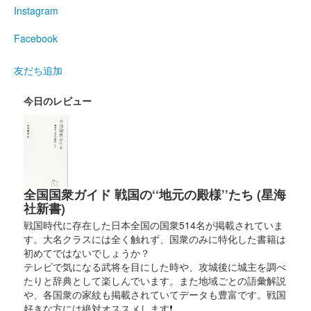
Instagram
2025年6月7、８日に開催された「群馬戦国御城印サミット
2025」にて販売。サミット終了後は前橋百貨にて販売。
Facebook
友だち追加
厩橋城（前橋城） 御城印
龍虎獅子争奪 上杉
今日のレビュー
謙信公
2025年6月7、8日に開催された「群馬戦国御城印サミット
2025」にて販売。サミット終了後は前橋百貨にて販売。
厩橋城（前橋城） 御城印
全国国衆ガイド 戦国の‘‘地元の殿様’’たち (星海
龍虎獅子争奪 北条
社新書)
戦国時代に存在した日本全国の国衆514名が掲載されていま
氏康公
す。大名クラスには全く触れず、国衆のみに特化した書籍は
2025年6月7、8日に開催された「群馬戦国御城印サミット
初めてではないでしょうか？
2025」にて販売。サミット終了後は前橋百貨にて販売。
テレビで気になる武将を目にした時や、攻城後に城主を調べ
たりと辞典として楽しんでいます。また地域ごとの語彙解説
や、各国衆の家紋も掲載されていてデータも豊富です。戦国
好きな方には絶対オススメします❗