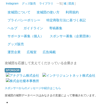
Instagram
グッズ販売
ライブラリ
一覧[
城
|
団員
]
販売終了
攻城団について
攻城団の使い方
利用規約
2024年12月21、22日に開催されたお城EXPO2024のいわつき武
者の倉〜関東友城集結の陣〜のブースにて販売された御城印。50
プライバシーポリシー
特定商取引法に基づく表記
枚限定
ヘルプ
ガイドライン
寄稿募集
サポーター募集（個人）
スポンサー募集（企業団体）
前橋城 御城印
結城秀康冬版
グッズ販売
運営企業
広報室
広告掲載
厩橋城（前橋城） 御城印
冬限定版
攻城団を応援して支えてくださっている企業さま
SPONSOR
厩橋城（前橋城） 御城印
上杉謙信版
スポンサーからのメッセージや紹介はこちら
前橋城 御城印
攻城団の城郭データベースはみなさまの支援によって整備されています。
だるま市開催記念印