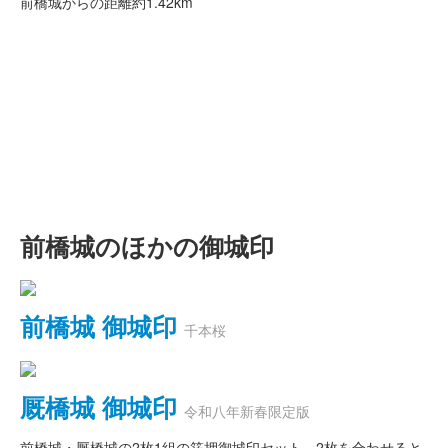
前橋城からの距離
約1.42km
前橋城のほかの御城印
前橋城 御城印
千本桜
厩橋城 御城印
令和八年新春限定版
前橋城・厩橋城の2枚1組の箔押御城印セット。2枚を合わせると