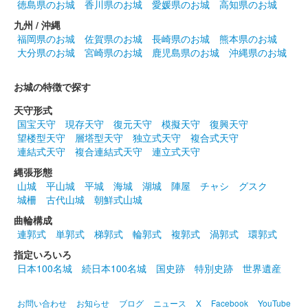
徳島県のお城
香川県のお城
愛媛県のお城
高知県のお城
九州 / 沖縄
前橋城 御城印
福岡県のお城
佐賀県のお城
長崎県のお城
熊本県のお城
雷神・風神春限定版
大分県のお城
宮崎県のお城
鹿児島県のお城
沖縄県のお城
お城の特徴で探す
前橋城 御城印
ブックマンズアカデミー前橋店限定版
天守形式
国宝天守
現存天守
復元天守
模擬天守
復興天守
望楼型天守
層塔型天守
独立式天守
複合式天守
前橋城 御城印
お城EXPO 2024限定版
連結式天守
複合連結式天守
連立式天守
縄張形態
販売終了
山城
平山城
平城
海城
湖城
陣屋
チャシ
グスク
2024年12月21、22日に開催されたお城EXPO2024のいわつき武
城柵
古代山城
朝鮮式山城
者の倉〜関東友城集結の陣〜のブースにて販売された御城印。50
曲輪構成
枚限定
連郭式
単郭式
梯郭式
輪郭式
複郭式
渦郭式
環郭式
指定いろいろ
厩橋城（前橋城） 御城印
日本100名城
続日本100名城
国史跡
特別史跡
世界遺産
お城EXPO 2024限
定版
お問い合わせ
お知らせ
ブログ
ニュース
X
Facebook
YouTube