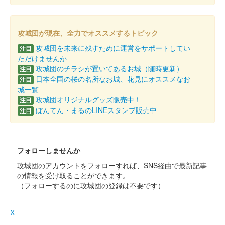
厩橋城 御城印
NETSUGEN夏祭り限定版
攻城団が現在、全力でオススメするトピック
配布終了
攻城団を未来に残すために運営をサポートしてい
注目
100枚限定
ただけませんか
攻城団のチラシが置いてあるお城（随時更新）
注目
日本全国の桜の名所なお城、花見にオススメなお
注目
厩橋城（前橋城） 御城印
前橋市立前橋高等
城一覧
攻城団オリジナルグッズ販売中！
注目
学校書道部直書き版
ぼんてん・まるのLINEスタンプ販売中
注目
販売終了
2025年6月7、8日に開催された「群馬戦国御城印サミット
フォローしませんか
2025」の前橋市立前橋高等学校書道部のブースにて販売された
御城印。100枚限定
攻城団のアカウントをフォローすれば、SNS経由で最新記事
の情報を受け取ることができます。
（フォローするのに攻城団の登録は不要です）
厩橋城（前橋城） 御城印
龍虎獅子争奪 武田
X
信玄公