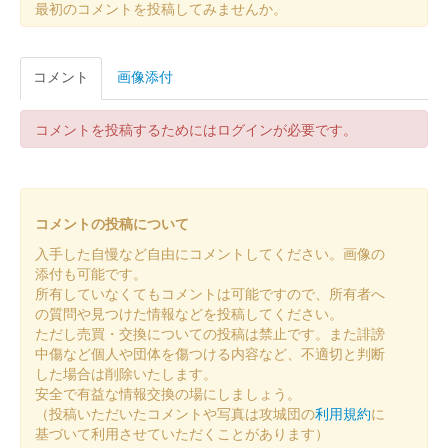
最初のコメントを投稿してみませんか。
厩橋城（前橋城） 御城印
令和八年新春限定
コメント
画像添付
北条高広版
コメントを投稿するためにはログインが必要です。
前橋城 御城印
令和八年新春限定版
コメントの投稿について
前橋城 御城印
令和八年新春限定版
入手した自慢など自由にコメントしてください。画像の
添付も可能です。
所有していなくてもコメントは可能ですので、所有者へ
前橋城 御城印
の質問や見つけた情報などを投稿してください。
令和七年秋限定版
ただし売買・交換についての投稿は禁止です。また誹謗
中傷など個人や団体を傷つける内容など、不適切と判断
した場合は削除いたします。
前橋城 御城印
安全で有益な情報交換の場にしましょう。
復元図版
（投稿いただいたコメントや写真は攻城団の
利用規約
に
基づいて利用させていただくことがあります）