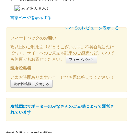
前橋城 御城印
令和七年夏限定版
（
あぶさんさん）
書籍ページを表示する
前橋城 御城印
前橋市立前橋高等学校書道部直書き版
すべてのレビューを表示する
フィードバックのお願い
販売終了
2025年6月7、8日に開催された「群馬戦国御城印サミット
攻城団のご利用ありがとうございます。不具合報告だけ
2025」の前橋市立高等学校書道部のブースにて販売された御城
でなく、サイトへのご意見や記事のご感想など、いつで
印。100枚限定
も何度でもお寄せください。
フィードバック
読者投稿欄
いまお時間ありますか？ ぜひお題に答えてください！
前橋城 御城印
前橋百貨リニューアルオープン記念限
読者投稿欄に投稿する
定版 金
販売終了
攻城団はサポーターのみなさんのご支援によって運営さ
れています
50枚限定
都道府県からお城を探す