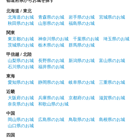
前橋城 御城印
前橋百貨リニューアルオープン記念限
北海道 / 東北
定版 銀
北海道のお城
青森県のお城
岩手県のお城
宮城県のお城
秋田県のお城
山形県のお城
福島県のお城
販売終了
関東
50枚限定
東京都のお城
神奈川県のお城
千葉県のお城
埼玉県のお城
茨城県のお城
栃木県のお城
群馬県のお城
前橋城 御城印
甲信越 / 北陸
春限定夜桜版
山梨県のお城
長野県のお城
新潟県のお城
富山県のお城
石川県のお城
福井県のお城
東海
前橋城 御城印
愛知県のお城
静岡県のお城
岐阜県のお城
三重県のお城
春限定版
近畿
大阪府のお城
兵庫県のお城
京都府のお城
滋賀県のお城
奈良県のお城
和歌山県のお城
前橋城 御城印
春限定城イラスト版
中国
岡山県のお城
広島県のお城
鳥取県のお城
島根県のお城
山口県のお城
前橋城 御城印
春限定結城秀康版
四国