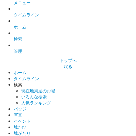
前橋市で約400年の歴史を持ち、毎年1月に開催されるだるま市
メニュー
開催を記念して制作した御城印。
タイムライン
前橋城 御城印
ホーム
冬限定版
検索
前橋城 御城印
管理
千両と雪ウサギ版
トップへ
戻る
ホーム
前橋城 御城印
タイムライン
越前若狭お城フェス限定だるま版
検索
販売終了
現在地周辺のお城
いろんな検索
50枚限定
人気ランキング
バッジ
写真
厩橋城（前橋城） 御城印
イベント
越前若狭お城フェ
城たび
城がたり
ス限定 上杉謙信版