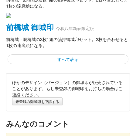
1枚の達磨絵になる。
前橋城 御城印
令和八年新春限定版
前橋城・厩橋城の2枚1組の箔押御城印セット。2枚を合わせると
1枚の達磨絵になる。
すべて表示
ほかのデザイン（バージョン）の御城印が販売されている
厩橋城 御城印
令和八年新春限定版
ことがあります。もし未登録の御城印をお持ちの場合はご
連絡ください。
未登録の御城印を申請する
厩橋城（前橋城） 御城印
令和八年新春限定
みんなのコメント
赤亀版