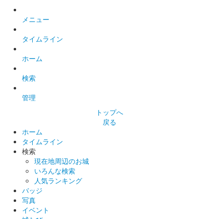
前橋市で約400年の歴史を持ち、毎年1月に開催されるだるま市
メニュー
開催を記念して制作した御城印。
タイムライン
前橋城 御城印
ホーム
冬限定版
検索
前橋城 御城印
管理
千両と雪ウサギ版
トップへ
戻る
ホーム
前橋城 御城印
タイムライン
越前若狭お城フェス限定だるま版
検索
現在地周辺のお城
販売終了
いろんな検索
50枚限定
人気ランキング
バッジ
写真
厩橋城（前橋城） 御城印
イベント
越前若狭お城フェ