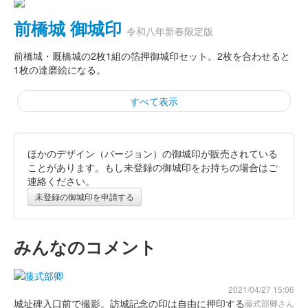
前橋城 御城印
令和八年新春限定版
前橋城・厩橋城の2枚1組の箔押御城印セット。2枚を合わせると
1枚の達磨絵になる。
すべて表示
ほかのデザイン（バージョン）の御城印が販売されている
厩橋城 御城印
令和八年新春限定版
ことがあります。もし未登録の御城印をお持ちの場合はご
連絡ください。
未登録の御城印を申請する
厩橋城（前橋城） 御城印
令和八年新春限定
みんなのコメント
赤亀版
2021/04/27 15:06
厩橋城（前橋城） 御城印
令和八年新春限定
城址碑入口前で撮影。訪城記念の印は自由に押印する
藤式部卿さん