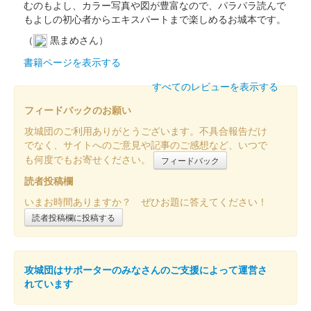
むのもよし、カラー写真や図が豊富なので、パラパラ読んで
もよしの初心者からエキスパートまで楽しめるお城本です。
前橋城 御城印
令和七年夏限定版
（
黒まめさん）
書籍ページを表示する
前橋城 御城印
前橋市立前橋高等学校書道部直書き版
すべてのレビューを表示する
フィードバックのお願い
販売終了
攻城団のご利用ありがとうございます。不具合報告だけ
2025年6月7、8日に開催された「群馬戦国御城印サミット
でなく、サイトへのご意見や記事のご感想など、いつで
2025」の前橋市立高等学校書道部のブースにて販売された御城
も何度でもお寄せください。
印。100枚限定
フィードバック
読者投稿欄
いまお時間ありますか？ ぜひお題に答えてください！
前橋城 御城印
前橋百貨リニューアルオープン記念限
読者投稿欄に投稿する
定版 金
販売終了
攻城団はサポーターのみなさんのご支援によって運営さ
れています
50枚限定