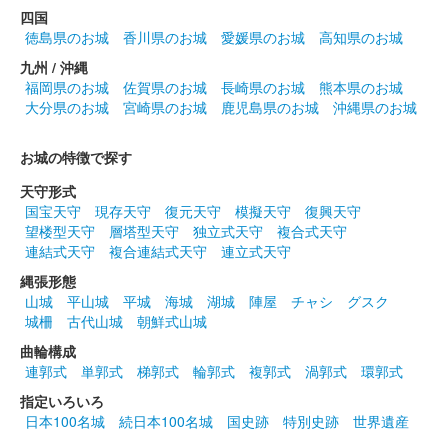
前橋城 御城印
春限定結城秀康版
四国
徳島県のお城
香川県のお城
愛媛県のお城
高知県のお城
九州 / 沖縄
前橋城 御城印
福岡県のお城
佐賀県のお城
長崎県のお城
熊本県のお城
雷神・風神春限定版
大分県のお城
宮崎県のお城
鹿児島県のお城
沖縄県のお城
お城の特徴で探す
前橋城 御城印
ブックマンズアカデミー前橋店限定版
天守形式
国宝天守
現存天守
復元天守
模擬天守
復興天守
望楼型天守
層塔型天守
独立式天守
複合式天守
前橋城 御城印
連結式天守
複合連結式天守
連立式天守
お城EXPO 2024限定版
縄張形態
販売終了
山城
平山城
平城
海城
湖城
陣屋
チャシ
グスク
2024年12月21、22日に開催されたお城EXPO2024のいわつき武
城柵
古代山城
朝鮮式山城
者の倉〜関東友城集結の陣〜のブースにて販売された御城印。50
曲輪構成
枚限定
連郭式
単郭式
梯郭式
輪郭式
複郭式
渦郭式
環郭式
指定いろいろ
厩橋城（前橋城） 御城印
日本100名城
続日本100名城
国史跡
特別史跡
世界遺産
お城EXPO 2024限