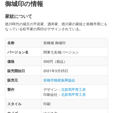
御城印の情報
家紋について
徳川時代の城主の平岩家、酒井家、徳川家の家紋と前橋市章にも
なっている松平家の馬印がデザインされている。
名称
前橋城 御城印
バージョン名
関東七名城バージョン
価格
300円（税込）
販売開始日
2021年3月25日
販売元
前橋市物産振興協会
製作
デザイン：
北群馬甲冑工房
印刷会社：
北群馬甲冑工房
スタイル
印刷
サイズ
はがき大