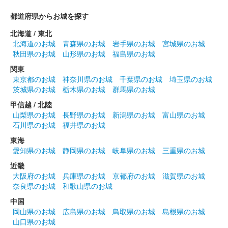
前橋城 御城印
都道府県からお城を探す
前橋百貨リニューアルオープン記念限
北海道 / 東北
定版 銀
北海道のお城
青森県のお城
岩手県のお城
宮城県のお城
秋田県のお城
山形県のお城
福島県のお城
販売終了
関東
50枚限定
東京都のお城
神奈川県のお城
千葉県のお城
埼玉県のお城
茨城県のお城
栃木県のお城
群馬県のお城
甲信越 / 北陸
前橋城 御城印
春限定夜桜版
山梨県のお城
長野県のお城
新潟県のお城
富山県のお城
石川県のお城
福井県のお城
東海
前橋城 御城印
愛知県のお城
静岡県のお城
岐阜県のお城
三重県のお城
春限定版
近畿
大阪府のお城
兵庫県のお城
京都府のお城
滋賀県のお城
奈良県のお城
和歌山県のお城
前橋城 御城印
春限定城イラスト版
中国
岡山県のお城
広島県のお城
鳥取県のお城
島根県のお城
山口県のお城