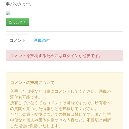
事ができます。
北条高広版
あっぱれ！
前橋城 御城印
令和八年新春限定版
コメント
画像添付
前橋城 御城印
令和八年新春限定版
コメントを投稿するためにはログインが必要です。
前橋城 御城印
令和七年秋限定版
コメントの投稿について
入手した自慢など自由にコメントしてください。画像の
添付も可能です。
前橋城 御城印
復元図版
所有していなくてもコメントは可能ですので、所有者へ
の質問や見つけた情報などを投稿してください。
ただし売買・交換についての投稿は禁止です。また誹謗
中傷など個人や団体を傷つける内容など、不適切と判断
厩橋城（前橋城） 御城印
令和七年秋限定版
した場合は削除いたします。