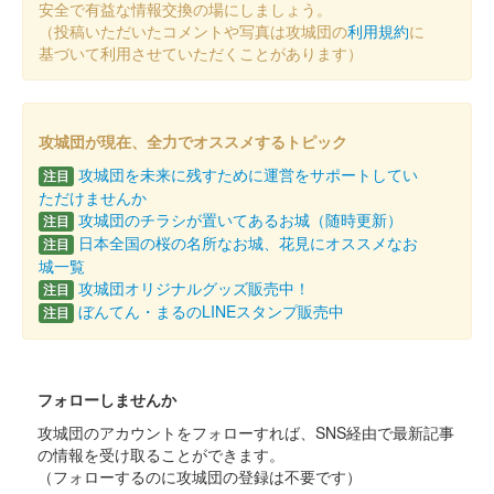
安全で有益な情報交換の場にしましょう。
（投稿いただいたコメントや写真は攻城団の
利用規約
に
基づいて利用させていただくことがあります）
厩橋城 御城印
NETSUGEN夏祭り限定版
配布終了
攻城団が現在、全力でオススメするトピック
100枚限定
攻城団を未来に残すために運営をサポートしてい
注目
ただけませんか
厩橋城（前橋城） 御城印
攻城団のチラシが置いてあるお城（随時更新）
注目
前橋市立前橋高等
日本全国の桜の名所なお城、花見にオススメなお
注目
城一覧
学校書道部直書き版
攻城団オリジナルグッズ販売中！
注目
ぼんてん・まるのLINEスタンプ販売中
販売終了
注目
2025年6月7、8日に開催された「群馬戦国御城印サミット
2025」の前橋市立前橋高等学校書道部のブースにて販売された
御城印。100枚限定
フォローしませんか
攻城団のアカウントをフォローすれば、SNS経由で最新記事
の情報を受け取ることができます。
厩橋城（前橋城） 御城印
龍虎獅子争奪 武田
（フォローするのに攻城団の登録は不要です）