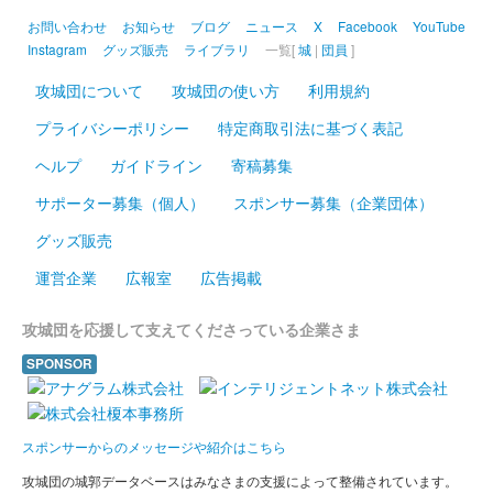
定版
お問い合わせ
お知らせ
ブログ
ニュース
X
Facebook
YouTube
Instagram
グッズ販売
ライブラリ
一覧[
城
|
団員
]
販売終了
攻城団について
攻城団の使い方
利用規約
2024年12月21、22日に開催されたお城EXPO2024のいわつき武
者の倉〜関東友城集結の陣〜のブースにて販売された御城印。50
プライバシーポリシー
特定商取引法に基づく表記
枚限定
ヘルプ
ガイドライン
寄稿募集
サポーター募集（個人）
スポンサー募集（企業団体）
前橋城 御城印
結城秀康冬版
グッズ販売
運営企業
広報室
広告掲載
厩橋城（前橋城） 御城印
冬限定版
攻城団を応援して支えてくださっている企業さま
SPONSOR
厩橋城（前橋城） 御城印
上杉謙信版
スポンサーからのメッセージや紹介はこちら
前橋城 御城印
攻城団の城郭データベースはみなさまの支援によって整備されています。
だるま市開催記念印