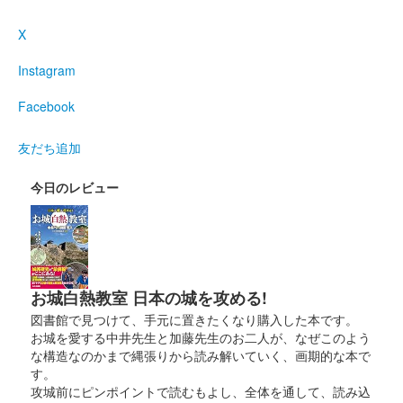
信玄公
X
2025年6月7、８日に開催された「群馬戦国御城印サミット
2025」にて販売。サミット終了後は前橋百貨にて販売。
Instagram
Facebook
厩橋城（前橋城） 御城印
龍虎獅子争奪 上杉
友だち追加
謙信公
今日のレビュー
2025年6月7、8日に開催された「群馬戦国御城印サミット
2025」にて販売。サミット終了後は前橋百貨にて販売。
厩橋城（前橋城） 御城印
龍虎獅子争奪 北条
お城白熱教室 日本の城を攻める!
図書館で見つけて、手元に置きたくなり購入した本です。
氏康公
お城を愛する中井先生と加藤先生のお二人が、なぜこのよう
な構造なのかまで縄張りから読み解いていく、画期的な本で
2025年6月7、8日に開催された「群馬戦国御城印サミット
す。
2025」にて販売。サミット終了後は前橋百貨にて販売。
攻城前にピンポイントで読むもよし、全体を通して、読み込