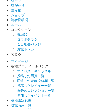
城たび
城がたり
ス限定 上杉謙信版
読み物
ショップ
販売終了
読者投稿欄
50枚限定
ルーム
コレクション
御城印
厩橋城（前橋城） 御城印
コラボチラシ
越前若狭お城フェ
ご当地缶バッジ
お城トレカ
ス限定 上杉謙信【琵】版
閉じる
販売終了
マイページ
各種プロフィールリンク
50枚限定
マイベストキャッスル
投稿した写真一覧
回答した読者投稿欄一覧
厩橋城（前橋城） 御城印
越前若狭お城フェ
投稿したレビュー一覧
自分のコレクション一覧
ス限定 上杉謙信【龍】版
参加したイベント一覧
各種設定変更
販売終了
攻城済み一覧