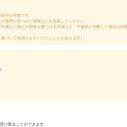
の添付も可能です。
への質問や見つけた情報などを投稿してください。
謗中傷など個人や団体を傷つける内容など、不適切と判断した場合は削
に基づいて利用させていただくことがあります）
限定版
か
橋高等学校書道部直書き版
ト2025」の前橋市立前橋高等学校書道部のブースにて販売された御城印。
を受け取ることができます。