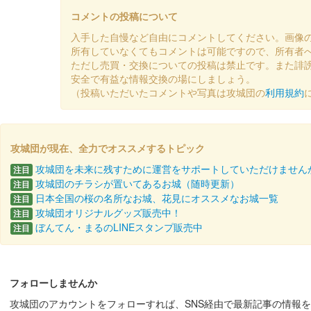
コメントの投稿について
入手した自慢など自由にコメントしてください。画像
前橋城 御城印
復元図版
所有していなくてもコメントは可能ですので、所有者
ただし売買・交換についての投稿は禁止です。また誹
安全で有益な情報交換の場にしましょう。
（投稿いただいたコメントや写真は攻城団の
利用規約
厩橋城（前橋城） 御城印
令和七年秋
攻城団が現在、全力でオススメするトピック
厩橋城 御城印
NETSUGEN夏祭り限定版
攻城団を未来に残すために運営をサポートしていただけません
注目
攻城団のチラシが置いてあるお城（随時更新）
注目
配布終了
日本全国の桜の名所なお城、花見にオススメなお城一覧
注目
100枚限定
攻城団オリジナルグッズ販売中！
注目
ぼんてん・まるのLINEスタンプ販売中
注目
厩橋城（前橋城） 御城印
前橋市立前
フォローしませんか
販売終了
2025年6月7、8日に開催された「群馬戦国御城印サミッ
攻城団のアカウントをフォローすれば、SNS経由で最新記事の情報