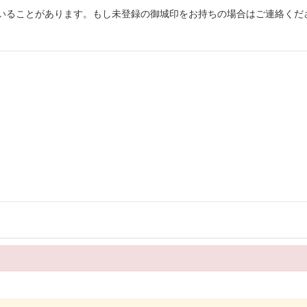
いることがあります。もし未登録の御城印をお持ちの場合はご連絡くだ
春限定 赤亀版
春限定 北条高広版