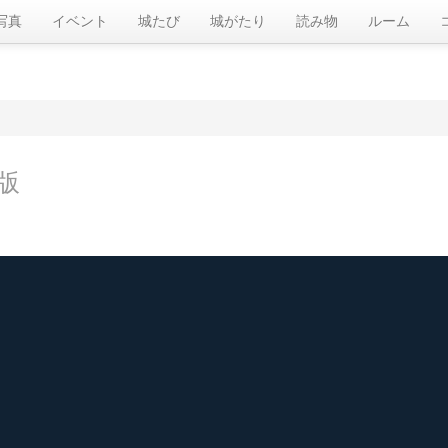
写真
イベント
城たび
城がたり
読み物
ルーム
版