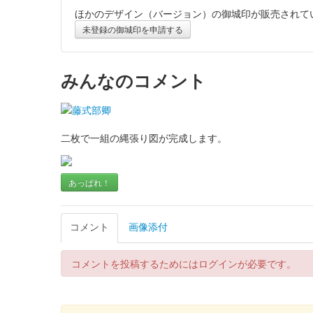
ほかのデザイン（バージョン）の御城印が販売されて
厩橋城 御城印
令和八年新春限定版
未登録の御城印を申請する
厩橋城（前橋城） 御城印
みんなのコメント
令和八年新
厩橋城（前橋城） 御城印
令和八年新
二枚で一組の縄張り図が完成します。
あっぱれ！
前橋城 御城印
令和八年新春限定版
コメント
画像添付
前橋城 御城印
令和八年新春限定版
コメントを投稿するためにはログインが必要です。
前橋城 御城印
令和七年秋限定版