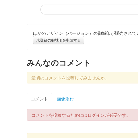
ほかのデザイン（バージョン）の御城印が販売されて
厩橋城 御城印
令和八年新春限定版
未登録の御城印を申請する
厩橋城（前橋城） 御城印
みんなのコメント
令和八年新
最初のコメントを投稿してみませんか。
厩橋城（前橋城） 御城印
令和八年新
コメント
画像添付
前橋城 御城印
令和八年新春限定版
コメントを投稿するためにはログインが必要です。
前橋城 御城印
令和八年新春限定版