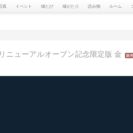
写真
イベント
城たび
城がたり
読み物
ルーム
リニューアルオープン記念限定版 金
販