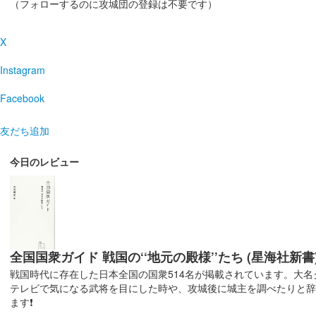
厩橋城（前橋城） 御城印
（フォローするのに攻城団の登録は不要です）
前橋市立前
販売終了
X
2025年6月7、8日に開催された「群馬戦国御城印サミッ
Instagram
厩橋城（前橋城） 御城印
Facebook
龍虎獅子争
友だち追加
2025年6月7、８日に開催された「群馬戦国御城印サミ
今日のレビュー
厩橋城（前橋城） 御城印
龍虎獅子争
2025年6月7、8日に開催された「群馬戦国御城印サミッ
厩橋城（前橋城） 御城印
全国国衆ガイド 戦国の‘‘地元の殿様’’たち (星海社新書
龍虎獅子争
戦国時代に存在した日本全国の国衆514名が掲載されています。大
2025年6月7、8日に開催された「群馬戦国御城印サミッ
テレビで気になる武将を目にした時や、攻城後に城主を調べたりと
ます❗