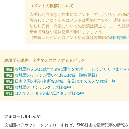
コメントの投稿について
入手した自慢など自由にコメントしてください。画像
前橋城 御城印
所有していなくてもコメントは可能ですので、所有者
令和七年秋限定版
ただし売買・交換についての投稿は禁止です。また誹
安全で有益な情報交換の場にしましょう。
（投稿いただいたコメントや写真は攻城団の
利用規約
前橋城 御城印
復元図版
攻城団が現在、全力でオススメするトピック
厩橋城（前橋城） 御城印
令和七年秋
攻城団を未来に残すために運営をサポートしていただけません
注目
攻城団のチラシが置いてあるお城（随時更新）
注目
日本全国の桜の名所なお城、花見にオススメなお城一覧
注目
攻城団オリジナルグッズ販売中！
厩橋城 御城印
注目
NETSUGEN夏祭り限定版
ぼんてん・まるのLINEスタンプ販売中
注目
配布終了
100枚限定
フォローしませんか
攻城団のアカウントをフォローすれば、SNS経由で最新記事の情報