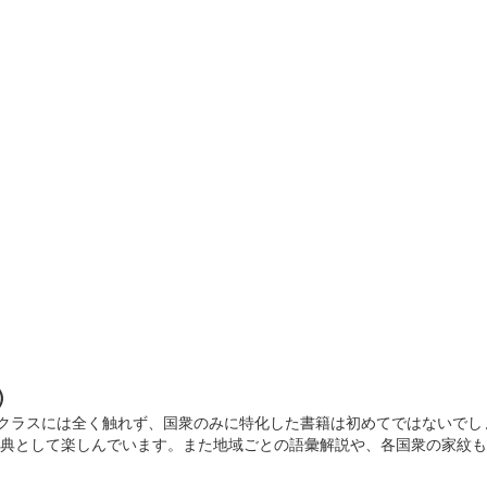
橋高等学校書道部直書き版
ト2025」の前橋市立前橋高等学校書道部のブースにて販売された御城印。
奪 武田信玄公
ット2025」にて販売。サミット終了後は前橋百貨にて販売。
奪 上杉謙信公
ト2025」にて販売。サミット終了後は前橋百貨にて販売。
)
奪 北条氏康公
名クラスには全く触れず、国衆のみに特化した書籍は初めてではないでし
ト2025」にて販売。サミット終了後は前橋百貨にて販売。
辞典として楽しんでいます。また地域ごとの語彙解説や、各国衆の家紋も