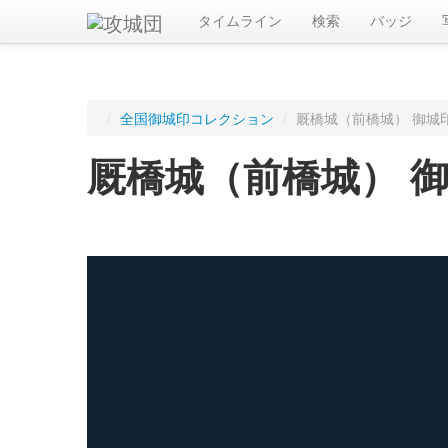
タイムライン
検索
バッジ
/
全国御城印コレクション
/
厩橋城（前橋城） 御城
厩橋城（前橋城） 
ログインすると入手した御城印を記録できます