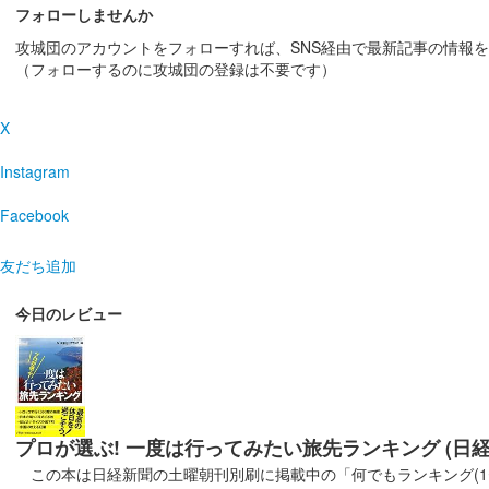
フォローしませんか
攻城団のアカウントをフォローすれば、SNS経由で最新記事の情報
厩橋城（前橋城） 御城印
（フォローするのに攻城団の登録は不要です）
前橋市立前
販売終了
X
2025年6月7、8日に開催された「群馬戦国御城印サミッ
Instagram
厩橋城（前橋城） 御城印
Facebook
龍虎獅子争
友だち追加
2025年6月7、８日に開催された「群馬戦国御城印サミ
今日のレビュー
厩橋城（前橋城） 御城印
龍虎獅子争
2025年6月7、8日に開催された「群馬戦国御城印サミッ
プロが選ぶ! 一度は行ってみたい旅先ランキング (日
厩橋城（前橋城） 御城印
龍虎獅子争
この本は日経新聞の土曜朝刊別刷に掲載中の「何でもランキング(1〜