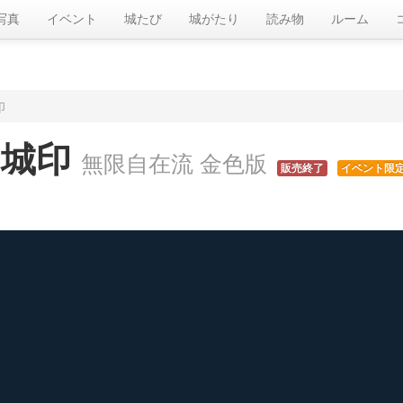
写真
イベント
城たび
城がたり
読み物
ルーム
印
御城印
無限自在流 金色版
販売終了
イベント限