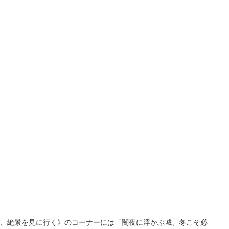
100枚限定
１部、絶景を見に行く》のコーナーには「闇夜に浮かぶ城、冬こそ必