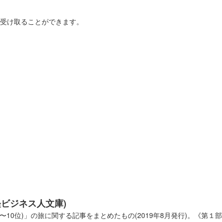
を受け取ることができます。
橋高等学校書道部直書き版
ト2025」の前橋市立前橋高等学校書道部のブースにて販売された御城印。
奪 武田信玄公
ット2025」にて販売。サミット終了後は前橋百貨にて販売。
奪 上杉謙信公
ト2025」にて販売。サミット終了後は前橋百貨にて販売。
経ビジネス人文庫)
奪 北条氏康公
10位)」の旅に関する記事をまとめたもの(2019年8月発行)。《第