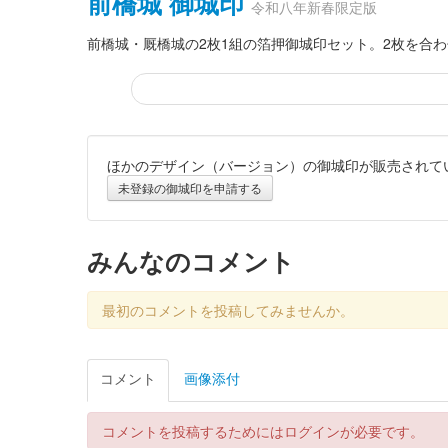
前橋城 御城印
令和八年新春限定版
前橋城・厩橋城の2枚1組の箔押御城印セット。2枚を合
ほかのデザイン（バージョン）の御城印が販売されて
厩橋城 御城印
令和八年新春限定版
未登録の御城印を申請する
厩橋城（前橋城） 御城印
みんなのコメント
令和八年新
最初のコメントを投稿してみませんか。
厩橋城（前橋城） 御城印
令和八年新
コメント
画像添付
前橋城 御城印
令和八年新春限定版
コメントを投稿するためにはログインが必要です。