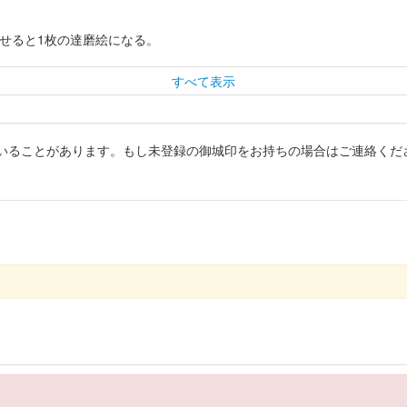
わせると1枚の達磨絵になる。
すべて表示
いることがあります。もし未登録の御城印をお持ちの場合はご連絡くだ
春限定 赤亀版
春限定 北条高広版