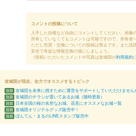
前橋城 御城印
令和八年新春限定版
コメントの投稿について
入手した自慢など自由にコメントしてください。画像
前橋城 御城印
所有していなくてもコメントは可能ですので、所有者
令和七年秋限定版
ただし売買・交換についての投稿は禁止です。また誹
安全で有益な情報交換の場にしましょう。
（投稿いただいたコメントや写真は攻城団の
利用規約
前橋城 御城印
復元図版
攻城団が現在、全力でオススメするトピック
厩橋城（前橋城） 御城印
令和七年秋
攻城団を未来に残すために運営をサポートしていただけません
注目
攻城団のチラシが置いてあるお城（随時更新）
注目
日本全国の桜の名所なお城、花見にオススメなお城一覧
注目
攻城団オリジナルグッズ販売中！
厩橋城 御城印
注目
NETSUGEN夏祭り限定版
ぼんてん・まるのLINEスタンプ販売中
注目
配布終了
100枚限定