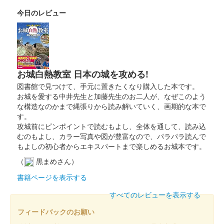
2025」にて販売。サミット終了後は前橋百貨にて販売。
今日のレビュー
厩橋城（前橋城） 御城印
龍虎獅子争奪 上杉
謙信公
お城白熱教室 日本の城を攻める!
2025年6月7、8日に開催された「群馬戦国御城印サミット
図書館で見つけて、手元に置きたくなり購入した本です。
2025」にて販売。サミット終了後は前橋百貨にて販売。
お城を愛する中井先生と加藤先生のお二人が、なぜこのよう
な構造なのかまで縄張りから読み解いていく、画期的な本で
す。
厩橋城（前橋城） 御城印
龍虎獅子争奪 北条
攻城前にピンポイントで読むもよし、全体を通して、読み込
むのもよし、カラー写真や図が豊富なので、パラパラ読んで
氏康公
もよしの初心者からエキスパートまで楽しめるお城本です。
（
黒まめさん）
2025年6月7、8日に開催された「群馬戦国御城印サミット
2025」にて販売。サミット終了後は前橋百貨にて販売。
書籍ページを表示する
すべてのレビューを表示する
前橋城 御城印
令和七年夏限定版
フィードバックのお願い