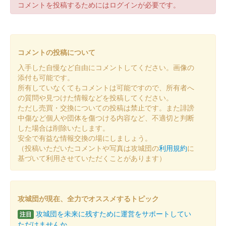
コメントを投稿するためにはログインが必要です。
前橋城 御城印
令和八年新春限定版
コメントの投稿について
前橋城 御城印
令和八年新春限定版
入手した自慢など自由にコメントしてください。画像の
添付も可能です。
所有していなくてもコメントは可能ですので、所有者へ
前橋城 御城印
の質問や見つけた情報などを投稿してください。
令和七年秋限定版
ただし売買・交換についての投稿は禁止です。また誹謗
中傷など個人や団体を傷つける内容など、不適切と判断
した場合は削除いたします。
前橋城 御城印
安全で有益な情報交換の場にしましょう。
復元図版
（投稿いただいたコメントや写真は攻城団の
利用規約
に
基づいて利用させていただくことがあります）
厩橋城（前橋城） 御城印
令和七年秋限定版
攻城団が現在、全力でオススメするトピック
攻城団を未来に残すために運営をサポートしてい
注目
厩橋城 御城印
NETSUGEN夏祭り限定版
ただけませんか