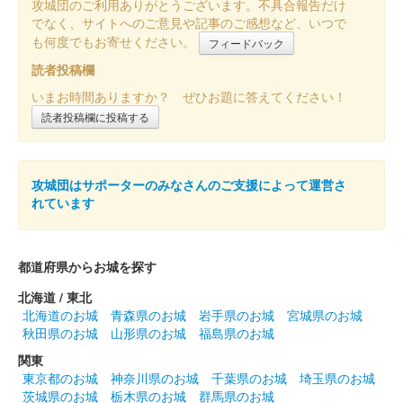
攻城団のご利用ありがとうございます。不具合報告だけ
でなく、サイトへのご意見や記事のご感想など、いつで
前橋城 御城印
も何度でもお寄せください。
フィードバック
前橋市立前橋高等学校書道部直書き版
読者投稿欄
販売終了
いまお時間ありますか？ ぜひお題に答えてください！
2025年6月7、8日に開催された「群馬戦国御城印サミット
読者投稿欄に投稿する
2025」の前橋市立高等学校書道部のブースにて販売された御城
印。100枚限定
攻城団はサポーターのみなさんのご支援によって運営さ
前橋城 御城印
れています
前橋百貨リニューアルオープン記念限
定版 金
都道府県からお城を探す
販売終了
北海道 / 東北
50枚限定
北海道のお城
青森県のお城
岩手県のお城
宮城県のお城
秋田県のお城
山形県のお城
福島県のお城
関東
前橋城 御城印
前橋百貨リニューアルオープン記念限
東京都のお城
神奈川県のお城
千葉県のお城
埼玉県のお城
茨城県のお城
栃木県のお城
群馬県のお城