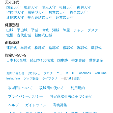
前橋城 御城印
天守形式
雷神・風神春限定版
国宝天守
現存天守
復元天守
模擬天守
復興天守
望楼型天守
層塔型天守
独立式天守
複合式天守
連結式天守
複合連結式天守
連立式天守
前橋城 御城印
縄張形態
ブックマンズアカデミー前橋店限定版
山城
平山城
平城
海城
湖城
陣屋
チャシ
グスク
城柵
古代山城
朝鮮式山城
曲輪構成
前橋城 御城印
お城EXPO 2024限定版
連郭式
単郭式
梯郭式
輪郭式
複郭式
渦郭式
環郭式
指定いろいろ
販売終了
日本100名城
続日本100名城
国史跡
特別史跡
世界遺産
2024年12月21、22日に開催されたお城EXPO2024のいわつき武
者の倉〜関東友城集結の陣〜のブースにて販売された御城印。50
枚限定
お問い合わせ
お知らせ
ブログ
ニュース
X
Facebook
YouTube
Instagram
グッズ販売
ライブラリ
一覧[
城
|
団員
]
攻城団について
攻城団の使い方
利用規約
厩橋城（前橋城） 御城印
お城EXPO 2024限
プライバシーポリシー
特定商取引法に基づく表記
定版
ヘルプ
ガイドライン
寄稿募集
販売終了