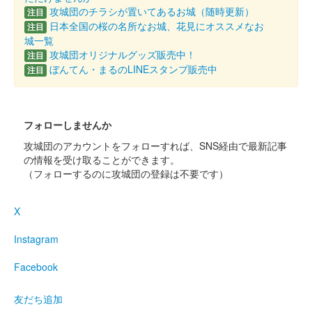
攻城団のチラシが置いてあるお城（随時更新）
注目
配布終了
日本全国の桜の名所なお城、花見にオススメなお
注目
城一覧
100枚限定
攻城団オリジナルグッズ販売中！
注目
ぼんてん・まるのLINEスタンプ販売中
注目
厩橋城（前橋城） 御城印
前橋市立前橋高等
学校書道部直書き版
フォローしませんか
攻城団のアカウントをフォローすれば、SNS経由で最新記事
販売終了
の情報を受け取ることができます。
2025年6月7、8日に開催された「群馬戦国御城印サミット
（フォローするのに攻城団の登録は不要です）
2025」の前橋市立前橋高等学校書道部のブースにて販売された
御城印。100枚限定
X
厩橋城（前橋城） 御城印
Instagram
龍虎獅子争奪 武田
Facebook
信玄公
友だち追加
2025年6月7、８日に開催された「群馬戦国御城印サミット