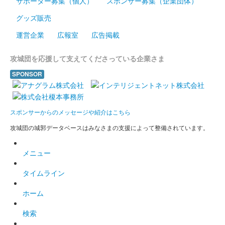
サポーター募集（個人）
スポンサー募集（企業団体）
2024年12月21、22日に開催されたお城EXPO2024のいわつき武
グッズ販売
者の倉〜関東友城集結の陣〜のブースにて販売された御城印。50
枚限定
運営企業
広報室
広告掲載
攻城団を応援して支えてくださっている企業さま
前橋城 御城印
結城秀康冬版
SPONSOR
厩橋城（前橋城） 御城印
冬限定版
スポンサーからのメッセージや紹介はこちら
攻城団の城郭データベースはみなさまの支援によって整備されています。
厩橋城（前橋城） 御城印
上杉謙信版
メニュー
タイムライン
前橋城 御城印
だるま市開催記念印
ホーム
前橋市で約400年の歴史を持ち、毎年1月に開催されるだるま市
検索
開催を記念して制作した御城印。