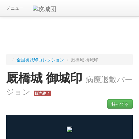
メニュー
/
全国御城印コレクション
/
厩橋城 御城印
厩橋城 御城印
病魔退散バー
ジョン
販売終了
持ってる
ログインすると入手した御城印を記録できます