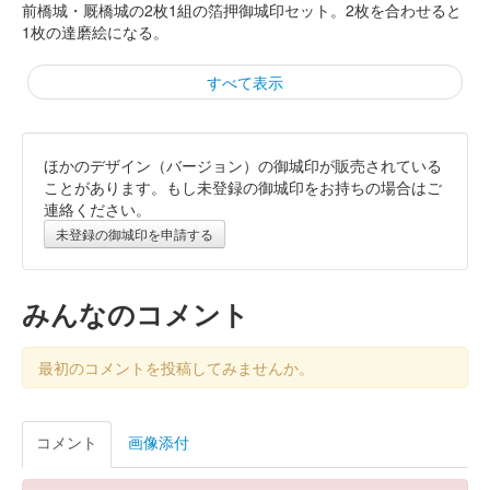
前橋城・厩橋城の2枚1組の箔押御城印セット。2枚を合わせると
1枚の達磨絵になる。
すべて表示
ほかのデザイン（バージョン）の御城印が販売されている
厩橋城 御城印
令和八年新春限定版
ことがあります。もし未登録の御城印をお持ちの場合はご
連絡ください。
未登録の御城印を申請する
厩橋城（前橋城） 御城印
令和八年新春限定
みんなのコメント
赤亀版
最初のコメントを投稿してみませんか。
厩橋城（前橋城） 御城印
令和八年新春限定
コメント
画像添付
北条高広版