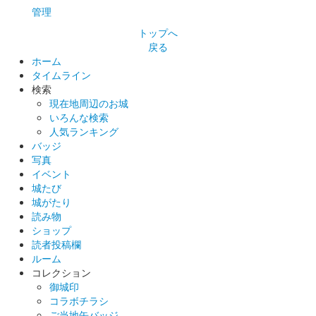
管理
トップへ
前橋城 御城印
冬限定版
戻る
ホーム
タイムライン
検索
前橋城 御城印
千両と雪ウサギ版
現在地周辺のお城
いろんな検索
人気ランキング
バッジ
前橋城 御城印
越前若狭お城フェス限定だるま版
写真
イベント
販売終了
城たび
城がたり
50枚限定
読み物
ショップ
読者投稿欄
厩橋城（前橋城） 御城印
越前若狭お城フェ
ルーム
コレクション
ス限定 上杉謙信版
御城印
コラボチラシ
販売終了
ご当地缶バッジ