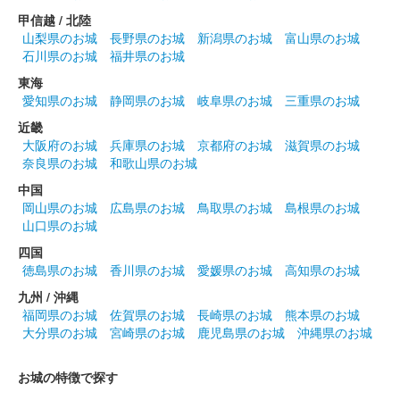
定版 銀
甲信越 / 北陸
山梨県のお城
長野県のお城
新潟県のお城
富山県のお城
販売終了
石川県のお城
福井県のお城
50枚限定
東海
愛知県のお城
静岡県のお城
岐阜県のお城
三重県のお城
前橋城 御城印
近畿
春限定夜桜版
大阪府のお城
兵庫県のお城
京都府のお城
滋賀県のお城
奈良県のお城
和歌山県のお城
中国
前橋城 御城印
春限定版
岡山県のお城
広島県のお城
鳥取県のお城
島根県のお城
山口県のお城
四国
前橋城 御城印
徳島県のお城
香川県のお城
愛媛県のお城
高知県のお城
春限定城イラスト版
九州 / 沖縄
福岡県のお城
佐賀県のお城
長崎県のお城
熊本県のお城
大分県のお城
宮崎県のお城
鹿児島県のお城
沖縄県のお城
前橋城 御城印
春限定結城秀康版
お城の特徴で探す