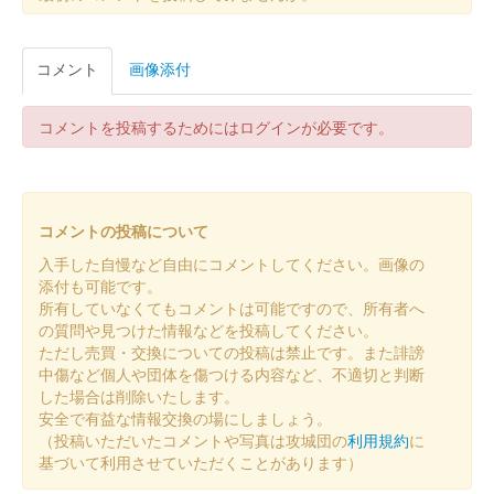
厩橋城（前橋城） 御城印
令和八年新春限定
コメント
画像添付
北条高広版
コメントを投稿するためにはログインが必要です。
前橋城 御城印
令和八年新春限定版
コメントの投稿について
前橋城 御城印
令和八年新春限定版
入手した自慢など自由にコメントしてください。画像の
添付も可能です。
所有していなくてもコメントは可能ですので、所有者へ
前橋城 御城印
の質問や見つけた情報などを投稿してください。
令和七年秋限定版
ただし売買・交換についての投稿は禁止です。また誹謗
中傷など個人や団体を傷つける内容など、不適切と判断
した場合は削除いたします。
前橋城 御城印
安全で有益な情報交換の場にしましょう。
復元図版
（投稿いただいたコメントや写真は攻城団の
利用規約
に
基づいて利用させていただくことがあります）