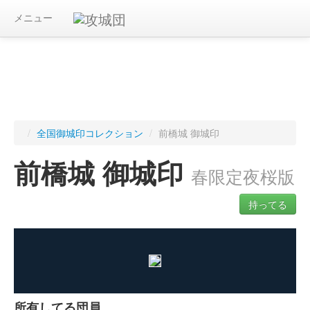
メニュー
/
全国御城印コレクション
/
前橋城 御城印
前橋城 御城印
春限定夜桜版
持ってる
ログインすると入手した御城印を記録できます
所有してる団員