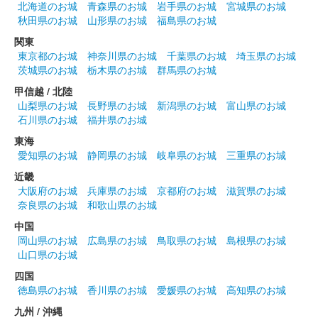
北海道のお城
青森県のお城
岩手県のお城
宮城県のお城
秋田県のお城
山形県のお城
福島県のお城
関東
前橋城 御城印
前橋百貨リニューアルオープン記念限
東京都のお城
神奈川県のお城
千葉県のお城
埼玉県のお城
茨城県のお城
栃木県のお城
群馬県のお城
定版 銀
甲信越 / 北陸
山梨県のお城
長野県のお城
新潟県のお城
富山県のお城
販売終了
石川県のお城
福井県のお城
50枚限定
東海
愛知県のお城
静岡県のお城
岐阜県のお城
三重県のお城
前橋城 御城印
近畿
春限定版
大阪府のお城
兵庫県のお城
京都府のお城
滋賀県のお城
奈良県のお城
和歌山県のお城
中国
前橋城 御城印
春限定城イラスト版
岡山県のお城
広島県のお城
鳥取県のお城
島根県のお城
山口県のお城
四国
前橋城 御城印
徳島県のお城
香川県のお城
愛媛県のお城
高知県のお城
春限定結城秀康版
九州 / 沖縄