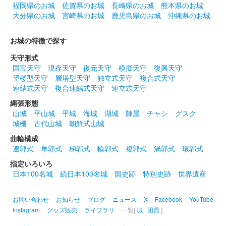
福岡県のお城
佐賀県のお城
長崎県のお城
熊本県のお城
大分県のお城
宮崎県のお城
鹿児島県のお城
沖縄県のお城
前橋城 御城印
雷神・風神春限定版
お城の特徴で探す
前橋城 御城印
天守形式
ブックマンズアカデミー前橋店限定版
国宝天守
現存天守
復元天守
模擬天守
復興天守
望楼型天守
層塔型天守
独立式天守
複合式天守
連結式天守
複合連結式天守
連立式天守
前橋城 御城印
縄張形態
お城EXPO 2024限定版
山城
平山城
平城
海城
湖城
陣屋
チャシ
グスク
城柵
古代山城
朝鮮式山城
販売終了
2024年12月21、22日に開催されたお城EXPO2024のいわつき武
曲輪構成
者の倉〜関東友城集結の陣〜のブースにて販売された御城印。50
連郭式
単郭式
梯郭式
輪郭式
複郭式
渦郭式
環郭式
枚限定
指定いろいろ
日本100名城
続日本100名城
国史跡
特別史跡
世界遺産
厩橋城（前橋城） 御城印
お城EXPO 2024限
お問い合わせ
お知らせ
ブログ
ニュース
X
Facebook
YouTube
Instagram
グッズ販売
ライブラリ
一覧[
城
|
団員
]
定版