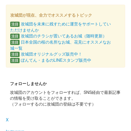
厩橋城（前橋城） 御城印
令和七年秋限定版
攻城団が現在、全力でオススメするトピック
攻城団を未来に残すために運営をサポートしてい
注目
厩橋城 御城印
NETSUGEN夏祭り限定版
ただけませんか
攻城団のチラシが置いてあるお城（随時更新）
注目
配布終了
日本全国の桜の名所なお城、花見にオススメなお
注目
城一覧
100枚限定
攻城団オリジナルグッズ販売中！
注目
ぼんてん・まるのLINEスタンプ販売中
注目
厩橋城（前橋城） 御城印
前橋市立前橋高等
学校書道部直書き版
フォローしませんか
攻城団のアカウントをフォローすれば、SNS経由で最新記事
販売終了
の情報を受け取ることができます。
2025年6月7、8日に開催された「群馬戦国御城印サミット
（フォローするのに攻城団の登録は不要です）
2025」の前橋市立前橋高等学校書道部のブースにて販売された
御城印。100枚限定
X