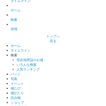
タイムライン
開催を記念して制作した御城印。
ホーム
前橋城 御城印
検索
冬限定版
管理
トップへ
前橋城 御城印
千両と雪ウサギ版
戻る
ホーム
タイムライン
検索
前橋城 御城印
越前若狭お城フェス限定だるま版
現在地周辺のお城
いろんな検索
販売終了
人気ランキング
50枚限定
バッジ
写真
イベント
城たび
厩橋城（前橋城） 御城印
越前若狭お城フェ
城がたり
読み物
ス限定 上杉謙信版
ショップ