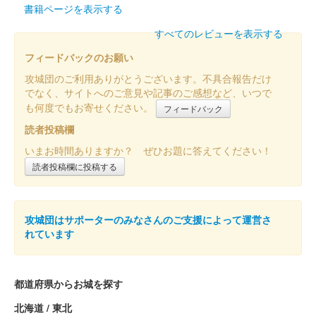
2025」にて販売。サミット終了後は前橋百貨にて販売。
書籍ページを表示する
すべてのレビューを表示する
前橋城 御城印
令和七年夏限定版
フィードバックのお願い
攻城団のご利用ありがとうございます。不具合報告だけ
でなく、サイトへのご意見や記事のご感想など、いつで
前橋城 御城印
も何度でもお寄せください。
フィードバック
前橋市立前橋高等学校書道部直書き版
読者投稿欄
販売終了
いまお時間ありますか？ ぜひお題に答えてください！
2025年6月7、8日に開催された「群馬戦国御城印サミット
読者投稿欄に投稿する
2025」の前橋市立高等学校書道部のブースにて販売された御城
印。100枚限定
攻城団はサポーターのみなさんのご支援によって運営さ
前橋城 御城印
れています
前橋百貨リニューアルオープン記念限
定版 金
都道府県からお城を探す
販売終了
北海道 / 東北
50枚限定