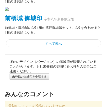
1枚の達磨絵になる。
前橋城 御城印
令和八年新春限定版
前橋城・厩橋城の2枚1組の箔押御城印セット。2枚を合わせると
1枚の達磨絵になる。
すべて表示
ほかのデザイン（バージョン）の御城印が販売されている
厩橋城 御城印
令和八年新春限定版
ことがあります。もし未登録の御城印をお持ちの場合はご
連絡ください。
未登録の御城印を申請する
厩橋城（前橋城） 御城印
令和八年新春限定
みんなのコメント
赤亀版
最初のコメントを投稿してみませんか。