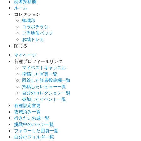
読者投稿欄
販売終了
ルーム
コレクション
50枚限定
御城印
コラボチラシ
ご当地缶バッジ
厩橋城（前橋城） 御城印
越前若狭お城フェ
お城トレカ
閉じる
ス限定 上杉謙信【琵】版
マイページ
各種プロフィールリンク
販売終了
マイベストキャッスル
50枚限定
投稿した写真一覧
回答した読者投稿欄一覧
投稿したレビュー一覧
厩橋城（前橋城） 御城印
自分のコレクション一覧
越前若狭お城フェ
参加したイベント一覧
各種設定変更
ス限定 上杉謙信【龍】版
攻城済み一覧
行きたいお城一覧
販売終了
挑戦中のバッジ一覧
50枚限定
フォローした団員一覧
自分のフォルダ一覧