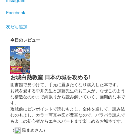
厩橋城（前橋城） 御城印
Instagram
龍虎獅子争奪 武田
Facebook
信玄公
友だち追加
2025年6月7、８日に開催された「群馬戦国御城印サミット
2025」にて販売。サミット終了後は前橋百貨にて販売。
今日のレビュー
厩橋城（前橋城） 御城印
龍虎獅子争奪 上杉
謙信公
お城白熱教室 日本の城を攻める!
2025年6月7、8日に開催された「群馬戦国御城印サミット
図書館で見つけて、手元に置きたくなり購入した本です。
2025」にて販売。サミット終了後は前橋百貨にて販売。
お城を愛する中井先生と加藤先生のお二人が、なぜこのよう
な構造なのかまで縄張りから読み解いていく、画期的な本で
す。
厩橋城（前橋城） 御城印
龍虎獅子争奪 北条
攻城前にピンポイントで読むもよし、全体を通して、読み込
むのもよし、カラー写真や図が豊富なので、パラパラ読んで
氏康公
もよしの初心者からエキスパートまで楽しめるお城本です。
（
黒まめさん）
2025年6月7、8日に開催された「群馬戦国御城印サミット