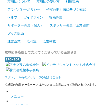
攻城団について
攻城団の使い方
利用規約
販売終了
プライバシーポリシー
特定商取引法に基づく表記
2024年12月21、22日に開催されたお城EXPO2024のいわつき武
者の倉〜関東友城集結の陣〜のブースにて販売された御城印。50
ヘルプ
ガイドライン
寄稿募集
枚限定
サポーター募集（個人）
スポンサー募集（企業団体）
グッズ販売
前橋城 御城印
結城秀康冬版
運営企業
広報室
広告掲載
攻城団を応援して支えてくださっている企業さま
厩橋城（前橋城） 御城印
冬限定版
SPONSOR
厩橋城（前橋城） 御城印
上杉謙信版
スポンサーからのメッセージや紹介はこちら
攻城団の城郭データベースはみなさまの支援によって整備されています。
前橋城 御城印
だるま市開催記念印
メニュー
前橋市で約400年の歴史を持ち、毎年1月に開催されるだるま市