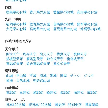
前橋城 御城印
四国
雷神・風神春限定版
徳島県のお城
香川県のお城
愛媛県のお城
高知県のお城
九州 / 沖縄
福岡県のお城
佐賀県のお城
長崎県のお城
熊本県のお城
前橋城 御城印
ブックマンズアカデミー前橋店限定版
大分県のお城
宮崎県のお城
鹿児島県のお城
沖縄県のお城
お城の特徴で探す
前橋城 御城印
お城EXPO 2024限定版
天守形式
国宝天守
現存天守
復元天守
模擬天守
復興天守
販売終了
望楼型天守
層塔型天守
独立式天守
複合式天守
2024年12月21、22日に開催されたお城EXPO2024のいわつき武
連結式天守
複合連結式天守
連立式天守
者の倉〜関東友城集結の陣〜のブースにて販売された御城印。50
縄張形態
枚限定
山城
平山城
平城
海城
湖城
陣屋
チャシ
グスク
城柵
古代山城
朝鮮式山城
曲輪構成
厩橋城（前橋城） 御城印
お城EXPO 2024限
連郭式
単郭式
梯郭式
輪郭式
複郭式
渦郭式
環郭式
指定いろいろ
定版
日本100名城
続日本100名城
国史跡
特別史跡
世界遺産