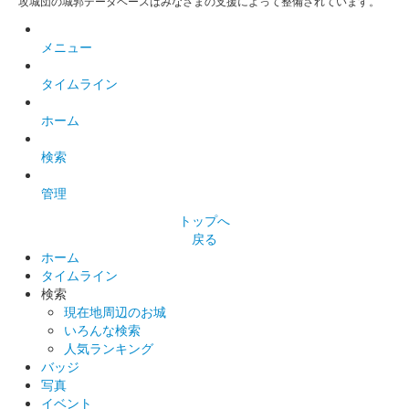
攻城団の城郭データベースはみなさまの支援によって整備されています。
メニュー
前橋城 御城印
冬限定版
タイムライン
ホーム
前橋城 御城印
千両と雪ウサギ版
検索
管理
前橋城 御城印
越前若狭お城フェス限定だるま版
トップへ
戻る
販売終了
ホーム
50枚限定
タイムライン
検索
現在地周辺のお城
いろんな検索
厩橋城（前橋城） 御城印
越前若狭お城フェ
人気ランキング
バッジ
ス限定 上杉謙信版
写真
イベント