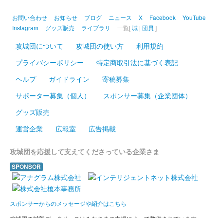
販売終了
2024年12月21、22日に開催されたお城EXPO2024のいわつき武
お問い合わせ
お知らせ
ブログ
ニュース
X
Facebook
YouTube
者の倉〜関東友城集結の陣〜のブースにて販売された御城印。50
Instagram
グッズ販売
ライブラリ
一覧[
城
|
団員
]
枚限定
攻城団について
攻城団の使い方
利用規約
プライバシーポリシー
特定商取引法に基づく表記
前橋城 御城印
結城秀康冬版
ヘルプ
ガイドライン
寄稿募集
サポーター募集（個人）
スポンサー募集（企業団体）
厩橋城（前橋城） 御城印
冬限定版
グッズ販売
運営企業
広報室
広告掲載
厩橋城（前橋城） 御城印
上杉謙信版
攻城団を応援して支えてくださっている企業さま
SPONSOR
前橋城 御城印
だるま市開催記念印
スポンサーからのメッセージや紹介はこちら
前橋市で約400年の歴史を持ち、毎年1月に開催されるだるま市
開催を記念して制作した御城印。