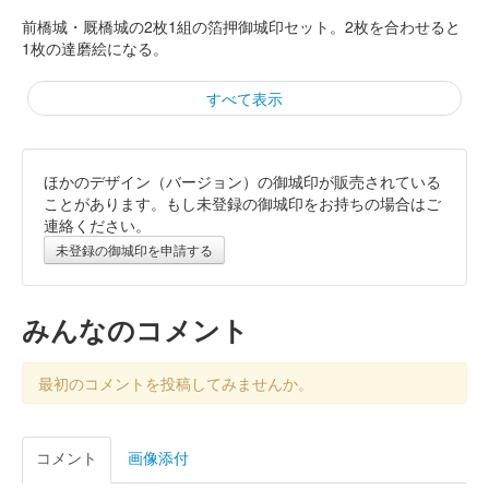
前橋城・厩橋城の2枚1組の箔押御城印セット。2枚を合わせると
1枚の達磨絵になる。
すべて表示
ほかのデザイン（バージョン）の御城印が販売されている
厩橋城 御城印
令和八年新春限定版
ことがあります。もし未登録の御城印をお持ちの場合はご
連絡ください。
未登録の御城印を申請する
厩橋城（前橋城） 御城印
令和八年新春限定
みんなのコメント
赤亀版
最初のコメントを投稿してみませんか。
厩橋城（前橋城） 御城印
令和八年新春限定
コメント
画像添付
北条高広版