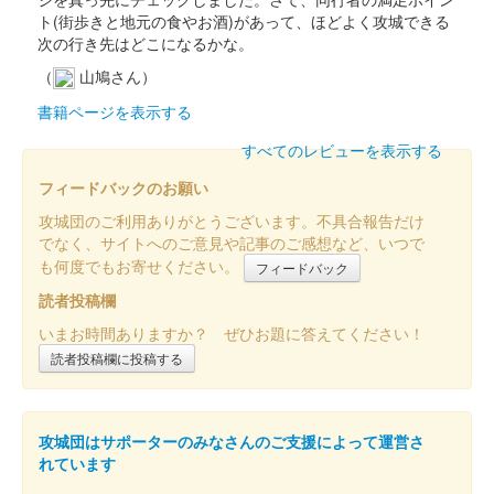
ト(街歩きと地元の食やお酒)があって、ほどよく攻城できる
次の行き先はどこになるかな。
前橋城 御城印
前橋市立前橋高等学校書道部直書き版
（
山鳩さん）
書籍ページを表示する
販売終了
2025年6月7、8日に開催された「群馬戦国御城印サミット
すべてのレビューを表示する
2025」の前橋市立高等学校書道部のブースにて販売された御城
フィードバックのお願い
印。100枚限定
攻城団のご利用ありがとうございます。不具合報告だけ
でなく、サイトへのご意見や記事のご感想など、いつで
前橋城 御城印
も何度でもお寄せください。
フィードバック
前橋百貨リニューアルオープン記念限
読者投稿欄
定版 金
いまお時間ありますか？ ぜひお題に答えてください！
販売終了
読者投稿欄に投稿する
50枚限定
攻城団はサポーターのみなさんのご支援によって運営さ
前橋城 御城印
れています
前橋百貨リニューアルオープン記念限