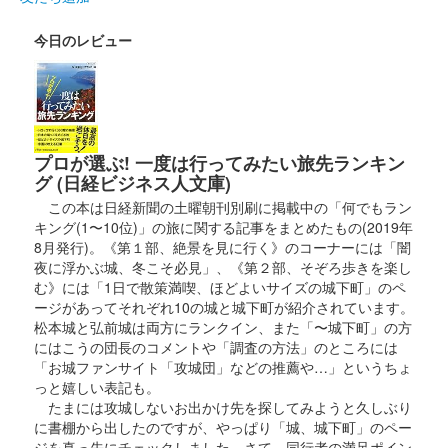
2025」にて販売。サミット終了後は前橋百貨にて販売。
今日のレビュー
厩橋城（前橋城） 御城印
龍虎獅子争奪 上杉
謙信公
プロが選ぶ! 一度は行ってみたい旅先ランキン
2025年6月7、8日に開催された「群馬戦国御城印サミット
グ (日経ビジネス人文庫)
2025」にて販売。サミット終了後は前橋百貨にて販売。
この本は日経新聞の土曜朝刊別刷に掲載中の「何でもラン
キング(1〜10位)」の旅に関する記事をまとめたもの(2019年
8月発行)。《第１部、絶景を見に行く》のコーナーには「闇
厩橋城（前橋城） 御城印
龍虎獅子争奪 北条
夜に浮かぶ城、冬こそ必見」、《第２部、そぞろ歩きを楽し
む》には「1日で散策満喫、ほどよいサイズの城下町」のペ
氏康公
ージがあってそれぞれ10の城と城下町が紹介されています。
松本城と弘前城は両方にランクイン、また「〜城下町」の方
2025年6月7、8日に開催された「群馬戦国御城印サミット
にはこうの団長のコメントや「調査の方法」のところには
2025」にて販売。サミット終了後は前橋百貨にて販売。
「お城ファンサイト「攻城団」などの推薦や…」というちょ
っと嬉しい表記も。
たまには攻城しないお出かけ先を探してみようと久しぶり
前橋城 御城印
に書棚から出したのですが、やっぱり「城、城下町」のペー
令和七年夏限定版
ジを真っ先にチェックしました。さて、同行者の満足ポイン