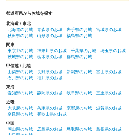
定版 銀
都道府県からお城を探す
販売終了
北海道 / 東北
50枚限定
北海道のお城
青森県のお城
岩手県のお城
宮城県のお城
秋田県のお城
山形県のお城
福島県のお城
関東
前橋城 御城印
春限定夜桜版
東京都のお城
神奈川県のお城
千葉県のお城
埼玉県のお城
茨城県のお城
栃木県のお城
群馬県のお城
甲信越 / 北陸
前橋城 御城印
山梨県のお城
長野県のお城
新潟県のお城
富山県のお城
春限定版
石川県のお城
福井県のお城
東海
愛知県のお城
静岡県のお城
岐阜県のお城
三重県のお城
前橋城 御城印
春限定城イラスト版
近畿
大阪府のお城
兵庫県のお城
京都府のお城
滋賀県のお城
奈良県のお城
和歌山県のお城
前橋城 御城印
春限定結城秀康版
中国
岡山県のお城
広島県のお城
鳥取県のお城
島根県のお城
山口県のお城