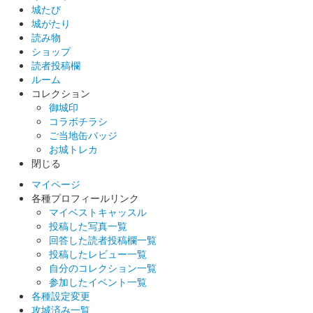
販売終了
城たび
城がたり
50枚限定
読み物
ショップ
読者投稿欄
厩橋城（前橋城） 御城印
越前若狭お城フェ
ルーム
コレクション
ス限定 上杉謙信【琵】版
御城印
コラボチラシ
販売終了
ご当地缶バッジ
お城トレカ
50枚限定
閉じる
マイページ
厩橋城（前橋城） 御城印
各種プロフィールリンク
越前若狭お城フェ
マイベストキャッスル
投稿した写真一覧
ス限定 上杉謙信【龍】版
回答した読者投稿欄一覧
投稿したレビュー一覧
販売終了
自分のコレクション一覧
50枚限定
参加したイベント一覧
各種設定変更
攻城済み一覧