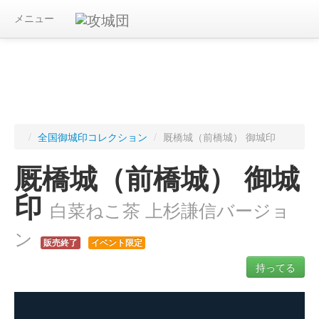
メニュー
/
全国御城印コレクション
/
厩橋城（前橋城） 御城印
厩橋城（前橋城） 御城
印
白菜ねこ茶 上杉謙信バージョ
ン
販売終了
イベント限定
持ってる
ログインすると入手した御城印を記録できます