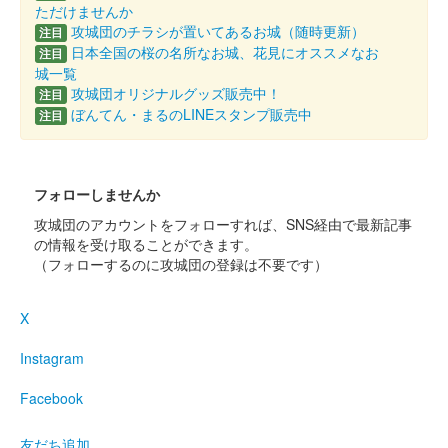
厩橋城 御城印
NETSUGEN夏祭り限定版
ただけませんか
攻城団のチラシが置いてあるお城（随時更新）
注目
配布終了
日本全国の桜の名所なお城、花見にオススメなお
注目
城一覧
100枚限定
攻城団オリジナルグッズ販売中！
注目
ぼんてん・まるのLINEスタンプ販売中
注目
厩橋城（前橋城） 御城印
前橋市立前橋高等
学校書道部直書き版
フォローしませんか
攻城団のアカウントをフォローすれば、SNS経由で最新記事
販売終了
の情報を受け取ることができます。
2025年6月7、8日に開催された「群馬戦国御城印サミット
（フォローするのに攻城団の登録は不要です）
2025」の前橋市立前橋高等学校書道部のブースにて販売された
御城印。100枚限定
X
厩橋城（前橋城） 御城印
Instagram
龍虎獅子争奪 武田
Facebook
信玄公
友だち追加
2025年6月7、８日に開催された「群馬戦国御城印サミット