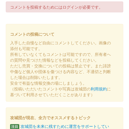
コメントを投稿するためにはログインが必要です。
前橋城 御城印
令和八年新春限定版
コメントの投稿について
前橋城 御城印
令和八年新春限定版
入手した自慢など自由にコメントしてください。画像の
添付も可能です。
所有していなくてもコメントは可能ですので、所有者へ
前橋城 御城印
の質問や見つけた情報などを投稿してください。
令和七年秋限定版
ただし売買・交換についての投稿は禁止です。また誹謗
中傷など個人や団体を傷つける内容など、不適切と判断
した場合は削除いたします。
前橋城 御城印
安全で有益な情報交換の場にしましょう。
復元図版
（投稿いただいたコメントや写真は攻城団の
利用規約
に
基づいて利用させていただくことがあります）
厩橋城（前橋城） 御城印
令和七年秋限定版
攻城団が現在、全力でオススメするトピック
攻城団を未来に残すために運営をサポートしてい
注目