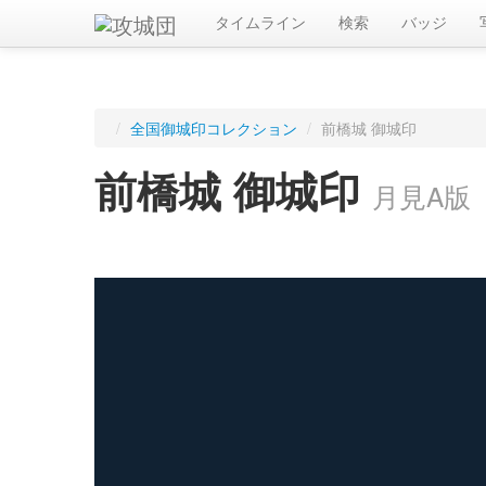
タイムライン
検索
バッジ
/
全国御城印コレクション
/
前橋城 御城印
前橋城 御城印
月見A版
ログインすると入手した御城印を記録できます