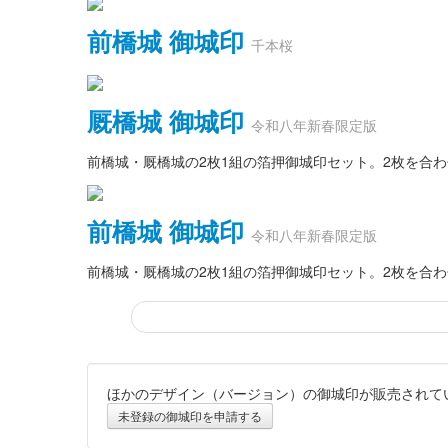
前橋城 御城印
千本桜
厩橋城 御城印
令和八年新春限定版
前橋城・厩橋城の2枚1組の箔押御城印セット。2枚を合
前橋城 御城印
令和八年新春限定版
前橋城・厩橋城の2枚1組の箔押御城印セット。2枚を合
ほかのデザイン（バージョン）の御城印が販売されて
厩橋城 御城印
令和八年新春限定版
未登録の御城印を申請する