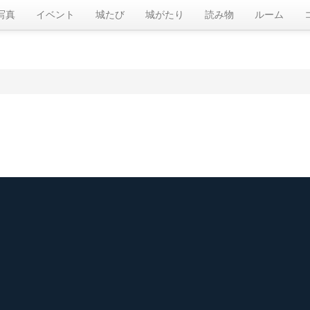
写真
イベント
城たび
城がたり
読み物
ルーム