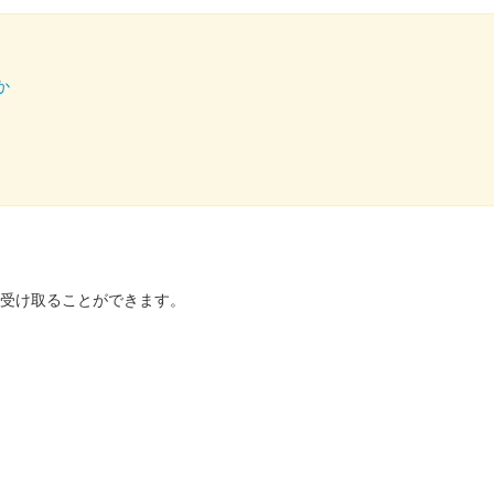
限定版
か
を受け取ることができます。
橋高等学校書道部直書き版
ト2025」の前橋市立前橋高等学校書道部のブースにて販売された御城印。
奪 武田信玄公