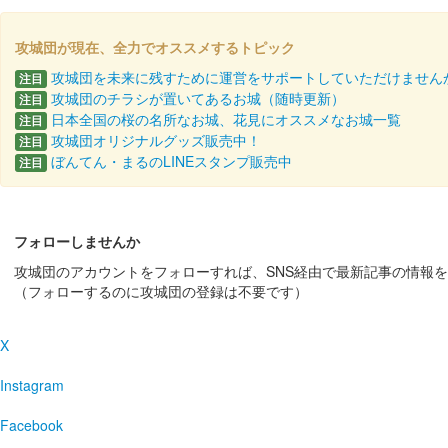
攻城団が現在、全力でオススメするトピック
厩橋城（前橋城） 御城印
令和七年秋
攻城団を未来に残すために運営をサポートしていただけません
注目
攻城団のチラシが置いてあるお城（随時更新）
注目
日本全国の桜の名所なお城、花見にオススメなお城一覧
注目
攻城団オリジナルグッズ販売中！
厩橋城 御城印
注目
NETSUGEN夏祭り限定版
ぼんてん・まるのLINEスタンプ販売中
注目
配布終了
100枚限定
フォローしませんか
攻城団のアカウントをフォローすれば、SNS経由で最新記事の情報
厩橋城（前橋城） 御城印
（フォローするのに攻城団の登録は不要です）
前橋市立前
販売終了
X
2025年6月7、8日に開催された「群馬戦国御城印サミッ
Instagram
厩橋城（前橋城） 御城印
Facebook
龍虎獅子争