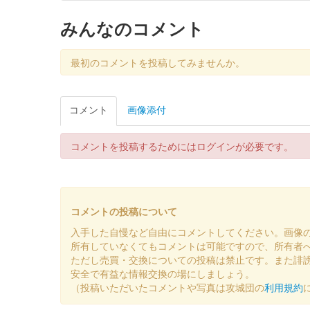
厩橋城（前橋城） 御城印
みんなのコメント
令和八年新
最初のコメントを投稿してみませんか。
厩橋城（前橋城） 御城印
令和八年新
コメント
画像添付
前橋城 御城印
令和八年新春限定版
コメントを投稿するためにはログインが必要です。
前橋城 御城印
令和八年新春限定版
コメントの投稿について
入手した自慢など自由にコメントしてください。画像
前橋城 御城印
所有していなくてもコメントは可能ですので、所有者
令和七年秋限定版
ただし売買・交換についての投稿は禁止です。また誹
安全で有益な情報交換の場にしましょう。
（投稿いただいたコメントや写真は攻城団の
利用規約
前橋城 御城印
復元図版