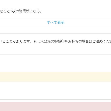
わせると1枚の達磨絵になる。
すべて表示
いることがあります。もし未登録の御城印をお持ちの場合はご連絡くだ
春限定 赤亀版
春限定 北条高広版