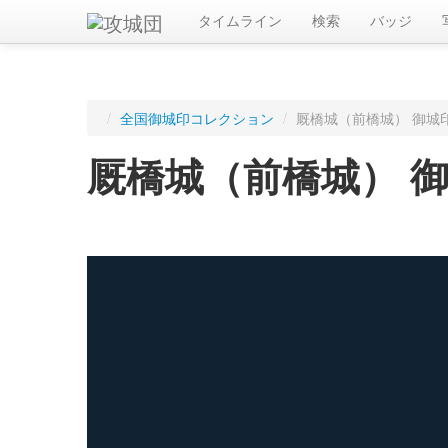
タイムライン
検索
バッジ
/
全国御城印コレクション
/
厩橋城（前橋城） 御城
厩橋城（前橋城） 
ログインすると入手した御城印を記録できます