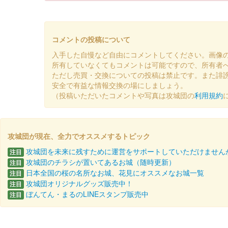
前橋城 御城印
令和八年新春限定版
コメントの投稿について
入手した自慢など自由にコメントしてください。画像
前橋城 御城印
所有していなくてもコメントは可能ですので、所有者
令和七年秋限定版
ただし売買・交換についての投稿は禁止です。また誹
安全で有益な情報交換の場にしましょう。
（投稿いただいたコメントや写真は攻城団の
利用規約
前橋城 御城印
復元図版
攻城団が現在、全力でオススメするトピック
厩橋城（前橋城） 御城印
令和七年秋
攻城団を未来に残すために運営をサポートしていただけません
注目
攻城団のチラシが置いてあるお城（随時更新）
注目
日本全国の桜の名所なお城、花見にオススメなお城一覧
注目
攻城団オリジナルグッズ販売中！
厩橋城 御城印
注目
NETSUGEN夏祭り限定版
ぼんてん・まるのLINEスタンプ販売中
注目
配布終了
100枚限定