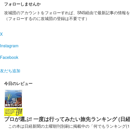
フォローしませんか
攻城団のアカウントをフォローすれば、SNS経由で最新記事の情報
厩橋城（前橋城） 御城印
（フォローするのに攻城団の登録は不要です）
前橋市立前
販売終了
X
2025年6月7、8日に開催された「群馬戦国御城印サミッ
Instagram
厩橋城（前橋城） 御城印
Facebook
龍虎獅子争
友だち追加
2025年6月7、８日に開催された「群馬戦国御城印サミ
今日のレビュー
厩橋城（前橋城） 御城印
龍虎獅子争
2025年6月7、8日に開催された「群馬戦国御城印サミッ
プロが選ぶ! 一度は行ってみたい旅先ランキング (日
厩橋城（前橋城） 御城印
龍虎獅子争
この本は日経新聞の土曜朝刊別刷に掲載中の「何でもランキング(1〜