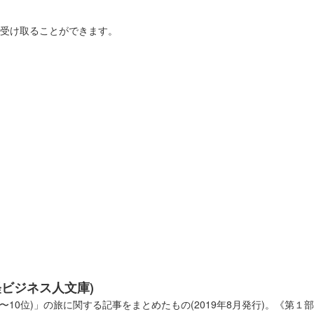
を受け取ることができます。
橋高等学校書道部直書き版
ト2025」の前橋市立前橋高等学校書道部のブースにて販売された御城印。
奪 武田信玄公
ット2025」にて販売。サミット終了後は前橋百貨にて販売。
奪 上杉謙信公
ト2025」にて販売。サミット終了後は前橋百貨にて販売。
経ビジネス人文庫)
奪 北条氏康公
10位)」の旅に関する記事をまとめたもの(2019年8月発行)。《第