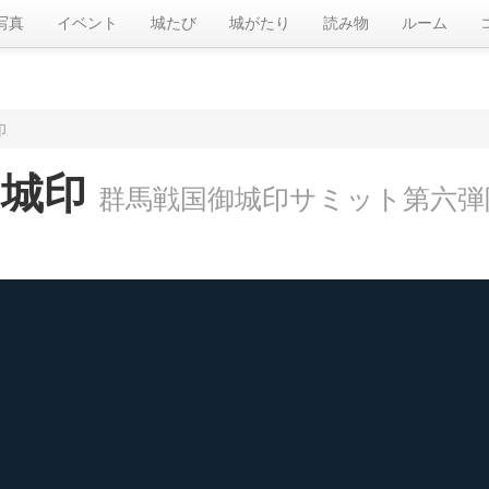
写真
イベント
城たび
城がたり
読み物
ルーム
印
御城印
群馬戦国御城印サミット第六弾