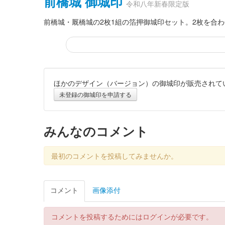
前橋城 御城印
令和八年新春限定版
前橋城・厩橋城の2枚1組の箔押御城印セット。2枚を合
ほかのデザイン（バージョン）の御城印が販売されて
厩橋城 御城印
令和八年新春限定版
未登録の御城印を申請する
厩橋城（前橋城） 御城印
みんなのコメント
令和八年新
最初のコメントを投稿してみませんか。
厩橋城（前橋城） 御城印
令和八年新
コメント
画像添付
前橋城 御城印
令和八年新春限定版
コメントを投稿するためにはログインが必要です。