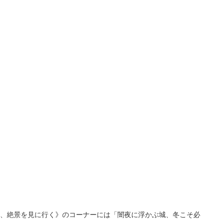
100枚限定
１部、絶景を見に行く》のコーナーには「闇夜に浮かぶ城、冬こそ必