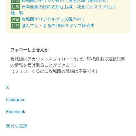
攻城団のチラシが置いてあるお城（随時更新）
注目
日本全国の桜の名所なお城、花見にオススメなお
注目
上田城 御城印
城一覧
真田昌幸版
攻城団オリジナルグッズ販売中！
注目
ぼんてん・まるのLINEスタンプ販売中
注目
上田城 御城印
第二次上田合戦版
フォローしませんか
攻城団のアカウントをフォローすれば、SNS経由で最新記事
上田城 御城印
歴代城主版
の情報を受け取ることができます。
（フォローするのに攻城団の登録は不要です）
上田城 御城印
X
令和7年夏版
Instagram
販売終了
Facebook
上田城 御城印
令和7年春 4月・5月版
友だち追加
販売終了