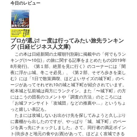
今日のレビュー
上田城 御城印
真田昌幸 春の陣
販売終了
プロが選ぶ! 一度は行ってみたい旅先ランキン
グ (日経ビジネス人文庫)
上田城 御城印
この本は日経新聞の土曜朝刊別刷に掲載中の「何でもラン
春限定特別紙版（緑）
キング(1〜10位)」の旅に関する記事をまとめたもの(2019年
8月発行)。《第１部、絶景を見に行く》のコーナーには「闇
販売終了
夜に浮かぶ城、冬こそ必見」、《第２部、そぞろ歩きを楽し
む》には「1日で散策満喫、ほどよいサイズの城下町」のペ
ージがあってそれぞれ10の城と城下町が紹介されています。
上田城 御城印
令和7年春 3月版
松本城と弘前城は両方にランクイン、また「〜城下町」の方
にはこうの団長のコメントや「調査の方法」のところには
販売終了
「お城ファンサイト「攻城団」などの推薦や…」というちょ
っと嬉しい表記も。
たまには攻城しないお出かけ先を探してみようと久しぶり
上田城 御城印
に書棚から出したのですが、やっぱり「城、城下町」のペー
令和七年新春版
ジを真っ先にチェックしました。さて、同行者の満足ポイン
ト(街歩きと地元の食やお酒)があって、ほどよく攻城できる
販売終了