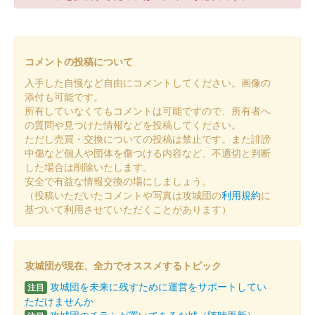
上田城 御城印
令和7年 切り絵秋版 第2版
販売終了
もみじの色付きに合わせて、第1版から紙色がオレンジから赤に
コメントの投稿について
変更されている。
入手した自慢など自由にコメントしてください。画像の
添付も可能です。
上田城 御城印
所有していなくてもコメントは可能ですので、所有者へ
令和7年 切り絵秋版 第1版
の質問や見つけた情報などを投稿してください。
ただし売買・交換についての投稿は禁止です。また誹謗
販売終了
中傷など個人や団体を傷つける内容など、不適切と判断
した場合は削除いたします。
安全で有益な情報交換の場にしましょう。
上田城 御城印
令和7年秋版
（投稿いただいたコメントや写真は攻城団の
利用規約
に
基づいて利用させていただくことがあります）
販売終了
上田城 御城印
攻城団が現在、全力でオススメするトピック
夏限定特別紙版
攻城団を未来に残すために運営をサポートしてい
注目
販売終了
ただけませんか