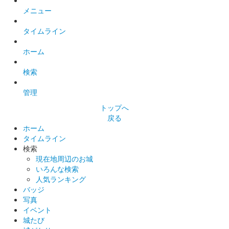
メニュー
上田城 御城印
令和5年冬版
タイムライン
販売終了
ホーム
検索
上田城 御城印
令和5年11月限定版
管理
販売終了
トップへ
令和5年秋版からもみじスタンプの色が変更になっている。
戻る
ホーム
タイムライン
上田城 御城印
検索
夜景版
現在地周辺のお城
いろんな検索
人気ランキング
上田城 御城印
バッジ
昼景版
写真
イベント
城たび