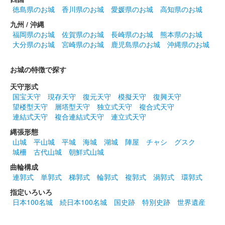
販売終了
徳島県のお城
香川県のお城
愛媛県のお城
高知県のお城
緑色の和紙に朱色の染料にて手書きでデザインされている御城
九州 / 沖縄
印。家紋は銀色で押印されている。
福岡県のお城
佐賀県のお城
長崎県のお城
熊本県のお城
大分県のお城
宮崎県のお城
鹿児島県のお城
沖縄県のお城
上田城 御城印
お城の特徴で探す
令和六年春版
天守形式
販売終了
国宝天守
現存天守
復元天守
模擬天守
復興天守
望楼型天守
層塔型天守
独立式天守
複合式天守
連結式天守
複合連結式天守
連立式天守
上田城 御城印
春限定版
縄張形態
山城
平山城
平城
海城
湖城
陣屋
チャシ
グスク
販売終了
城柵
古代山城
朝鮮式山城
ピンク色の和紙に朱色の染料にて手書きにてデザインされている
曲輪構成
御城印。家紋は金色で押印されている。
連郭式
単郭式
梯郭式
輪郭式
複郭式
渦郭式
環郭式
指定いろいろ
上田城 御城印
日本100名城
続日本100名城
国史跡
特別史跡
世界遺産
登久姫戦国文字版 金文字