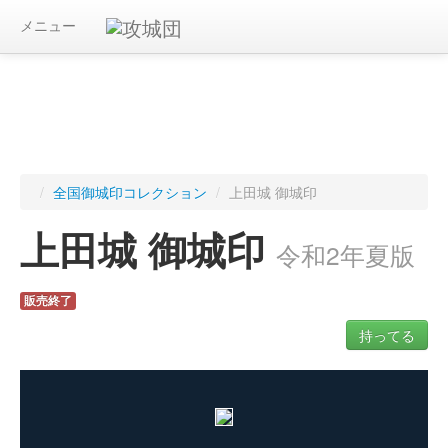
メニュー
/
全国御城印コレクション
/
上田城 御城印
上田城 御城印
令和2年夏版
販売終了
持ってる
ログインすると入手した御城印を記録できます