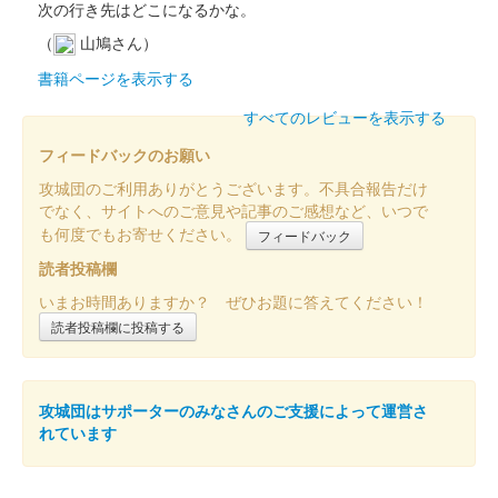
次の行き先はどこになるかな。
（
山鳩さん）
上田城 御城印
令和六年冬版
書籍ページを表示する
販売終了
すべてのレビューを表示する
フィードバックのお願い
上田城 御城印
攻城団のご利用ありがとうございます。不具合報告だけ
令和6年秋 スタンプ色違い版
でなく、サイトへのご意見や記事のご感想など、いつで
も何度でもお寄せください。
フィードバック
販売終了
読者投稿欄
いまお時間ありますか？ ぜひお題に答えてください！
上田城 御城印
令和6年秋 第1版
読者投稿欄に投稿する
販売終了
第1版は城の印が青色
攻城団はサポーターのみなさんのご支援によって運営さ
れています
上田城 御城印
秋限定特別紙版