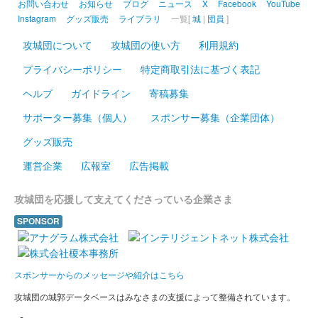
販売終了
お問い合わせ
お知らせ
ブログ
ニュース
X
Facebook
YouTube
Instagram
グッズ販売
ライブラリ
一覧[
城
|
団員
]
登久姫氏による直筆の御城印。
攻城団について
攻城団の使い方
利用規約
上田城 御城印
プライバシーポリシー
特定商取引法に基づく表記
新春金文字版
ヘルプ
ガイドライン
寄稿募集
販売終了
サポーター募集（個人）
スポンサー募集（企業団体）
元旦のみ、日付が元旦表記で、それ以外の日は通常の日付が書か
れている。
グッズ販売
運営企業
広報室
広告掲載
上田城 御城印
新春金文字版 紙変更バージョン
攻城団を応援して支えてくださっている企業さま
販売終了
SPONSOR
上田城 御城印
令和五年 冬バージョン
スポンサーからのメッセージや紹介はこちら
販売終了
攻城団の城郭データベースはみなさまの支援によって整備されています。