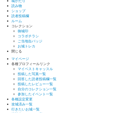
上田城 御城印
城がたり
登久姫戦国文字版
読み物
ショップ
販売終了
読者投稿欄
登久姫氏による直筆の御城印。
ルーム
コレクション
御城印
上田城 御城印
コラボチラシ
切り絵版
ご当地缶バッジ
お城トレカ
販売終了
閉じる
マイページ
上田城 御城印
各種プロフィールリンク
令和5年秋版
マイベストキャッスル
投稿した写真一覧
販売終了
回答した読者投稿欄一覧
投稿したレビュー一覧
自分のコレクション一覧
上田城 御城印
令和5年秋版（家紋赤)
参加したイベント一覧
各種設定変更
販売終了
攻城済み一覧
行きたいお城一覧
販売初日から数日間のみ発売されていた家紋のスタンプの色が赤