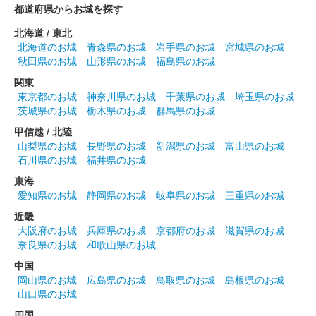
都道府県からお城を探す
販売終了
北海道 / 東北
北海道のお城
青森県のお城
岩手県のお城
宮城県のお城
上田城 御城印
秋田県のお城
山形県のお城
福島県のお城
夏限定特別紙版
関東
販売終了
東京都のお城
神奈川県のお城
千葉県のお城
埼玉県のお城
茨城県のお城
栃木県のお城
群馬県のお城
甲信越 / 北陸
上田城 御城印
令和六年夏版
山梨県のお城
長野県のお城
新潟県のお城
富山県のお城
石川県のお城
福井県のお城
販売終了
東海
愛知県のお城
静岡県のお城
岐阜県のお城
三重県のお城
上田城 御城印
近畿
令和六年春版 その2
大阪府のお城
兵庫県のお城
京都府のお城
滋賀県のお城
奈良県のお城
和歌山県のお城
販売終了
中国
岡山県のお城
広島県のお城
鳥取県のお城
島根県のお城
上田城 御城印
山口県のお城
春限定版 その2
四国