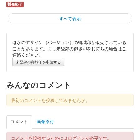
販売終了
すべて表示
ほかのデザイン（バージョン）の御城印が販売されている
上田城 御城印
令和8年新春版
ことがあります。もし未登録の御城印をお持ちの場合はご
連絡ください。
販売終了
未登録の御城印を申請する
上田城 御城印
令和7年冬版
みんなのコメント
販売終了
最初のコメントを投稿してみませんか。
上田城 御城印
仙石忠政版
コメント
画像添付
コメントを投稿するためにはログインが必要です。