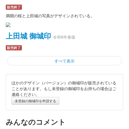
販売終了
満開の桜と上田城の写真がデザインされている。
上田城 御城印
令和8年春版
販売終了
すべて表示
ほかのデザイン（バージョン）の御城印が販売されている
上田城 御城印
令和8年新春版
ことがあります。もし未登録の御城印をお持ちの場合はご
連絡ください。
販売終了
未登録の御城印を申請する
上田城 御城印
令和7年冬版
みんなのコメント