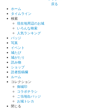
戻る
ホーム
タイムライン
上田城 御城印
検索
登久姫戦国文字版
現在地周辺のお城
いろんな検索
販売終了
人気ランキング
登久姫氏による直筆の御城印。
バッジ
写真
イベント
上田城 御城印
城たび
切り絵版
城がたり
読み物
販売終了
ショップ
読者投稿欄
ルーム
上田城 御城印
令和5年秋版
コレクション
御城印
販売終了
コラボチラシ
ご当地缶バッジ
お城トレカ
上田城 御城印
閉じる
令和5年秋版（家紋赤)