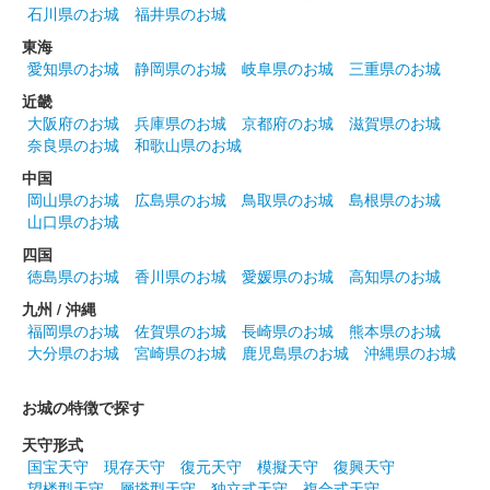
上田城 御城印
石川県のお城
福井県のお城
令和六年春版 その2
東海
販売終了
愛知県のお城
静岡県のお城
岐阜県のお城
三重県のお城
近畿
大阪府のお城
兵庫県のお城
京都府のお城
滋賀県のお城
上田城 御城印
春限定版 その2
奈良県のお城
和歌山県のお城
中国
販売終了
岡山県のお城
広島県のお城
鳥取県のお城
島根県のお城
緑色の和紙に朱色の染料にて手書きでデザインされている御城
山口県のお城
印。家紋は銀色で押印されている。
四国
徳島県のお城
香川県のお城
愛媛県のお城
高知県のお城
上田城 御城印
九州 / 沖縄
令和六年春版
福岡県のお城
佐賀県のお城
長崎県のお城
熊本県のお城
大分県のお城
宮崎県のお城
鹿児島県のお城
沖縄県のお城
販売終了
お城の特徴で探す
上田城 御城印
春限定版
天守形式
国宝天守
現存天守
復元天守
模擬天守
復興天守
販売終了
望楼型天守
層塔型天守
独立式天守
複合式天守