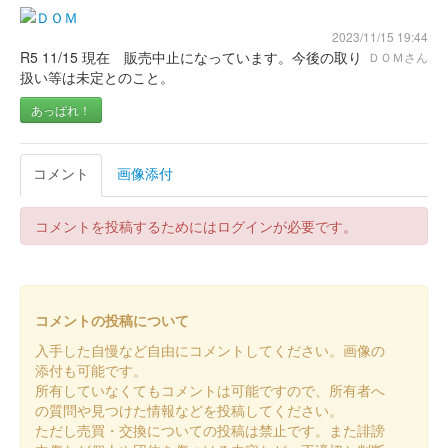
販売終了
2023/11/15 19:44
R5 11/15 現在 販売中止になっています。今後の取り
ＤＯＭさん
上田城 御城印
仙石忠政版
扱い等は未定とのこと。
あっぱれ！
上田城 御城印
令和7年 切り絵秋版 第2版
コメント
画像添付
販売終了
もみじの色付きに合わせて、第1版から紙色がオレンジから赤に
コメントを投稿するためにはログインが必要です。
変更されている。
上田城 御城印
令和7年 切り絵秋版 第1版
コメントの投稿について
入手した自慢など自由にコメントしてください。画像の
販売終了
添付も可能です。
所有していなくてもコメントは可能ですので、所有者へ
の質問や見つけた情報などを投稿してください。
上田城 御城印
令和7年秋版
ただし売買・交換についての投稿は禁止です。また誹謗