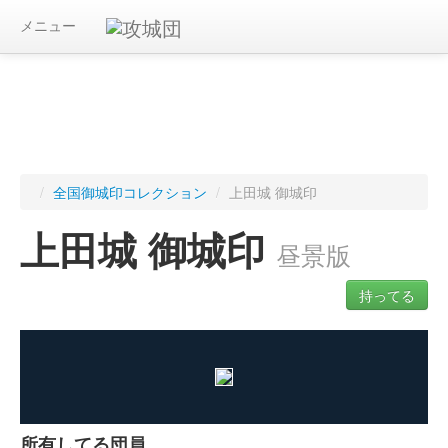
メニュー
/
全国御城印コレクション
/
上田城 御城印
上田城 御城印
昼景版
持ってる
ログインすると入手した御城印を記録できます
所有してる団員