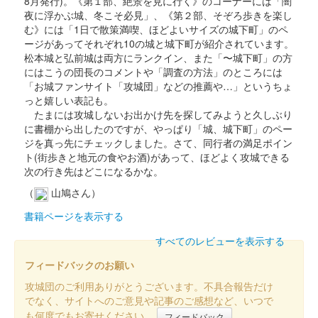
8月発行)。《第１部、絶景を見に行く》のコーナーには「闇
夜に浮かぶ城、冬こそ必見」、《第２部、そぞろ歩きを楽し
販売終了
む》には「1日で散策満喫、ほどよいサイズの城下町」のペ
ージがあってそれぞれ10の城と城下町が紹介されています。
松本城と弘前城は両方にランクイン、また「〜城下町」の方
上田城 御城印
にはこうの団長のコメントや「調査の方法」のところには
令和七年新春版
「お城ファンサイト「攻城団」などの推薦や…」というちょ
っと嬉しい表記も。
販売終了
たまには攻城しないお出かけ先を探してみようと久しぶり
に書棚から出したのですが、やっぱり「城、城下町」のペー
ジを真っ先にチェックしました。さて、同行者の満足ポイン
上田城 御城印
令和六年冬版
ト(街歩きと地元の食やお酒)があって、ほどよく攻城できる
次の行き先はどこになるかな。
販売終了
（
山鳩さん）
書籍ページを表示する
上田城 御城印
令和6年秋 スタンプ色違い版
すべてのレビューを表示する
販売終了
フィードバックのお願い
攻城団のご利用ありがとうございます。不具合報告だけ
でなく、サイトへのご意見や記事のご感想など、いつで
上田城 御城印
令和6年秋 第1版
も何度でもお寄せください。
フィードバック