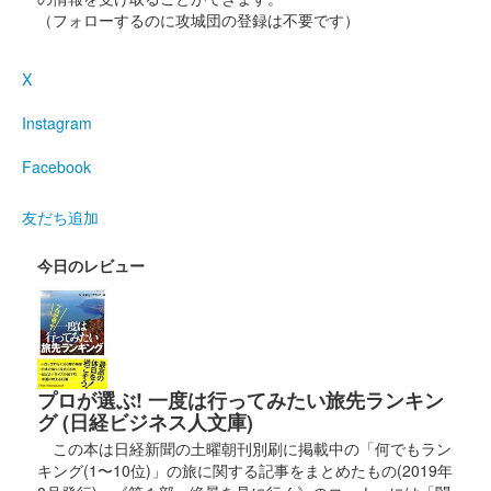
（フォローするのに攻城団の登録は不要です）
販売終了
X
上田城 御城印
令和7年春 4月・5月版
Instagram
販売終了
Facebook
友だち追加
上田城 御城印
真田昌幸 春の陣
今日のレビュー
販売終了
上田城 御城印
春限定特別紙版（緑）
プロが選ぶ! 一度は行ってみたい旅先ランキン
販売終了
グ (日経ビジネス人文庫)
この本は日経新聞の土曜朝刊別刷に掲載中の「何でもラン
キング(1〜10位)」の旅に関する記事をまとめたもの(2019年
上田城 御城印
令和7年春 3月版