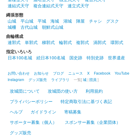
連結式天守
複合連結式天守
連立式天守
ピンク色の和紙に朱色の染料にて手書きにてデザインされている
御城印。家紋は金色で押印されている。
縄張形態
山城
平山城
平城
海城
湖城
陣屋
チャシ
グスク
城柵
古代山城
朝鮮式山城
上田城 御城印
登久姫戦国文字版 金文字
曲輪構成
連郭式
単郭式
梯郭式
輪郭式
複郭式
渦郭式
環郭式
販売終了
指定いろいろ
登久姫氏による直筆の御城印。
日本100名城
続日本100名城
国史跡
特別史跡
世界遺産
お問い合わせ
お知らせ
ブログ
ニュース
X
Facebook
YouTube
上田城 御城印
新春金文字版
Instagram
グッズ販売
ライブラリ
一覧[
城
|
団員
]
販売終了
攻城団について
攻城団の使い方
利用規約
元旦のみ、日付が元旦表記で、それ以外の日は通常の日付が書か
プライバシーポリシー
特定商取引法に基づく表記
れている。
ヘルプ
ガイドライン
寄稿募集
サポーター募集（個人）
スポンサー募集（企業団体）
上田城 御城印
新春金文字版 紙変更バージョン
グッズ販売