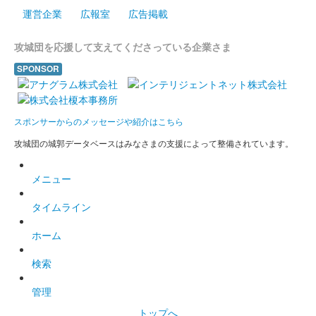
販売終了
運営企業
広報室
広告掲載
攻城団を応援して支えてくださっている企業さま
上田城 御城印
令和五年 冬バージョン
SPONSOR
販売終了
スポンサーからのメッセージや紹介はこちら
上田城 御城印
令和5年冬版
攻城団の城郭データベースはみなさまの支援によって整備されています。
販売終了
メニュー
上田城 御城印
タイムライン
令和5年11月限定版
ホーム
販売終了
令和5年秋版からもみじスタンプの色が変更になっている。
検索
管理
上田城 御城印
トップへ
夜景版