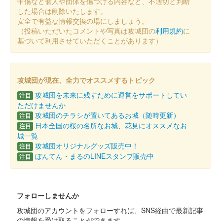
中傷など個人や団体を傷つける内容など、不適切と判断
販売終了
した場合は削除いたします。
安全で有益な情報交換の場にしましょう。
（投稿いただいたコメントや写真は攻城団の
利用規約
に
上田城 御城印
基づいて利用させていただくことがあります）
夏限定特別紙版
販売終了
攻城団が現在、全力でオススメするトピック
上田城 御城印
攻城団を未来に残すために運営をサポートしてい
注目
真田昌幸版
ただけませんか
攻城団のチラシが置いてあるお城（随時更新）
注目
日本全国の桜の名所なお城、花見にオススメなお
注目
上田城 御城印
城一覧
第二次上田合戦版
攻城団オリジナルグッズ販売中！
注目
ぼんてん・まるのLINEスタンプ販売中
注目
上田城 御城印
歴代城主版
フォローしませんか
攻城団のアカウントをフォローすれば、SNS経由で最新記事
上田城 御城印
令和7年夏版
の情報を受け取ることができます。