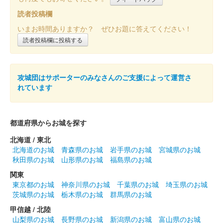
読者投稿欄
販売終了
いまお時間ありますか？ ぜひお題に答えてください！
第1版は城の印が青色
読者投稿欄に投稿する
上田城 御城印
秋限定特別紙版
攻城団はサポーターのみなさんのご支援によって運営さ
販売終了
れています
上田城 御城印
夏限定特別紙版
都道府県からお城を探す
北海道 / 東北
販売終了
北海道のお城
青森県のお城
岩手県のお城
宮城県のお城
秋田県のお城
山形県のお城
福島県のお城
上田城 御城印
関東
令和六年夏版
東京都のお城
神奈川県のお城
千葉県のお城
埼玉県のお城
茨城県のお城
栃木県のお城
群馬県のお城
販売終了
甲信越 / 北陸
山梨県のお城
長野県のお城
新潟県のお城
富山県のお城