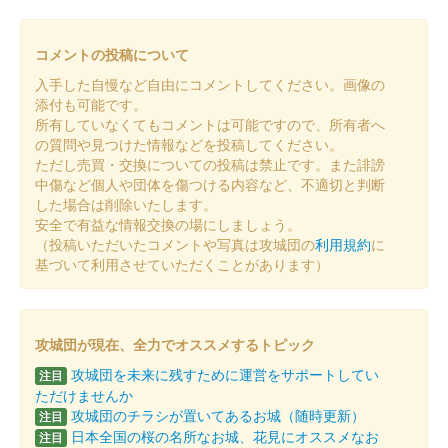
販売終了
もみじの色付きに合わせて、第1版から紙色がオレンジから赤に
コメントの投稿について
変更されている。
入手した自慢など自由にコメントしてください。画像の
添付も可能です。
上田城 御城印
所有していなくてもコメントは可能ですので、所有者へ
令和7年 切り絵秋版 第1版
の質問や見つけた情報などを投稿してください。
ただし売買・交換についての投稿は禁止です。また誹謗
販売終了
中傷など個人や団体を傷つける内容など、不適切と判断
した場合は削除いたします。
安全で有益な情報交換の場にしましょう。
上田城 御城印
令和7年秋版
（投稿いただいたコメントや写真は攻城団の
利用規約
に
基づいて利用させていただくことがあります）
販売終了
上田城 御城印
攻城団が現在、全力でオススメするトピック
夏限定特別紙版
攻城団を未来に残すために運営をサポートしてい
注目
販売終了
ただけませんか
攻城団のチラシが置いてあるお城（随時更新）
注目
日本全国の桜の名所なお城、花見にオススメなお
注目