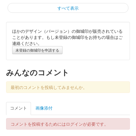
すべて表示
ほかのデザイン（バージョン）の御城印が販売されている
上田城 御城印
令和8年新春版
ことがあります。もし未登録の御城印をお持ちの場合はご
連絡ください。
販売終了
未登録の御城印を申請する
上田城 御城印
令和7年冬版
みんなのコメント
販売終了
最初のコメントを投稿してみませんか。
上田城 御城印
仙石忠政版
コメント
画像添付
上田城 御城印
コメントを投稿するためにはログインが必要です。
令和7年 切り絵秋版 第2版