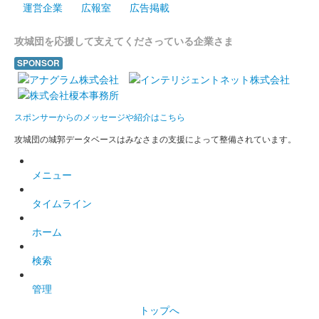
運営企業
広報室
広告掲載
攻城団を応援して支えてくださっている企業さま
上田城 御城印
新春金文字版
SPONSOR
販売終了
元旦のみ、日付が元旦表記で、それ以外の日は通常の日付が書か
れている。
スポンサーからのメッセージや紹介はこちら
攻城団の城郭データベースはみなさまの支援によって整備されています。
上田城 御城印
新春金文字版 紙変更バージョン
メニュー
販売終了
タイムライン
ホーム
上田城 御城印
令和五年 冬バージョン
検索
販売終了
管理
トップへ