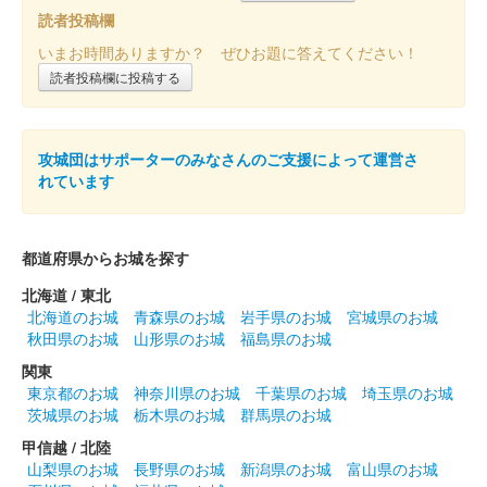
読者投稿欄
上田城 御城印
令和六年冬版
いまお時間ありますか？ ぜひお題に答えてください！
販売終了
読者投稿欄に投稿する
上田城 御城印
令和6年秋 スタンプ色違い版
攻城団はサポーターのみなさんのご支援によって運営さ
れています
販売終了
都道府県からお城を探す
上田城 御城印
令和6年秋 第1版
北海道 / 東北
北海道のお城
青森県のお城
岩手県のお城
宮城県のお城
販売終了
秋田県のお城
山形県のお城
福島県のお城
第1版は城の印が青色
関東
東京都のお城
神奈川県のお城
千葉県のお城
埼玉県のお城
茨城県のお城
栃木県のお城
群馬県のお城
上田城 御城印
秋限定特別紙版
甲信越 / 北陸
山梨県のお城
長野県のお城
新潟県のお城
富山県のお城
販売終了