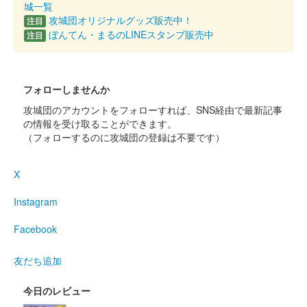
上田城 御城印
城一覧
真田昌幸版
攻城団オリジナルグッズ販売中！
注目
ぼんてん・まるのLINEスタンプ販売中
注目
上田城 御城印
第二次上田合戦版
フォローしませんか
攻城団のアカウントをフォローすれば、SNS経由で最新記事
上田城 御城印
歴代城主版
の情報を受け取ることができます。
（フォローするのに攻城団の登録は不要です）
上田城 御城印
X
令和7年夏版
Instagram
販売終了
Facebook
上田城 御城印
令和7年春 4月・5月版
友だち追加
販売終了
今日のレビュー