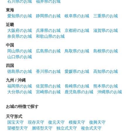
石川県のお城
福井県のお城
東海
上田城 御城印
愛知県のお城
静岡県のお城
岐阜県のお城
三重県のお城
夏限定特別紙版
近畿
販売終了
大阪府のお城
兵庫県のお城
京都府のお城
滋賀県のお城
奈良県のお城
和歌山県のお城
中国
上田城 御城印
令和六年夏版
岡山県のお城
広島県のお城
鳥取県のお城
島根県のお城
山口県のお城
販売終了
四国
徳島県のお城
香川県のお城
愛媛県のお城
高知県のお城
上田城 御城印
九州 / 沖縄
令和六年春版 その2
福岡県のお城
佐賀県のお城
長崎県のお城
熊本県のお城
大分県のお城
宮崎県のお城
鹿児島県のお城
沖縄県のお城
販売終了
お城の特徴で探す
上田城 御城印
春限定版 その2
天守形式
国宝天守
現存天守
復元天守
模擬天守
復興天守
販売終了
望楼型天守
層塔型天守
独立式天守
複合式天守