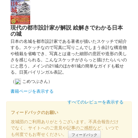
上田城 御城印
真田昌幸 春の陣
販売終了
現代の都市設計家が解説 絵解きでわかる日本
の城
日本の名城を都市設計家である著者が描いたスケッチで紹介
上田城 御城印
春限定特別紙版（緑）
する。スケッチなので写真に写りこんでしまう余計な構造物
や植栽を省略でき、写真とは違った細部の意匠や造形の美し
販売終了
さを感じられる。こんなスケッチがさらっと描けたらいいの
にと思う。メインの21城のほか81城の簡単なガイドも載せ
る。日英バイリンガル表記。
上田城 御城印
令和7年春 3月版
（
こめつぶさん）
書籍ページを表示する
販売終了
すべてのレビューを表示する
上田城 御城印
フィードバックのお願い
令和七年新春版
攻城団のご利用ありがとうございます。不具合報告だけ
販売終了
でなく、サイトへのご意見や記事のご感想など、いつで
も何度でもお寄せください。
フィードバック