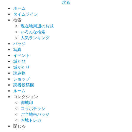
上田城 御城印
戻る
令和5年冬版
ホーム
タイムライン
販売終了
検索
現在地周辺のお城
いろんな検索
上田城 御城印
令和5年11月限定版
人気ランキング
バッジ
販売終了
写真
令和5年秋版からもみじスタンプの色が変更になっている。
イベント
城たび
城がたり
読み物
上田城 御城印
夜景版
ショップ
読者投稿欄
ルーム
コレクション
上田城 御城印
昼景版
御城印
コラボチラシ
ご当地缶バッジ
お城トレカ
上田城 御城印
登久姫戦国文字版
閉じる