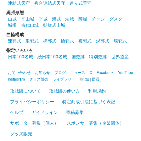
連結式天守
複合連結式天守
連立式天守
緑色の和紙に朱色の染料にて手書きでデザインされている御城
印。家紋は銀色で押印されている。
縄張形態
山城
平山城
平城
海城
湖城
陣屋
チャシ
グスク
城柵
古代山城
朝鮮式山城
上田城 御城印
令和六年春版
曲輪構成
連郭式
単郭式
梯郭式
輪郭式
複郭式
渦郭式
環郭式
販売終了
指定いろいろ
日本100名城
続日本100名城
国史跡
特別史跡
世界遺産
上田城 御城印
春限定版
お問い合わせ
お知らせ
ブログ
ニュース
X
Facebook
YouTube
Instagram
グッズ販売
ライブラリ
一覧[
城
|
団員
]
販売終了
ピンク色の和紙に朱色の染料にて手書きにてデザインされている
攻城団について
攻城団の使い方
利用規約
御城印。家紋は金色で押印されている。
プライバシーポリシー
特定商取引法に基づく表記
ヘルプ
ガイドライン
寄稿募集
上田城 御城印
登久姫戦国文字版 金文字
サポーター募集（個人）
スポンサー募集（企業団体）
販売終了
グッズ販売
登久姫氏による直筆の御城印。