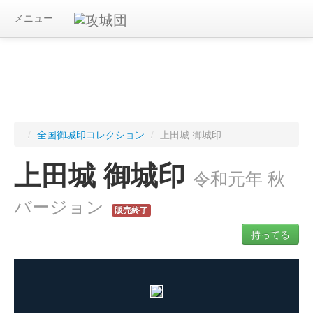
メニュー
/
全国御城印コレクション
/
上田城 御城印
上田城 御城印
令和元年 秋
バージョン
販売終了
持ってる
ログインすると入手した御城印を記録できます