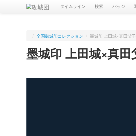
タイムライン
検索
バッジ
/
全国御城印コレクション
/
墨城印 上田城×真田父子
墨城印 上田城×真田
ログインすると入手した御城印を記録できます