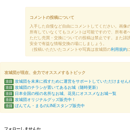
上田城 御城印
令和7年 切り絵秋版 第2版
販売終了
コメントの投稿について
もみじの色付きに合わせて、第1版から紙色がオレンジか
入手した自慢など自由にコメントしてください。画像
所有していなくてもコメントは可能ですので、所有者
ただし売買・交換についての投稿は禁止です。また誹
上田城 御城印
安全で有益な情報交換の場にしましょう。
令和7年 切り絵秋版 第1版
（投稿いただいたコメントや写真は攻城団の
利用規約
販売終了
攻城団が現在、全力でオススメするトピック
上田城 御城印
令和7年秋版
攻城団を未来に残すために運営をサポートしていただけません
注目
攻城団のチラシが置いてあるお城（随時更新）
注目
販売終了
日本全国の桜の名所なお城、花見にオススメなお城一覧
注目
攻城団オリジナルグッズ販売中！
注目
ぼんてん・まるのLINEスタンプ販売中
注目
上田城 御城印
夏限定特別紙版
販売終了
フォローしませんか