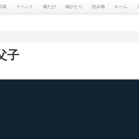
写真
イベント
城たび
城がたり
読み物
ルーム
父子