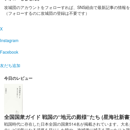
攻城団のアカウントをフォローすれば、SNS経由で最新記事の情報
上田城 御城印
真田昌幸版
（フォローするのに攻城団の登録は不要です）
X
上田城 御城印
第二次上田合戦版
Instagram
Facebook
上田城 御城印
歴代城主版
友だち追加
今日のレビュー
上田城 御城印
令和7年夏版
販売終了
上田城 御城印
令和7年春 4月・5月版
全国国衆ガイド 戦国の‘‘地元の殿様’’たち (星海社新書
戦国時代に存在した日本全国の国衆514名が掲載されています。大
販売終了
テレビで気になる武将を目にした時や、攻城後に城主を調べたりと