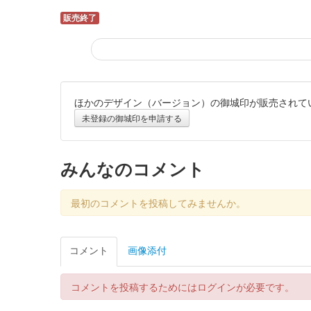
販売終了
ほかのデザイン（バージョン）の御城印が販売されて
上田城 御城印
令和8年新春版
未登録の御城印を申請する
販売終了
みんなのコメント
上田城 御城印
令和7年冬版
最初のコメントを投稿してみませんか。
販売終了
コメント
画像添付
上田城 御城印
仙石忠政版
コメントを投稿するためにはログインが必要です。