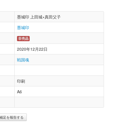
墨城印 上田城×真田父子
墨城印
非売品
2020年12月22日
戦国魂
印刷
A6
補足を報告する