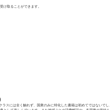
を受け取ることができます。
)
名クラスには全く触れず、国衆のみに特化した書籍は初めてではないでし
辞典として楽しんでいます。また地域ごとの語彙解説や、各国衆の家紋も