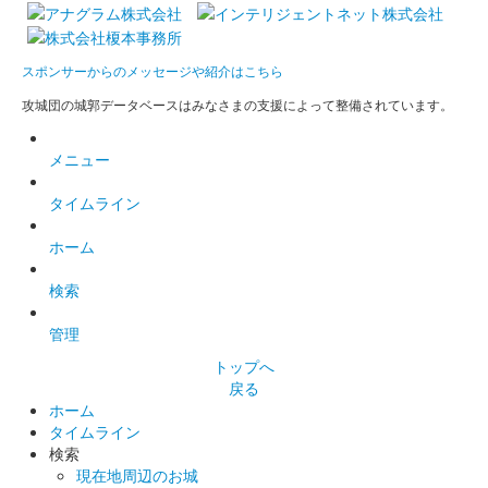
2024限定版
スポンサーからのメッセージや紹介はこちら
販売終了
2024年10月12、13日に開催された「出張！お城EXPO in 坂井・
攻城団の城郭データベースはみなさまの支援によって整備されています。
丸岡城 2024」の出張！お城EXPO in 坂井・丸岡城実行委員会ブ
ースにて販売された御城印。
メニュー
タイムライン
丸岡城 御城印
秋の丸岡藩誕生400年記念版
ホーム
販売終了
検索
管理
丸岡城 御城印
秋の丸岡藩誕生400年記念版（一筆啓
トップへ
戻る
上）
ホーム
タイムライン
販売終了
検索
現在地周辺のお城