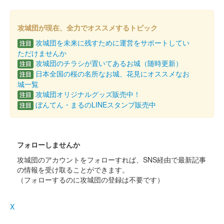
丸岡城 御城印
攻城団が現在、全力でオススメするトピック
令和7年 春版
攻城団を未来に残すために運営をサポートしてい
注目
販売終了
ただけませんか
攻城団のチラシが置いてあるお城（随時更新）
注目
日本全国の桜の名所なお城、花見にオススメなお
注目
丸岡城 御城印
城一覧
令和7年 春版 一筆啓上
攻城団オリジナルグッズ販売中！
注目
販売終了
ぼんてん・まるのLINEスタンプ販売中
注目
丸岡城 御城印
令和7年1月限定版 一筆啓上
フォローしませんか
販売終了
攻城団のアカウントをフォローすれば、SNS経由で最新記事
の情報を受け取ることができます。
（フォローするのに攻城団の登録は不要です）
丸岡城 御城印
令和7年1月限定版
X
販売終了