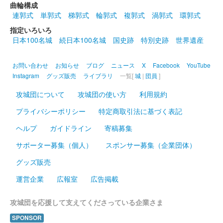
丸岡城 御城印
曲輪構成
越前若狭お城フェス2024 限定版 ハロ
連郭式
単郭式
梯郭式
輪郭式
複郭式
渦郭式
環郭式
ウィン
指定いろいろ
日本100名城
続日本100名城
国史跡
特別史跡
世界遺産
販売終了
2024年10月13、14日に開催された「越前若狭お城フェス2024」
お問い合わせ
お知らせ
ブログ
ニュース
X
Facebook
YouTube
の丸岡城天守を国宝にする市民の会ブースにて販売された御城
Instagram
グッズ販売
ライブラリ
一覧[
城
|
団員
]
印。
攻城団について
攻城団の使い方
利用規約
プライバシーポリシー
特定商取引法に基づく表記
丸岡城 墨箔印
出張！お城EXPO in 坂井・丸岡城2024
ヘルプ
ガイドライン
寄稿募集
版
サポーター募集（個人）
スポンサー募集（企業団体）
販売終了
グッズ販売
2024年10月12、13日に開催された「出張！お城EXPO in 坂井・
運営企業
広報室
広告掲載
丸岡城2024」の戦国魂のブースにて販売された御城印。
攻城団を応援して支えてくださっている企業さま
丸岡城 御城印
出張！お城EXPO in 坂井・丸岡城
SPONSOR