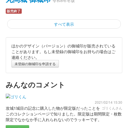
令和8年冬版
販売終了
すべて表示
ほかのデザイン（バージョン）の御城印が販売されている
丸岡城 御城印
令和8年冬版一筆啓上
ことがあります。もし未登録の御城印をお持ちの場合はご
連絡ください。
販売終了
未登録の御城印を申請する
丸岡城 御城印
令和七年秋版
みんなのコメント
販売終了
2021/02/14 15:30
攻城1城目の記念に購入した物が限定版だったことを
ゴリくんさん
丸岡城 御城印
令和七年秋版 一筆啓上
このコレクションページで知りました。限定版は期間限定・枚数
限定でなかなか手に入れられないのでラッキーです。
販売終了