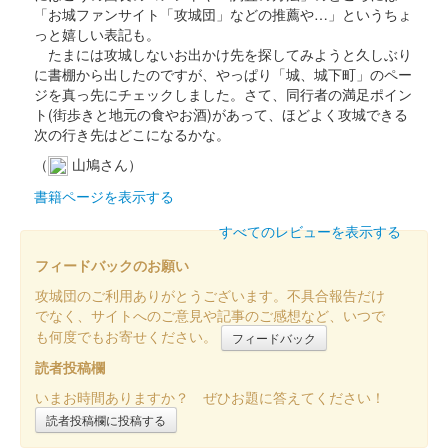
販売終了
「お城ファンサイト「攻城団」などの推薦や…」というちょ
っと嬉しい表記も。
2024年12月21、22日に開催されたお城EXPO 2024の丸岡城 ー
たまには攻城しないお出かけ先を探してみようと久しぶり
丸岡藩誕生400年記念ーブースにて販売された御城印。22日のみ
に書棚から出したのですが、やっぱり「城、城下町」のペー
販売された。
ジを真っ先にチェックしました。さて、同行者の満足ポイン
ト(街歩きと地元の食やお酒)があって、ほどよく攻城できる
次の行き先はどこになるかな。
丸岡城 御城印
お城EXPO 2024限定版 椿、水仙ver.
（
山鳩さん）
販売終了
書籍ページを表示する
2024年12月21、22日に開催されたお城EXPO 2024の丸岡城 ー
すべてのレビューを表示する
丸岡藩誕生400年記念ーブースにて販売された御城印。21日のみ
販売された。
フィードバックのお願い
攻城団のご利用ありがとうございます。不具合報告だけ
でなく、サイトへのご意見や記事のご感想など、いつで
丸岡城 御城印
お城EXPO 2024限定版 クリスマスver.
も何度でもお寄せください。
フィードバック
読者投稿欄
販売終了
いまお時間ありますか？ ぜひお題に答えてください！
2024年12月21、22日に開催されたお城EXPO 2024の丸岡城 ー
丸岡藩誕生400年記念ーブースにて販売された御城印。21日のみ
読者投稿欄に投稿する
販売された。