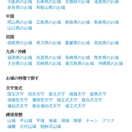
大阪府のお城
兵庫県のお城
京都府のお城
滋賀県のお城
丸岡城 御城印
越前若狭お城フェス2024 限定版 もみ
奈良県のお城
和歌山県のお城
中国
じ
岡山県のお城
広島県のお城
鳥取県のお城
島根県のお城
山口県のお城
販売終了
四国
2024年10月13、14日に開催された「越前若狭お城フェス2024」
徳島県のお城
香川県のお城
愛媛県のお城
高知県のお城
の丸岡城天守を国宝にする市民の会ブースにて販売された御城
印。
九州 / 沖縄
福岡県のお城
佐賀県のお城
長崎県のお城
熊本県のお城
大分県のお城
宮崎県のお城
鹿児島県のお城
沖縄県のお城
丸岡城 御城印
越前若狭お城フェス2024 限定版 夕焼
お城の特徴で探す
け
天守形式
国宝天守
現存天守
復元天守
模擬天守
復興天守
販売終了
望楼型天守
層塔型天守
独立式天守
複合式天守
2024年10月13、14日に開催された「越前若狭お城フェス2024」
連結式天守
複合連結式天守
連立式天守
の丸岡城天守を国宝にする市民の会ブースにて販売された御城
印。
縄張形態
山城
平山城
平城
海城
湖城
陣屋
チャシ
グスク
城柵
古代山城
朝鮮式山城