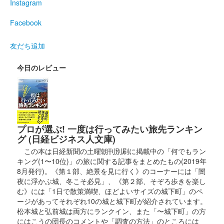
Instagram
丸岡城 御城印
Facebook
お城EXPO 2024限定版 桜ver.
友だち追加
販売終了
2024年12月21、22日に開催されたお城EXPO 2024の丸岡城 ー
今日のレビュー
丸岡藩誕生400年記念ーブースにて販売された御城印。22日のみ
販売された。
丸岡城 御城印
お城EXPO 2024限定版 石垣ver.
プロが選ぶ! 一度は行ってみたい旅先ランキン
販売終了
グ (日経ビジネス人文庫)
この本は日経新聞の土曜朝刊別刷に掲載中の「何でもラン
2024年12月21、22日に開催されたお城EXPO 2024の丸岡城 ー
キング(1〜10位)」の旅に関する記事をまとめたもの(2019年
丸岡藩誕生400年記念ーブースにて販売された御城印。22日のみ
8月発行)。《第１部、絶景を見に行く》のコーナーには「闇
販売された。
夜に浮かぶ城、冬こそ必見」、《第２部、そぞろ歩きを楽し
む》には「1日で散策満喫、ほどよいサイズの城下町」のペ
ージがあってそれぞれ10の城と城下町が紹介されています。
丸岡城 御城印
お城EXPO 2024限定版 梅ver.
松本城と弘前城は両方にランクイン、また「〜城下町」の方
にはこうの団長のコメントや「調査の方法」のところには