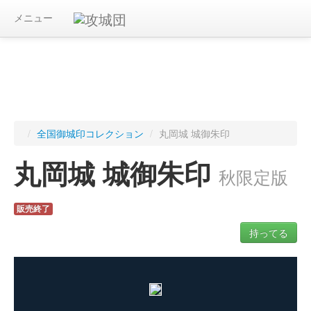
メニュー
/
全国御城印コレクション
/
丸岡城 城御朱印
丸岡城 城御朱印
秋限定版
販売終了
持ってる
ログインすると入手した御城印を記録できます