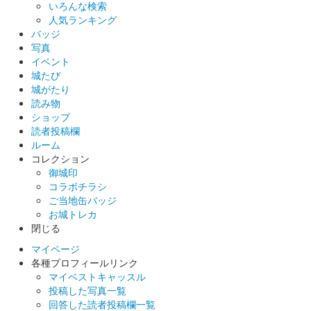
いろんな検索
丸岡城 御城印
丸岡藩誕生400年記念 7、8月版
人気ランキング
バッジ
販売終了
写真
イベント
城たび
丸岡城 御城印
城がたり
丸岡藩誕生400年記念 7、8月版 一筆啓
読み物
ショップ
上
読者投稿欄
ルーム
販売終了
コレクション
御城印
コラボチラシ
丸岡城 御城印
丸岡藩誕生400年記念御城印 一筆啓上
ご当地缶バッジ
お城トレカ
販売終了
閉じる
丸岡藩が誕生して400年を記念して製作された御城印。越前和紙
マイページ
を使用。坂井市文化課国宝化推進室が作成した丸岡藩誕生400年
各種プロフィールリンク
ロゴマークを使用。
マイベストキャッスル
投稿した写真一覧
回答した読者投稿欄一覧