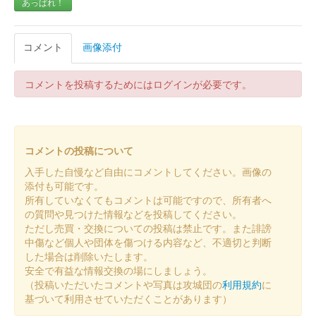
あっぱれ！
丸岡城 御城印
令和7年7月8月限定版
コメント
画像添付
販売終了
コメントを投稿するためにはログインが必要です。
丸岡城 御城印
令和7年7月8月限定版（一筆啓上）
販売終了
コメントの投稿について
入手した自慢など自由にコメントしてください。画像の
添付も可能です。
丸岡城 御城印
令和7年 4・5月限定版
所有していなくてもコメントは可能ですので、所有者へ
の質問や見つけた情報などを投稿してください。
販売終了
ただし売買・交換についての投稿は禁止です。また誹謗
中傷など個人や団体を傷つける内容など、不適切と判断
した場合は削除いたします。
丸岡城 御城印
安全で有益な情報交換の場にしましょう。
令和7年 4・5月限定版 一筆啓上
（投稿いただいたコメントや写真は攻城団の
利用規約
に
基づいて利用させていただくことがあります）
販売終了