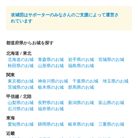
攻城団はサポーターのみなさんのご支援によって運営さ
丸岡城 御城印
お城EXPO 2024限定版 天守ver.
れています
販売終了
2024年12月21、22日に開催されたお城EXPO 2024の丸岡城 ー
都道府県からお城を探す
丸岡藩誕生400年記念ーブースにて販売された御城印。21日のみ
販売された。
北海道 / 東北
北海道のお城
青森県のお城
岩手県のお城
宮城県のお城
秋田県のお城
山形県のお城
福島県のお城
丸岡城 御城印
関東
越前若狭お城フェス2024 限定版 お月
東京都のお城
神奈川県のお城
千葉県のお城
埼玉県のお城
茨城県のお城
栃木県のお城
群馬県のお城
見
甲信越 / 北陸
販売終了
山梨県のお城
長野県のお城
新潟県のお城
富山県のお城
石川県のお城
福井県のお城
2024年10月13、14日に開催された「越前若狭お城フェス2024」
の丸岡城天守を国宝にする市民の会ブースにて販売された御城
東海
印。
愛知県のお城
静岡県のお城
岐阜県のお城
三重県のお城
近畿