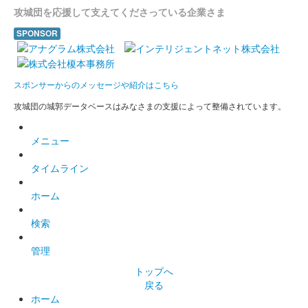
2024年10月13、14日に開催された「越前若狭お城フェス2024」
攻城団を応援して支えてくださっている企業さま
の丸岡城天守を国宝にする市民の会ブースにて販売された御城
SPONSOR
印。
丸岡城 墨箔印
スポンサーからのメッセージや紹介はこちら
出張！お城EXPO in 坂井・丸岡城2024
攻城団の城郭データベースはみなさまの支援によって整備されています。
版
メニュー
販売終了
2024年10月12、13日に開催された「出張！お城EXPO in 坂井・
タイムライン
丸岡城2024」の戦国魂のブースにて販売された御城印。
ホーム
丸岡城 御城印
検索
出張！お城EXPO in 坂井・丸岡城
管理
2024限定版
トップへ
販売終了
戻る
ホーム
2024年10月12、13日に開催された「出張！お城EXPO in 坂井・