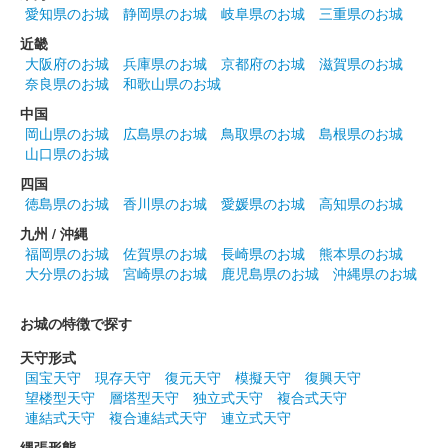
愛知県のお城
静岡県のお城
岐阜県のお城
三重県のお城
2024年12月21、22日に開催されたお城EXPO 2024の丸岡城 ー
近畿
丸岡藩誕生400年記念ーブースにて販売された御城印。21日のみ
大阪府のお城
兵庫県のお城
京都府のお城
滋賀県のお城
販売された。
奈良県のお城
和歌山県のお城
中国
丸岡城 御城印
岡山県のお城
広島県のお城
鳥取県のお城
島根県のお城
越前若狭お城フェス2024 限定版 お月
山口県のお城
見
四国
徳島県のお城
香川県のお城
愛媛県のお城
高知県のお城
販売終了
九州 / 沖縄
2024年10月13、14日に開催された「越前若狭お城フェス2024」
福岡県のお城
佐賀県のお城
長崎県のお城
熊本県のお城
の丸岡城天守を国宝にする市民の会ブースにて販売された御城
大分県のお城
宮崎県のお城
鹿児島県のお城
沖縄県のお城
印。
お城の特徴で探す
丸岡城 御城印
天守形式
越前若狭お城フェス2024 限定版 もみ
国宝天守
現存天守
復元天守
模擬天守
復興天守
望楼型天守
層塔型天守
独立式天守
複合式天守
じ
連結式天守
複合連結式天守
連立式天守
販売終了
縄張形態