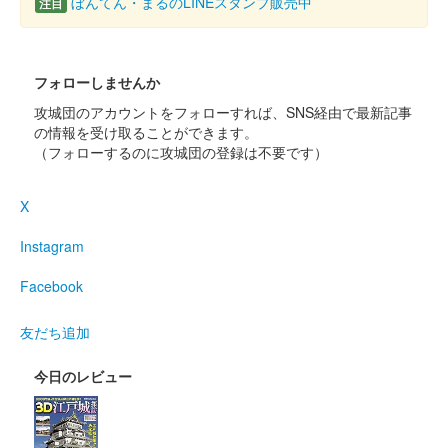
ぼんてん・まるのLINEスタンプ販売中
注目
丸岡城 御城印
令和7年 春版 一筆啓上
フォローしませんか
販売終了
攻城団のアカウントをフォローすれば、SNS経由で最新記事
の情報を受け取ることができます。
（フォローするのに攻城団の登録は不要です）
丸岡城 御城印
令和7年1月限定版 一筆啓上
X
販売終了
Instagram
丸岡城 御城印
令和7年1月限定版
Facebook
販売終了
友だち追加
今日のレビュー
丸岡城 御城印
お城EXPO 2024限定版 桜ver.
販売終了