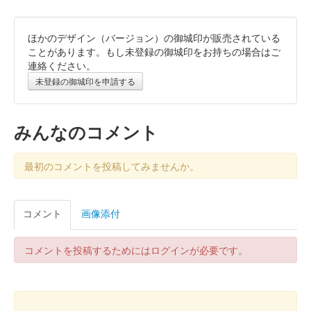
ほかのデザイン（バージョン）の御城印が販売されている
丸岡城 御城印
令和8年冬版一筆啓上
ことがあります。もし未登録の御城印をお持ちの場合はご
連絡ください。
販売終了
未登録の御城印を申請する
丸岡城 御城印
令和七年秋版
みんなのコメント
販売終了
最初のコメントを投稿してみませんか。
丸岡城 御城印
令和七年秋版 一筆啓上
コメント
画像添付
販売終了
コメントを投稿するためにはログインが必要です。
丸岡城 御城印
令和7年7月8月限定版
販売終了