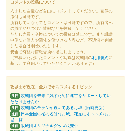
コメントの投稿について
入手した自慢など自由にコメントしてください。画像の
丸岡城 御城印
添付も可能です。
令和7年7月8月限定版（一筆啓上）
所有していなくてもコメントは可能ですので、所有者へ
の質問や見つけた情報などを投稿してください。
販売終了
ただし売買・交換についての投稿は禁止です。また誹謗
中傷など個人や団体を傷つける内容など、不適切と判断
した場合は削除いたします。
丸岡城 御城印
安全で有益な情報交換の場にしましょう。
令和7年 4・5月限定版
（投稿いただいたコメントや写真は攻城団の
利用規約
に
販売終了
基づいて利用させていただくことがあります）
丸岡城 御城印
令和7年 4・5月限定版 一筆啓上
攻城団が現在、全力でオススメするトピック
攻城団を未来に残すために運営をサポートしてい
販売終了
注目
ただけませんか
攻城団のチラシが置いてあるお城（随時更新）
注目
丸岡城 御城印
日本全国の桜の名所なお城、花見にオススメなお
注目
令和7年 春版
城一覧
攻城団オリジナルグッズ販売中！
注目
販売終了