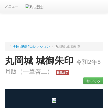
メニュー
/
全国御城印コレクション
/
丸岡城 城御朱印
丸岡城 城御朱印
令和2年8
月版（一筆啓上）
販売終了
持ってる
ログインすると入手した御城印を記録できます