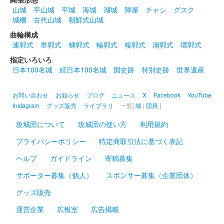
山城
平山城
平城
海城
湖城
陣屋
チャシ
グスク
2024年10月13、14日に開催された「越前若狭お城フェス2024」
城柵
古代山城
朝鮮式山城
の丸岡城天守を国宝にする市民の会ブースにて販売された御城
印。
曲輪構成
連郭式
単郭式
梯郭式
輪郭式
複郭式
渦郭式
環郭式
指定いろいろ
丸岡城 御城印
越前若狭お城フェス2024 限定版 夕焼
日本100名城
続日本100名城
国史跡
特別史跡
世界遺産
け
お問い合わせ
お知らせ
ブログ
ニュース
X
Facebook
YouTube
Instagram
グッズ販売
ライブラリ
一覧[
城
|
団員
]
販売終了
2024年10月13、14日に開催された「越前若狭お城フェス2024」
攻城団について
攻城団の使い方
利用規約
の丸岡城天守を国宝にする市民の会ブースにて販売された御城
プライバシーポリシー
特定商取引法に基づく表記
印。
ヘルプ
ガイドライン
寄稿募集
丸岡城 御城印
サポーター募集（個人）
スポンサー募集（企業団体）
越前若狭お城フェス2024 限定版 ハロ
グッズ販売
ウィン
運営企業
広報室
広告掲載
販売終了