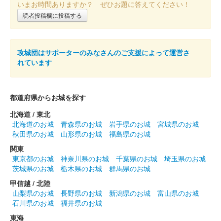
いまお時間ありますか？ ぜひお題に答えてください！
読者投稿欄に投稿する
丸岡城 御城印
お城EXPO 2024限定版 椿、水仙ver.
販売終了
攻城団はサポーターのみなさんのご支援によって運営さ
2024年12月21、22日に開催されたお城EXPO 2024の丸岡城 ー
れています
丸岡藩誕生400年記念ーブースにて販売された御城印。21日のみ
販売された。
都道府県からお城を探す
丸岡城 御城印
お城EXPO 2024限定版 クリスマスver.
北海道 / 東北
北海道のお城
青森県のお城
岩手県のお城
宮城県のお城
販売終了
秋田県のお城
山形県のお城
福島県のお城
2024年12月21、22日に開催されたお城EXPO 2024の丸岡城 ー
関東
丸岡藩誕生400年記念ーブースにて販売された御城印。21日のみ
東京都のお城
神奈川県のお城
千葉県のお城
埼玉県のお城
販売された。
茨城県のお城
栃木県のお城
群馬県のお城
甲信越 / 北陸
山梨県のお城
長野県のお城
新潟県のお城
富山県のお城
丸岡城 御城印
お城EXPO 2024限定版 天守ver.
石川県のお城
福井県のお城
東海
販売終了