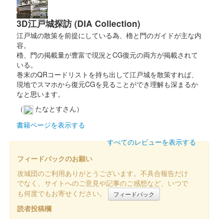
2024年12月21、22日に開催されたお城EXPO 2024の丸岡城 ー
丸岡藩誕生400年記念ーブースにて販売された御城印。22日のみ
3D江戸城探訪 (DIA Collection)
販売された。
江戸城の散策を前提にしている為、櫓と門のガイドが主な内
容。
櫓、門の掲載量が豊富で現況とCG復元の両方が掲載されて
丸岡城 御城印
お城EXPO 2024限定版 石垣ver.
いる。
巻末のQRコードリストを持ち出して江戸城を散策すれば、
販売終了
現地でスマホから復元CGを見ることができ理解も深まるか
なと思います。
2024年12月21、22日に開催されたお城EXPO 2024の丸岡城 ー
丸岡藩誕生400年記念ーブースにて販売された御城印。22日のみ
（
たなとすさん）
販売された。
書籍ページを表示する
すべてのレビューを表示する
丸岡城 御城印
お城EXPO 2024限定版 梅ver.
フィードバックのお願い
販売終了
攻城団のご利用ありがとうございます。不具合報告だけ
でなく、サイトへのご意見や記事のご感想など、いつで
2024年12月21、22日に開催されたお城EXPO 2024の丸岡城 ー
も何度でもお寄せください。
フィードバック
丸岡藩誕生400年記念ーブースにて販売された御城印。22日のみ
販売された。
読者投稿欄