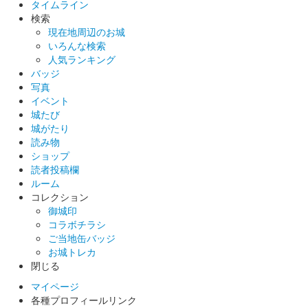
タイムライン
丸岡城 2024」の出張！お城EXPO in 坂井・丸岡城実行委員会ブ
検索
ースにて販売された御城印。
現在地周辺のお城
いろんな検索
人気ランキング
丸岡城 御城印
秋の丸岡藩誕生400年記念版
バッジ
写真
販売終了
イベント
城たび
城がたり
丸岡城 御城印
読み物
秋の丸岡藩誕生400年記念版（一筆啓
ショップ
読者投稿欄
上）
ルーム
コレクション
販売終了
御城印
コラボチラシ
ご当地缶バッジ
丸岡城 御城印
お城トレカ
丸岡藩誕生400年記念 7、8月版
閉じる
販売終了
マイページ
各種プロフィールリンク