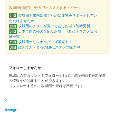
丸岡城 御城印
令和7年 4・5月限定版 一筆啓上
攻城団が現在、全力でオススメするトピック
攻城団を未来に残すために運営をサポートしてい
販売終了
注目
ただけませんか
攻城団のチラシが置いてあるお城（随時更新）
注目
丸岡城 御城印
日本全国の桜の名所なお城、花見にオススメなお
注目
令和7年 春版
城一覧
攻城団オリジナルグッズ販売中！
注目
販売終了
ぼんてん・まるのLINEスタンプ販売中
注目
丸岡城 御城印
令和7年 春版 一筆啓上
フォローしませんか
販売終了
攻城団のアカウントをフォローすれば、SNS経由で最新記事
の情報を受け取ることができます。
（フォローするのに攻城団の登録は不要です）
丸岡城 御城印
令和7年1月限定版 一筆啓上
X
販売終了
Instagram