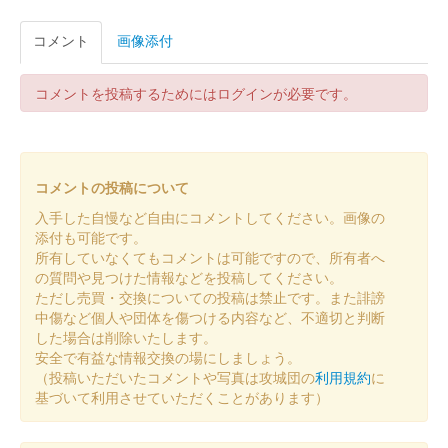
丸岡城 御城印
令和七年秋版 一筆啓上
コメント
画像添付
販売終了
コメントを投稿するためにはログインが必要です。
丸岡城 御城印
令和7年7月8月限定版
販売終了
コメントの投稿について
入手した自慢など自由にコメントしてください。画像の
丸岡城 御城印
添付も可能です。
令和7年7月8月限定版（一筆啓上）
所有していなくてもコメントは可能ですので、所有者へ
の質問や見つけた情報などを投稿してください。
販売終了
ただし売買・交換についての投稿は禁止です。また誹謗
中傷など個人や団体を傷つける内容など、不適切と判断
した場合は削除いたします。
丸岡城 御城印
安全で有益な情報交換の場にしましょう。
令和7年 4・5月限定版
（投稿いただいたコメントや写真は攻城団の
利用規約
に
販売終了
基づいて利用させていただくことがあります）