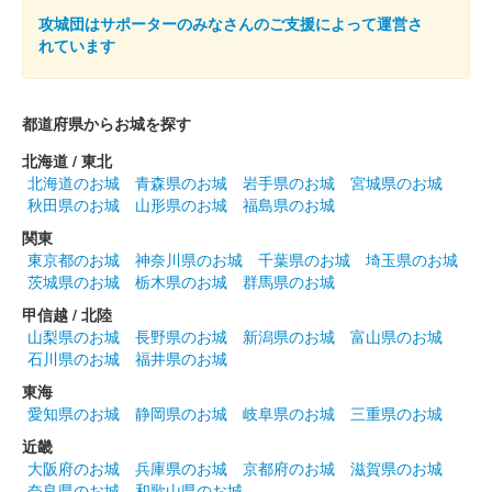
攻城団はサポーターのみなさんのご支援によって運営さ
2024年12月21、22日に開催されたお城EXPO 2024の丸岡城 ー
れています
丸岡藩誕生400年記念ーブースにて販売された御城印。21日のみ
販売された。
都道府県からお城を探す
丸岡城 御城印
お城EXPO 2024限定版 天守ver.
北海道 / 東北
北海道のお城
青森県のお城
岩手県のお城
宮城県のお城
販売終了
秋田県のお城
山形県のお城
福島県のお城
2024年12月21、22日に開催されたお城EXPO 2024の丸岡城 ー
関東
丸岡藩誕生400年記念ーブースにて販売された御城印。21日のみ
東京都のお城
神奈川県のお城
千葉県のお城
埼玉県のお城
販売された。
茨城県のお城
栃木県のお城
群馬県のお城
甲信越 / 北陸
山梨県のお城
長野県のお城
新潟県のお城
富山県のお城
丸岡城 御城印
越前若狭お城フェス2024 限定版 お月
石川県のお城
福井県のお城
東海
見
愛知県のお城
静岡県のお城
岐阜県のお城
三重県のお城
販売終了
近畿
大阪府のお城
兵庫県のお城
京都府のお城
滋賀県のお城
2024年10月13、14日に開催された「越前若狭お城フェス2024」
奈良県のお城
和歌山県のお城