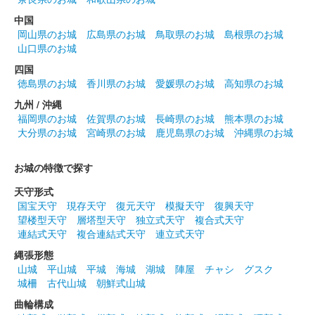
の丸岡城天守を国宝にする市民の会ブースにて販売された御城
印。
中国
岡山県のお城
広島県のお城
鳥取県のお城
島根県のお城
山口県のお城
丸岡城 御城印
越前若狭お城フェス2024 限定版 もみ
四国
徳島県のお城
香川県のお城
愛媛県のお城
高知県のお城
じ
九州 / 沖縄
福岡県のお城
佐賀県のお城
長崎県のお城
熊本県のお城
販売終了
大分県のお城
宮崎県のお城
鹿児島県のお城
沖縄県のお城
2024年10月13、14日に開催された「越前若狭お城フェス2024」
の丸岡城天守を国宝にする市民の会ブースにて販売された御城
お城の特徴で探す
印。
天守形式
国宝天守
現存天守
復元天守
模擬天守
復興天守
丸岡城 御城印
望楼型天守
層塔型天守
独立式天守
複合式天守
越前若狭お城フェス2024 限定版 夕焼
連結式天守
複合連結式天守
連立式天守
け
縄張形態
山城
平山城
平城
海城
湖城
陣屋
チャシ
グスク
販売終了
城柵
古代山城
朝鮮式山城
2024年10月13、14日に開催された「越前若狭お城フェス2024」
曲輪構成
の丸岡城天守を国宝にする市民の会ブースにて販売された御城