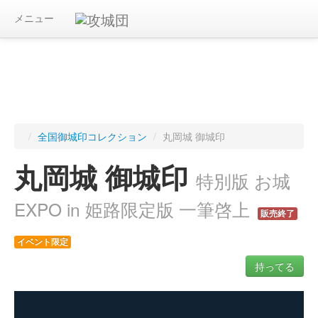
メニュー
/
全国御城印コレクション
/
丸岡城 御城印
丸岡城 御城印
特別版 お城
EXPO in 姫路限定版 一筆啓上
販売終了
イベント限定
持ってる
ログインすると入手した御城印を記録できます