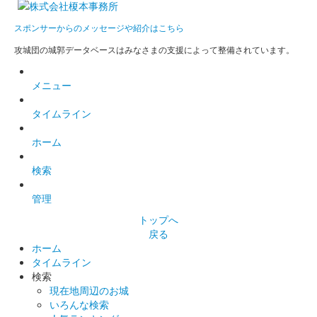
スポンサーからのメッセージや紹介はこちら
丸岡城 御城印
出張！お城EXPO in 坂井・丸岡城
攻城団の城郭データベースはみなさまの支援によって整備されています。
2024限定版
メニュー
販売終了
タイムライン
2024年10月12、13日に開催された「出張！お城EXPO in 坂井・
丸岡城 2024」の出張！お城EXPO in 坂井・丸岡城実行委員会ブ
ホーム
ースにて販売された御城印。
検索
丸岡城 御城印
管理
秋の丸岡藩誕生400年記念版
トップへ
販売終了
戻る
ホーム
タイムライン
丸岡城 御城印
検索
秋の丸岡藩誕生400年記念版（一筆啓
現在地周辺のお城
いろんな検索
上）