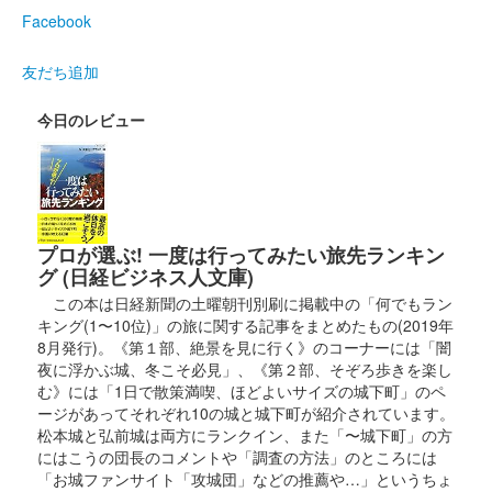
丸岡城 御城印
令和7年1月限定版
Facebook
販売終了
友だち追加
今日のレビュー
丸岡城 御城印
お城EXPO 2024限定版 桜ver.
販売終了
2024年12月21、22日に開催されたお城EXPO 2024の丸岡城 ー
丸岡藩誕生400年記念ーブースにて販売された御城印。22日のみ
プロが選ぶ! 一度は行ってみたい旅先ランキン
販売された。
グ (日経ビジネス人文庫)
この本は日経新聞の土曜朝刊別刷に掲載中の「何でもラン
キング(1〜10位)」の旅に関する記事をまとめたもの(2019年
丸岡城 御城印
お城EXPO 2024限定版 石垣ver.
8月発行)。《第１部、絶景を見に行く》のコーナーには「闇
夜に浮かぶ城、冬こそ必見」、《第２部、そぞろ歩きを楽し
販売終了
む》には「1日で散策満喫、ほどよいサイズの城下町」のペ
ージがあってそれぞれ10の城と城下町が紹介されています。
2024年12月21、22日に開催されたお城EXPO 2024の丸岡城 ー
松本城と弘前城は両方にランクイン、また「〜城下町」の方
丸岡藩誕生400年記念ーブースにて販売された御城印。22日のみ
にはこうの団長のコメントや「調査の方法」のところには
販売された。
「お城ファンサイト「攻城団」などの推薦や…」というちょ