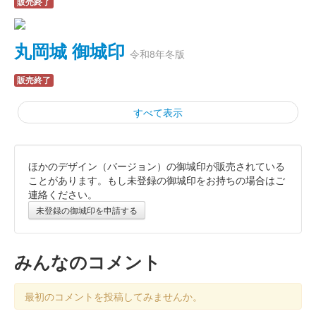
販売終了
丸岡城 御城印
令和8年冬版
販売終了
すべて表示
ほかのデザイン（バージョン）の御城印が販売されている
丸岡城 御城印
令和8年冬版一筆啓上
ことがあります。もし未登録の御城印をお持ちの場合はご
連絡ください。
販売終了
未登録の御城印を申請する
丸岡城 御城印
令和七年秋版
みんなのコメント
販売終了
最初のコメントを投稿してみませんか。