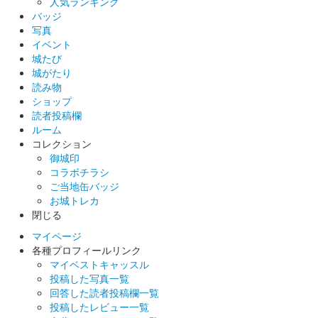
人気ランキング
バッジ
販売終了
写真
イベント
城たび
丸岡城 御城印
丸岡藩誕生400年記念 7、8月版
城がたり
読み物
販売終了
ショップ
読者投稿欄
ルーム
丸岡城 御城印
コレクション
丸岡藩誕生400年記念 7、8月版 一筆啓
御城印
コラボチラシ
上
ご当地缶バッジ
お城トレカ
販売終了
閉じる
マイページ
丸岡城 御城印
各種プロフィールリンク
丸岡藩誕生400年記念御城印 一筆啓上
マイベストキャッスル
投稿した写真一覧
販売終了
回答した読者投稿欄一覧
丸岡藩が誕生して400年を記念して製作された御城印。越前和紙
投稿したレビュー一覧