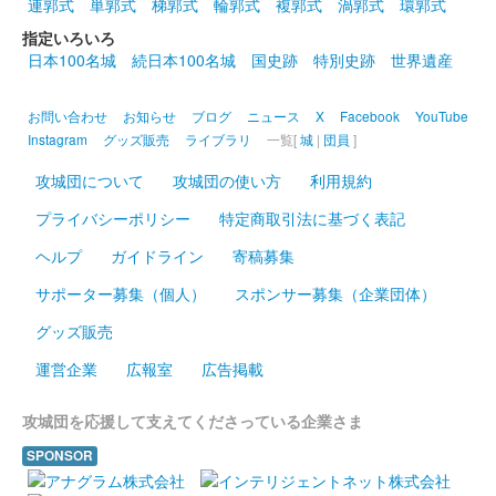
連郭式
単郭式
梯郭式
輪郭式
複郭式
渦郭式
環郭式
印。
指定いろいろ
日本100名城
続日本100名城
国史跡
特別史跡
世界遺産
丸岡城 御城印
越前若狭お城フェス2024 限定版 ハロ
お問い合わせ
お知らせ
ブログ
ニュース
X
Facebook
YouTube
Instagram
グッズ販売
ライブラリ
一覧[
城
|
団員
]
ウィン
攻城団について
攻城団の使い方
利用規約
販売終了
2024年10月13、14日に開催された「越前若狭お城フェス2024」
プライバシーポリシー
特定商取引法に基づく表記
の丸岡城天守を国宝にする市民の会ブースにて販売された御城
ヘルプ
ガイドライン
寄稿募集
印。
サポーター募集（個人）
スポンサー募集（企業団体）
丸岡城 墨箔印
グッズ販売
出張！お城EXPO in 坂井・丸岡城2024
運営企業
広報室
広告掲載
版
攻城団を応援して支えてくださっている企業さま
販売終了
SPONSOR
2024年10月12、13日に開催された「出張！お城EXPO in 坂井・
丸岡城2024」の戦国魂のブースにて販売された御城印。