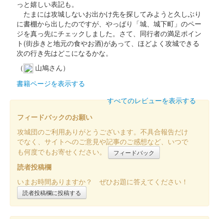
っと嬉しい表記も。
たまには攻城しないお出かけ先を探してみようと久しぶり
丸岡城 御城印
お城EXPO 2024限定版 梅ver.
に書棚から出したのですが、やっぱり「城、城下町」のペー
ジを真っ先にチェックしました。さて、同行者の満足ポイン
販売終了
ト(街歩きと地元の食やお酒)があって、ほどよく攻城できる
次の行き先はどこになるかな。
2024年12月21、22日に開催されたお城EXPO 2024の丸岡城 ー
丸岡藩誕生400年記念ーブースにて販売された御城印。22日のみ
（
山鳩さん）
販売された。
書籍ページを表示する
すべてのレビューを表示する
丸岡城 御城印
お城EXPO 2024限定版 椿、水仙ver.
フィードバックのお願い
販売終了
攻城団のご利用ありがとうございます。不具合報告だけ
でなく、サイトへのご意見や記事のご感想など、いつで
2024年12月21、22日に開催されたお城EXPO 2024の丸岡城 ー
も何度でもお寄せください。
丸岡藩誕生400年記念ーブースにて販売された御城印。21日のみ
フィードバック
販売された。
読者投稿欄
いまお時間ありますか？ ぜひお題に答えてください！
丸岡城 御城印
読者投稿欄に投稿する
お城EXPO 2024限定版 クリスマスver.
販売終了