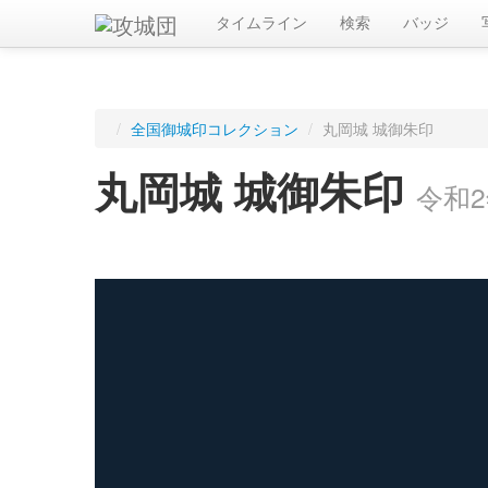
タイムライン
検索
バッジ
/
全国御城印コレクション
/
丸岡城 城御朱印
丸岡城 城御朱印
令和2
ログインすると入手した御城印を記録できます