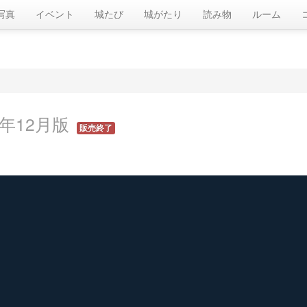
写真
イベント
城たび
城がたり
読み物
ルーム
年12月版
販売終了