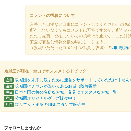
丸岡城 御城印
令和7年7月8月限定版
コメントの投稿について
販売終了
入手した自慢など自由にコメントしてください。画像
所有していなくてもコメントは可能ですので、所有者
ただし売買・交換についての投稿は禁止です。また誹
丸岡城 御城印
安全で有益な情報交換の場にしましょう。
令和7年7月8月限定版（一筆啓
（投稿いただいたコメントや写真は攻城団の
利用規約
販売終了
攻城団が現在、全力でオススメするトピック
丸岡城 御城印
令和7年 4・5月限定版
攻城団を未来に残すために運営をサポートしていただけません
注目
攻城団のチラシが置いてあるお城（随時更新）
注目
販売終了
日本全国の桜の名所なお城、花見にオススメなお城一覧
注目
攻城団オリジナルグッズ販売中！
注目
ぼんてん・まるのLINEスタンプ販売中
注目
丸岡城 御城印
令和7年 4・5月限定版 一筆啓
販売終了
フォローしませんか