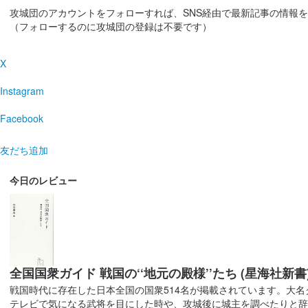
攻城団のアカウントをフォローすれば、SNS経由で最新記事の情報
丸岡城 御城印
令和7年 春版
（フォローするのに攻城団の登録は不要です）
販売終了
X
Instagram
丸岡城 御城印
令和7年 春版 一筆啓上
Facebook
販売終了
友だち追加
丸岡城 御城印
令和7年1月限定版 一筆啓上
今日のレビュー
販売終了
丸岡城 御城印
令和7年1月限定版
全国国衆ガイド 戦国の‘‘地元の殿様’’たち (星海社新書
販売終了
戦国時代に存在した日本全国の国衆514名が掲載されています。大
テレビで気になる武将を目にした時や、攻城後に城主を調べたりと