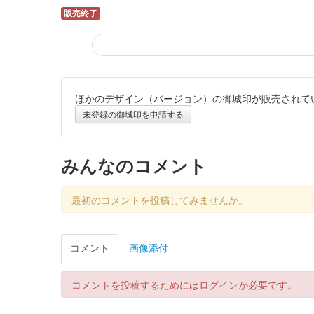
販売終了
ほかのデザイン（バージョン）の御城印が販売されて
丸岡城 御城印
令和8年冬版一筆啓上
未登録の御城印を申請する
販売終了
みんなのコメント
丸岡城 御城印
令和七年秋版
最初のコメントを投稿してみませんか。
販売終了
コメント
画像添付
丸岡城 御城印
令和七年秋版 一筆啓上
コメントを投稿するためにはログインが必要です。
販売終了