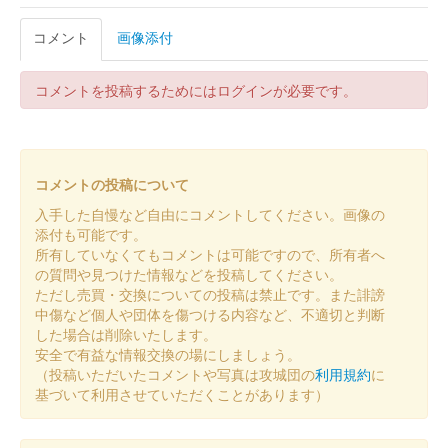
令和7年7月8月限定版
コメント
画像添付
販売終了
コメントを投稿するためにはログインが必要です。
丸岡城 御城印
令和7年7月8月限定版（一筆啓上）
販売終了
コメントの投稿について
丸岡城 御城印
入手した自慢など自由にコメントしてください。画像の
令和7年 4・5月限定版
添付も可能です。
所有していなくてもコメントは可能ですので、所有者へ
販売終了
の質問や見つけた情報などを投稿してください。
ただし売買・交換についての投稿は禁止です。また誹謗
中傷など個人や団体を傷つける内容など、不適切と判断
丸岡城 御城印
した場合は削除いたします。
令和7年 4・5月限定版 一筆啓上
安全で有益な情報交換の場にしましょう。
販売終了
（投稿いただいたコメントや写真は攻城団の
利用規約
に
基づいて利用させていただくことがあります）
丸岡城 御城印
令和7年 春版