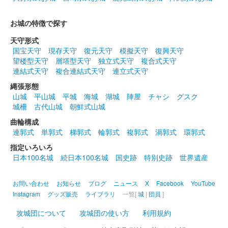
じ
販売終了
お城の特徴で探す
2024年10月13、14日に開催された「越前若狭お城フェス2024」
天守形式
の丸岡城天守を国宝にする市民の会ブースにて販売された御城
国宝天守
現存天守
復元天守
模擬天守
復興天守
印。
望楼型天守
層塔型天守
独立式天守
複合式天守
連結式天守
複合連結式天守
連立式天守
縄張形態
丸岡城 御城印
越前若狭お城フェス2024 限定版 夕焼
山城
平山城
平城
海城
湖城
陣屋
チャシ
グスク
城柵
古代山城
朝鮮式山城
け
曲輪構成
連郭式
単郭式
梯郭式
輪郭式
複郭式
渦郭式
環郭式
販売終了
指定いろいろ
2024年10月13、14日に開催された「越前若狭お城フェス2024」
日本100名城
続日本100名城
国史跡
特別史跡
世界遺産
の丸岡城天守を国宝にする市民の会ブースにて販売された御城
印。
お問い合わせ
お知らせ
ブログ
ニュース
X
Facebook
YouTube
Instagram
グッズ販売
ライブラリ
一覧[
城
|
団員
]
丸岡城 御城印
越前若狭お城フェス2024 限定版 ハロ
攻城団について
攻城団の使い方
利用規約
ウィン