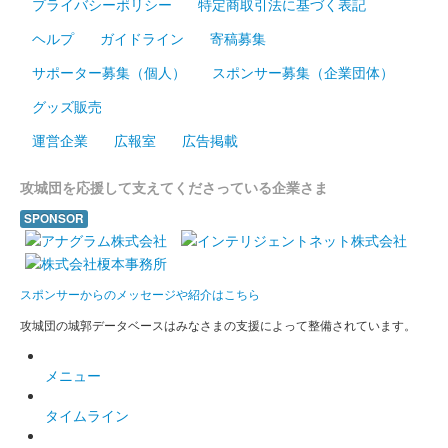
プライバシーポリシー
特定商取引法に基づく表記
販売終了
ヘルプ
ガイドライン
寄稿募集
2024年10月13、14日に開催された「越前若狭お城フェス2024」
サポーター募集（個人）
スポンサー募集（企業団体）
の丸岡城天守を国宝にする市民の会ブースにて販売された御城
印。
グッズ販売
運営企業
広報室
広告掲載
丸岡城 墨箔印
出張！お城EXPO in 坂井・丸岡城2024
攻城団を応援して支えてくださっている企業さま
版
SPONSOR
販売終了
2024年10月12、13日に開催された「出張！お城EXPO in 坂井・
スポンサーからのメッセージや紹介はこちら
丸岡城2024」の戦国魂のブースにて販売された御城印。
攻城団の城郭データベースはみなさまの支援によって整備されています。
丸岡城 御城印
メニュー
出張！お城EXPO in 坂井・丸岡城
タイムライン
2024限定版