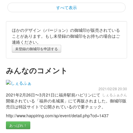
すべて表示
ほかのデザイン（バージョン）の御城印が販売されている
丸岡城 御城印
令和8年冬版一筆啓上
ことがあります。もし未登録の御城印をお持ちの場合はご
連絡ください。
販売終了
未登録の御城印を申請する
丸岡城 御城印
令和七年秋版
みんなのコメント
販売終了
2021/02/28 20:30
2021年2月26日〜3月21日に福井駅前ハピリンにて
しぇるふぁさん
丸岡城 御城印
令和七年秋版 一筆啓上
開催されている「福井の名城展」にて再販されました。御城印販
売日は特設サイトで公開されているので要チェック。
販売終了
http://www.happiring.com/sp/event/detail.php?cd=1437
あっぱれ！
丸岡城 御城印