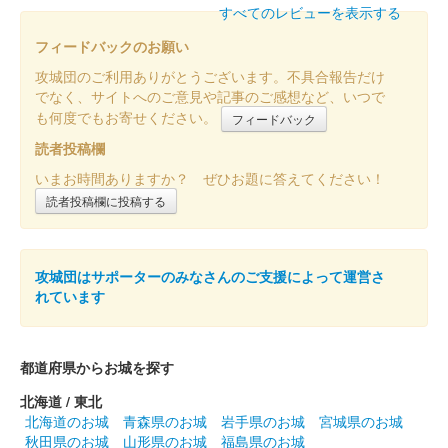
すべてのレビューを表示する
販売された。
フィードバックのお願い
攻城団のご利用ありがとうございます。不具合報告だけ
丸岡城 御城印
お城EXPO 2024限定版 椿、水仙ver.
でなく、サイトへのご意見や記事のご感想など、いつで
も何度でもお寄せください。
フィードバック
販売終了
読者投稿欄
2024年12月21、22日に開催されたお城EXPO 2024の丸岡城 ー
いまお時間ありますか？ ぜひお題に答えてください！
丸岡藩誕生400年記念ーブースにて販売された御城印。21日のみ
販売された。
読者投稿欄に投稿する
丸岡城 御城印
お城EXPO 2024限定版 クリスマスver.
攻城団はサポーターのみなさんのご支援によって運営さ
れています
販売終了
2024年12月21、22日に開催されたお城EXPO 2024の丸岡城 ー
丸岡藩誕生400年記念ーブースにて販売された御城印。21日のみ
都道府県からお城を探す
販売された。
北海道 / 東北
北海道のお城
青森県のお城
岩手県のお城
宮城県のお城
秋田県のお城
山形県のお城
福島県のお城