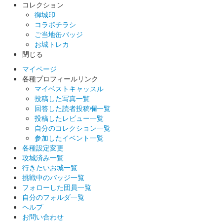
販売終了
コレクション
御城印
コラボチラシ
丸岡城 御城印
ご当地缶バッジ
丸岡藩誕生400年記念 7、8月版 一筆啓
お城トレカ
閉じる
上
マイページ
販売終了
各種プロフィールリンク
マイベストキャッスル
投稿した写真一覧
丸岡城 御城印
回答した読者投稿欄一覧
丸岡藩誕生400年記念御城印 一筆啓上
投稿したレビュー一覧
自分のコレクション一覧
販売終了
参加したイベント一覧
丸岡藩が誕生して400年を記念して製作された御城印。越前和紙
各種設定変更
を使用。坂井市文化課国宝化推進室が作成した丸岡藩誕生400年
攻城済み一覧
ロゴマークを使用。
行きたいお城一覧
挑戦中のバッジ一覧
フォローした団員一覧
丸岡城 御城印
自分のフォルダ一覧
丸岡藩誕生400年記念御城印
ヘルプ
お問い合わせ
販売終了