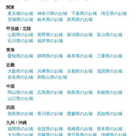
丸岡城 御城印
お城EXPO 2024限定版 天守ver.
関東
東京都のお城
神奈川県のお城
千葉県のお城
埼玉県のお城
販売終了
茨城県のお城
栃木県のお城
群馬県のお城
2024年12月21、22日に開催されたお城EXPO 2024の丸岡城 ー
甲信越 / 北陸
丸岡藩誕生400年記念ーブースにて販売された御城印。21日のみ
山梨県のお城
長野県のお城
新潟県のお城
富山県のお城
販売された。
石川県のお城
福井県のお城
東海
丸岡城 御城印
愛知県のお城
静岡県のお城
岐阜県のお城
三重県のお城
越前若狭お城フェス2024 限定版 お月
近畿
見
大阪府のお城
兵庫県のお城
京都府のお城
滋賀県のお城
奈良県のお城
和歌山県のお城
販売終了
中国
2024年10月13、14日に開催された「越前若狭お城フェス2024」
岡山県のお城
広島県のお城
鳥取県のお城
島根県のお城
の丸岡城天守を国宝にする市民の会ブースにて販売された御城
山口県のお城
印。
四国
徳島県のお城
香川県のお城
愛媛県のお城
高知県のお城
丸岡城 御城印
九州 / 沖縄
越前若狭お城フェス2024 限定版 もみ
福岡県のお城
佐賀県のお城
長崎県のお城
熊本県のお城
大分県のお城
宮崎県のお城
鹿児島県のお城
沖縄県のお城