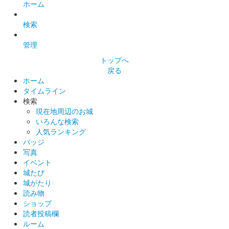
ホーム
販売終了
2024年10月12、13日に開催された「出張！お城EXPO in 坂井・
検索
丸岡城 2024」の出張！お城EXPO in 坂井・丸岡城実行委員会ブ
ースにて販売された御城印。
管理
トップへ
戻る
丸岡城 御城印
秋の丸岡藩誕生400年記念版
ホーム
タイムライン
販売終了
検索
現在地周辺のお城
いろんな検索
丸岡城 御城印
人気ランキング
秋の丸岡藩誕生400年記念版（一筆啓
バッジ
写真
上）
イベント
城たび
販売終了
城がたり
読み物
ショップ
丸岡城 御城印
丸岡藩誕生400年記念 7、8月版
読者投稿欄
ルーム