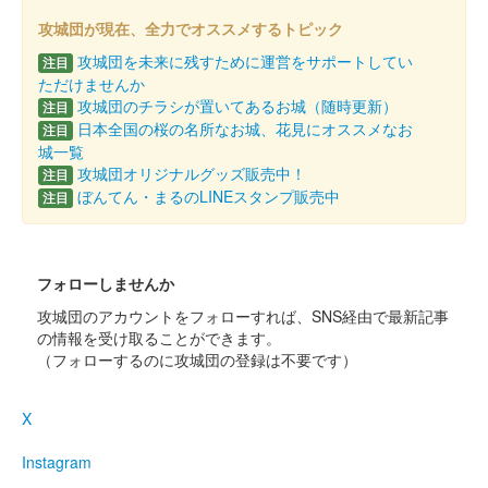
攻城団が現在、全力でオススメするトピック
販売終了
攻城団を未来に残すために運営をサポートしてい
注目
ただけませんか
攻城団のチラシが置いてあるお城（随時更新）
丸岡城 御城印
注目
令和7年 春版 一筆啓上
日本全国の桜の名所なお城、花見にオススメなお
注目
城一覧
販売終了
攻城団オリジナルグッズ販売中！
注目
ぼんてん・まるのLINEスタンプ販売中
注目
丸岡城 御城印
令和7年1月限定版 一筆啓上
販売終了
フォローしませんか
攻城団のアカウントをフォローすれば、SNS経由で最新記事
の情報を受け取ることができます。
丸岡城 御城印
（フォローするのに攻城団の登録は不要です）
令和7年1月限定版
販売終了
X
Instagram
丸岡城 御城印
お城EXPO 2024限定版 桜ver.