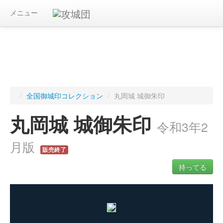
メニュー
/
全国御城印コレクション
/
丸岡城 城御朱印
丸岡城 城御朱印
令和3年2
月版
販売終了
持ってる
ログインすると入手した御城印を記録できます