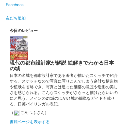
Facebook
販売終了
友だち追加
2024年12月21、22日に開催されたお城EXPO 2024の丸岡城 ー
丸岡藩誕生400年記念ーブースにて販売された御城印。22日のみ
販売された。
今日のレビュー
丸岡城 御城印
お城EXPO 2024限定版 石垣ver.
現代の都市設計家が解説 絵解きでわかる日本
販売終了
の城
2024年12月21、22日に開催されたお城EXPO 2024の丸岡城 ー
日本の名城を都市設計家である著者が描いたスケッチで紹介
丸岡藩誕生400年記念ーブースにて販売された御城印。22日のみ
する。スケッチなので写真に写りこんでしまう余計な構造物
販売された。
や植栽を省略でき、写真とは違った細部の意匠や造形の美し
さを感じられる。こんなスケッチがさらっと描けたらいいの
にと思う。メインの21城のほか81城の簡単なガイドも載せ
丸岡城 御城印
お城EXPO 2024限定版 梅ver.
る。日英バイリンガル表記。
（
こめつぶさん）
販売終了
書籍ページを表示する
2024年12月21、22日に開催されたお城EXPO 2024の丸岡城 ー
丸岡藩誕生400年記念ーブースにて販売された御城印。22日のみ