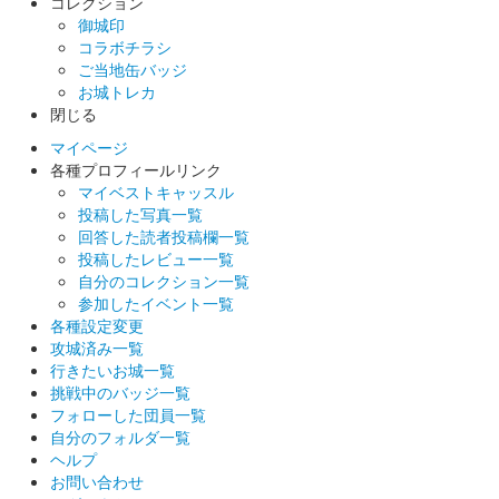
コレクション
御城印
コラボチラシ
虎伏城（和歌山城） 御城印
ご当地缶バッジ
令和六年度秋
お城トレカ
閉じる
限定版
マイページ
販売終了
各種プロフィールリンク
クリーム色の銀砂子地に紫の蔦紋と黒の城名。紅葉の葉もあしら
マイベストキャッスル
われている。当初は3枚セット1000円で販売されていた。
投稿した写真一覧
回答した読者投稿欄一覧
投稿したレビュー一覧
自分のコレクション一覧
和歌山城 御城印
御城印合戦 in 福知山 限定版 水色
参加したイベント一覧
各種設定変更
版
攻城済み一覧
行きたいお城一覧
販売終了
挑戦中のバッジ一覧
フォローした団員一覧
2024年9月8日に開催された「御城印合戦」のイベント会場で限
自分のフォルダ一覧
定販売された。残りをその後、観光交流センターで販売。
ヘルプ
お問い合わせ