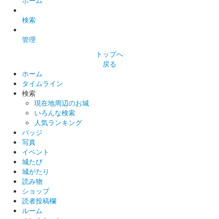
ホーム
和歌山城 御城印
横浜お城EXPO2024限定版（A6）
検索
販売終了
管理
トップへ
戻る
和歌山城 御城印
横浜お城EXPO2024限定版（A6）
ホーム
タイムライン
販売終了
検索
現在地周辺のお城
家紋が斜めに配置されたバージョン。
いろんな検索
人気ランキング
バッジ
和歌山城 御城印
横浜お城EXPO2024限定版（A5）
写真
イベント
販売終了
城たび
城がたり
読み物
和歌山城 御城印
ショップ
秋 紅葉限定版
読者投稿欄
ルーム
販売終了