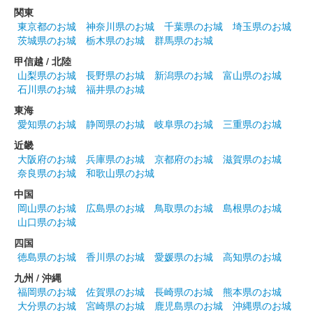
関東
和歌山城 御城印
令和七年春限定
東京都のお城
神奈川県のお城
千葉県のお城
埼玉県のお城
茨城県のお城
栃木県のお城
群馬県のお城
販売終了
甲信越 / 北陸
山梨県のお城
長野県のお城
新潟県のお城
富山県のお城
石川県のお城
福井県のお城
和歌山城 御城印
和歌山城公園動物園限定・第1弾
東海
愛知県のお城
静岡県のお城
岐阜県のお城
三重県のお城
「天守と紀州犬」
近畿
販売終了
大阪府のお城
兵庫県のお城
京都府のお城
滋賀県のお城
奈良県のお城
和歌山県のお城
和歌山城公園動物園で限定販売されている御城印の第1弾。はが
き大の厚紙（角丸）に、「和歌山城」「和歌山城公園動物園 来
中国
園記念」の文字が印刷され、紀州徳川家の家紋と天守、紀州犬の
岡山県のお城
広島県のお城
鳥取県のお城
島根県のお城
綾芽（あやめ）と皐月（……
山口県のお城
四国
徳島県のお城
香川県のお城
愛媛県のお城
高知県のお城
和歌山城 御城印
通常版
九州 / 沖縄
福岡県のお城
佐賀県のお城
長崎県のお城
熊本県のお城
日本三大連立式天守の和歌山城を背景に、和歌山城の歴代の城主
大分県のお城
宮崎県のお城
鹿児島県のお城
沖縄県のお城
である豊臣家・桑山家・浅野家・徳川家の家紋を押印したもの