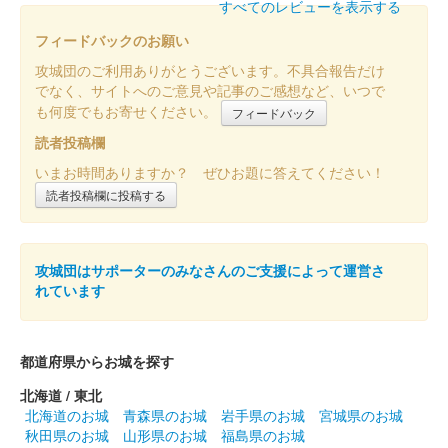
和歌山城 御城印
すべてのレビューを表示する
令和七年夏限定
フィードバックのお願い
販売終了
攻城団のご利用ありがとうございます。不具合報告だけ
でなく、サイトへのご意見や記事のご感想など、いつで
も何度でもお寄せください。
フィードバック
和歌山城 切り絵御城印
令和七年版
読者投稿欄
販売終了
いまお時間ありますか？ ぜひお題に答えてください！
切り絵師・尾之善(おのぜん)氏が作成した、和歌山城の令和七年
読者投稿欄に投稿する
度の切り絵御城印。「令和七乙巳歳」の文言入り。
攻城団はサポーターのみなさんのご支援によって運営さ
和歌山城 御城印
登城記念 豊臣秀長
れています
和歌山城 御城印
都道府県からお城を探す
羽柴小一郎秀長
北海道 / 東北
和歌山城を中心とした絵地図がデザインされている。
北海道のお城
青森県のお城
岩手県のお城
宮城県のお城
秋田県のお城
山形県のお城
福島県のお城