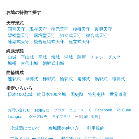
お城の特徴で探す
和歌山城 御城印
「和歌山城×JR西日本」くろしお
天守形式
国宝天守
現存天守
復元天守
模擬天守
復興天守
60周年記念 EXオリジナル 特別御城印
望楼型天守
層塔型天守
独立式天守
複合式天守
連結式天守
複合連結式天守
連立式天守
京都・大阪〜和歌山間を結ぶ特急くろしおの運行60周年を記念し
縄張形態
て発売されたJR西日本とのコラボ御城印。和歌山城と桜、東海
山城
平山城
平城
海城
湖城
陣屋
チャシ
グスク
道・山陽新幹線N700S、特急くろしお287系電車が描かれてい
城柵
古代山城
朝鮮式山城
る。EX予約サービス……
曲輪構成
連郭式
単郭式
梯郭式
輪郭式
複郭式
渦郭式
環郭式
和歌山城 御城印
岸和田城天守復興70周年 冬の陣参
指定いろいろ
日本100名城
続日本100名城
国史跡
特別史跡
世界遺産
陣記念版（黄色）
お問い合わせ
お知らせ
ブログ
ニュース
X
Facebook
YouTube
販売終了
Instagram
グッズ販売
ライブラリ
一覧[
城
|
団員
]
岸和田城の危機を蛸が救ったといわれている「蛸地蔵伝説」にち
なんで、蛸のスタンプを押印した御城印。70枚限定。
攻城団について
攻城団の使い方
利用規約
プライバシーポリシー
特定商取引法に基づく表記