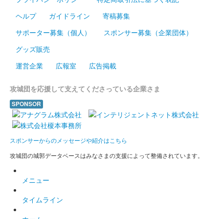
和歌山城 御城印
岸和田城天守復興70周年 冬の陣参
ヘルプ
ガイドライン
寄稿募集
サポーター募集（個人）
スポンサー募集（企業団体）
陣記念版（緑）
グッズ販売
販売終了
運営企業
広報室
広告掲載
岸和田城の危機を蛸が救ったといわれている「蛸地蔵伝説」にち
なんで、蛸のスタンプを押印した御城印。70枚限定。
攻城団を応援して支えてくださっている企業さま
SPONSOR
和歌山城 御城印
令和7年新春限定版
販売終了
スポンサーからのメッセージや紹介はこちら
100枚限定
攻城団の城郭データベースはみなさまの支援によって整備されています。
和歌山城 御城印
メニュー
横浜お城EXPO2024限定版（A5）
タイムライン
販売終了