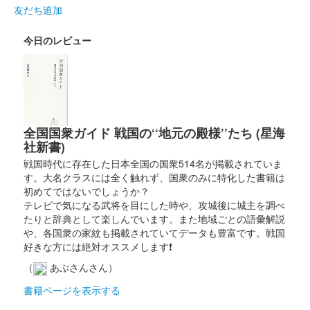
友だち追加
和歌山城 記念符
今日のレビュー
大阪城・和歌山城 姉妹城提携40周
年記念符
販売終了
豊臣秀吉が最初に築城した大阪城と豊臣秀長が築城した和歌山城
が、昭和60年（1985年） 11月2日に姉妹城提携し、2025年で40
全国国衆ガイド 戦国の‘‘地元の殿様’’たち (星海
周年を迎える事を記念して、大阪城と和歌山城の手書きの記念符
社新書)
セットが大阪……
戦国時代に存在した日本全国の国衆514名が掲載されていま
す。大名クラスには全く触れず、国衆のみに特化した書籍は
初めてではないでしょうか？
和歌山城 御城印
テレビで気になる武将を目にした時や、攻城後に城主を調べ
築城440年記念版
たりと辞典として楽しんでいます。また地域ごとの語彙解説
や、各国衆の家紋も掲載されていてデータも豊富です。戦国
販売終了
好きな方には絶対オススメします❗
「第四回大阪お城フェス2025」の和歌山城ブースで先行販売。
（
あぶさんさん）
その後、8月11日から現地で販売。
書籍ページを表示する