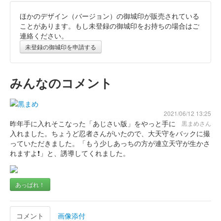
ほかのデザイン（バージョン）の御城印が販売されている
和歌山城 御城印
令和八年 新春版 ピンク
ことがあります。もし未登録の御城印をお持ちの場合はご
連絡ください。
販売終了
未登録の御城印を申請する
和歌山城の令和八年・新春版御城印で、追加販売されたピンク紙
版。右上の文言は複数パターンがあり、購入時に自分の好きな文
言を選べた。
みんなのコメント
令和八年 和歌山城 御城印新春版 銀
2021/06/12 13:25
昨年手に入れそこなった「あじさい版」をやっと手に
黒まめさん
色
令和八年 新春版
入れました。ちょうど忍者さんがいたので、大天守をバックに撮
っていただきました。「もう少しあっちの方が連立天守が生かさ
販売終了
れますよ❗」と、誘導してくれました。
令和八年新春版御城印。金色・銀色の2種が発売された。セット
販売もあり。
あっぱれ！
令和八年 和歌山城 御城印新春版 金
コメント
画像添付