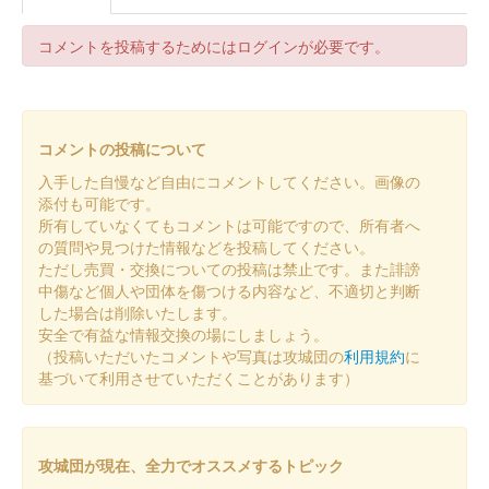
色
令和八年 新春版
コメントを投稿するためにはログインが必要です。
販売終了
令和八年新春版御城印。金色・銀色の2種が発売された。セット
販売もあり。
コメントの投稿について
入手した自慢など自由にコメントしてください。画像の
和歌山城 御城印
和歌山城公園動物園限定・第4弾
添付も可能です。
所有していなくてもコメントは可能ですので、所有者へ
「駆ける紀州犬」
の質問や見つけた情報などを投稿してください。
ただし売買・交換についての投稿は禁止です。また誹謗
販売終了
中傷など個人や団体を傷つける内容など、不適切と判断
した場合は削除いたします。
和歌山城公園動物園で限定販売されている御城印の第4弾。文字
安全で有益な情報交換の場にしましょう。
は印刷、家紋・絵柄は押印の仕様になっている。2026年1月1日
（投稿いただいたコメントや写真は攻城団の
利用規約
に
より発売開始。
基づいて利用させていただくことがあります）
和歌山城 御城印 築城440年記念 和
攻城団が現在、全力でオススメするトピック
紙版
築城440年記念版