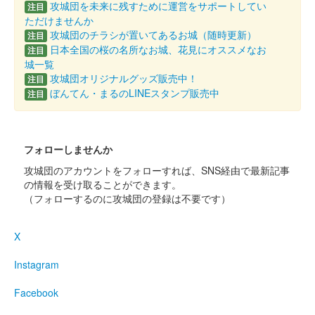
攻城団を未来に残すために運営をサポートしてい
注目
ただけませんか
販売終了
攻城団のチラシが置いてあるお城（随時更新）
注目
和歌山城 御城印 築城440年記念の吉野杉版の別バージョン
日本全国の桜の名所なお城、花見にオススメなお
注目
城一覧
攻城団オリジナルグッズ販売中！
注目
和歌山城 御城印
ぼんてん・まるのLINEスタンプ販売中
注目
令和八年新春限定
販売終了
フォローしませんか
和歌山城 切り絵御城印
攻城団のアカウントをフォローすれば、SNS経由で最新記事
令和八年版
の情報を受け取ることができます。
（フォローするのに攻城団の登録は不要です）
切り絵師・尾之善（おのぜん）氏が作成した、和歌山城の令和八
年度の切り絵御城印。令和七年度のものよりも大判になってい
る。「令和八丙午歳」の文言入り。
X
Instagram
和歌山城 御城印
冬限定
Facebook
販売終了