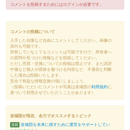
販売終了
コメントを投稿するためにはログインが必要です。
令和八年新春版御城印。金色・銀色の2種が発売された。セット
販売もあり。
コメントの投稿について
和歌山城 御城印
和歌山城公園動物園限定・第4弾
入手した自慢など自由にコメントしてください。画像の
添付も可能です。
「駆ける紀州犬」
所有していなくてもコメントは可能ですので、所有者へ
の質問や見つけた情報などを投稿してください。
販売終了
ただし売買・交換についての投稿は禁止です。また誹謗
和歌山城公園動物園で限定販売されている御城印の第4弾。文字
中傷など個人や団体を傷つける内容など、不適切と判断
は印刷、家紋・絵柄は押印の仕様になっている。2026年1月1日
した場合は削除いたします。
より発売開始。
安全で有益な情報交換の場にしましょう。
（投稿いただいたコメントや写真は攻城団の
利用規約
に
基づいて利用させていただくことがあります）
和歌山城 御城印 築城440年記念 和
紙版
築城440年記念版
攻城団が現在、全力でオススメするトピック
販売終了
攻城団を未来に残すために運営をサポートしてい
注目