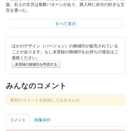
版。右上の文言は複数パターンがあり、購入時に自分の好きな文
言を選べた。
すべて表示
ほかのデザイン（バージョン）の御城印が販売されている
令和八年 和歌山城 御城印新春版 銀
ことがあります。もし未登録の御城印をお持ちの場合はご
連絡ください。
色
令和八年 新春版
未登録の御城印を申請する
販売終了
令和八年新春版御城印。金色・銀色の2種が発売された。セット
みんなのコメント
販売もあり。
最初のコメントを投稿してみませんか。
令和八年 和歌山城 御城印新春版 金
色
コメント
画像添付
令和八年 新春版