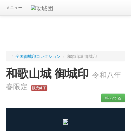
メニュー
/
全国御城印コレクション
/
和歌山城 御城印
和歌山城 御城印
令和八年
春限定
販売終了
持ってる
ログインすると入手した御城印を記録できます