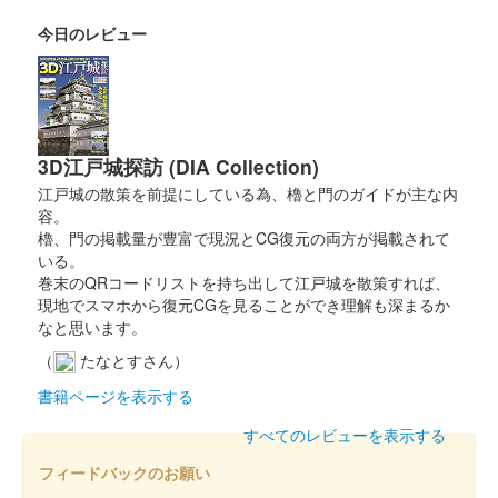
和歌山城 記念符
大阪城・和歌山城 姉妹城提携40周
今日のレビュー
年記念符
販売終了
豊臣秀吉が最初に築城した大阪城と豊臣秀長が築城した和歌山城
が、昭和60年（1985年） 11月2日に姉妹城提携し、2025年で40
3D江戸城探訪 (DIA Collection)
周年を迎える事を記念して、大阪城と和歌山城の手書きの記念符
セットが大阪……
江戸城の散策を前提にしている為、櫓と門のガイドが主な内
容。
櫓、門の掲載量が豊富で現況とCG復元の両方が掲載されて
いる。
和歌山城 御城印
築城440年記念版
巻末のQRコードリストを持ち出して江戸城を散策すれば、
現地でスマホから復元CGを見ることができ理解も深まるか
販売終了
なと思います。
「第四回大阪お城フェス2025」の和歌山城ブースで先行販売。
（
たなとすさん）
その後、8月11日から現地で販売。
書籍ページを表示する
すべてのレビューを表示する
和歌山城 御城印
令和七年夏限定
フィードバックのお願い
販売終了