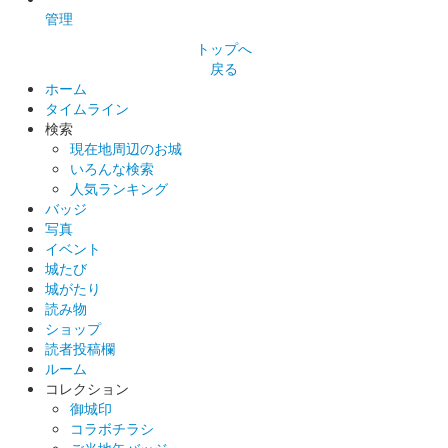
管理
販売終了
トップへ
戻る
和歌山城 御城印
ホーム
横浜お城EXPO2024限定版（A6）
タイムライン
検索
販売終了
現在地周辺のお城
家紋が斜めに配置されたバージョン。
いろんな検索
人気ランキング
バッジ
和歌山城 御城印
写真
横浜お城EXPO2024限定版（A5）
イベント
城たび
販売終了
城がたり
読み物
ショップ
和歌山城 御城印
秋 紅葉限定版
読者投稿欄
ルーム
販売終了
コレクション
御城印
コラボチラシ
ご当地缶バッジ