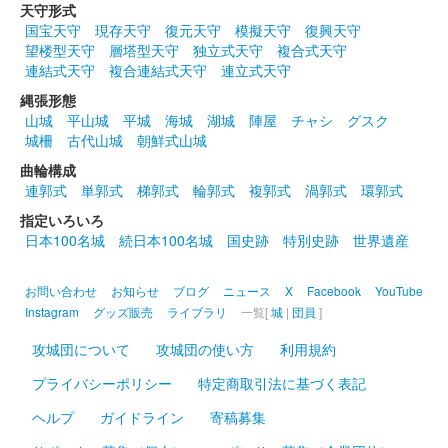
和歌山城 御城印
「和歌山城×JR西日本」くろしお
天守形式
国宝天守
現存天守
復元天守
模擬天守
復興天守
60周年記念 EXオリジナル 特別御城印
望楼型天守
層塔型天守
独立式天守
複合式天守
連結式天守
複合連結式天守
連立式天守
京都・大阪〜和歌山間を結ぶ特急くろしおの運行60周年を記念し
縄張形態
て発売されたJR西日本とのコラボ御城印。和歌山城と桜、東海
山城
平山城
平城
海城
湖城
陣屋
チャシ
グスク
道・山陽新幹線N700S、特急くろしお287系電車が描かれてい
城柵
古代山城
朝鮮式山城
る。EX予約サービス……
曲輪構成
連郭式
単郭式
梯郭式
輪郭式
複郭式
渦郭式
環郭式
和歌山城 御城印
岸和田城天守復興70周年 冬の陣参
指定いろいろ
日本100名城
続日本100名城
国史跡
特別史跡
世界遺産
陣記念版（黄色）
お問い合わせ
お知らせ
ブログ
ニュース
X
Facebook
YouTube
販売終了
Instagram
グッズ販売
ライブラリ
一覧[
城
|
団員
]
岸和田城の危機を蛸が救ったといわれている「蛸地蔵伝説」にち
なんで、蛸のスタンプを押印した御城印。70枚限定。
攻城団について
攻城団の使い方
利用規約
プライバシーポリシー
特定商取引法に基づく表記
和歌山城 御城印
ヘルプ
ガイドライン
寄稿募集
岸和田城天守復興70周年 冬の陣参