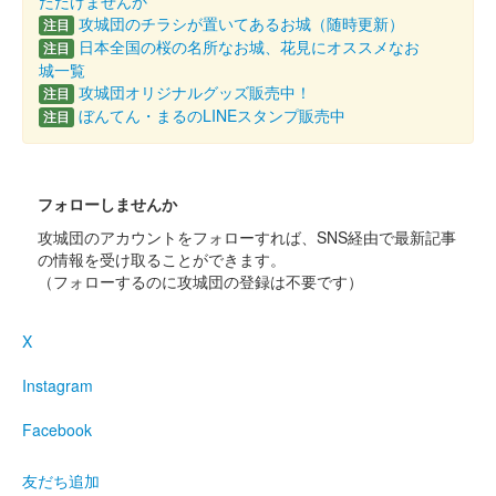
ただけませんか
和歌山城 御城印 築城440年記念の吉野杉版の別バージョン
攻城団のチラシが置いてあるお城（随時更新）
注目
日本全国の桜の名所なお城、花見にオススメなお
注目
城一覧
和歌山城 御城印
令和八年新春限定
攻城団オリジナルグッズ販売中！
注目
ぼんてん・まるのLINEスタンプ販売中
注目
販売終了
和歌山城 切り絵御城印
フォローしませんか
令和八年版
攻城団のアカウントをフォローすれば、SNS経由で最新記事
切り絵師・尾之善（おのぜん）氏が作成した、和歌山城の令和八
の情報を受け取ることができます。
年度の切り絵御城印。令和七年度のものよりも大判になってい
（フォローするのに攻城団の登録は不要です）
る。「令和八丙午歳」の文言入り。
X
和歌山城 御城印
冬限定
Instagram
販売終了
Facebook
友だち追加