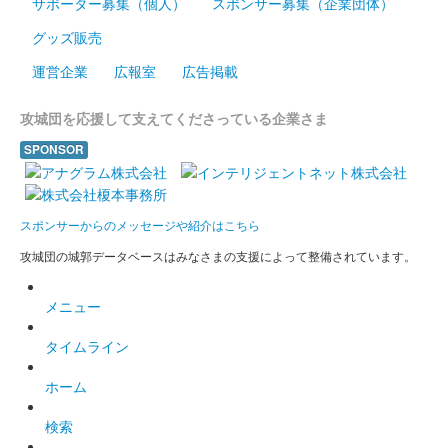
サポーター募集（個人）
スポンサー募集（企業団体）
陣記念版（緑）
グッズ販売
販売終了
運営企業
広報室
広告掲載
岸和田城の危機を蛸が救ったといわれている「蛸地蔵伝説」にち
なんで、蛸のスタンプを押印した御城印。70枚限定。
攻城団を応援して支えてくださっている企業さま
SPONSOR
和歌山城 御城印
令和7年新春限定版
販売終了
スポンサーからのメッセージや紹介はこちら
100枚限定
攻城団の城郭データベースはみなさまの支援によって整備されています。
和歌山城 御城印
メニュー
横浜お城EXPO2024限定版（A5）
タイムライン
販売終了
ホーム
和歌山城 御城印
検索
横浜お城EXPO2024限定版（A6）