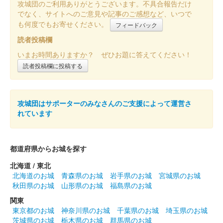
攻城団のご利用ありがとうございます。不具合報告だけ
でなく、サイトへのご意見や記事のご感想など、いつで
も何度でもお寄せください。
フィードバック
和歌山城 切り絵御城印
令和七年版
読者投稿欄
いまお時間ありますか？ ぜひお題に答えてください！
販売終了
読者投稿欄に投稿する
切り絵師・尾之善(おのぜん)氏が作成した、和歌山城の令和七年
度の切り絵御城印。「令和七乙巳歳」の文言入り。
攻城団はサポーターのみなさんのご支援によって運営さ
和歌山城 御城印
れています
登城記念 豊臣秀長
都道府県からお城を探す
和歌山城 御城印
羽柴小一郎秀長
北海道 / 東北
和歌山城を中心とした絵地図がデザインされている。
北海道のお城
青森県のお城
岩手県のお城
宮城県のお城
秋田県のお城
山形県のお城
福島県のお城
関東
和歌山城 御城印
東京都のお城
神奈川県のお城
千葉県のお城
埼玉県のお城
令和七年春限定
茨城県のお城
栃木県のお城
群馬県のお城