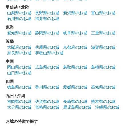
販売終了
甲信越 / 北陸
山梨県のお城
長野県のお城
新潟県のお城
富山県のお城
石川県のお城
福井県のお城
和歌山城 御城印
和歌山城公園動物園限定・第1弾
東海
愛知県のお城
静岡県のお城
岐阜県のお城
三重県のお城
「天守と紀州犬」
近畿
大阪府のお城
兵庫県のお城
京都府のお城
滋賀県のお城
販売終了
奈良県のお城
和歌山県のお城
和歌山城公園動物園で限定販売されている御城印の第1弾。はが
き大の厚紙（角丸）に、「和歌山城」「和歌山城公園動物園 来
中国
園記念」の文字が印刷され、紀州徳川家の家紋と天守、紀州犬の
岡山県のお城
広島県のお城
鳥取県のお城
島根県のお城
綾芽（あやめ）と皐月（……
山口県のお城
四国
徳島県のお城
香川県のお城
愛媛県のお城
高知県のお城
和歌山城 御城印
通常版
九州 / 沖縄
福岡県のお城
佐賀県のお城
長崎県のお城
熊本県のお城
日本三大連立式天守の和歌山城を背景に、和歌山城の歴代の城主
大分県のお城
宮崎県のお城
鹿児島県のお城
沖縄県のお城
である豊臣家・桑山家・浅野家・徳川家の家紋を押印したもの
お城の特徴で探す