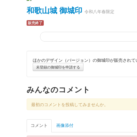
和歌山城 御城印
令和八年春限定
販売終了
ほかのデザイン（バージョン）の御城印が販売されて
和歌山城 御城印
令和八年 新春版 ピンク
未登録の御城印を申請する
販売終了
和歌山城の令和八年・新春版御城印で、追加販売された
みんなのコメント
令和八年 和歌山城 御城印新春版
最初のコメントを投稿してみませんか。
販売終了
コメント
画像添付
令和八年新春版御城印。金色・銀色の2種が発売された。