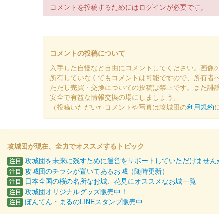
コメントを投稿するためにはログインが必要です。
令和八年 和歌山城 御城印新春版
販売終了
コメントの投稿について
令和八年新春版御城印。金色・銀色の2種が発売された。
入手した自慢など自由にコメントしてください。画像
所有していなくてもコメントは可能ですので、所有者
和歌山城 御城印
ただし売買・交換についての投稿は禁止です。また誹
和歌山城公園動物園限定・
安全で有益な情報交換の場にしましょう。
（投稿いただいたコメントや写真は攻城団の
利用規約
販売終了
和歌山城公園動物園で限定販売されている御城印の第4弾
攻城団が現在、全力でオススメするトピック
和歌山城 御城印 築城440年記念
攻城団を未来に残すために運営をサポートしていただけません
注目
攻城団のチラシが置いてあるお城（随時更新）
注目
販売終了
日本全国の桜の名所なお城、花見にオススメなお城一覧
注目
攻城団オリジナルグッズ販売中！
注目
和歌山城 御城印 築城440年記念の吉野杉版の別バージョ
ぼんてん・まるのLINEスタンプ販売中
注目