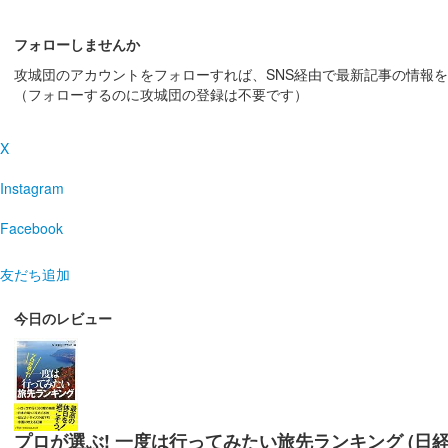
和歌山城 御城印
令和八年新春限定
フォローしませんか
販売終了
攻城団のアカウントをフォローすれば、SNS経由で最新記事の情報
（フォローするのに攻城団の登録は不要です）
和歌山城 切り絵御城印
令和八年版
X
切り絵師・尾之善（おのぜん）氏が作成した、和歌山城
Instagram
Facebook
和歌山城 御城印
冬限定
友だち追加
販売終了
今日のレビュー
和歌山城 記念符
大阪城・和歌山城 姉妹城提
販売終了
豊臣秀吉が最初に築城した大阪城と豊臣秀長が築城した和歌山
プロが選ぶ! 一度は行ってみたい旅先ランキング (日
の記念符セットが大阪……