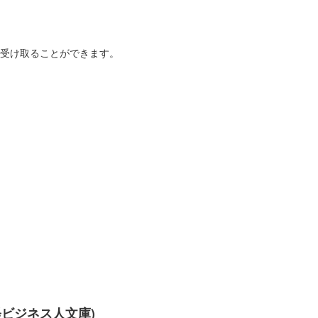
を受け取ることができます。
の令和八年度の切り絵御城印。令和七年度のものよりも大判になってい
携40周年記念符
城が、昭和60年（1985年） 11月2日に姉妹城提携し、2025年
経ビジネス人文庫)