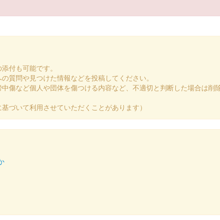
 金色
令和八年 新春版
セット販売もあり。
の添付も可能です。
への質問や見つけた情報などを投稿してください。
謗中傷など個人や団体を傷つける内容など、不適切と判断した場合は削
第4弾「駆ける紀州犬」
に基づいて利用させていただくことがあります）
。文字は印刷、家紋・絵柄は押印の仕様になっている。2026年1月1日
 和紙版
築城440年記念版
か
ン