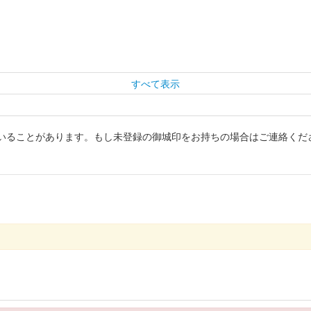
すべて表示
いることがあります。もし未登録の御城印をお持ちの場合はご連絡くだ
ピンク紙版。右上の文言は複数パターンがあり、購入時に自分の好きな
 銀色
令和八年 新春版
セット販売もあり。