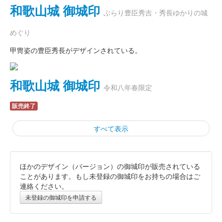
和歌山城 御城印
ぶらり豊臣秀吉・秀長ゆかりの城
めぐり
甲冑姿の豊臣秀長がデザインされている。
和歌山城 御城印
令和八年春限定
販売終了
すべて表示
ほかのデザイン（バージョン）の御城印が販売されている
和歌山城 御城印
令和八年 新春版 ピンク
ことがあります。もし未登録の御城印をお持ちの場合はご
連絡ください。
販売終了
未登録の御城印を申請する
和歌山城の令和八年・新春版御城印で、追加販売されたピンク紙
版。右上の文言は複数パターンがあり、購入時に自分の好きな文