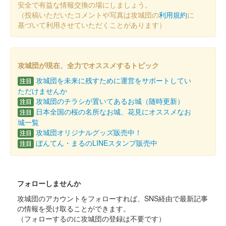
安全で有益な情報交換の場にしましょう。
和歌山城 御城印
（投稿いただいたコメントや写真は攻城団の
利用規約
に
和歌山城公園動物園限定・第4弾
基づいて利用させていただくことがあります）
「駆ける紀州犬」
販売終了
攻城団が現在、全力でオススメするトピック
和歌山城公園動物園で限定販売されている御城印の第4弾。文字
攻城団を未来に残すために運営をサポートしてい
注目
は印刷、家紋・絵柄は押印の仕様になっている。2026年1月1日
ただけませんか
より発売開始。
攻城団のチラシが置いてあるお城（随時更新）
注目
日本全国の桜の名所なお城、花見にオススメなお
注目
城一覧
和歌山城 御城印 築城440年記念 和
攻城団オリジナルグッズ販売中！
注目
ぼんてん・まるのLINEスタンプ販売中
注目
紙版
築城440年記念版
販売終了
フォローしませんか
和歌山城 御城印 築城440年記念の吉野杉版の別バージョン
攻城団のアカウントをフォローすれば、SNS経由で最新記事
の情報を受け取ることができます。
和歌山城 御城印
（フォローするのに攻城団の登録は不要です）
令和八年新春限定