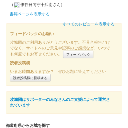
（
惟任日向守十兵衛さん）
豊臣秀吉が最初に築城した大阪城と豊臣秀長が築城した和歌山城
が、昭和60年（1985年） 11月2日に姉妹城提携し、2025年で40
書籍ページを表示する
周年を迎える事を記念して、大阪城と和歌山城の手書きの記念符
すべてのレビューを表示する
セットが大阪……
フィードバックのお願い
和歌山城 御城印
攻城団のご利用ありがとうございます。不具合報告だけ
築城440年記念版
でなく、サイトへのご意見や記事のご感想など、いつで
も何度でもお寄せください。
フィードバック
販売終了
読者投稿欄
「第四回大阪お城フェス2025」の和歌山城ブースで先行販売。
その後、8月11日から現地で販売。
いまお時間ありますか？ ぜひお題に答えてください！
読者投稿欄に投稿する
和歌山城 御城印
令和七年夏限定
攻城団はサポーターのみなさんのご支援によって運営さ
販売終了
れています
和歌山城 切り絵御城印
令和七年版
都道府県からお城を探す