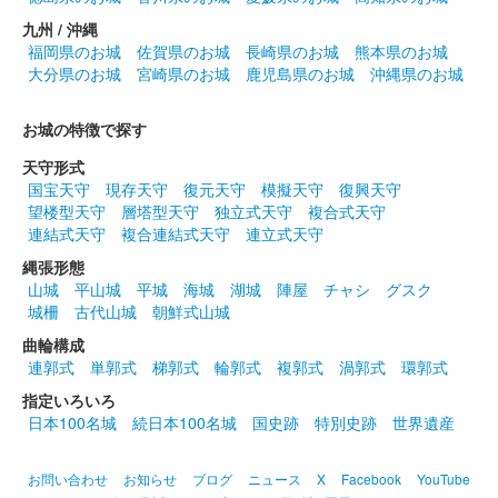
九州 / 沖縄
「天守と紀州犬」
福岡県のお城
佐賀県のお城
長崎県のお城
熊本県のお城
大分県のお城
宮崎県のお城
鹿児島県のお城
沖縄県のお城
販売終了
和歌山城公園動物園で限定販売されている御城印の第1弾。はが
お城の特徴で探す
き大の厚紙（角丸）に、「和歌山城」「和歌山城公園動物園 来
園記念」の文字が印刷され、紀州徳川家の家紋と天守、紀州犬の
天守形式
綾芽（あやめ）と皐月（……
国宝天守
現存天守
復元天守
模擬天守
復興天守
望楼型天守
層塔型天守
独立式天守
複合式天守
連結式天守
複合連結式天守
連立式天守
和歌山城 御城印
通常版
縄張形態
山城
平山城
平城
海城
湖城
陣屋
チャシ
グスク
日本三大連立式天守の和歌山城を背景に、和歌山城の歴代の城主
城柵
古代山城
朝鮮式山城
である豊臣家・桑山家・浅野家・徳川家の家紋を押印したもの
曲輪構成
連郭式
単郭式
梯郭式
輪郭式
複郭式
渦郭式
環郭式
和歌山城 御城印
指定いろいろ
「和歌山城×JR西日本」くろしお
日本100名城
続日本100名城
国史跡
特別史跡
世界遺産
60周年記念 EXオリジナル 特別御城印
お問い合わせ
お知らせ
ブログ
ニュース
X
Facebook
YouTube
京都・大阪〜和歌山間を結ぶ特急くろしおの運行60周年を記念し