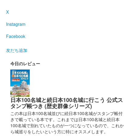
販売終了
X
Instagram
和歌山城 切り絵御城印
令和八年版
Facebook
切り絵師・尾之善（おのぜん）氏が作成した、和歌山城の令和八
年度の切り絵御城印。令和七年度のものよりも大判になってい
友だち追加
る。「令和八丙午歳」の文言入り。
今日のレビュー
和歌山城 御城印
冬限定
販売終了
日本100名城と続日本100名城に行こう 公式ス
タンプ帳つき (歴史群像シリーズ)
和歌山城 記念符
大阪城・和歌山城 姉妹城提携40周
この本は日本100名城並びに続日本100名城がスタンプ帳付
きで載っている本です。これまでは日本100名城と続日本
年記念符
100名城で別れていたものが一つになっているので、これか
ら城巡りをしたいという方に特にオススメします。
販売終了