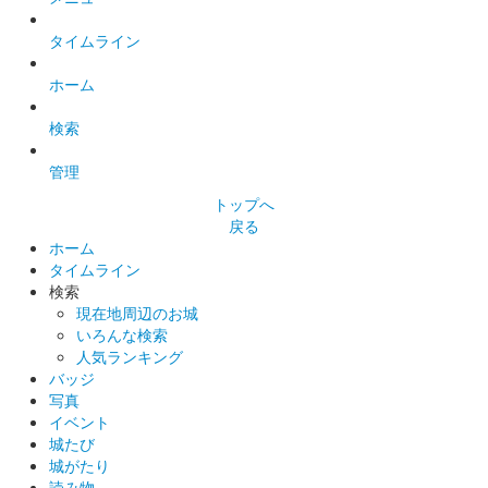
なんで、蛸のスタンプを押印した御城印。70枚限定。
タイムライン
和歌山城 御城印
ホーム
令和7年新春限定版
検索
販売終了
100枚限定
管理
トップへ
戻る
和歌山城 御城印
ホーム
横浜お城EXPO2024限定版（A5）
タイムライン
販売終了
検索
現在地周辺のお城
いろんな検索
和歌山城 御城印
人気ランキング
横浜お城EXPO2024限定版（A6）
バッジ
写真
販売終了
イベント
城たび
城がたり
和歌山城 御城印
読み物