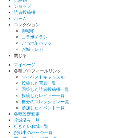
横浜お城EXPO2024限定版（A6）
ショップ
読者投稿欄
販売終了
ルーム
家紋が斜めに配置されたバージョン。
コレクション
御城印
コラボチラシ
和歌山城 御城印
ご当地缶バッジ
横浜お城EXPO2024限定版（A5）
お城トレカ
閉じる
販売終了
マイページ
各種プロフィールリンク
和歌山城 御城印
マイベストキャッスル
秋 紅葉限定版
投稿した写真一覧
回答した読者投稿欄一覧
販売終了
投稿したレビュー一覧
自分のコレクション一覧
参加したイベント一覧
虎伏城（和歌山城） 御城印
令和六年度秋
各種設定変更
攻城済み一覧
限定版
行きたいお城一覧
挑戦中のバッジ一覧
販売終了