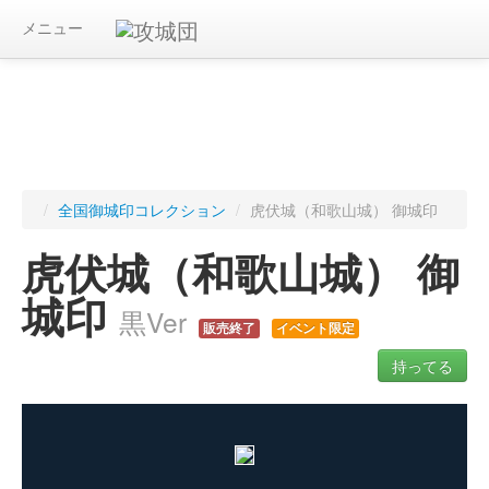
メニュー
/
全国御城印コレクション
/
虎伏城（和歌山城） 御城印
虎伏城（和歌山城） 御
城印
黒Ver
販売終了
イベント限定
持ってる
ログインすると入手した御城印を記録できます