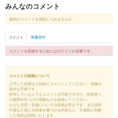
言を選べた。
みんなのコメント
令和八年 和歌山城 御城印新春版 銀
最初のコメントを投稿してみませんか。
色
令和八年 新春版
コメント
画像添付
販売終了
令和八年新春版御城印。金色・銀色の2種が発売された。セット
コメントを投稿するためにはログインが必要です。
販売もあり。
令和八年 和歌山城 御城印新春版 金
コメントの投稿について
色
入手した自慢など自由にコメントしてください。画像の
令和八年 新春版
添付も可能です。
所有していなくてもコメントは可能ですので、所有者へ
販売終了
の質問や見つけた情報などを投稿してください。
令和八年新春版御城印。金色・銀色の2種が発売された。セット
ただし売買・交換についての投稿は禁止です。また誹謗
販売もあり。
中傷など個人や団体を傷つける内容など、不適切と判断
した場合は削除いたします。