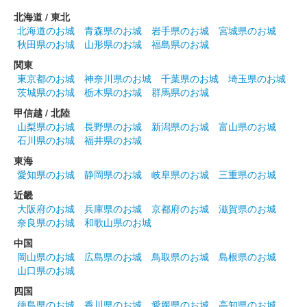
販売終了
北海道 / 東北
北海道のお城
青森県のお城
岩手県のお城
宮城県のお城
切り絵師・尾之善(おのぜん)氏が作成した、和歌山城の令和七年
秋田県のお城
山形県のお城
福島県のお城
度の切り絵御城印。「令和七乙巳歳」の文言入り。
関東
東京都のお城
神奈川県のお城
千葉県のお城
埼玉県のお城
和歌山城 御城印
茨城県のお城
栃木県のお城
群馬県のお城
登城記念 豊臣秀長
甲信越 / 北陸
山梨県のお城
長野県のお城
新潟県のお城
富山県のお城
石川県のお城
福井県のお城
和歌山城 御城印
羽柴小一郎秀長
東海
愛知県のお城
静岡県のお城
岐阜県のお城
三重県のお城
和歌山城を中心とした絵地図がデザインされている。
近畿
大阪府のお城
兵庫県のお城
京都府のお城
滋賀県のお城
和歌山城 御城印
奈良県のお城
和歌山県のお城
令和七年春限定
中国
販売終了
岡山県のお城
広島県のお城
鳥取県のお城
島根県のお城
山口県のお城
四国
和歌山城 御城印
徳島県のお城
香川県のお城
愛媛県のお城
高知県のお城
和歌山城公園動物園限定・第1弾