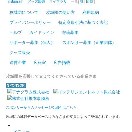
Instagram
グッズ販売
ライブラリ
一覧[
城
|
団員
]
て発売されたJR西日本とのコラボ御城印。和歌山城と桜、東海
道・山陽新幹線N700S、特急くろしお287系電車が描かれてい
攻城団について
攻城団の使い方
利用規約
る。EX予約サービス……
プライバシーポリシー
特定商取引法に基づく表記
ヘルプ
ガイドライン
寄稿募集
和歌山城 御城印
岸和田城天守復興70周年 冬の陣参
サポーター募集（個人）
スポンサー募集（企業団体）
陣記念版（黄色）
グッズ販売
運営企業
広報室
広告掲載
販売終了
岸和田城の危機を蛸が救ったといわれている「蛸地蔵伝説」にち
攻城団を応援して支えてくださっている企業さま
なんで、蛸のスタンプを押印した御城印。70枚限定。
SPONSOR
和歌山城 御城印
岸和田城天守復興70周年 冬の陣参
スポンサーからのメッセージや紹介はこちら
陣記念版（緑）
攻城団の城郭データベースはみなさまの支援によって整備されています。
販売終了
岸和田城の危機を蛸が救ったといわれている「蛸地蔵伝説」にち
メニュー