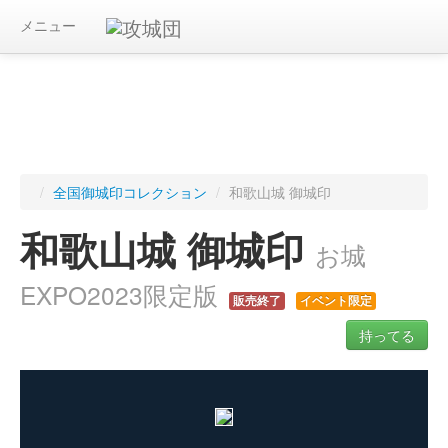
メニュー
/
全国御城印コレクション
/
和歌山城 御城印
和歌山城 御城印
お城
EXPO2023限定版
販売終了
イベント限定
持ってる
ログインすると入手した御城印を記録できます