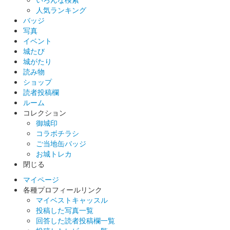
人気ランキング
バッジ
和歌山城 御城印
写真
横浜お城EXPO2024限定版（A5）
イベント
城たび
販売終了
城がたり
読み物
ショップ
和歌山城 御城印
秋 紅葉限定版
読者投稿欄
ルーム
販売終了
コレクション
御城印
コラボチラシ
虎伏城（和歌山城） 御城印
ご当地缶バッジ
令和六年度秋
お城トレカ
閉じる
限定版
マイページ
販売終了
各種プロフィールリンク
マイベストキャッスル
クリーム色の銀砂子地に紫の蔦紋と黒の城名。紅葉の葉もあしら
投稿した写真一覧
われている。当初は3枚セット1000円で販売されていた。
回答した読者投稿欄一覧