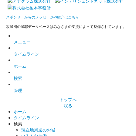
令和7年新春限定版
販売終了
スポンサーからのメッセージや紹介はこちら
100枚限定
攻城団の城郭データベースはみなさまの支援によって整備されています。
和歌山城 御城印
メニュー
横浜お城EXPO2024限定版（A5）
タイムライン
販売終了
ホーム
和歌山城 御城印
横浜お城EXPO2024限定版（A6）
検索
販売終了
管理
トップへ
戻る
和歌山城 御城印
ホーム
横浜お城EXPO2024限定版（A6）
タイムライン
販売終了
検索
現在地周辺のお城
家紋が斜めに配置されたバージョン。
いろんな検索