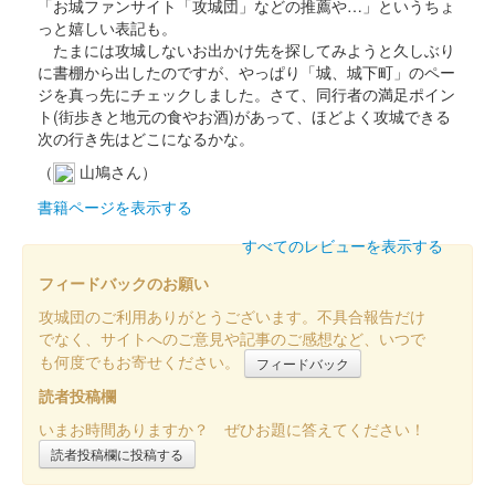
セットが大阪……
「お城ファンサイト「攻城団」などの推薦や…」というちょ
っと嬉しい表記も。
たまには攻城しないお出かけ先を探してみようと久しぶり
和歌山城 御城印
に書棚から出したのですが、やっぱり「城、城下町」のペー
築城440年記念版
ジを真っ先にチェックしました。さて、同行者の満足ポイン
ト(街歩きと地元の食やお酒)があって、ほどよく攻城できる
販売終了
次の行き先はどこになるかな。
「第四回大阪お城フェス2025」の和歌山城ブースで先行販売。
（
山鳩さん）
その後、8月11日から現地で販売。
書籍ページを表示する
すべてのレビューを表示する
和歌山城 御城印
令和七年夏限定
フィードバックのお願い
販売終了
攻城団のご利用ありがとうございます。不具合報告だけ
でなく、サイトへのご意見や記事のご感想など、いつで
も何度でもお寄せください。
フィードバック
和歌山城 切り絵御城印
令和七年版
読者投稿欄
販売終了
いまお時間ありますか？ ぜひお題に答えてください！
読者投稿欄に投稿する
切り絵師・尾之善(おのぜん)氏が作成した、和歌山城の令和七年
度の切り絵御城印。「令和七乙巳歳」の文言入り。