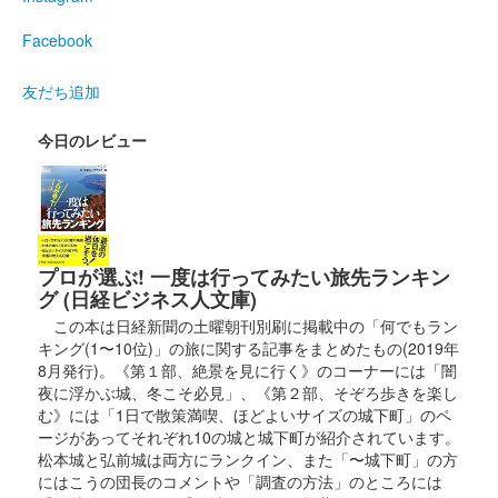
和歌山城 切り絵御城印
令和八年版
Facebook
切り絵師・尾之善（おのぜん）氏が作成した、和歌山城の令和八
年度の切り絵御城印。令和七年度のものよりも大判になってい
友だち追加
る。「令和八丙午歳」の文言入り。
今日のレビュー
和歌山城 御城印
冬限定
販売終了
プロが選ぶ! 一度は行ってみたい旅先ランキン
グ (日経ビジネス人文庫)
和歌山城 記念符
大阪城・和歌山城 姉妹城提携40周
この本は日経新聞の土曜朝刊別刷に掲載中の「何でもラン
キング(1〜10位)」の旅に関する記事をまとめたもの(2019年
年記念符
8月発行)。《第１部、絶景を見に行く》のコーナーには「闇
夜に浮かぶ城、冬こそ必見」、《第２部、そぞろ歩きを楽し
販売終了
む》には「1日で散策満喫、ほどよいサイズの城下町」のペ
豊臣秀吉が最初に築城した大阪城と豊臣秀長が築城した和歌山城
ージがあってそれぞれ10の城と城下町が紹介されています。
が、昭和60年（1985年） 11月2日に姉妹城提携し、2025年で40
松本城と弘前城は両方にランクイン、また「〜城下町」の方
周年を迎える事を記念して、大阪城と和歌山城の手書きの記念符
にはこうの団長のコメントや「調査の方法」のところには