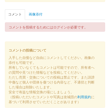
色
令和八年 新春版
コメント
画像添付
販売終了
令和八年新春版御城印。金色・銀色の2種が発売された。セット
コメントを投稿するためにはログインが必要です。
販売もあり。
令和八年 和歌山城 御城印新春版 金
コメントの投稿について
色
入手した自慢など自由にコメントしてください。画像の
令和八年 新春版
添付も可能です。
所有していなくてもコメントは可能ですので、所有者へ
販売終了
の質問や見つけた情報などを投稿してください。
令和八年新春版御城印。金色・銀色の2種が発売された。セット
ただし売買・交換についての投稿は禁止です。また誹謗
販売もあり。
中傷など個人や団体を傷つける内容など、不適切と判断
した場合は削除いたします。
安全で有益な情報交換の場にしましょう。
和歌山城 御城印
（投稿いただいたコメントや写真は攻城団の
利用規約
に
和歌山城公園動物園限定・第4弾
基づいて利用させていただくことがあります）
「駆ける紀州犬」