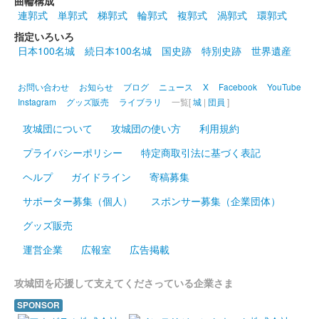
曲輪構成
連郭式
単郭式
梯郭式
輪郭式
複郭式
渦郭式
環郭式
和歌山城 御城印
岸和田城天守復興70周年 冬の陣参
指定いろいろ
日本100名城
続日本100名城
国史跡
特別史跡
世界遺産
陣記念版（黄色）
お問い合わせ
お知らせ
ブログ
ニュース
X
Facebook
YouTube
販売終了
Instagram
グッズ販売
ライブラリ
一覧[
城
|
団員
]
岸和田城の危機を蛸が救ったといわれている「蛸地蔵伝説」にち
なんで、蛸のスタンプを押印した御城印。70枚限定。
攻城団について
攻城団の使い方
利用規約
プライバシーポリシー
特定商取引法に基づく表記
和歌山城 御城印
ヘルプ
ガイドライン
寄稿募集
岸和田城天守復興70周年 冬の陣参
サポーター募集（個人）
スポンサー募集（企業団体）
陣記念版（緑）
グッズ販売
販売終了
運営企業
広報室
広告掲載
岸和田城の危機を蛸が救ったといわれている「蛸地蔵伝説」にち
なんで、蛸のスタンプを押印した御城印。70枚限定。
攻城団を応援して支えてくださっている企業さま
SPONSOR
和歌山城 御城印