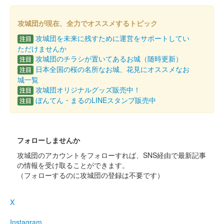
販売終了
攻城団が現在、全力でオススメするトピック
和歌山城公園動物園で限定販売されている御城印の第4弾。文字
攻城団を未来に残すために運営をサポートしてい
注目
は印刷、家紋・絵柄は押印の仕様になっている。2026年1月1日
ただけませんか
より発売開始。
攻城団のチラシが置いてあるお城（随時更新）
注目
日本全国の桜の名所なお城、花見にオススメなお
注目
城一覧
和歌山城 御城印 築城440年記念 和
攻城団オリジナルグッズ販売中！
注目
ぼんてん・まるのLINEスタンプ販売中
注目
紙版
築城440年記念版
販売終了
フォローしませんか
和歌山城 御城印 築城440年記念の吉野杉版の別バージョン
攻城団のアカウントをフォローすれば、SNS経由で最新記事
の情報を受け取ることができます。
和歌山城 御城印
（フォローするのに攻城団の登録は不要です）
令和八年新春限定
販売終了
X
Instagram