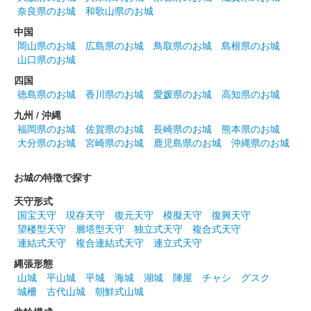
奈良県のお城
和歌山県のお城
和歌山城公園動物園で限定販売されている御城印の第1弾。はが
き大の厚紙（角丸）に、「和歌山城」「和歌山城公園動物園 来
中国
園記念」の文字が印刷され、紀州徳川家の家紋と天守、紀州犬の
岡山県のお城
広島県のお城
鳥取県のお城
島根県のお城
綾芽（あやめ）と皐月（……
山口県のお城
四国
徳島県のお城
香川県のお城
愛媛県のお城
高知県のお城
和歌山城 御城印
通常版
九州 / 沖縄
福岡県のお城
佐賀県のお城
長崎県のお城
熊本県のお城
日本三大連立式天守の和歌山城を背景に、和歌山城の歴代の城主
大分県のお城
宮崎県のお城
鹿児島県のお城
沖縄県のお城
である豊臣家・桑山家・浅野家・徳川家の家紋を押印したもの
お城の特徴で探す
和歌山城 御城印
「和歌山城×JR西日本」くろしお
天守形式
国宝天守
現存天守
復元天守
模擬天守
復興天守
60周年記念 EXオリジナル 特別御城印
望楼型天守
層塔型天守
独立式天守
複合式天守
連結式天守
複合連結式天守
連立式天守
京都・大阪〜和歌山間を結ぶ特急くろしおの運行60周年を記念し
縄張形態
て発売されたJR西日本とのコラボ御城印。和歌山城と桜、東海
山城
平山城
平城
海城
湖城
陣屋
チャシ
グスク
道・山陽新幹線N700S、特急くろしお287系電車が描かれてい
城柵
古代山城
朝鮮式山城
る。EX予約サービス……