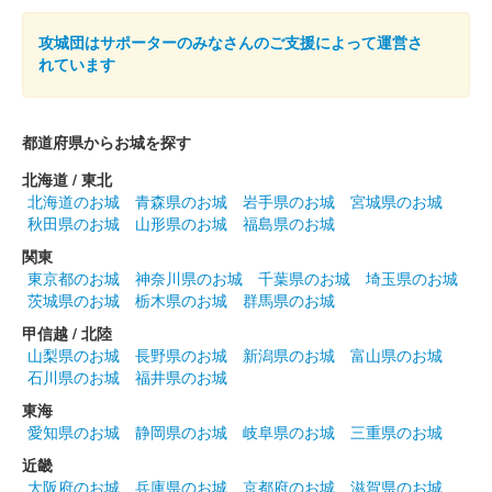
攻城団はサポーターのみなさんのご支援によって運営さ
和歌山城 御城印
れています
登城記念 豊臣秀長
都道府県からお城を探す
和歌山城 御城印
羽柴小一郎秀長
北海道 / 東北
和歌山城を中心とした絵地図がデザインされている。
北海道のお城
青森県のお城
岩手県のお城
宮城県のお城
秋田県のお城
山形県のお城
福島県のお城
関東
和歌山城 御城印
令和七年春限定
東京都のお城
神奈川県のお城
千葉県のお城
埼玉県のお城
茨城県のお城
栃木県のお城
群馬県のお城
販売終了
甲信越 / 北陸
山梨県のお城
長野県のお城
新潟県のお城
富山県のお城
石川県のお城
福井県のお城
和歌山城 御城印
和歌山城公園動物園限定・第1弾
東海
愛知県のお城
静岡県のお城
岐阜県のお城
三重県のお城
「天守と紀州犬」
近畿
販売終了
大阪府のお城
兵庫県のお城
京都府のお城
滋賀県のお城