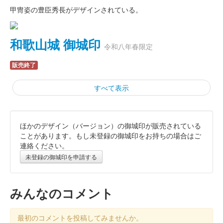
甲冑姿の豊臣秀長がデザインされている。
和歌山城 御城印
令和八年春限定
販売終了
すべて表示
ほかのデザイン（バージョン）の御城印が販売されている
和歌山城 御城印
令和八年 新春版 ピンク
ことがあります。もし未登録の御城印をお持ちの場合はご
連絡ください。
販売終了
未登録の御城印を申請する
和歌山城の令和八年・新春版御城印で、追加販売されたピンク紙
版。右上の文言は複数パターンがあり、購入時に自分の好きな文
言を選べた。
みんなのコメント
令和八年 和歌山城 御城印新春版 銀
最初のコメントを投稿してみませんか。