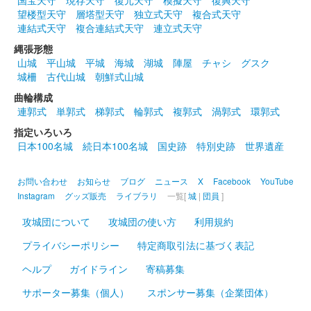
国宝天守
現存天守
復元天守
模擬天守
復興天守
望楼型天守
層塔型天守
独立式天守
複合式天守
連結式天守
複合連結式天守
連立式天守
縄張形態
山城
平山城
平城
海城
湖城
陣屋
チャシ
グスク
城柵
古代山城
朝鮮式山城
曲輪構成
連郭式
単郭式
梯郭式
輪郭式
複郭式
渦郭式
環郭式
指定いろいろ
日本100名城
続日本100名城
国史跡
特別史跡
世界遺産
お問い合わせ
お知らせ
ブログ
ニュース
X
Facebook
YouTube
Instagram
グッズ販売
ライブラリ
一覧[
城
|
団員
]
攻城団について
攻城団の使い方
利用規約
プライバシーポリシー
特定商取引法に基づく表記
ヘルプ
ガイドライン
寄稿募集
サポーター募集（個人）
スポンサー募集（企業団体）