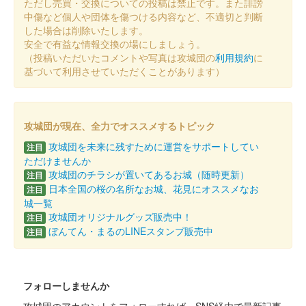
ただし売買・交換についての投稿は禁止です。また誹謗
白石城 御城印
ずんスタ記念2025版 東北ずん子
中傷など個人や団体を傷つける内容など、不適切と判断
した場合は削除いたします。
安全で有益な情報交換の場にしましょう。
（投稿いただいたコメントや写真は攻城団の
利用規約
に
白石城 御城印
ずんスタ記念2025版 東北イタコ
基づいて利用させていただくことがあります）
白石城 御城印
ずんスタ記念2025版 東北きりたん
攻城団が現在、全力でオススメするトピック
攻城団を未来に残すために運営をサポートしてい
注目
ただけませんか
白石城 御城印
攻城団のチラシが置いてあるお城（随時更新）
注目
ずんスタ記念2025版 ずんだもん
日本全国の桜の名所なお城、花見にオススメなお
注目
城一覧
攻城団オリジナルグッズ販売中！
注目
白石城 御城印
ぼんてん・まるのLINEスタンプ販売中
注目
オリジナルフレーム切手「白石城開門
30周年記念」限定版
フォローしませんか
白石城開門30周年を記念して作成された、オリジナルフレーム切
手「白石城開門30周年記念」に限定御城印がついてくる。