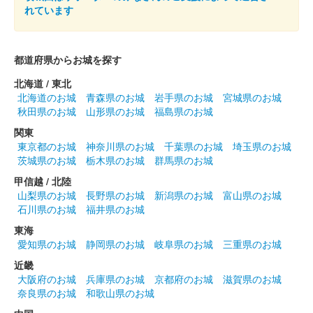
れています
白石城 御城印
ずんだもん 冬版
都道府県からお城を探す
販売終了
北海道 / 東北
北海道のお城
青森県のお城
岩手県のお城
宮城県のお城
秋田県のお城
山形県のお城
福島県のお城
白石城 御朱印（登閣記念）
1月限定 干支
関東
東京都のお城
神奈川県のお城
千葉県のお城
埼玉県のお城
（巳）
茨城県のお城
栃木県のお城
群馬県のお城
販売終了
甲信越 / 北陸
山梨県のお城
長野県のお城
新潟県のお城
富山県のお城
石川県のお城
福井県のお城
白石城 御城印
東海
令和6年11月限定
愛知県のお城
静岡県のお城
岐阜県のお城
三重県のお城
近畿
白石城 御城印
大阪府のお城
兵庫県のお城
京都府のお城
滋賀県のお城
令和6年 鬼小十郎まつり記念 城写真版
奈良県のお城
和歌山県のお城
販売終了