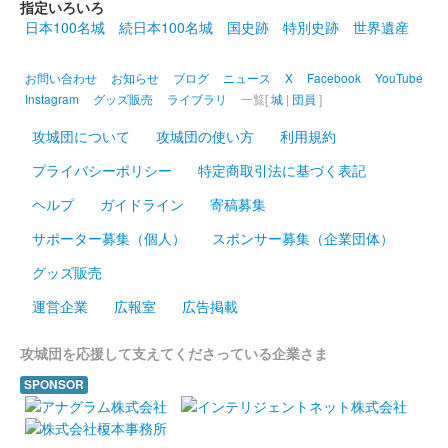
指定いろいろ
日本100名城
続日本100名城
国史跡
特別史跡
世界遺産
白石城 御城印
東北イタコ 水着版
お問い合わせ
お知らせ
ブログ
ニュース
X
Facebook
YouTube
Instagram
グッズ販売
ライブラリ
一覧[
城
|
団員
]
白石城 御城印
東北きりたん 水着版
攻城団について
攻城団の使い方
利用規約
プライバシーポリシー
特定商取引法に基づく表記
白石城 御城印
ヘルプ
ガイドライン
寄稿募集
ずんだもん 水着版
サポーター募集（個人）
スポンサー募集（企業団体）
グッズ販売
白石城 御城印
東北ずん子 水着版
運営企業
広報室
広告掲載
販売終了
攻城団を応援して支えてくださっている企業さま
SPONSOR
白石城 御城印
東北イタコ 夏版