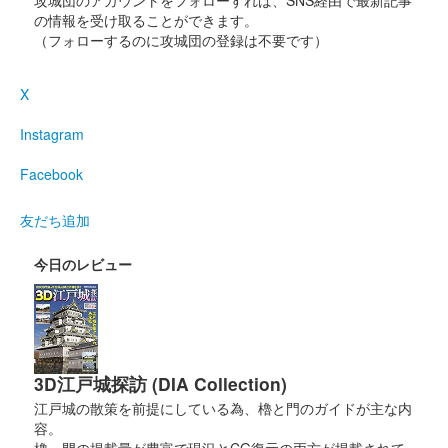
攻城団のアカウントをフォローすれば、SNS経由で最新記事
の情報を受け取ることができます。
（フォローするのに攻城団の登録は不要です）
白石城 御城印
白石城開門30周年記念 東北ずん子版
X
宮城学院女子大学とのコラボレーション企画として作成された御
城印。イラストは万冬しま氏書き下ろし。
Instagram
Facebook
白石城 御城印
白石城開門30周年記念 デフォルメ ダ
友だち追加
テマサさん
今日のレビュー
白石城 御城印
白石城開門30周年記念 デフォルメ シ
ゲナガさん
3D江戸城探訪 (DIA Collection)
江戸城の散策を前提にしている為、櫓と門のガイドが主な内
白石城 御城印
容。
令和7年「城の日」限定版