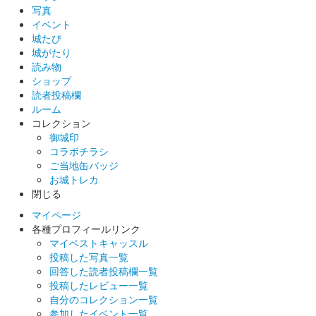
入者のみ追加で御城印の購入も可能。
写真
イベント
城たび
白石城 御城印
城がたり
東北ずん子 ずんスタ記念版
読み物
ショップ
販売終了
読者投稿欄
ルーム
コレクション
白石城 御城印
東北きりたん ずんスタ記念版
御城印
コラボチラシ
販売終了
ご当地缶バッジ
お城トレカ
閉じる
白石城 御城印
ずんだもん ずんスタ記念版
マイページ
各種プロフィールリンク
販売終了
マイベストキャッスル
投稿した写真一覧
回答した読者投稿欄一覧
白石城 御城印
投稿したレビュー一覧
令和6年「城の日」限定御城印
自分のコレクション一覧
参加したイベント一覧