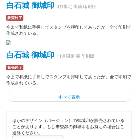
白石城 御城印
3月限定 水仙 印刷版
販売終了
今まで和紙に手押しでスタンプを押印してあったが、全て印刷で
作成されている。
白石城 御城印
11月限定 菊 印刷版
販売終了
今まで和紙に手押しでスタンプを押印してあったが、全て印刷で
作成されている。
すべて表示
ほかのデザイン（バージョン）の御城印が販売されている
白石城 御城印
令和7年 鬼小十郎まつり限定版
ことがあります。もし未登録の御城印をお持ちの場合はご
連絡ください。
販売終了