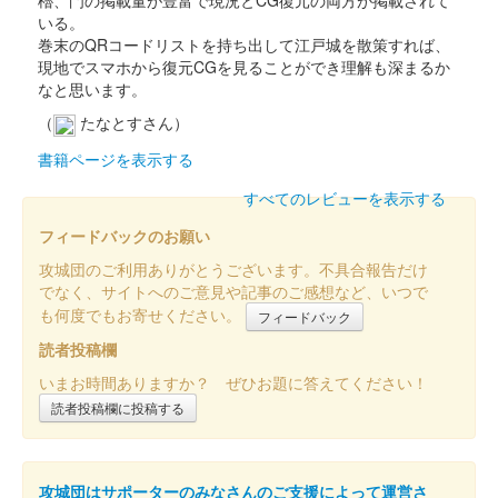
櫓、門の掲載量が豊富で現況とCG復元の両方が掲載されて
いる。
販売終了
巻末のQRコードリストを持ち出して江戸城を散策すれば、
現地でスマホから復元CGを見ることができ理解も深まるか
なと思います。
白石城 御城印
開門30周年版
（
たなとすさん）
書籍ページを表示する
白石城 御城印
すべてのレビューを表示する
東北きりたん 冬版
フィードバックのお願い
販売終了
攻城団のご利用ありがとうございます。不具合報告だけ
でなく、サイトへのご意見や記事のご感想など、いつで
白石城 御城印
も何度でもお寄せください。
フィードバック
東北イタコ 冬版
読者投稿欄
販売終了
いまお時間ありますか？ ぜひお題に答えてください！
読者投稿欄に投稿する
白石城 御城印
東北ずん子 冬版
攻城団はサポーターのみなさんのご支援によって運営さ
販売終了