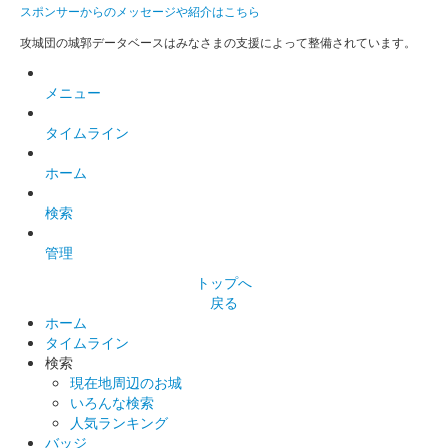
スポンサーからのメッセージや紹介はこちら
白石城 御城印
東北ずん子 夏版
攻城団の城郭データベースはみなさまの支援によって整備されています。
販売終了
メニュー
白石城 御城印
タイムライン
ずんだもん 夏版
ホーム
販売終了
検索
白石城 御城印
管理
東北きりたん 夏版
トップへ
販売終了
戻る
ホーム
タイムライン
白石城 御城印
検索
白石城 武将隊 夏の陣 限定版
現在地周辺のお城
いろんな検索
販売終了
人気ランキング
白石城武将隊夏の陣の入場券購入者にもらえる御城印。入場券購
バッジ