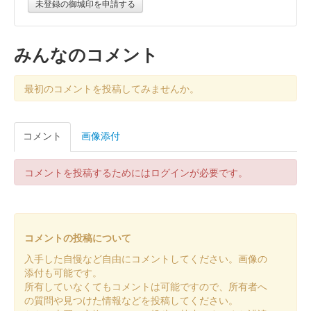
未登録の御城印を申請する
白石城 御城印
通常 印刷版
みんなのコメント
今まで和紙に手押しでスタンプを押印してあったが、全て印刷で
作成されている。
最初のコメントを投稿してみませんか。
白石城 御城印
コメント
画像添付
白石城開門30周年記念 東北イタコ版
コメントを投稿するためにはログインが必要です。
白石城 御城印
8月限定・あさがお
販売終了
コメントの投稿について
入手した自慢など自由にコメントしてください。画像の
白石城 御城印
白石城開門30周年記念 ずんだもん版
添付も可能です。
所有していなくてもコメントは可能ですので、所有者へ
の質問や見つけた情報などを投稿してください。