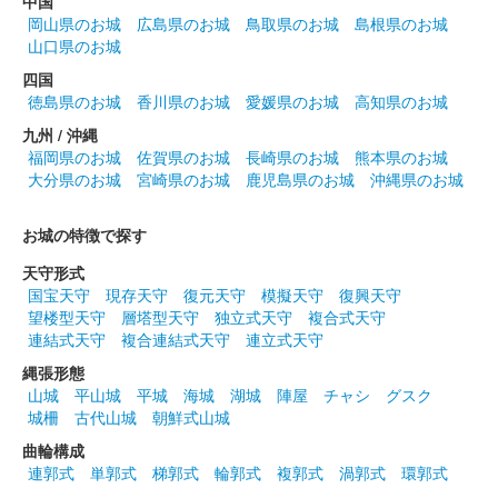
中国
岡山県のお城
広島県のお城
鳥取県のお城
島根県のお城
山口県のお城
白石城 御城印
四国
令和6年 鬼小十郎まつり記念版
徳島県のお城
香川県のお城
愛媛県のお城
高知県のお城
販売終了
九州 / 沖縄
福岡県のお城
佐賀県のお城
長崎県のお城
熊本県のお城
大分県のお城
宮崎県のお城
鹿児島県のお城
沖縄県のお城
白石城 御城印
SASA秋天版
お城の特徴で探す
白石城二ノ門に貯蔵しているSASA秋天を白石城歴史探訪ミュー
ジアムで購入すると付いてくる御城印。
天守形式
国宝天守
現存天守
復元天守
模擬天守
復興天守
望楼型天守
層塔型天守
独立式天守
複合式天守
白石城 御朱印（登閣記念）
連結式天守
複合連結式天守
連立式天守
9月限定 萩
縄張形態
山城
平山城
平城
海城
湖城
陣屋
チャシ
グスク
（令和6年）
城柵
古代山城
朝鮮式山城
販売終了
曲輪構成
左右からたくさんの萩が伸びる形になっている。
連郭式
単郭式
梯郭式
輪郭式
複郭式
渦郭式
環郭式