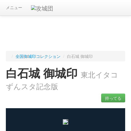
メニュー
/
全国御城印コレクション
/
白石城 御城印
白石城 御城印
東北イタコ
ずんスタ記念版
持ってる
ログインすると入手した御城印を記録できます