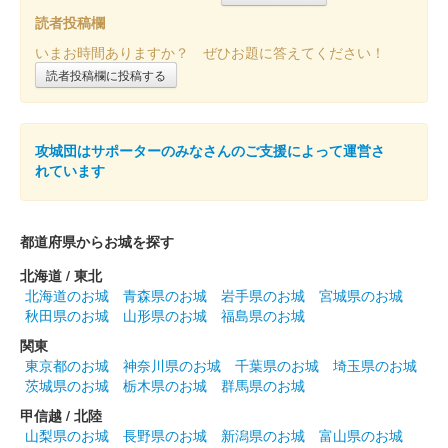
読者投稿欄
白石城 御城印
ずんだもん 冬版
いまお時間ありますか？ ぜひお題に答えてください！
読者投稿欄に投稿する
販売終了
白石城 御朱印（登閣記念）
攻城団はサポーターのみなさんのご支援によって運営さ
1月限定 干支
れています
（巳）
販売終了
都道府県からお城を探す
北海道 / 東北
白石城 御城印
北海道のお城
青森県のお城
岩手県のお城
宮城県のお城
令和6年11月限定
秋田県のお城
山形県のお城
福島県のお城
関東
東京都のお城
神奈川県のお城
千葉県のお城
埼玉県のお城
白石城 御城印
令和6年 鬼小十郎まつり記念 城写真版
茨城県のお城
栃木県のお城
群馬県のお城
甲信越 / 北陸
販売終了
山梨県のお城
長野県のお城
新潟県のお城
富山県のお城