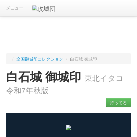
メニュー
/
全国御城印コレクション
/
白石城 御城印
白石城 御城印
東北イタコ
令和7年秋版
持ってる
ログインすると入手した御城印を記録できます