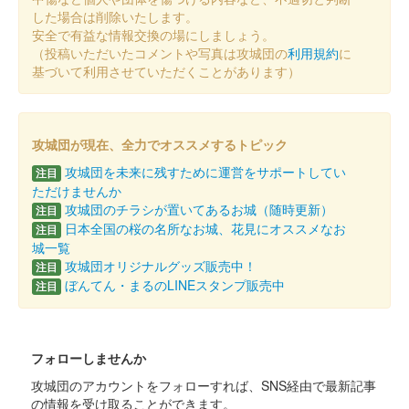
した場合は削除いたします。
安全で有益な情報交換の場にしましょう。
（投稿いただいたコメントや写真は攻城団の
利用規約
に
白石城 御城印
ずんスタ記念2025版 東北イタコ
基づいて利用させていただくことがあります）
白石城 御城印
ずんスタ記念2025版 東北きりたん
攻城団が現在、全力でオススメするトピック
攻城団を未来に残すために運営をサポートしてい
注目
ただけませんか
白石城 御城印
攻城団のチラシが置いてあるお城（随時更新）
注目
ずんスタ記念2025版 ずんだもん
日本全国の桜の名所なお城、花見にオススメなお
注目
城一覧
攻城団オリジナルグッズ販売中！
注目
白石城 御城印
ぼんてん・まるのLINEスタンプ販売中
注目
オリジナルフレーム切手「白石城開門
30周年記念」限定版
フォローしませんか
白石城開門30周年を記念して作成された、オリジナルフレーム切
手「白石城開門30周年記念」に限定御城印がついてくる。
攻城団のアカウントをフォローすれば、SNS経由で最新記事
の情報を受け取ることができます。