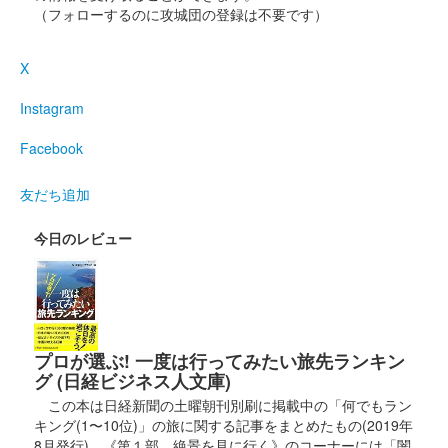
（フォローするのに攻城団の登録は不要です）
白石城 御城印
白石城開門30周年記念 東北ずん子版
X
宮城学院女子大学とのコラボレーション企画として作成された御
城印。イラストは万冬しま氏書き下ろし。
Instagram
Facebook
白石城 御城印
白石城開門30周年記念 デフォルメ ダ
友だち追加
テマサさん
今日のレビュー
白石城 御城印
白石城開門30周年記念 デフォルメ シ
ゲナガさん
プロが選ぶ! 一度は行ってみたい旅先ランキン
グ (日経ビジネス人文庫)
白石城 御城印
この本は日経新聞の土曜朝刊別刷に掲載中の「何でもラン
令和7年「城の日」限定版
キング(1〜10位)」の旅に関する記事をまとめたもの(2019年
8月発行)。《第１部、絶景を見に行く》のコーナーには「闇