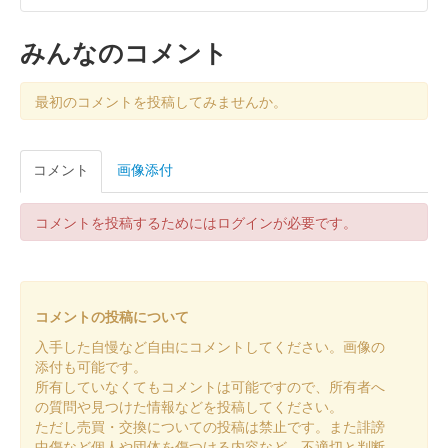
白石城 御城印
通常 印刷版
みんなのコメント
今まで和紙に手押しでスタンプを押印してあったが、全て印刷で
作成されている。
最初のコメントを投稿してみませんか。
白石城 御城印
コメント
画像添付
白石城開門30周年記念 東北イタコ版
コメントを投稿するためにはログインが必要です。
白石城 御城印
8月限定・あさがお
販売終了
コメントの投稿について
入手した自慢など自由にコメントしてください。画像の
白石城 御城印
白石城開門30周年記念 ずんだもん版
添付も可能です。
所有していなくてもコメントは可能ですので、所有者へ
の質問や見つけた情報などを投稿してください。
ただし売買・交換についての投稿は禁止です。また誹謗
白石城 御城印
ずんスタ記念2025版 東北ずん子
中傷など個人や団体を傷つける内容など、不適切と判断