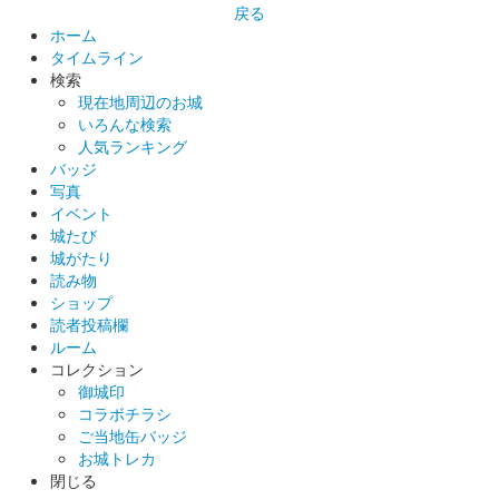
戻る
ホーム
白石城 御城印
タイムライン
東北イタコ ずんスタ記念版
検索
現在地周辺のお城
いろんな検索
白石城 御城印
人気ランキング
東北ずん子 ずんスタ記念版
バッジ
写真
販売終了
イベント
城たび
城がたり
白石城 御城印
東北きりたん ずんスタ記念版
読み物
ショップ
販売終了
読者投稿欄
ルーム
コレクション
白石城 御城印
御城印
ずんだもん ずんスタ記念版
コラボチラシ
ご当地缶バッジ
販売終了
お城トレカ
閉じる