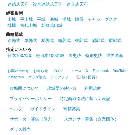
白石城 御城印
連結式天守
複合連結式天守
連立式天守
東北イタコ 水着版
縄張形態
山城
平山城
平城
海城
湖城
陣屋
チャシ
グスク
城柵
古代山城
朝鮮式山城
白石城 御城印
東北きりたん 水着版
曲輪構成
連郭式
単郭式
梯郭式
輪郭式
複郭式
渦郭式
環郭式
指定いろいろ
白石城 御城印
ずんだもん 水着版
日本100名城
続日本100名城
国史跡
特別史跡
世界遺産
お問い合わせ
お知らせ
ブログ
ニュース
X
Facebook
YouTube
白石城 御城印
Instagram
グッズ販売
ライブラリ
一覧[
城
|
団員
]
東北ずん子 水着版
攻城団について
攻城団の使い方
利用規約
販売終了
プライバシーポリシー
特定商取引法に基づく表記
ヘルプ
ガイドライン
寄稿募集
白石城 御城印
東北イタコ 夏版
サポーター募集（個人）
スポンサー募集（企業団体）
グッズ販売