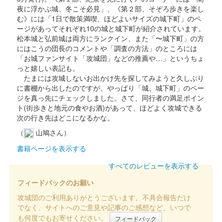
販売終了
夜に浮かぶ城、冬こそ必見」、《第２部、そぞろ歩きを楽し
む》には「1日で散策満喫、ほどよいサイズの城下町」のペ
ージがあってそれぞれ10の城と城下町が紹介されています。
白石城 御城印
開門30周年版
松本城と弘前城は両方にランクイン、また「〜城下町」の方
にはこうの団長のコメントや「調査の方法」のところには
「お城ファンサイト「攻城団」などの推薦や…」というちょ
っと嬉しい表記も。
白石城 御城印
東北きりたん 冬版
たまには攻城しないお出かけ先を探してみようと久しぶり
に書棚から出したのですが、やっぱり「城、城下町」のペー
販売終了
ジを真っ先にチェックしました。さて、同行者の満足ポイン
ト(街歩きと地元の食やお酒)があって、ほどよく攻城できる
次の行き先はどこになるかな。
白石城 御城印
東北イタコ 冬版
（
山鳩さん）
書籍ページを表示する
販売終了
すべてのレビューを表示する
白石城 御城印
フィードバックのお願い
東北ずん子 冬版
攻城団のご利用ありがとうございます。不具合報告だけ
販売終了
でなく、サイトへのご意見や記事のご感想など、いつで
も何度でもお寄せください。
フィードバック