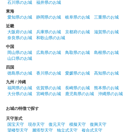
石川県のお城
福井県のお城
白石城 御城印
東海
令和6年 鬼小十郎まつり記念版
愛知県のお城
静岡県のお城
岐阜県のお城
三重県のお城
販売終了
近畿
大阪府のお城
兵庫県のお城
京都府のお城
滋賀県のお城
奈良県のお城
和歌山県のお城
白石城 御城印
中国
SASA秋天版
岡山県のお城
広島県のお城
鳥取県のお城
島根県のお城
白石城二ノ門に貯蔵しているSASA秋天を白石城歴史探訪ミュー
山口県のお城
ジアムで購入すると付いてくる御城印。
四国
徳島県のお城
香川県のお城
愛媛県のお城
高知県のお城
白石城 御朱印（登閣記念）
九州 / 沖縄
9月限定 萩
福岡県のお城
佐賀県のお城
長崎県のお城
熊本県のお城
大分県のお城
宮崎県のお城
鹿児島県のお城
沖縄県のお城
（令和6年）
販売終了
お城の特徴で探す
左右からたくさんの萩が伸びる形になっている。
天守形式
国宝天守
現存天守
復元天守
模擬天守
復興天守
望楼型天守
層塔型天守
独立式天守
複合式天守