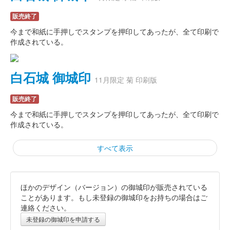
販売終了
今まで和紙に手押しでスタンプを押印してあったが、全て印刷で
作成されている。
白石城 御城印
11月限定 菊 印刷版
販売終了
今まで和紙に手押しでスタンプを押印してあったが、全て印刷で
作成されている。
すべて表示
ほかのデザイン（バージョン）の御城印が販売されている
白石城 御城印
令和7年 鬼小十郎まつり限定版
ことがあります。もし未登録の御城印をお持ちの場合はご
連絡ください。
販売終了
未登録の御城印を申請する