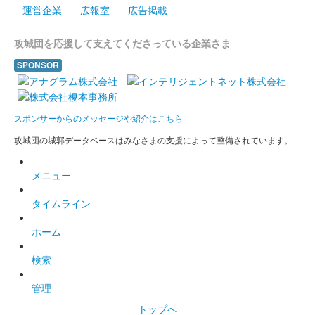
白石城 御城印
東北ずん子 夏版
運営企業
広報室
広告掲載
販売終了
攻城団を応援して支えてくださっている企業さま
SPONSOR
白石城 御城印
ずんだもん 夏版
販売終了
スポンサーからのメッセージや紹介はこちら
攻城団の城郭データベースはみなさまの支援によって整備されています。
白石城 御城印
東北きりたん 夏版
メニュー
販売終了
タイムライン
白石城 御城印
ホーム
白石城 武将隊 夏の陣 限定版
検索
販売終了
白石城武将隊夏の陣の入場券購入者にもらえる御城印。入場券購
管理
入者のみ追加で御城印の購入も可能。
トップへ