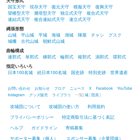
天守形式
ジアムで購入すると付いてくる御城印。
国宝天守
現存天守
復元天守
模擬天守
復興天守
望楼型天守
層塔型天守
独立式天守
複合式天守
連結式天守
複合連結式天守
連立式天守
白石城 御朱印（登閣記念）
9月限定 萩
縄張形態
山城
平山城
平城
海城
湖城
陣屋
チャシ
グスク
（令和6年）
城柵
古代山城
朝鮮式山城
販売終了
曲輪構成
連郭式
単郭式
梯郭式
輪郭式
複郭式
渦郭式
環郭式
左右からたくさんの萩が伸びる形になっている。
指定いろいろ
日本100名城
続日本100名城
国史跡
特別史跡
世界遺産
白石城 御城印
東北イタコ 水着版
お問い合わせ
お知らせ
ブログ
ニュース
X
Facebook
YouTube
Instagram
グッズ販売
ライブラリ
一覧[
城
|
団員
]
白石城 御城印
東北きりたん 水着版
攻城団について
攻城団の使い方
利用規約
プライバシーポリシー
特定商取引法に基づく表記
ヘルプ
ガイドライン
寄稿募集
白石城 御城印
ずんだもん 水着版
サポーター募集（個人）
スポンサー募集（企業団体）