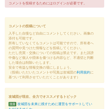
コメントを投稿するためにはログインが必要です。
白石城 御城印
8月限定・あさがお
販売終了
コメントの投稿について
入手した自慢など自由にコメントしてください。画像の
白石城 御城印
白石城開門30周年記念 ずんだもん版
添付も可能です。
所有していなくてもコメントは可能ですので、所有者へ
の質問や見つけた情報などを投稿してください。
ただし売買・交換についての投稿は禁止です。また誹謗
白石城 御城印
ずんスタ記念2025版 東北ずん子
中傷など個人や団体を傷つける内容など、不適切と判断
した場合は削除いたします。
安全で有益な情報交換の場にしましょう。
（投稿いただいたコメントや写真は攻城団の
利用規約
に
白石城 御城印
ずんスタ記念2025版 東北イタコ
基づいて利用させていただくことがあります）
白石城 御城印
ずんスタ記念2025版 東北きりたん
攻城団が現在、全力でオススメするトピック
攻城団を未来に残すために運営をサポートしてい
注目
ただけませんか