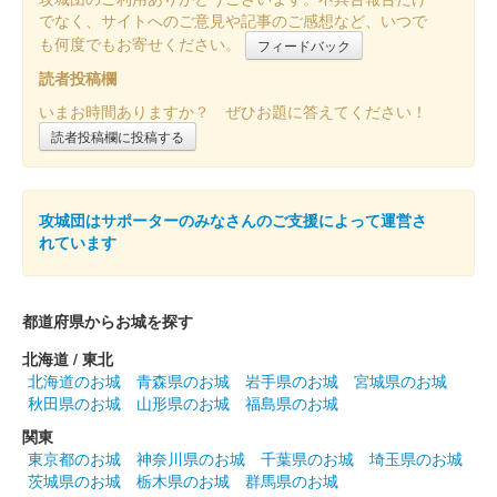
でなく、サイトへのご意見や記事のご感想など、いつで
も何度でもお寄せください。
フィードバック
白石城 御城印
東北イタコ 冬版
読者投稿欄
販売終了
いまお時間ありますか？ ぜひお題に答えてください！
読者投稿欄に投稿する
白石城 御城印
東北ずん子 冬版
攻城団はサポーターのみなさんのご支援によって運営さ
販売終了
れています
白石城 御城印
ずんだもん 冬版
都道府県からお城を探す
販売終了
北海道 / 東北
北海道のお城
青森県のお城
岩手県のお城
宮城県のお城
秋田県のお城
山形県のお城
福島県のお城
白石城 御朱印（登閣記念）
1月限定 干支
関東
東京都のお城
神奈川県のお城
千葉県のお城
埼玉県のお城
（巳）
茨城県のお城
栃木県のお城
群馬県のお城