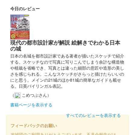
テマサさん
今日のレビュー
白石城 御城印
白石城開門30周年記念 デフォルメ シ
ゲナガさん
現代の都市設計家が解説 絵解きでわかる日本
の城
日本の名城を都市設計家である著者が描いたスケッチで紹介
白石城 御城印
令和7年「城の日」限定版
する。スケッチなので写真に写りこんでしまう余計な構造物
や植栽を省略でき、写真とは違った細部の意匠や造形の美し
販売終了
さを感じられる。こんなスケッチがさらっと描けたらいいの
にと思う。メインの21城のほか81城の簡単なガイドも載せ
る。日英バイリンガル表記。
白石城 御城印
開門30周年版
（
こめつぶさん）
書籍ページを表示する
白石城 御城印
すべてのレビューを表示する
東北きりたん 冬版
フィードバックのお願い
販売終了
攻城団のご利用ありがとうございます。不具合報告だけ