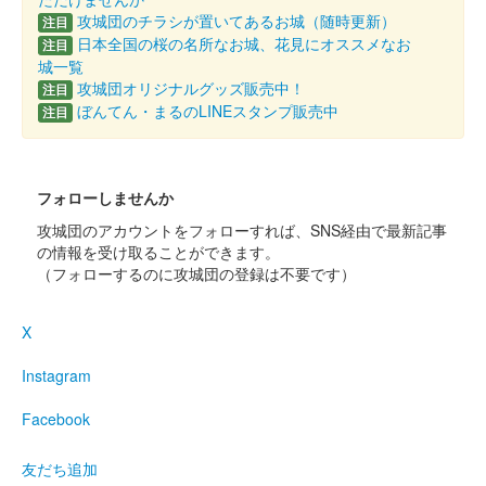
白石城 御城印
攻城団のチラシが置いてあるお城（随時更新）
注目
ずんスタ記念2025版 ずんだもん
日本全国の桜の名所なお城、花見にオススメなお
注目
城一覧
攻城団オリジナルグッズ販売中！
注目
白石城 御城印
ぼんてん・まるのLINEスタンプ販売中
注目
オリジナルフレーム切手「白石城開門
30周年記念」限定版
フォローしませんか
白石城開門30周年を記念して作成された、オリジナルフレーム切
手「白石城開門30周年記念」に限定御城印がついてくる。
攻城団のアカウントをフォローすれば、SNS経由で最新記事
の情報を受け取ることができます。
（フォローするのに攻城団の登録は不要です）
白石城 御城印
白石城開門30周年記念 東北ずん子版
X
宮城学院女子大学とのコラボレーション企画として作成された御
城印。イラストは万冬しま氏書き下ろし。
Instagram
Facebook
白石城 御城印
白石城開門30周年記念 デフォルメ ダ
友だち追加