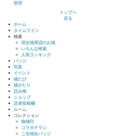
白石城 御城印
管理
東北きりたん 夏版
トップへ
販売終了
戻る
ホーム
タイムライン
白石城 御城印
検索
白石城 武将隊 夏の陣 限定版
現在地周辺のお城
いろんな検索
販売終了
人気ランキング
白石城武将隊夏の陣の入場券購入者にもらえる御城印。入場券購
バッジ
入者のみ追加で御城印の購入も可能。
写真
イベント
城たび
城がたり
白石城 御城印
東北イタコ ずんスタ記念版
読み物
ショップ
読者投稿欄
ルーム
白石城 御城印
東北ずん子 ずんスタ記念版
コレクション
御城印
販売終了
コラボチラシ
ご当地缶バッジ