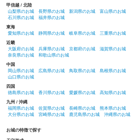
甲信越 / 北陸
販売終了
山梨県のお城
長野県のお城
新潟県のお城
富山県のお城
石川県のお城
福井県のお城
白石城 御城印
東海
令和6年11月限定
愛知県のお城
静岡県のお城
岐阜県のお城
三重県のお城
近畿
大阪府のお城
兵庫県のお城
京都府のお城
滋賀県のお城
白石城 御城印
令和6年 鬼小十郎まつり記念 城写真版
奈良県のお城
和歌山県のお城
中国
販売終了
岡山県のお城
広島県のお城
鳥取県のお城
島根県のお城
山口県のお城
白石城 御城印
四国
令和6年 鬼小十郎まつり記念版
徳島県のお城
香川県のお城
愛媛県のお城
高知県のお城
販売終了
九州 / 沖縄
福岡県のお城
佐賀県のお城
長崎県のお城
熊本県のお城
大分県のお城
宮崎県のお城
鹿児島県のお城
沖縄県のお城
白石城 御城印
SASA秋天版
お城の特徴で探す
白石城二ノ門に貯蔵しているSASA秋天を白石城歴史探訪ミュー