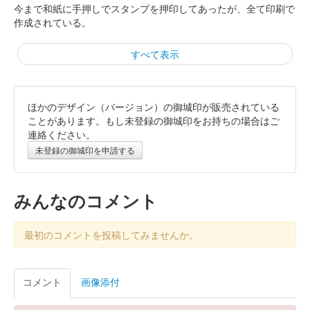
今まで和紙に手押しでスタンプを押印してあったが、全て印刷で
作成されている。
すべて表示
ほかのデザイン（バージョン）の御城印が販売されている
白石城 御城印
令和7年 鬼小十郎まつり限定版
ことがあります。もし未登録の御城印をお持ちの場合はご
連絡ください。
販売終了
未登録の御城印を申請する
白石城 御城印
通常 印刷版
みんなのコメント
今まで和紙に手押しでスタンプを押印してあったが、全て印刷で
作成されている。
最初のコメントを投稿してみませんか。
白石城 御城印
コメント
画像添付
白石城開門30周年記念 東北イタコ版