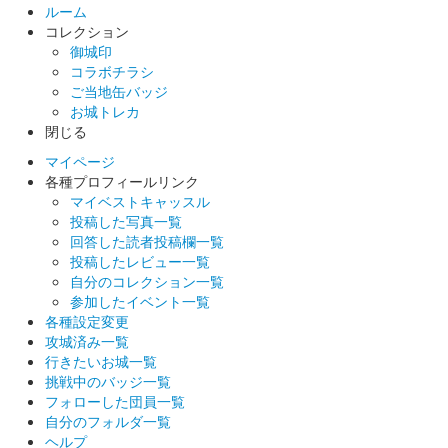
ルーム
コレクション
白石城 御城印
御城印
ずんだもん ずんスタ記念版
コラボチラシ
ご当地缶バッジ
販売終了
お城トレカ
閉じる
白石城 御城印
マイページ
令和6年「城の日」限定御城印
各種プロフィールリンク
マイベストキャッスル
販売終了
投稿した写真一覧
4月6日（城の日）1日限定で販売。
回答した読者投稿欄一覧
投稿したレビュー一覧
自分のコレクション一覧
白石城 御城印
参加したイベント一覧
ずんだもん 春版
各種設定変更
攻城済み一覧
販売終了
行きたいお城一覧
挑戦中のバッジ一覧
フォローした団員一覧
白石城 御城印
東北きりたん 春版
自分のフォルダ一覧
ヘルプ