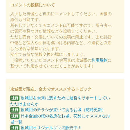
コメントの投稿について
入手した自慢など自由にコメントしてください。画像の
白石城 御城印
白石城開門30周年記念 ずんだもん版
添付も可能です。
所有していなくてもコメントは可能ですので、所有者へ
の質問や見つけた情報などを投稿してください。
ただし売買・交換についての投稿は禁止です。また誹謗
白石城 御城印
ずんスタ記念2025版 東北ずん子
中傷など個人や団体を傷つける内容など、不適切と判断
した場合は削除いたします。
安全で有益な情報交換の場にしましょう。
（投稿いただいたコメントや写真は攻城団の
利用規約
に
白石城 御城印
ずんスタ記念2025版 東北イタコ
基づいて利用させていただくことがあります）
白石城 御城印
ずんスタ記念2025版 東北きりたん
攻城団が現在、全力でオススメするトピック
攻城団を未来に残すために運営をサポートしてい
注目
ただけませんか
白石城 御城印
攻城団のチラシが置いてあるお城（随時更新）
注目
ずんスタ記念2025版 ずんだもん
日本全国の桜の名所なお城、花見にオススメなお
注目
城一覧
攻城団オリジナルグッズ販売中！
注目