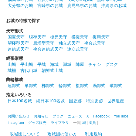
大分県のお城
宮崎県のお城
鹿児島県のお城
沖縄県のお城
（令和6年）
販売終了
お城の特徴で探す
左右からたくさんの萩が伸びる形になっている。
天守形式
国宝天守
現存天守
復元天守
模擬天守
復興天守
望楼型天守
層塔型天守
独立式天守
複合式天守
白石城 御城印
連結式天守
複合連結式天守
連立式天守
東北イタコ 水着版
縄張形態
山城
平山城
平城
海城
湖城
陣屋
チャシ
グスク
城柵
古代山城
朝鮮式山城
白石城 御城印
東北きりたん 水着版
曲輪構成
連郭式
単郭式
梯郭式
輪郭式
複郭式
渦郭式
環郭式
指定いろいろ
白石城 御城印
ずんだもん 水着版
日本100名城
続日本100名城
国史跡
特別史跡
世界遺産
お問い合わせ
お知らせ
ブログ
ニュース
X
Facebook
YouTube
白石城 御城印
Instagram
グッズ販売
ライブラリ
一覧[
城
|
団員
]
東北ずん子 水着版
攻城団について
攻城団の使い方
利用規約