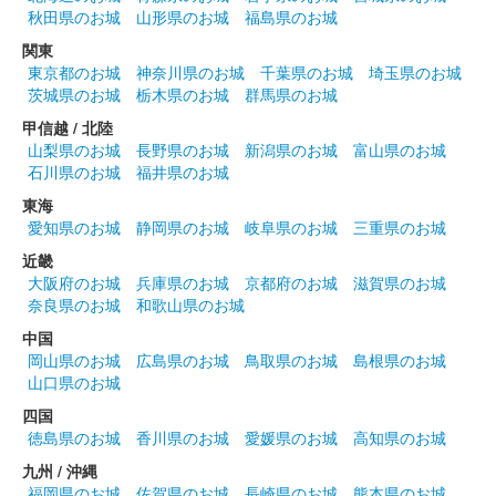
令和6年11月限定
秋田県のお城
山形県のお城
福島県のお城
関東
東京都のお城
神奈川県のお城
千葉県のお城
埼玉県のお城
白石城 御城印
令和6年 鬼小十郎まつり記念 城写真版
茨城県のお城
栃木県のお城
群馬県のお城
甲信越 / 北陸
販売終了
山梨県のお城
長野県のお城
新潟県のお城
富山県のお城
石川県のお城
福井県のお城
白石城 御城印
東海
令和6年 鬼小十郎まつり記念版
愛知県のお城
静岡県のお城
岐阜県のお城
三重県のお城
販売終了
近畿
大阪府のお城
兵庫県のお城
京都府のお城
滋賀県のお城
奈良県のお城
和歌山県のお城
白石城 御城印
中国
SASA秋天版
岡山県のお城
広島県のお城
鳥取県のお城
島根県のお城
白石城二ノ門に貯蔵しているSASA秋天を白石城歴史探訪ミュー
山口県のお城
ジアムで購入すると付いてくる御城印。
四国
徳島県のお城
香川県のお城
愛媛県のお城
高知県のお城
白石城 御朱印（登閣記念）
九州 / 沖縄
9月限定 萩
福岡県のお城
佐賀県のお城
長崎県のお城
熊本県のお城