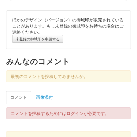
ほかのデザイン（バージョン）の御城印が販売されている
白石城 御城印
令和7年 鬼小十郎まつり限定版
ことがあります。もし未登録の御城印をお持ちの場合はご
連絡ください。
販売終了
未登録の御城印を申請する
白石城 御城印
通常 印刷版
みんなのコメント
今まで和紙に手押しでスタンプを押印してあったが、全て印刷で
作成されている。
最初のコメントを投稿してみませんか。
白石城 御城印
コメント
画像添付
白石城開門30周年記念 東北イタコ版
コメントを投稿するためにはログインが必要です。
白石城 御城印
8月限定・あさがお
販売終了