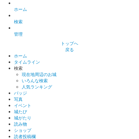
白石城 御城印
ホーム
白石城 武将隊 夏の陣 限定版
検索
販売終了
白石城武将隊夏の陣の入場券購入者にもらえる御城印。入場券購
管理
入者のみ追加で御城印の購入も可能。
トップへ
戻る
ホーム
白石城 御城印
タイムライン
東北イタコ ずんスタ記念版
検索
現在地周辺のお城
いろんな検索
白石城 御城印
人気ランキング
東北ずん子 ずんスタ記念版
バッジ
写真
販売終了
イベント
城たび
城がたり
白石城 御城印
東北きりたん ずんスタ記念版
読み物
ショップ
販売終了
読者投稿欄