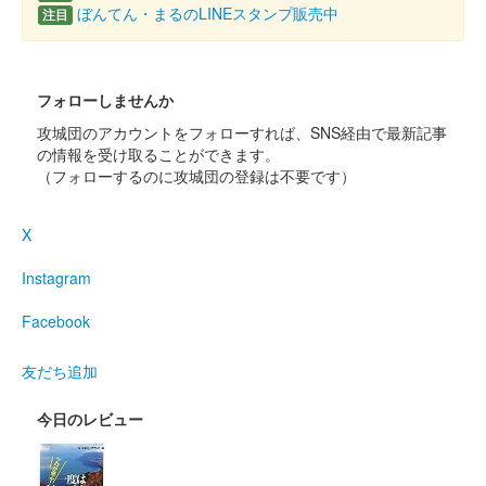
白石城 御城印
ぼんてん・まるのLINEスタンプ販売中
注目
オリジナルフレーム切手「白石城開門
30周年記念」限定版
フォローしませんか
白石城開門30周年を記念して作成された、オリジナルフレーム切
手「白石城開門30周年記念」に限定御城印がついてくる。
攻城団のアカウントをフォローすれば、SNS経由で最新記事
の情報を受け取ることができます。
（フォローするのに攻城団の登録は不要です）
白石城 御城印
白石城開門30周年記念 東北ずん子版
X
宮城学院女子大学とのコラボレーション企画として作成された御
城印。イラストは万冬しま氏書き下ろし。
Instagram
Facebook
白石城 御城印
白石城開門30周年記念 デフォルメ ダ
友だち追加
テマサさん
今日のレビュー
白石城 御城印
白石城開門30周年記念 デフォルメ シ