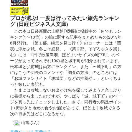
ゲナガさん
プロが選ぶ! 一度は行ってみたい旅先ランキン
グ (日経ビジネス人文庫)
白石城 御城印
この本は日経新聞の土曜朝刊別刷に掲載中の「何でもラン
令和7年「城の日」限定版
キング(1〜10位)」の旅に関する記事をまとめたもの(2019年
8月発行)。《第１部、絶景を見に行く》のコーナーには「闇
販売終了
夜に浮かぶ城、冬こそ必見」、《第２部、そぞろ歩きを楽し
む》には「1日で散策満喫、ほどよいサイズの城下町」のペ
ージがあってそれぞれ10の城と城下町が紹介されています。
白石城 御城印
開門30周年版
松本城と弘前城は両方にランクイン、また「〜城下町」の方
にはこうの団長のコメントや「調査の方法」のところには
「お城ファンサイト「攻城団」などの推薦や…」というちょ
っと嬉しい表記も。
白石城 御城印
東北きりたん 冬版
たまには攻城しないお出かけ先を探してみようと久しぶり
に書棚から出したのですが、やっぱり「城、城下町」のペー
販売終了
ジを真っ先にチェックしました。さて、同行者の満足ポイン
ト(街歩きと地元の食やお酒)があって、ほどよく攻城できる
次の行き先はどこになるかな。
白石城 御城印
東北イタコ 冬版
（
山鳩さん）
書籍ページを表示する