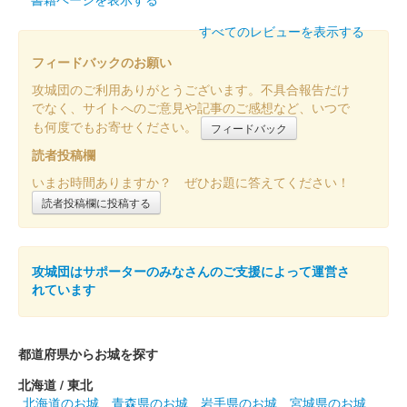
販売終了
すべてのレビューを表示する
白石城 御城印
フィードバックのお願い
東北ずん子 冬版
攻城団のご利用ありがとうございます。不具合報告だけ
販売終了
でなく、サイトへのご意見や記事のご感想など、いつで
も何度でもお寄せください。
フィードバック
読者投稿欄
白石城 御城印
ずんだもん 冬版
いまお時間ありますか？ ぜひお題に答えてください！
読者投稿欄に投稿する
販売終了
白石城 御朱印（登閣記念）
攻城団はサポーターのみなさんのご支援によって運営さ
1月限定 干支
れています
（巳）
販売終了
都道府県からお城を探す
北海道 / 東北
白石城 御城印
北海道のお城
青森県のお城
岩手県のお城
宮城県のお城