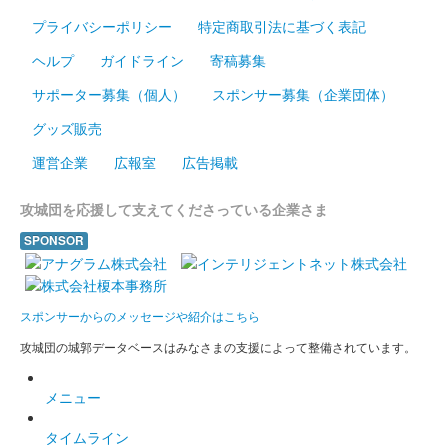
販売終了
プライバシーポリシー
特定商取引法に基づく表記
ヘルプ
ガイドライン
寄稿募集
白石城 御城印
東北イタコ 夏版
サポーター募集（個人）
スポンサー募集（企業団体）
グッズ販売
白石城 御城印
東北ずん子 夏版
運営企業
広報室
広告掲載
販売終了
攻城団を応援して支えてくださっている企業さま
SPONSOR
白石城 御城印
ずんだもん 夏版
販売終了
スポンサーからのメッセージや紹介はこちら
攻城団の城郭データベースはみなさまの支援によって整備されています。
白石城 御城印
東北きりたん 夏版
メニュー
販売終了
タイムライン