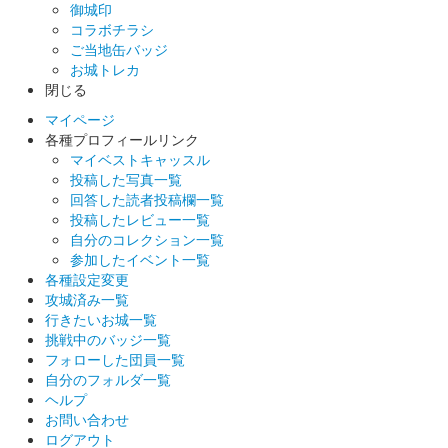
御城印
姫路城 御城印
令和六年夏の陣
コラボチラシ
ご当地缶バッジ
販売終了
お城トレカ
閉じる
マイページ
姫路城 御城印
しろまるひめ夏バージョン
各種プロフィールリンク
マイベストキャッスル
販売終了
投稿した写真一覧
回答した読者投稿欄一覧
投稿したレビュー一覧
姫路城 御城印
自分のコレクション一覧
姫路お城まつり版
参加したイベント一覧
各種設定変更
販売終了
攻城済み一覧
黒田官兵衛孝高の家紋にある「藤」の花がイメージでデザインさ
行きたいお城一覧
れている。
挑戦中のバッジ一覧
フォローした団員一覧
自分のフォルダ一覧
姫路城 御城印
ヘルプ
黒田官兵衛孝高版
お問い合わせ
ログアウト