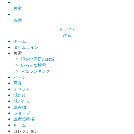
検索
白鷺城（姫路城） 御城印
管理
池田輝政兜・黒
トップへ
当初500セット限定だったが追加販売。
戻る
ホーム
タイムライン
姫路城 御城印
検索
池田輝政兜・白
現在地周辺のお城
いろんな検索
当初500セット限定だったが追加販売。
人気ランキング
バッジ
写真
姫路城 御城印
姫路城×JR西日本コラボ 特別御城印
イベント
城たび
配布終了
城がたり
読み物
JR西日本のまるっとひょうご夏の体験デジタルパスで姫路城に
ショップ
入城した方限定で、姫路城とJR西日本がコラボした特別御城印
読者投稿欄
をプレゼント。
ルーム
コレクション