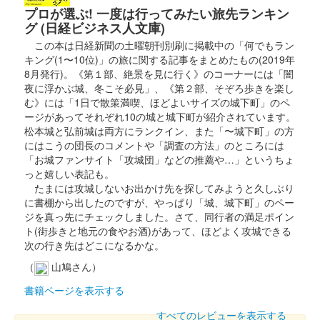
ョン「衣」
プロが選ぶ! 一度は行ってみたい旅先ランキン
グ (日経ビジネス人文庫)
販売終了
この本は日経新聞の土曜朝刊別刷に掲載中の「何でもラン
大阪・関西万博の開幕にあわせて販売された大阪・関西万博の公
キング(1〜10位)」の旅に関する記事をまとめたもの(2019年
式キャラクター「ミャクミャク」と姫路市の公式キャラクター
8月発行)。《第１部、絶景を見に行く》のコーナーには「闇
「しろまるひめ」のコラボ御城印。御城印・フレーム・説明書き
夜に浮かぶ城、冬こそ必見」、《第２部、そぞろ歩きを楽し
（日本語、英語）のセットで、……
む》には「1日で散策満喫、ほどよいサイズの城下町」のペ
ージがあってそれぞれ10の城と城下町が紹介されています。
松本城と弘前城は両方にランクイン、また「〜城下町」の方
姫路城 御城印
にはこうの団長のコメントや「調査の方法」のところには
大阪・関西万博と姫路城コラボレーシ
「お城ファンサイト「攻城団」などの推薦や…」というちょ
っと嬉しい表記も。
ョン「食」
たまには攻城しないお出かけ先を探してみようと久しぶり
に書棚から出したのですが、やっぱり「城、城下町」のペー
販売終了
ジを真っ先にチェックしました。さて、同行者の満足ポイン
大阪・関西万博の開幕にあわせて販売された大阪・関西万博の公
ト(街歩きと地元の食やお酒)があって、ほどよく攻城できる
式キャラクター「ミャクミャク」と姫路市の公式キャラクター
次の行き先はどこになるかな。
「しろまるひめ」のコラボ御城印。御城印・フレーム・説明書き
（日本語、英語）のセットで、……
（
山鳩さん）
書籍ページを表示する
姫路城 御城印
すべてのレビューを表示する
大阪・関西万博と姫路城コラボレーシ