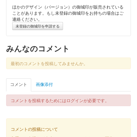
ほかのデザイン（バージョン）の御城印が販売されている
姫路城 御城印
秀吉 春の陣
ことがあります。もし未登録の御城印をお持ちの場合はご
連絡ください。
販売終了
未登録の御城印を申請する
姫路城 御城印
令和八年新春 金
みんなのコメント
販売終了
最初のコメントを投稿してみませんか。
干支の馬と姫路城がデザインされている
コメント
画像添付
姫路城 御城印
令和八年新春 白
販売終了
コメントを投稿するためにはログインが必要です。
干支の馬と姫路城がデザインされている
姫路城 御城印
コメントの投稿について
播磨冬の陣