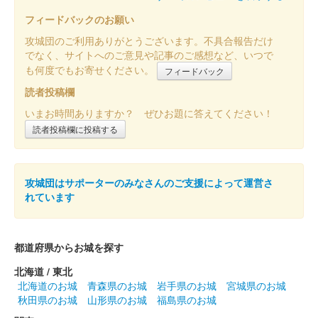
フィードバックのお願い
ョン「住」
攻城団のご利用ありがとうございます。不具合報告だけ
でなく、サイトへのご意見や記事のご感想など、いつで
販売終了
も何度でもお寄せください。
フィードバック
大阪・関西万博の開幕にあわせて販売された大阪・関西万博の公
式キャラクター「ミャクミャク」と姫路市の公式キャラクター
読者投稿欄
「しろまるひめ」のコラボ御城印。御城印・フレーム・説明書き
いまお時間ありますか？ ぜひお題に答えてください！
（日本語、英語）のセットで、……
読者投稿欄に投稿する
姫路城 御城印
令和七年春限定版
攻城団はサポーターのみなさんのご支援によって運営さ
れています
販売終了
姫路城 御城印
都道府県からお城を探す
令和七年巳年 金色
北海道 / 東北
販売終了
北海道のお城
青森県のお城
岩手県のお城
宮城県のお城
干支である蛇と姫路城の絵が描かれたデザインが裏表とも金色の
秋田県のお城
山形県のお城
福島県のお城
紙に印刷されている。