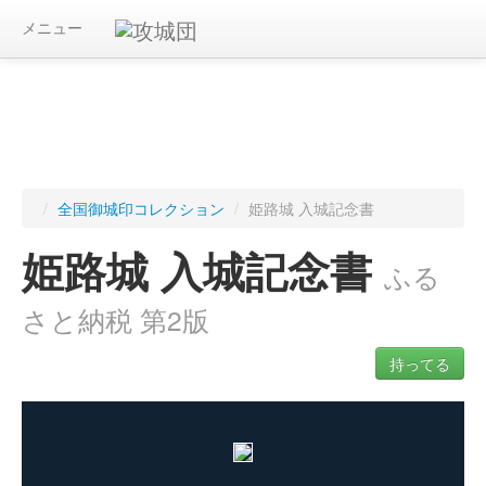
メニュー
/
全国御城印コレクション
/
姫路城 入城記念書
姫路城 入城記念書
ふる
さと納税 第2版
持ってる
ログインすると入手した御城印を記録できます