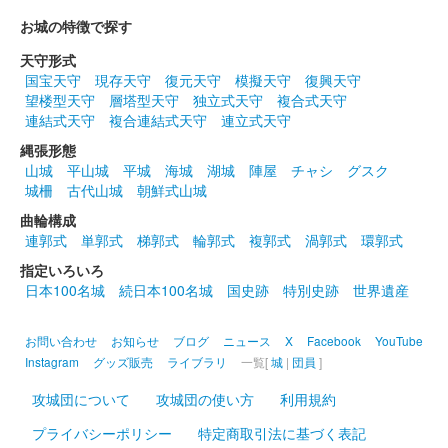
2024年12月21、22日に開催されたお城EXPO2024の
お城の特徴で探す
「Prijewe∞（プリ･ジュエ）」ブースにて販売された御城印。お
城EXPO in 姫路版のものから左下の角印が「世界遺産」と変更さ
天守形式
れてい……
国宝天守
現存天守
復元天守
模擬天守
復興天守
望楼型天守
層塔型天守
独立式天守
複合式天守
連結式天守
複合連結式天守
連立式天守
姫路城 御城印
オシロボット 姫路城 デフォルメ版
縄張形態
山城
平山城
平城
海城
湖城
陣屋
チャシ
グスク
販売終了
城柵
古代山城
朝鮮式山城
2024年12月21、22日に開催されたお城EXPO 2024の城郭合体オ
曲輪構成
シロボッツブースにて販売された御城印。
連郭式
単郭式
梯郭式
輪郭式
複郭式
渦郭式
環郭式
指定いろいろ
日本100名城
続日本100名城
国史跡
特別史跡
世界遺産
姫路城 御城印
令和六、七年冬限定版
販売終了
お問い合わせ
お知らせ
ブログ
ニュース
X
Facebook
YouTube
Instagram
グッズ販売
ライブラリ
一覧[
城
|
団員
]
攻城団について
攻城団の使い方
利用規約
姫路城 御城印
羽柴秀吉版
プライバシーポリシー
特定商取引法に基づく表記