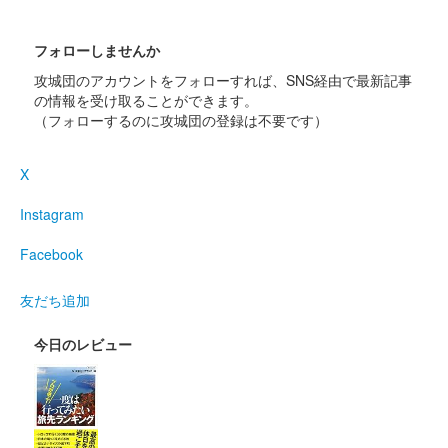
姫路城 御城印
オシロボット 姫路城 姫路お城まつり
フォローしませんか
攻城団のアカウントをフォローすれば、SNS経由で最新記事
限定箔押し版
の情報を受け取ることができます。
（フォローするのに攻城団の登録は不要です）
販売終了
2025年5月17〜18日に開催された「第75回 姫路お城まつり」に
X
ブース出展していた城郭合体オシロボッツブースにて販売された
「城郭合体オシロボッツ」とのコラボ御城印。
Instagram
Facebook
姫路城 御城印
令和七年姫路お城まつり限定
友だち追加
販売終了
白鷺の画像がデザインされている。
今日のレビュー
姫路城 御城印
大阪・関西万博と姫路城コラボレーシ