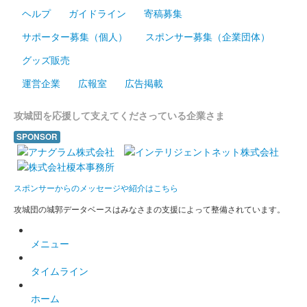
ヘルプ
ガイドライン
寄稿募集
姫路城 御城印
鏡花水月版
サポーター募集（個人）
スポンサー募集（企業団体）
配布終了
グッズ販売
姫路城三の丸広場で行われた姫路城ライトアップイベント「 鏡
運営企業
広報室
広告掲載
花水月」のチケット購入者全員に配布された御城印。特別なツア
ー参加者や対象宿泊施設に宿泊した人がもらえるクリア御城印を
攻城団を応援して支えてくださっている企業さま
合わせると特別な御城印が完……
SPONSOR
姫路城 御城印
戦国の城主たち版
スポンサーからのメッセージや紹介はこちら
攻城団の城郭データベースはみなさまの支援によって整備されています。
姫路城 御城印
令和六年秋の陣
メニュー
販売終了
タイムライン
姫路城 御城印
ホーム
しろまるひめ秋バージョン