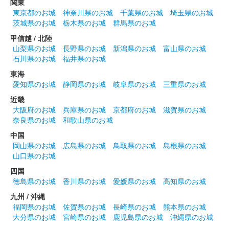
関東
東京都のお城
神奈川県のお城
千葉県のお城
埼玉県のお城
茨城県のお城
栃木県のお城
群馬県のお城
姫路城 御城印
令和七年巳年 白色
甲信越 / 北陸
山梨県のお城
長野県のお城
新潟県のお城
富山県のお城
販売終了
石川県のお城
福井県のお城
干支である蛇と姫路城の絵が描かれたデザインが和紙に印刷され
東海
ている。
愛知県のお城
静岡県のお城
岐阜県のお城
三重県のお城
近畿
大阪府のお城
兵庫県のお城
京都府のお城
滋賀県のお城
姫路城 御城印
奈良県のお城
和歌山県のお城
中国
販売終了
岡山県のお城
広島県のお城
鳥取県のお城
島根県のお城
2024年12月21、22日に開催されたお城EXPO2024の姫路市のブ
山口県のお城
ースにて販売された御城印。
四国
徳島県のお城
香川県のお城
愛媛県のお城
高知県のお城
姫路城 御城印
九州 / 沖縄
世界遺産登録三十周年記念 杉原紙版
福岡県のお城
佐賀県のお城
長崎県のお城
熊本県のお城
大分県のお城
宮崎県のお城
鹿児島県のお城
沖縄県のお城
販売終了