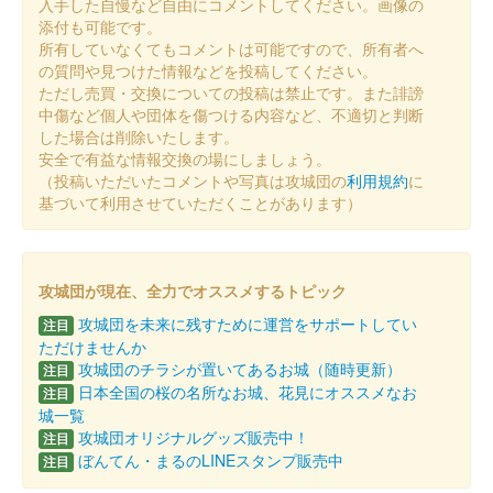
入手した自慢など自由にコメントしてください。画像の
販売終了
添付も可能です。
所有していなくてもコメントは可能ですので、所有者へ
の質問や見つけた情報などを投稿してください。
姫路城 御城印
ただし売買・交換についての投稿は禁止です。また誹謗
DANDELION版
中傷など個人や団体を傷つける内容など、不適切と判断
した場合は削除いたします。
販売終了
安全で有益な情報交換の場にしましょう。
「DANDELION」をイメージしたフォログラムデザインに蓄光イ
（投稿いただいたコメントや写真は攻城団の
利用規約
に
ンクを用いることにより、明るい場所と暗い場所で2種類のデザ
基づいて利用させていただくことがあります）
インとなっている。
姫路城 御城印
攻城団が現在、全力でオススメするトピック
令和七年秋の陣
攻城団を未来に残すために運営をサポートしてい
注目
販売終了
ただけませんか
攻城団のチラシが置いてあるお城（随時更新）
注目
日本全国の桜の名所なお城、花見にオススメなお
注目
姫路城 御城印
城一覧
令和七年夏の陣
攻城団オリジナルグッズ販売中！
注目
ぼんてん・まるのLINEスタンプ販売中
注目
販売終了